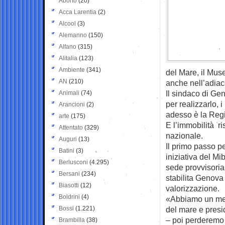
Aborto
(20)
Acca Larentia
(2)
Alcool
(3)
Alemanno
(150)
Alfano
(315)
Alitalia
(123)
Ambiente
(341)
del Mare, il Mus
AN
(210)
anche nell’adiace
Il sindaco di Ge
Animali
(74)
per realizzarlo, i
Arancioni
(2)
adesso è la Regi
arte
(175)
E l’immobilità ri
Attentato
(329)
nazionale.
Auguri
(13)
Il primo passo p
Batini
(3)
iniziativa del M
Berlusconi
(4.295)
sede provvisoria
Bersani
(234)
stabilita Genova
Biasotti
(12)
valorizzazione.
Boldrini
(4)
«Abbiamo un mes
Bossi
(1.221)
del mare e presi
– poi perderemo tu
Brambilla
(38)