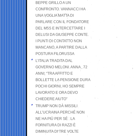
BEPPE GRILLO A UN
CONFRONTO. VANNACCI HA
UNA VOGLIA MATTA DI
PARLARE CON IL FONDATORE
DEL M5S E INTERCETTARE I
DELUSI DA GIUSEPPE CONTE.
I PUNTI DI CONTATTO NON
MANCANO, A PARTIRE DALLA
POSTURA FILORUSSA
L’ITALIA TRADITA DAL
GOVERNO MELONI. ANNA , 72
ANNI; “TRA AFFITTO E
BOLLETTE LA PENSIONE DURA
POCHI GIORNI, HO SEMPRE
LAVORATO E ORA DEVO
CHIEDERE AIUTO”
TRUMP NON DÀ MISSILI
ALL’UCRAINA PERCHÉ NON
NE HA PIÙ PER SÉ : LA
FORNITURA DI RAZZI È
DIMINUITA DI TRE VOLTE