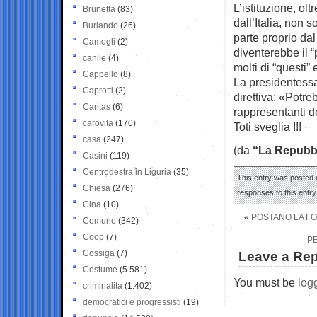
L’istituzione, olt
Brunetta
(83)
dall’Italia, non 
Burlando
(26)
parte proprio da
Camogli
(2)
diventerebbe il 
canile
(4)
molti di “questi”
Cappello
(8)
La presidentessa
Caprotti
(2)
direttiva: «Potr
Caritas
(6)
rappresentanti de
carovita
(170)
Toti sveglia !!!
casa
(247)
(da
“La Repubb
Casini
(119)
Centrodestra in Liguria
(35)
This entry was posted 
Chiesa
(276)
responses to this entr
Cina
(10)
«
POSTANO LA FOT
Comune
(342)
Coop
(7)
P
Cossiga
(7)
Leave a Rep
Costume
(5.581)
You must be
log
criminalità
(1.402)
democratici e progressisti
(19)