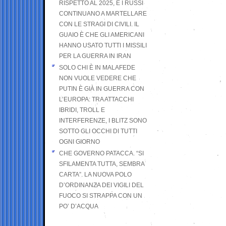
RISPETTO AL 2025, E I RUSSI
CONTINUANO A MARTELLARE
CON LE STRAGI DI CIVILI. IL
GUAIO È CHE GLI AMERICANI
HANNO USATO TUTTI I MISSILI
PER LA GUERRA IN IRAN
SOLO CHI È IN MALAFEDE
NON VUOLE VEDERE CHE
PUTIN È GIÀ IN GUERRA CON
L’EUROPA: TRA ATTACCHI
IBRIDI, TROLL E
INTERFERENZE, I BLITZ SONO
SOTTO GLI OCCHI DI TUTTI
OGNI GIORNO
CHE GOVERNO PATACCA. “SI
SFILAMENTA TUTTA, SEMBRA
CARTA”. LA NUOVA POLO
D’ORDINANZA DEI VIGILI DEL
FUOCO SI STRAPPA CON UN
PO’ D’ACQUA