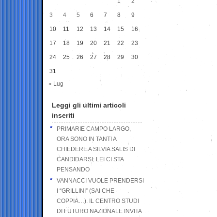
1
2
3
4
5
6
7
8
9
10
11
12
13
14
15
16
17
18
19
20
21
22
23
24
25
26
27
28
29
30
31
« Lug
Leggi gli ultimi articoli
inseriti
PRIMARIE CAMPO LARGO,
ORA SONO IN TANTI A
CHIEDERE A SILVIA SALIS DI
CANDIDARSI: LEI CI STA
PENSANDO
VANNACCI VUOLE PRENDERSI
I “GRILLINI” (SAI CHE
COPPIA…). IL CENTRO STUDI
DI FUTURO NAZIONALE INVITA