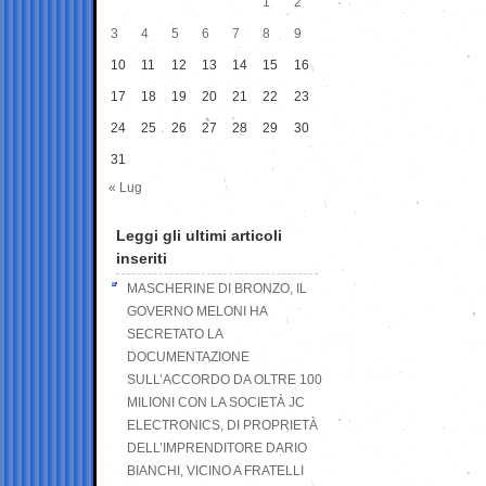
1
2
3
4
5
6
7
8
9
10
11
12
13
14
15
16
17
18
19
20
21
22
23
24
25
26
27
28
29
30
31
« Lug
Leggi gli ultimi articoli
inseriti
MASCHERINE DI BRONZO, IL
GOVERNO MELONI HA
SECRETATO LA
DOCUMENTAZIONE
SULL’ACCORDO DA OLTRE 100
MILIONI CON LA SOCIETÀ JC
ELECTRONICS, DI PROPRIETÀ
DELL’IMPRENDITORE DARIO
BIANCHI, VICINO A FRATELLI