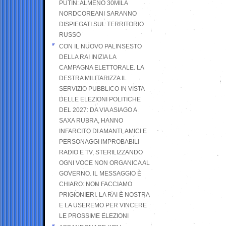
PUTIN: ALMENO 30MILA
NORDCOREANI SARANNO
DISPIEGATI SUL TERRITORIO
RUSSO
CON IL NUOVO PALINSESTO
DELLA RAI INIZIA LA
CAMPAGNA ELETTORALE. LA
DESTRA MILITARIZZA IL
SERVIZIO PUBBLICO IN VISTA
DELLE ELEZIONI POLITICHE
DEL 2027: DA VIA ASIAGO A
SAXA RUBRA, HANNO
INFARCITO DI AMANTI, AMICI E
PERSONAGGI IMPROBABILI
RADIO E TV, STERILIZZANDO
OGNI VOCE NON ORGANICA AL
GOVERNO. IL MESSAGGIO È
CHIARO: NON FACCIAMO
PRIGIONIERI. LA RAI È NOSTRA
E LA USEREMO PER VINCERE
LE PROSSIME ELEZIONI