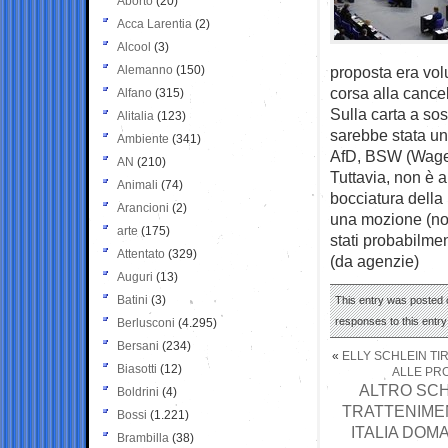
Aborto
(20)
Acca Larentia
(2)
Alcool
(3)
Alemanno
(150)
proposta era volu
corsa alla cance
Alfano
(315)
Sulla carta a sos
Alitalia
(123)
sarebbe stata un
Ambiente
(341)
AfD, BSW (Wagen
AN
(210)
Tuttavia, non è a
Animali
(74)
bocciatura della
Arancioni
(2)
una mozione (non
arte
(175)
stati probabilment
Attentato
(329)
(da agenzie)
Auguri
(13)
Batini
(3)
This entry was posted 
responses to this entr
Berlusconi
(4.295)
Bersani
(234)
«
ELLY SCHLEIN TI
Biasotti
(12)
ALLE PRO
ALTRO SCH
Boldrini
(4)
TRATTENIMENT
Bossi
(1.221)
ITALIA DOM
Brambilla
(38)