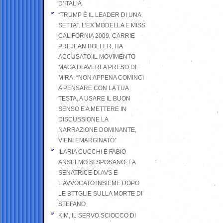
D’ITALIA
“TRUMP È IL LEADER DI UNA
SETTA”. L’EX MODELLA E MISS
CALIFORNIA 2009, CARRIE
PREJEAN BOLLER, HA
ACCUSATO IL MOVIMENTO
MAGA DI AVERLA PRESO DI
MIRA: “NON APPENA COMINCI
A PENSARE CON LA TUA
TESTA, A USARE IL BUON
SENSO E A METTERE IN
DISCUSSIONE LA
NARRAZIONE DOMINANTE,
VIENI EMARGINATO”
ILARIA CUCCHI E FABIO
ANSELMO SI SPOSANO; LA
SENATRICE DI AVS E
L’AVVOCATO INSIEME DOPO
LE BTTGLIE SULLA MORTE DI
STEFANO
KIM, IL SERVO SCIOCCO DI