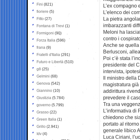
Fini
(821)
L’ex compagno e 
fioriere
(5)
L’elenco dei comp
La pietra angola
Fitto
(27)
imbarazzanti diff
Fontana di Trevi
(1)
Meloni ha lascia
Formigoni
(90)
contro i cospirato
Forza Italia
(596)
Anche se quella 
frana
(9)
Berlusconi, allea
Fratelli d'Italia
(291)
Poi c’è stata l’
Futuro e Libertà
(510)
presidente del Con
g8
(25)
intervista, ipote
Gelmini
(68)
Il ministro della
Genova
(542)
magistratura già 
addirittura rive
Giannino
(10)
prevedere il cas
Giustizia
(5.784)
Tra una veggenza
governo
(5.799)
L’informativa di
Grasso
(22)
chiedono che sia 
Green Italia
(1)
portato al ritorno
Grillo
(2.941)
generale libico A
Idv
(4)
Luca Ciriani, l’u