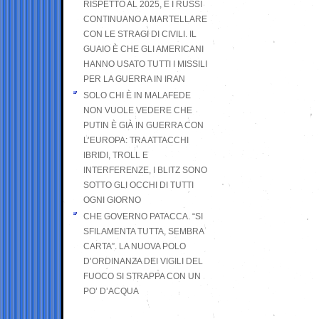
RISPETTO AL 2025, E I RUSSI
CONTINUANO A MARTELLARE
CON LE STRAGI DI CIVILI. IL
GUAIO È CHE GLI AMERICANI
HANNO USATO TUTTI I MISSILI
PER LA GUERRA IN IRAN
SOLO CHI È IN MALAFEDE
NON VUOLE VEDERE CHE
PUTIN È GIÀ IN GUERRA CON
L’EUROPA: TRA ATTACCHI
IBRIDI, TROLL E
INTERFERENZE, I BLITZ SONO
SOTTO GLI OCCHI DI TUTTI
OGNI GIORNO
CHE GOVERNO PATACCA. “SI
SFILAMENTA TUTTA, SEMBRA
CARTA”. LA NUOVA POLO
D’ORDINANZA DEI VIGILI DEL
FUOCO SI STRAPPA CON UN
PO’ D’ACQUA