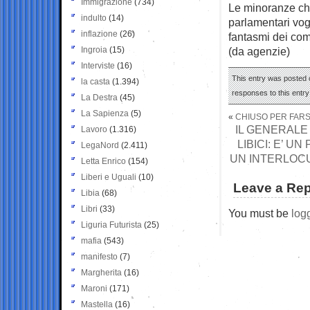
Immigrazione
(734)
Le minoranze chi
indulto
(14)
parlamentari vog
inflazione
(26)
fantasmi dei comp
Ingroia
(15)
(da agenzie)
Interviste
(16)
This entry was posted o
la casta
(1.394)
responses to this entr
La Destra
(45)
La Sapienza
(5)
«
CHIUSO PER FAR
IL GENERALE
Lavoro
(1.316)
LIBICI: E’ U
LegaNord
(2.411)
UN INTERLOCU
Letta Enrico
(154)
Liberi e Uguali
(10)
Leave a Rep
Libia
(68)
Libri
(33)
You must be
log
Liguria Futurista
(25)
mafia
(543)
manifesto
(7)
Margherita
(16)
Maroni
(171)
Mastella
(16)