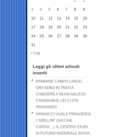
1
2
3
4
5
6
7
8
9
10
11
12
13
14
15
16
17
18
19
20
21
22
23
24
25
26
27
28
29
30
31
« Lug
Leggi gli ultimi articoli
inseriti
PRIMARIE CAMPO LARGO,
ORA SONO IN TANTI A
CHIEDERE A SILVIA SALIS DI
CANDIDARSI: LEI CI STA
PENSANDO
VANNACCI VUOLE PRENDERSI
I “GRILLINI” (SAI CHE
COPPIA…). IL CENTRO STUDI
DI FUTURO NAZIONALE INVITA