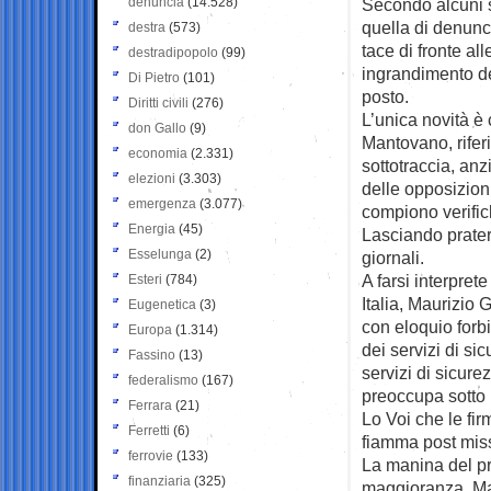
denuncia
(14.528)
Secondo alcuni s
quella di denunc
destra
(573)
tace di fronte al
destradipopolo
(99)
ingrandimento del
Di Pietro
(101)
posto.
Diritti civili
(276)
L’unica novità è 
don Gallo
(9)
Mantovano, riferi
economia
(2.331)
sottotraccia, anz
elezioni
(3.303)
delle opposizioni
emergenza
(3.077)
compiono verifich
Energia
(45)
Lasciando prater
Esselunga
(2)
giornali.
A farsi interpret
Esteri
(784)
Italia, Maurizio
Eugenetica
(3)
con eloquio forbi
Europa
(1.314)
dei servizi di si
Fassino
(13)
servizi di sicure
federalismo
(167)
preoccupa sotto i
Ferrara
(21)
Lo Voi che le fir
Ferretti
(6)
fiamma post mis
ferrovie
(133)
La manina del pr
finanziaria
(325)
maggioranza. Ma