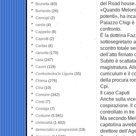
del Road house. 
Brunetta
(83)
«Quando Meloni di
Burlando
(26)
potenti», ha inc
Camogli
(2)
Palazzo Chigi è 
canile
(4)
confronto.
Cappello
(8)
È la dottrina Fazz
Caprotti
(2)
sottosegretario 
Caritas
(6)
scontro totale se
carovita
(170)
dell’atto firmato
casa
(247)
Subito è scattata
magistratura. Al
Casini
(119)
curriculum e il 
Centrodestra in Liguria
(35)
della procura ro
Chiesa
(276)
Cpi.
Cina
(10)
Il caso Caputi
Comune
(342)
Anche sulla vice
Coop
(7)
cospirazione. Il
Cossiga
(7)
controllato in tre
Costume
(5.581)
Ma secondo Melon
criminalità
(1.402)
capitolina avrebb
democratici e progressisti
(19)
direttore dell’Ag