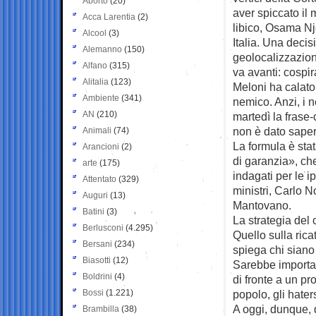
Aborto
(20)
aver spiccato il 
Acca Larentia
(2)
libico, Osama Nj
Alcool
(3)
Italia. Una decis
Alemanno
(150)
geolocalizzazion
Alfano
(315)
va avanti: cospira
Alitalia
(123)
Meloni ha calato 
Ambiente
(341)
nemico. Anzi, i 
AN
(210)
martedì la frase
non è dato saper
Animali
(74)
La formula è sta
Arancioni
(2)
di garanzia», che
arte
(175)
indagati per le i
Attentato
(329)
ministri, Carlo N
Auguri
(13)
Mantovano.
Batini
(3)
La strategia del
Berlusconi
(4.295)
Quello sulla rica
Bersani
(234)
spiega chi siano i
Biasotti
(12)
Sarebbe important
Boldrini
(4)
di fronte a un pr
Bossi
(1.221)
popolo, gli hater
A oggi, dunque, 
Brambilla
(38)