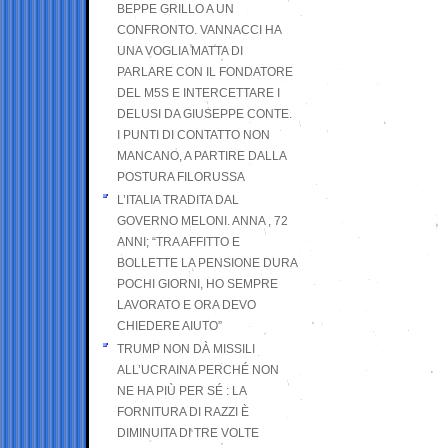
BEPPE GRILLO A UN
CONFRONTO. VANNACCI HA
UNA VOGLIA MATTA DI
PARLARE CON IL FONDATORE
DEL M5S E INTERCETTARE I
DELUSI DA GIUSEPPE CONTE.
I PUNTI DI CONTATTO NON
MANCANO, A PARTIRE DALLA
POSTURA FILORUSSA
L’ITALIA TRADITA DAL
GOVERNO MELONI. ANNA , 72
ANNI; “TRA AFFITTO E
BOLLETTE LA PENSIONE DURA
POCHI GIORNI, HO SEMPRE
LAVORATO E ORA DEVO
CHIEDERE AIUTO”
TRUMP NON DÀ MISSILI
ALL’UCRAINA PERCHÉ NON
NE HA PIÙ PER SÉ : LA
FORNITURA DI RAZZI È
DIMINUITA DI TRE VOLTE