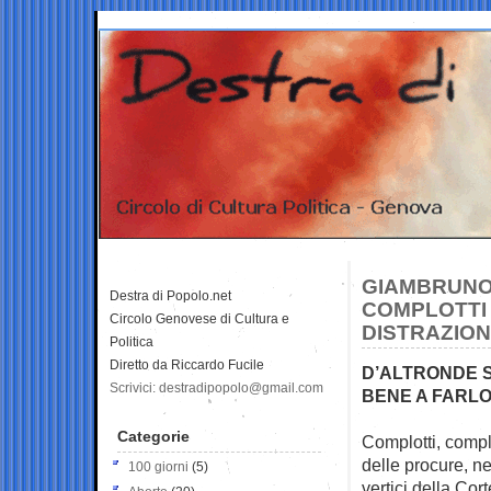
GIAMBRUNO,
Destra di Popolo.net
COMPLOTTI 
Circolo Genovese di Cultura e
DISTRAZION
Politica
Diretto da Riccardo Fucile
D’ALTRONDE S
Scrivici: destradipopolo@gmail.com
BENE A FARL
Categorie
Complotti, complo
delle
procure, ne
100 giorni
(5)
vertici della Cor