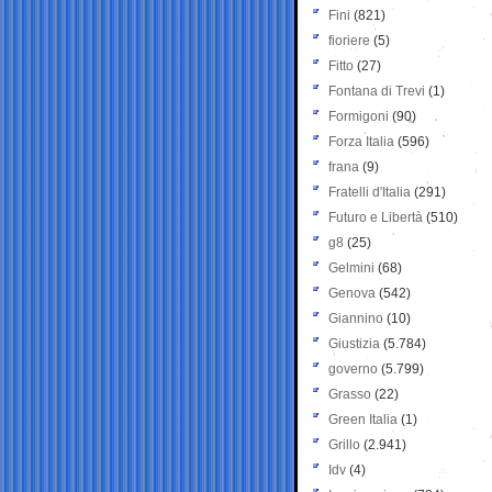
Fini
(821)
fioriere
(5)
Fitto
(27)
Fontana di Trevi
(1)
Formigoni
(90)
Forza Italia
(596)
frana
(9)
Fratelli d'Italia
(291)
Futuro e Libertà
(510)
g8
(25)
Gelmini
(68)
Genova
(542)
Giannino
(10)
Giustizia
(5.784)
governo
(5.799)
Grasso
(22)
Green Italia
(1)
Grillo
(2.941)
Idv
(4)