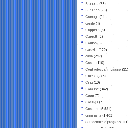
Brunetta
(83)
Burlando
(26)
Camogli
(2)
canile
(4)
Cappello
(8)
Caprotti
(2)
Caritas
(6)
carovita
(170)
casa
(247)
Casini
(119)
Centrodestra in Liguria
(35
Chiesa
(276)
Cina
(10)
Comune
(342)
Coop
(7)
Cossiga
(7)
Costume
(5.581)
criminalità
(1.402)
democratici e progressisti
(