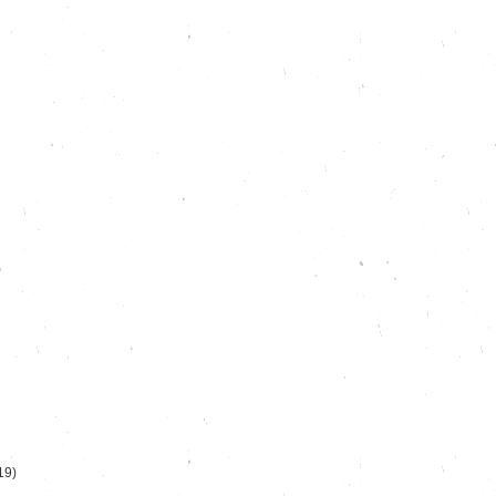
)
19)