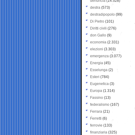
denuncia
(14.528)
destra
(573)
destradipopolo
(99)
Di Pietro
(101)
Diritti civili
(276)
don Gallo
(9)
economia
(2.331)
elezioni
(3.303)
emergenza
(3.077)
Energia
(45)
Esselunga
(2)
Esteri
(784)
Eugenetica
(3)
Europa
(1.314)
Fassino
(13)
federalismo
(167)
Ferrara
(21)
Ferretti
(6)
ferrovie
(133)
finanziaria
(325)