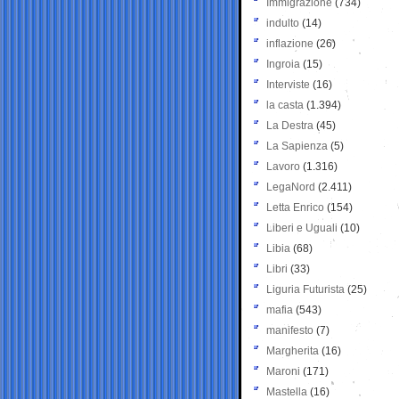
Immigrazione
(734)
indulto
(14)
inflazione
(26)
Ingroia
(15)
Interviste
(16)
la casta
(1.394)
La Destra
(45)
La Sapienza
(5)
Lavoro
(1.316)
LegaNord
(2.411)
Letta Enrico
(154)
Liberi e Uguali
(10)
Libia
(68)
Libri
(33)
Liguria Futurista
(25)
mafia
(543)
manifesto
(7)
Margherita
(16)
Maroni
(171)
Mastella
(16)