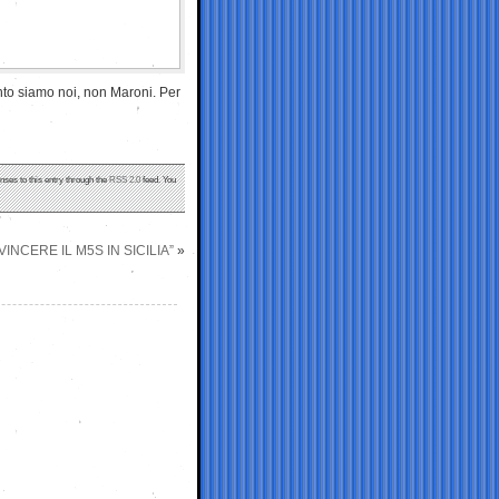
nto siamo noi, non Maroni. Per
nses to this entry through the
RSS 2.0
feed. You
VINCERE IL M5S IN SICILIA”
»