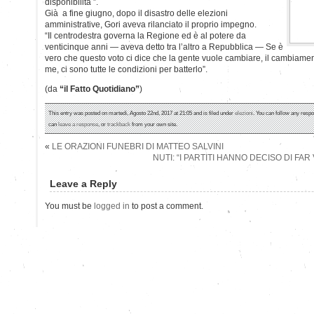
disponibilità ”.
Già a fine giugno, dopo il disastro delle elezioni
amministrative, Gori aveva rilanciato il proprio impegno.
“Il centrodestra governa la Regione ed è al potere da
venticinque anni — aveva detto tra l’altro a Repubblica — Se è
vero che questo voto ci dice che la gente vuole cambiare, il cambiame
me, ci sono tutte le condizioni per batterlo”.
(da
“il Fatto Quotidiano”
)
This entry was posted on martedì, Agosto 22nd, 2017 at 21:05 and is filed under
elezioni
. You can follow any respo
can
leave a response
, or
trackback
from your own site.
«
LE ORAZIONI FUNEBRI DI MATTEO SALVINI
NUTI: “I PARTITI HANNO DECISO DI FAR 
Leave a Reply
You must be
logged in
to post a comment.