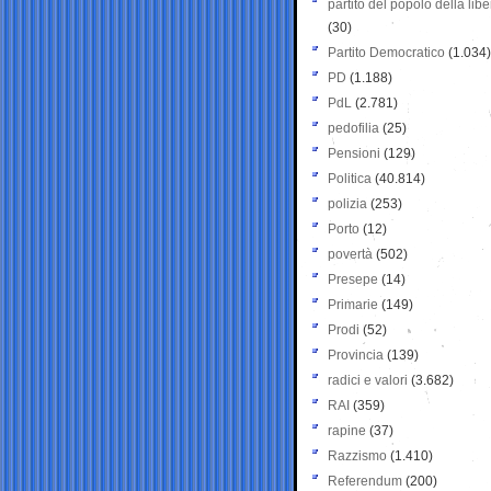
partito del popolo della libe
(30)
Partito Democratico
(1.034)
PD
(1.188)
PdL
(2.781)
pedofilia
(25)
Pensioni
(129)
Politica
(40.814)
polizia
(253)
Porto
(12)
povertà
(502)
Presepe
(14)
Primarie
(149)
Prodi
(52)
Provincia
(139)
radici e valori
(3.682)
RAI
(359)
rapine
(37)
Razzismo
(1.410)
Referendum
(200)