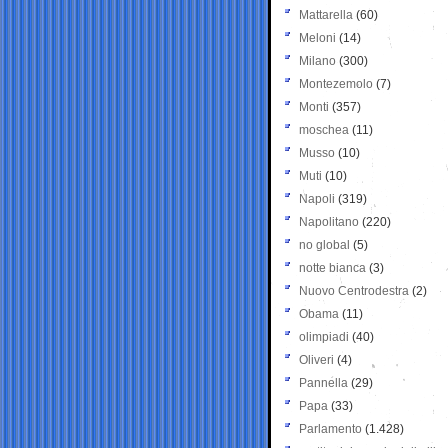
Mattarella
(60)
Meloni
(14)
Milano
(300)
Montezemolo
(7)
Monti
(357)
moschea
(11)
Musso
(10)
Muti
(10)
Napoli
(319)
Napolitano
(220)
no global
(5)
notte bianca
(3)
Nuovo Centrodestra
(2)
Obama
(11)
olimpiadi
(40)
Oliveri
(4)
Pannella
(29)
Papa
(33)
Parlamento
(1.428)