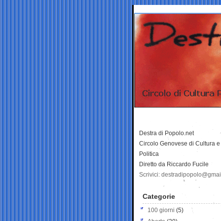
Destra di Popolo.net
Circolo Genovese di Cultura e
Politica
Diretto da Riccardo Fucile
Scrivici: destradipopolo@gma
Categorie
100 giorni
(5)