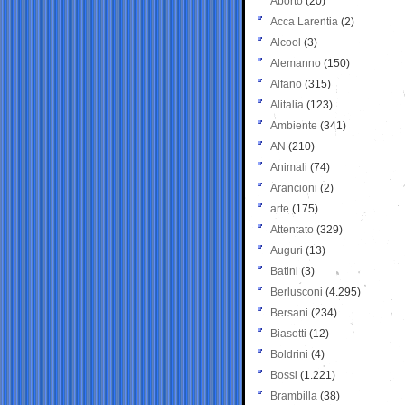
Aborto
(20)
Acca Larentia
(2)
Alcool
(3)
Alemanno
(150)
Alfano
(315)
Alitalia
(123)
Ambiente
(341)
AN
(210)
Animali
(74)
Arancioni
(2)
arte
(175)
Attentato
(329)
Auguri
(13)
Batini
(3)
Berlusconi
(4.295)
Bersani
(234)
Biasotti
(12)
Boldrini
(4)
Bossi
(1.221)
Brambilla
(38)