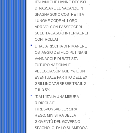
ITALIANI CHE HANNO DECISO
DI PASSARE LE VACANZE IN
SPAGNA SONO COSTRETTI A
LUNGHE CODE AL LORO
ARRIVO, CON PASSEGGERI
SCELTI A CASO O INTERI AEREI
CONTROLLATI
L’ITALIA RISCHIA DI RIMANERE
OSTAGGIO DEI FILO-PUTINIANI
VANNACCI E DI BATTISTA.
FUTURO NAZIONALE
VELEGGIA SOPRA IL 7% E UN
EVENTUALE PARTITO DELL’EX
GRILLINO VARREBBE TRA IL 2
E IL 3.5%
“DALL’ITALIA UNA MISURA
RIDICOLA E
IRRESPONSABILE”: SIRA
REGO, MINISTRA DELLA
GIOVENTÙ DEL GOVERNO
SPAGNOLO, FA LO SHAMPOO A