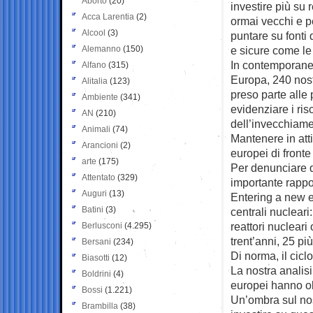
Aborto
(20)
investire più su r
Acca Larentia
(2)
ormai vecchi e p
Alcool
(3)
puntare su fonti 
Alemanno
(150)
e sicure come le 
In contemporanea
Alfano
(315)
Europa, 240 nostr
Alitalia
(123)
preso parte alle 
Ambiente
(341)
evidenziare i ris
AN
(210)
dell’invecchiame
Animali
(74)
Mantenere in atti
Arancioni
(2)
europei di fronte
arte
(175)
Per denunciare q
Attentato
(329)
importante rappo
Auguri
(13)
Entering a new er
Batini
(3)
centrali nucleari
reattori nucleari
Berlusconi
(4.295)
trent’anni, 25 pi
Bersani
(234)
Di norma, il ciclo
Biasotti
(12)
La nostra analisi
Boldrini
(4)
europei hanno ol
Bossi
(1.221)
Un’ombra sul nos
Brambilla
(38)