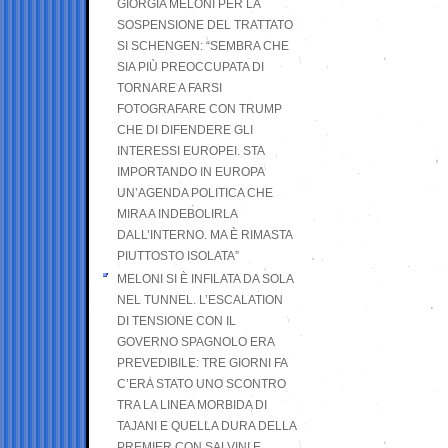
GIORGIA MELONI PER LA
SOSPENSIONE DEL TRATTATO
SI SCHENGEN: “SEMBRA CHE
SIA PIÙ PREOCCUPATA DI
TORNARE A FARSI
FOTOGRAFARE CON TRUMP
CHE DI DIFENDERE GLI
INTERESSI EUROPEI. STA
IMPORTANDO IN EUROPA
UN’AGENDA POLITICA CHE
MIRA A INDEBOLIRLA
DALL’INTERNO. MA È RIMASTA
PIUTTOSTO ISOLATA”
MELONI SI È INFILATA DA SOLA
NEL TUNNEL. L’ESCALATION
DI TENSIONE CON IL
GOVERNO SPAGNOLO ERA
PREVEDIBILE: TRE GIORNI FA
C’ERA STATO UNO SCONTRO
TRA LA LINEA MORBIDA DI
TAJANI E QUELLA DURA DELLA
PREMIER CON SALVINI E