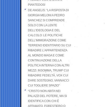
PIANTEDOSI
DE ANGELIS: “LA RISPOSTA DI
GIORGIA MELONI A PEDRO
SANCHEZ SI COMPRENDE
SOLO CON LA LENTE
DELL’IDEOLOGIA E DEL
CALCOLO: LE POLITICHE
DELL’IMMIGRAZIONE COME
TERRENO IDENTITARIO SU CUI
RIBADIRE L’APPARTENENZA
AL MONDO MAGA E COME
CONTINUAZIONE DELLA
POLITICA INTERNA CON ALTRI
MEZZI. INSOMMA, TRUMP CUI
RIBADIRE FEDELTÀ, VOX CUI
DARE SOSTEGNO, VANNACCI
CUI TOGLIERE SPAZIO”
“CRISTO NON ABITA NEI
PALAZZI DEL POTERE, MA SI
IDENTIFICA CON CHI È
AFFAMATO, FORESTIERO O