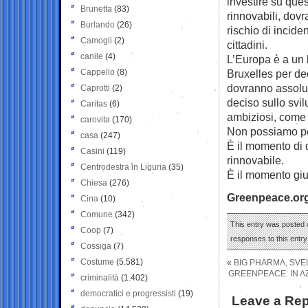
investire su ques
Brunetta
(83)
rinnovabili, dovr
Burlando
(26)
rischio di incide
Camogli
(2)
cittadini.
canile
(4)
L’Europa è a un 
Cappello
(8)
Bruxelles per de
dovranno assolut
Caprotti
(2)
deciso sullo svil
Caritas
(6)
ambiziosi, come 
carovita
(170)
Non possiamo pe
casa
(247)
È il momento di d
Casini
(119)
rinnovabile.
Centrodestra in Liguria
(35)
È il momento giu
Chiesa
(276)
Greenpeace.or
Cina
(10)
Comune
(342)
This entry was posted o
Coop
(7)
responses to this entr
Cossiga
(7)
Costume
(5.581)
«
BIG PHARMA, SVE
GREENPEACE: IN A
criminalità
(1.402)
democratici e progressisti
(19)
Leave a Rep