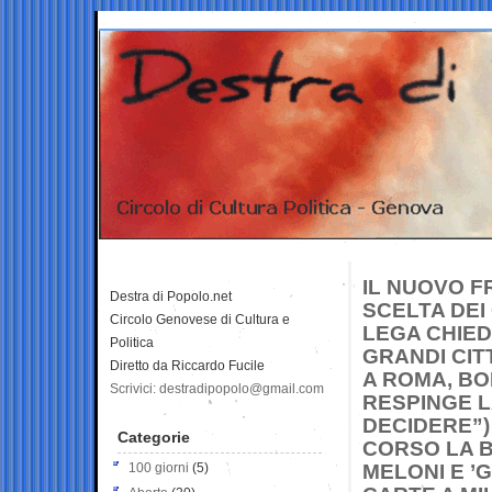
IL NUOVO F
Destra di Popolo.net
SCELTA DEI
Circolo Genovese di Cultura e
LEGA CHIED
Politica
GRANDI CIT
Diretto da Riccardo Fucile
A ROMA, BO
Scrivici: destradipopolo@gmail.com
RESPINGE L
DECIDERE”)
Categorie
CORSO LA B
100 giorni
(5)
MELONI E ’