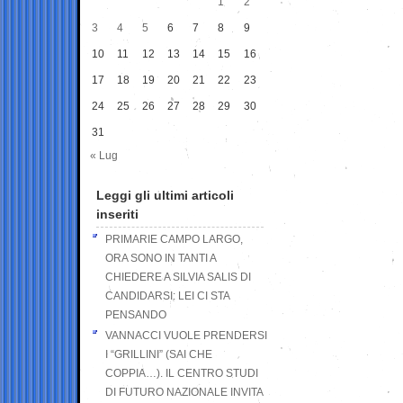
1
2
3
4
5
6
7
8
9
10
11
12
13
14
15
16
17
18
19
20
21
22
23
24
25
26
27
28
29
30
31
« Lug
Leggi gli ultimi articoli
inseriti
PRIMARIE CAMPO LARGO,
ORA SONO IN TANTI A
CHIEDERE A SILVIA SALIS DI
CANDIDARSI: LEI CI STA
PENSANDO
VANNACCI VUOLE PRENDERSI
I “GRILLINI” (SAI CHE
COPPIA…). IL CENTRO STUDI
DI FUTURO NAZIONALE INVITA