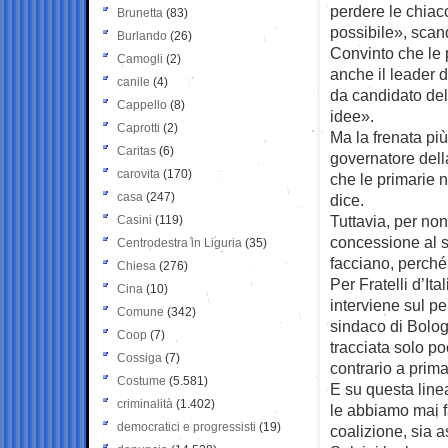
perdere le chiacc
Brunetta
(83)
possibile», scan
Burlando
(26)
Convinto che le 
Camogli
(2)
anche il leader d
canile
(4)
da candidato del
Cappello
(8)
idee».
Caprotti
(2)
Ma la frenata più
Caritas
(6)
governatore dell
carovita
(170)
che le primarie n
casa
(247)
dice.
Tuttavia, per non
Casini
(119)
concessione al se
Centrodestra in Liguria
(35)
facciano, perché 
Chiesa
(276)
Per Fratelli d’I
Cina
(10)
interviene sul pe
Comune
(342)
sindaco di Bologn
Coop
(7)
tracciata solo p
Cossiga
(7)
contrario a prima
Costume
(5.581)
E su questa lin
criminalità
(1.402)
le abbiamo mai fat
democratici e progressisti
(19)
coalizione, sia a