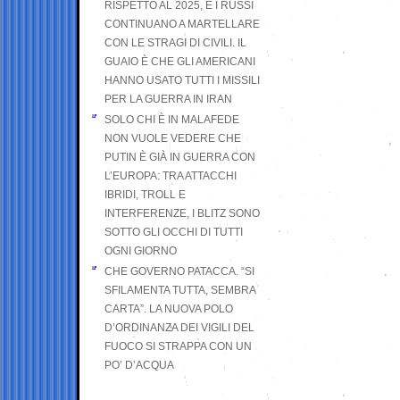
RISPETTO AL 2025, E I RUSSI
CONTINUANO A MARTELLARE
CON LE STRAGI DI CIVILI. IL
GUAIO È CHE GLI AMERICANI
HANNO USATO TUTTI I MISSILI
PER LA GUERRA IN IRAN
SOLO CHI È IN MALAFEDE
NON VUOLE VEDERE CHE
PUTIN È GIÀ IN GUERRA CON
L’EUROPA: TRA ATTACCHI
IBRIDI, TROLL E
INTERFERENZE, I BLITZ SONO
SOTTO GLI OCCHI DI TUTTI
OGNI GIORNO
CHE GOVERNO PATACCA. “SI
SFILAMENTA TUTTA, SEMBRA
CARTA”. LA NUOVA POLO
D’ORDINANZA DEI VIGILI DEL
FUOCO SI STRAPPA CON UN
PO’ D’ACQUA