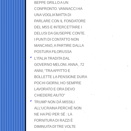
BEPPE GRILLO A UN
CONFRONTO. VANNACCI HA
UNA VOGLIA MATTA DI
PARLARE CON IL FONDATORE
DEL M5S E INTERCETTARE I
DELUSI DA GIUSEPPE CONTE.
I PUNTI DI CONTATTO NON
MANCANO, A PARTIRE DALLA
POSTURA FILORUSSA
L’ITALIA TRADITA DAL
GOVERNO MELONI. ANNA , 72
ANNI; “TRA AFFITTO E
BOLLETTE LA PENSIONE DURA
POCHI GIORNI, HO SEMPRE
LAVORATO E ORA DEVO
CHIEDERE AIUTO”
TRUMP NON DÀ MISSILI
ALL’UCRAINA PERCHÉ NON
NE HA PIÙ PER SÉ : LA
FORNITURA DI RAZZI È
DIMINUITA DI TRE VOLTE