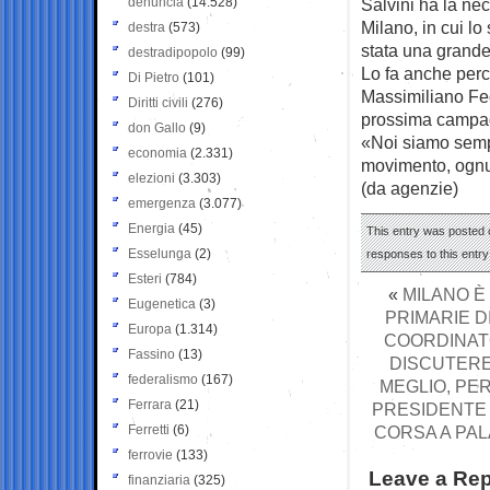
denuncia
(14.528)
Salvini ha la nec
Milano, in cui l
destra
(573)
stata una grande
destradipopolo
(99)
Lo fa anche perc
Di Pietro
(101)
Massimiliano Fed
Diritti civili
(276)
prossima campagn
don Gallo
(9)
«Noi siamo sempr
economia
(2.331)
movimento, ognu
elezioni
(3.303)
(da agenzie)
emergenza
(3.077)
Energia
(45)
This entry was posted o
Esselunga
(2)
responses to this entr
Esteri
(784)
«
MILANO È 
Eugenetica
(3)
PRIMARIE DI
Europa
(1.314)
COORDINATO
Fassino
(13)
DISCUTERE 
federalismo
(167)
MEGLIO, PER
Ferrara
(21)
PRESIDENTE 
Ferretti
(6)
CORSA A PAL
ferrovie
(133)
Leave a Rep
finanziaria
(325)