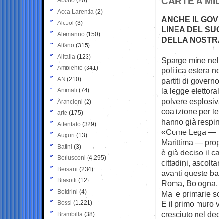
CARTE A MI
Aborto
(20)
Acca Larentia
(2)
ANCHE IL GOV
Alcool
(3)
LINEA DEL SU
Alemanno
(150)
DELLA NOSTRA
Alfano
(315)
Alitalia
(123)
Sparge mine nel
Ambiente
(341)
politica estera n
AN
(210)
partiti di govern
la legge elettora
Animali
(74)
polvere esplosiv
Arancioni
(2)
coalizione per le
arte
(175)
hanno già respint
Attentato
(329)
«Come Lega — ha
Auguri
(13)
Marittima — prop
Batini
(3)
è già deciso il c
Berlusconi
(4.295)
cittadini, ascolt
Bersani
(234)
avanti queste ba
Biasotti
(12)
Roma, Bologna, 
Boldrini
(4)
Ma le primarie so
Bossi
(1.221)
E il primo muro v
cresciuto nel de
Brambilla
(38)