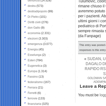
denuncia
(14.528)
Tulumovic, coor
rimane chiuso il 
destra
(573)
avremmo potuto g
destradipopolo
(99)
per i pazienti. A
Di Pietro
(101)
ultimi giorni i c
Diritti civili
(276)
pediatrico di Por
don Gallo
(9)
sempre rimasta so
economia
(2.331)
(da Fanpage)
elezioni
(3.303)
emergenza
(3.077)
This entry was posted o
Energia
(45)
responses to this entr
Esselunga
(2)
«
SUDAN, U
Esteri
(784)
DAGALO D
Eugenetica
(3)
RAPIDO RS
Europa
(1.314)
S
Fassino
(13)
GOLDMAN SACH
ADEMPIM
federalismo
(167)
Leave a Rep
Ferrara
(21)
Ferretti
(6)
You must be
log
ferrovie
(133)
finanziaria
(325)