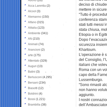
Aborto
(20)
deciso di chiude
Acca Larentia
(2)
mettere in sicure
Alcool
(3)
“Tutto è procedut
Alemanno
(150)
conferenza stamp
Alfano
(315)
stati tutti messi
Alitalia
(123)
stata chiusa, mo
Ambiente
(341)
Etiopia o in Egitt
AN
(210)
Dopo l’evacuazion
sicurezza insieme
Animali
(74)
Khartoum.
Arancioni
(2)
L’operazione è s
arte
(175)
del Consiglio, l’U
Attentato
(329)
italiani che vole
Auguri
(13)
Roma con un volo 
Batini
(3)
capo della Farnes
Berlusconi
(4.295)
Lussemburgo.
Bersani
(234)
“Sono rimasti al
Biasotti
(12)
non hanno voluto 
Boldrini
(4)
aggiunto.
Bossi
(1.221)
I nostri connazio
dell’Ambasciator
Brambilla
(38)