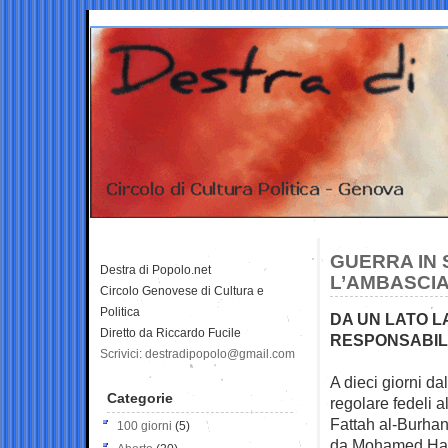
GUERRA IN 
Destra di Popolo.net
L’AMBASCI
Circolo Genovese di Cultura e
Politica
DA UN LATO L
Diretto da Riccardo Fucile
RESPONSABILI
Scrivici: destradipopolo@gmail.com
A dieci giorni da
Categorie
regolare fedeli a
Fattah al-Burhan,
100 giorni
(5)
da Mohamed Hamd