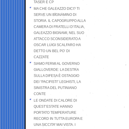
TASER E CP
MA CHE GALEAZZO DICI? TI
SERVE UN BIGNAMINO DI
STORIA. IL CAPOGRUPPO ALLA
CAMERA DI FRATELLI D’ITALIA,
GALEAZZO BIGNAMI, NEL SUO
ATTACCO SCONSIDERATO A
OSCAR LUIGI SCALFARO HA
DETTO UN BEL PO’ DI
CAZZATE
SIAMO FERMI AL GOVERNO
GIALLOVERDE: LA DESTRA
SULLA DIFESA È OSTAGGIO
DEI “PACIFISTI” LEGHISTI, LA
SINISTRA DEL PUTINIANO
CONTE
LE ONDATE DI CALORE DI
QUEST’ESTATE HANNO
PORTATO TEMPERATURE
RECORD IN TUTTA EUROPA E
UNA SICCITA’ MAI VISTA. I