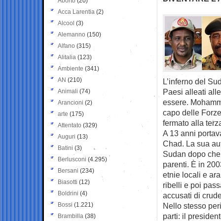
Aborto
(20)
Acca Larentia
(2)
Alcool
(3)
Alemanno
(150)
Alfano
(315)
Alitalia
(123)
Ambiente
(341)
AN
(210)
L’inferno del Sud
Paesi alleati all
Animali
(74)
essere. Mohamme
Arancioni
(2)
capo delle Forze 
arte
(175)
fermato alla ter
Attentato
(329)
A 13 anni portava
Auguri
(13)
Chad. La sua aut
Batini
(3)
Sudan dopo che a
Berlusconi
(4.295)
parenti. È in 200
Bersani
(234)
etnie locali e ar
Biasotti
(12)
ribelli e poi pas
Boldrini
(4)
accusati di crude
Bossi
(1.221)
Nello stesso per
parti: il preside
Brambilla
(38)