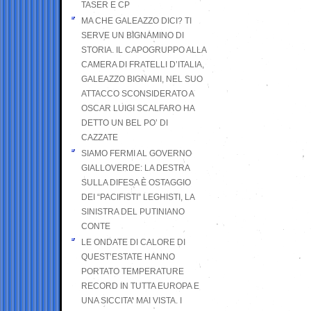
TASER E CP
MA CHE GALEAZZO DICI? TI
SERVE UN BIGNAMINO DI
STORIA. IL CAPOGRUPPO ALLA
CAMERA DI FRATELLI D’ITALIA,
GALEAZZO BIGNAMI, NEL SUO
ATTACCO SCONSIDERATO A
OSCAR LUIGI SCALFARO HA
DETTO UN BEL PO’ DI
CAZZATE
SIAMO FERMI AL GOVERNO
GIALLOVERDE: LA DESTRA
SULLA DIFESA È OSTAGGIO
DEI “PACIFISTI” LEGHISTI, LA
SINISTRA DEL PUTINIANO
CONTE
LE ONDATE DI CALORE DI
QUEST’ESTATE HANNO
PORTATO TEMPERATURE
RECORD IN TUTTA EUROPA E
UNA SICCITA’ MAI VISTA. I