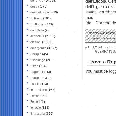
denuncia
(14.528)
dall’Etiopia. Cer
dell’Egitto a ris
destra
(573)
sauditi vorrebbe
destradipopolo
(99)
mai.
Di Pietro
(101)
(da il Corriere d
Diritti civili
(276)
don Gallo
(9)
This entry was posted o
economia
(2.331)
responses to this entr
elezioni
(3.303)
«
USA 2024, JOE BI
emergenza
(3.077)
GUERRA IN S
Energia
(45)
Esselunga
(2)
Leave a Rep
Esteri
(784)
You must be
log
Eugenetica
(3)
Europa
(1.314)
Fassino
(13)
federalismo
(167)
Ferrara
(21)
Ferretti
(6)
ferrovie
(133)
finanziaria
(325)