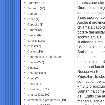
repressione che 
Brunetta
(83)
Giordania, famig
Burlando
(26)
dell’esercito su
Camogli
(2)
il suo sporco lav
canile
(4)
Anche il provinci
Cappello
(8)
chiama a capo di 
Caprotti
(2)
potere dei milita
Caritas
(6)
scontro attuale.
carovita
(170)
si alleano e moll
casa
(247)
I due golpisti al
Burhan vuole neu
Casini
(119)
quell’esercito ch
Centrodestra in Liguria
(35)
Le stellette del
Chiesa
(276)
mercenari forniti
Cina
(10)
Russia via Emirat
Comune
(342)
Prigozhin, lo che
Coop
(7)
connection per cu
Cossiga
(7)
«molto preoccup
Costume
(5.581)
Burhan ha come 
criminalità
(1.402)
dell’Egitto che 
democratici e progressisti
(19)
magari si schieri