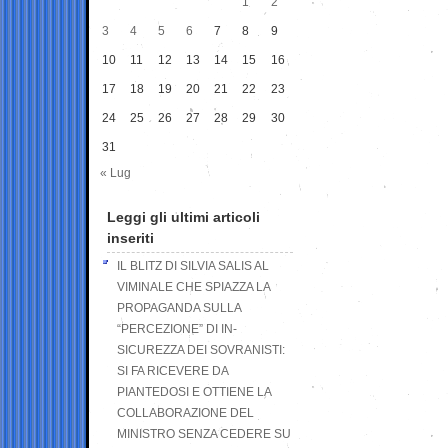
1
2
3
4
5
6
7
8
9
10
11
12
13
14
15
16
17
18
19
20
21
22
23
24
25
26
27
28
29
30
31
« Lug
Leggi gli ultimi articoli
inseriti
IL BLITZ DI SILVIA SALIS AL
VIMINALE CHE SPIAZZA LA
PROPAGANDA SULLA
“PERCEZIONE” DI IN-
SICUREZZA DEI SOVRANISTI:
SI FA RICEVERE DA
PIANTEDOSI E OTTIENE LA
COLLABORAZIONE DEL
MINISTRO SENZA CEDERE SU