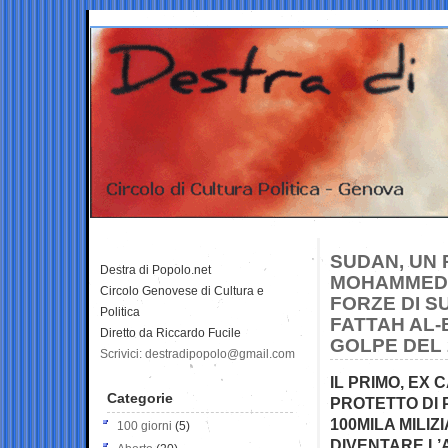
SUDAN, UN 
Destra di Popolo.net
MOHAMMED 
Circolo Genovese di Cultura e
FORZE DI S
Politica
FATTAH AL-
Diretto da Riccardo Fucile
GOLPE DEL 
Scrivici: destradipopolo@gmail.com
IL PRIMO, EX
Categorie
PROTETTO DI 
100MILA MILIZ
100 giorni
(5)
DIVENTARE L’