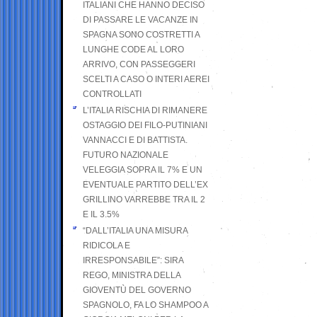
ITALIANI CHE HANNO DECISO
DI PASSARE LE VACANZE IN
SPAGNA SONO COSTRETTI A
LUNGHE CODE AL LORO
ARRIVO, CON PASSEGGERI
SCELTI A CASO O INTERI AEREI
CONTROLLATI
L’ITALIA RISCHIA DI RIMANERE
OSTAGGIO DEI FILO-PUTINIANI
VANNACCI E DI BATTISTA.
FUTURO NAZIONALE
VELEGGIA SOPRA IL 7% E UN
EVENTUALE PARTITO DELL’EX
GRILLINO VARREBBE TRA IL 2
E IL 3.5%
“DALL’ITALIA UNA MISURA
RIDICOLA E
IRRESPONSABILE”: SIRA
REGO, MINISTRA DELLA
GIOVENTÙ DEL GOVERNO
SPAGNOLO, FA LO SHAMPOO A