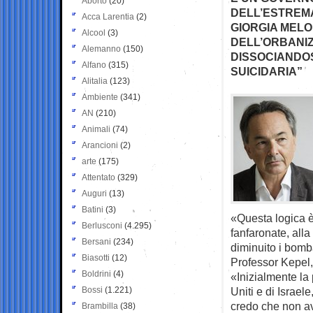
Aborto
(20)
DELL’ESTREMA
Acca Larentia
(2)
GIORGIA MELON
Alcool
(3)
DELL’ORBANI
Alemanno
(150)
DISSOCIANDOS
Alfano
(315)
SUICIDARIA”
Alitalia
(123)
Ambiente
(341)
AN
(210)
Animali
(74)
Arancioni
(2)
arte
(175)
Attentato
(329)
Auguri
(13)
Batini
(3)
«Questa logica è
Berlusconi
(4.295)
fanfaronate, alla
Bersani
(234)
diminuito i bomb
Biasotti
(12)
Professor Kepel,
Boldrini
(4)
«Inizialmente la 
Bossi
(1.221)
Uniti e di Israel
credo che non av
Brambilla
(38)