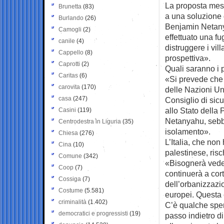
La proposta messa
Brunetta
(83)
a una soluzione 
Burlando
(26)
Benjamin Netanya
Camogli
(2)
effettuato una f
canile
(4)
distruggere i vi
Cappello
(8)
prospettiva».
Caprotti
(2)
Quali saranno i 
Caritas
(6)
«Si prevede che 
carovita
(170)
delle Nazioni Un
casa
(247)
Consiglio di sic
allo Stato della P
Casini
(119)
Netanyahu, sebben
Centrodestra in Liguria
(35)
isolamento».
Chiesa
(276)
L’Italia, che non
Cina
(10)
palestinese, ris
Comune
(342)
«Bisognerà vede
Coop
(7)
continuerà a cor
Cossiga
(7)
dell’orbanizzazi
Costume
(5.581)
europei. Questa è
criminalità
(1.402)
C’è qualche sper
democratici e progressisti
(19)
passo indietro 