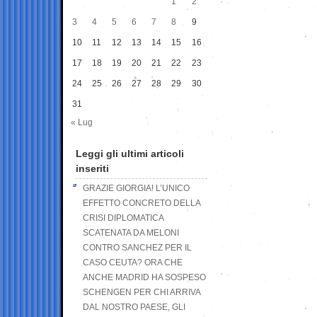
1
2
3
4
5
6
7
8
9
10
11
12
13
14
15
16
17
18
19
20
21
22
23
24
25
26
27
28
29
30
31
« Lug
Leggi gli ultimi articoli
inseriti
GRAZIE GIORGIA! L’UNICO
EFFETTO CONCRETO DELLA
CRISI DIPLOMATICA
SCATENATA DA MELONI
CONTRO SANCHEZ PER IL
CASO CEUTA? ORA CHE
ANCHE MADRID HA SOSPESO
SCHENGEN PER CHI ARRIVA
DAL NOSTRO PAESE, GLI