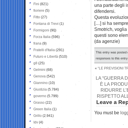
Fini
(821)
una parte degli i
fioriere
(5)
difendersi.
Questa evoluzion
Fitto
(27)
[…] si ha sempre
Fontana di Trevi
(1)
Smotrich, voglia 
Formigoni
(90)
questi sono eleme
Forza Italia
(596)
(da agenzie)
frana
(9)
Fratelli d'Italia
(291)
This entry was posted o
Futuro e Libertà
(510)
responses to this entr
g8
(25)
«
“LE PREVISIONI 
Gelmini
(68)
Genova
(542)
LA “GUERRA D
Giannino
(10)
È LA PRODU
Giustizia
(5.784)
RIDURRE L’
RISPETTO AL
governo
(5.799)
Leave a Rep
Grasso
(22)
Green Italia
(1)
You must be
log
Grillo
(2.941)
Idv
(4)