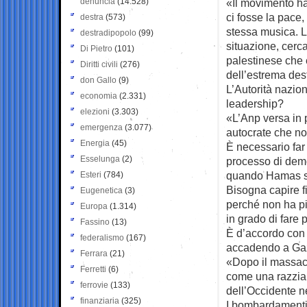
denuncia
(14.528)
«Il movimento ha 
ci fosse la pace
destra
(573)
stessa musica. L
destradipopolo
(99)
situazione, cerc
Di Pietro
(101)
palestinese che
Diritti civili
(276)
dell’estrema dest
don Gallo
(9)
L’Autorità nazio
economia
(2.331)
leadership?
elezioni
(3.303)
«L’Anp versa in
emergenza
(3.077)
autocrate che non
Energia
(45)
È necessario far
Esselunga
(2)
processo di demo
quando Hamas sar
Esteri
(784)
Bisogna capire f
Eugenetica
(3)
perché non ha più
Europa
(1.314)
in grado di fare
Fassino
(13)
È d’accordo con 
federalismo
(167)
accadendo a Ga
Ferrara
(21)
«Dopo il massacr
Ferretti
(6)
come una razzia 
ferrovie
(133)
dell’Occidente ne
finanziaria
(325)
I bombardamenti 