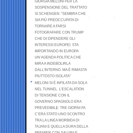
GIORGIA MELONI PER LA
SOSPENSIONE DEL TRATTATO
SI SCHENGEN: “SEMBRA CHE
SIA PIÙ PREOCCUPATA DI
TORNARE A FARSI
FOTOGRAFARE CON TRUMP
CHE DI DIFENDERE GLI
INTERESSI EUROPEI. STA
IMPORTANDO IN EUROPA
UN’AGENDA POLITICA CHE
MIRA A INDEBOLIRLA
DALL’INTERNO. MA È RIMASTA
PIUTTOSTO ISOLATA”
MELONI SI È INFILATA DA SOLA
NEL TUNNEL. L’ESCALATION
DI TENSIONE CON IL
GOVERNO SPAGNOLO ERA
PREVEDIBILE: TRE GIORNI FA
C’ERA STATO UNO SCONTRO
TRA LA LINEA MORBIDA DI
TAJANI E QUELLA DURA DELLA
PREMIER CON SALVINI E