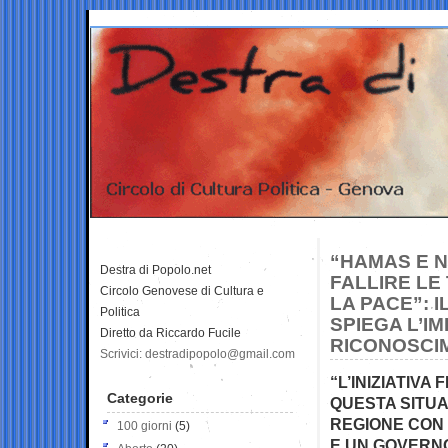
“HAMAS E 
Destra di Popolo.net
FALLIRE LE
Circolo Genovese di Cultura e
LA PACE”: 
Politica
SPIEGA L’I
Diretto da Riccardo Fucile
RICONOSCI
Scrivici: destradipopolo@gmail.com
“L’INIZIATIV
Categorie
QUESTA SITUA
REGIONE CON
100 giorni
(5)
E UN GOVERNO