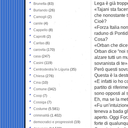
Lega è già tropp
Brunetta
(83)
«Tajani sta facen
Burlando
(26)
che nonostante tu
Camogli
(2)
Cioè?
canile
(4)
«Forza Italia no
Cappello
(8)
raduno di Ponti
Caprotti
(2)
Cosa?
Caritas
(6)
«Orban che dice 
carovita
(170)
Orban dice “noi 
casa
(247)
alzare tutti un 
sovranista di te»
Casini
(119)
Però questi sovra
Centrodestra in Liguria
(35)
Questa è la dest
Chiesa
(276)
«E infatti io ho 
Cina
(10)
partito di riferi
Comune
(342)
sono opposti al 
Coop
(7)
Eh, ma se la met
Cossiga
(7)
«Fu un’intuizion
Costume
(5.581)
teneva a bada gl
criminalità
(1.402)
aperto. Oggi Forz
democratici e progressisti
(19)
forte di qualunqu