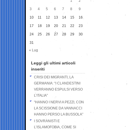
1
2
3
4
5
6
7
8
9
10
11
12
13
14
15
16
17
18
19
20
21
22
23
24
25
26
27
28
29
30
31
« Lug
Leggi gli ultimi articoli
inseriti
CRISI DEI MIGRANTI, LA
GERMANIA: “I CLANDESTINI
VERRANNO ESPULSI VERSO
L’ITALIA”
“HANNO I NERVI A PEZZI, CON
LA SCISSIONE DA VANNACCI
HANNO PERSO LA BUSSOLA”
I SOVRANISTI E
L’ISLAMOFOBIA, COME SI