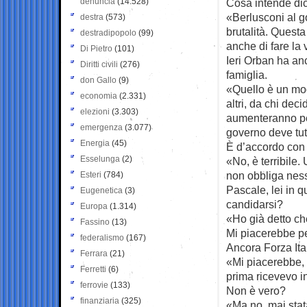
denuncia
(14.528)
Cosa intende di
«Berlusconi al g
destra
(573)
brutalità. Quest
destradipopolo
(99)
anche di fare la 
Di Pietro
(101)
Ieri Orban ha an
Diritti civili
(276)
famiglia.
don Gallo
(9)
«Quello è un mode
economia
(2.331)
altri, da chi dec
elezioni
(3.303)
aumenteranno pe
emergenza
(3.077)
governo deve tut
Energia
(45)
È d’accordo con 
Esselunga
(2)
«No, è terribile. 
non obbliga ness
Esteri
(784)
Pascale, lei in q
Eugenetica
(3)
candidarsi?
Europa
(1.314)
«Ho già detto che
Fassino
(13)
Mi piacerebbe p
federalismo
(167)
Ancora Forza Ita
Ferrara
(21)
«Mi piacerebbe, 
Ferretti
(6)
prima ricevevo in
ferrovie
(133)
Non è vero?
finanziaria
(325)
«Ma no, mai stata 