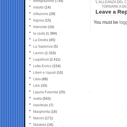
Immigrazione
(734)
“L’ALLEANZA DEL 
TORNARE A DE
indulto
(14)
Leave a Rep
inflazione
(26)
Ingroia
(15)
You must be
log
Interviste
(16)
la casta
(1.394)
La Destra
(45)
La Sapienza
(5)
Lavoro
(1.316)
LegaNord
(2.411)
Letta Enrico
(154)
Liberi e Uguali
(10)
Libia
(68)
Libri
(33)
Liguria Futurista
(25)
mafia
(543)
manifesto
(7)
Margherita
(16)
Maroni
(171)
Mastella
(16)