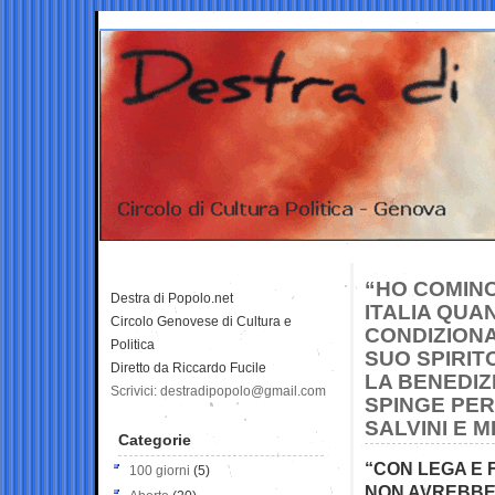
“HO COMINC
Destra di Popolo.net
ITALIA QUA
Circolo Genovese di Cultura e
CONDIZIONA
Politica
SUO SPIRIT
Diretto da Riccardo Fucile
LA BENEDIZ
Scrivici: destradipopolo@gmail.com
SPINGE PER
SALVINI E 
Categorie
“CON LEGA E F
100 giorni
(5)
NON AVREBBE 