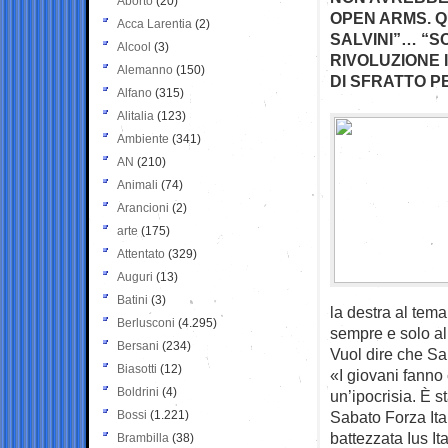
Aborto
(20)
OPEN ARMS. Q
Acca Larentia
(2)
SALVINI”… “
Alcool
(3)
RIVOLUZIONE 
Alemanno
(150)
DI SFRATTO P
Alfano
(315)
Alitalia
(123)
Ambiente
(341)
AN
(210)
Animali
(74)
Arancioni
(2)
arte
(175)
Attentato
(329)
Auguri
(13)
Batini
(3)
la destra al tema
Berlusconi
(4.295)
sempre e solo al
Bersani
(234)
Vuol dire che Sa
Biasotti
(12)
«I giovani fanno
Boldrini
(4)
un’ipocrisia. È s
Bossi
(1.221)
Sabato Forza Ita
battezzata Ius It
Brambilla
(38)