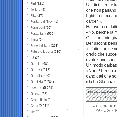
Fini
(821)
Un diciottenne fr
fioriere
(5)
che non parlano ma
Lgbtqia+, ma anch
Fitto
(27)
carceri».
Fontana di Trevi
(1)
Ha avuto contatt
Formigoni
(90)
«No, perché la 
Forza Italia
(596)
Ciclicamente gir
frana
(9)
Berlusconi: pen
Fratelli d'Italia
(291)
«Il fatto che se
Futuro e Libertà
(510)
credo che succed
g8
(25)
rivoluzione sana 
Gelmini
(68)
Un modo garbato 
Genova
(542)
«Nooo! Penso a f
candidati che so
Giannino
(10)
(da La Stampa)
Giustizia
(5.784)
governo
(5.799)
This entry was posted o
Grasso
(22)
responses to this entr
Green Italia
(1)
Grillo
(2.941)
«
AL COMIZIO D
MANIERA INNA
Idv
(4)