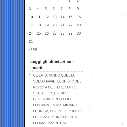
1
2
3
4
5
6
7
8
9
10
11
12
13
14
15
16
17
18
19
20
21
22
23
24
25
26
27
28
29
30
31
« Lug
Leggi gli ultimi articoli
inseriti
CE LA FARANNO QUESTA
VOLTA I PAVIDI LEGHISTI “DEL
NORD” A METTERE SOTTO
SCHIAFFO SALVINI? I
GOVERNATORI ATTILIO
FONTANA E MASSIMILIANO
FEDRIGA, INSIEME AL “DOGE”
LUCA ZAIA, SONO PRONTI A
FORMALIZZARE UNA