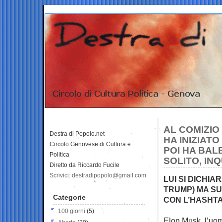
AL COMIZIO
Destra di Popolo.net
HA INIZIAT
Circolo Genovese di Cultura e
POI HA BAL
Politica
SOLITO, IN
Diretto da Riccardo Fucile
Scrivici: destradipopolo@gmail.com
LUI SI DICHI
TRUMP) MA SU
Categorie
CON L’HASHT
100 giorni
(5)
Elon Musk, l’uomo