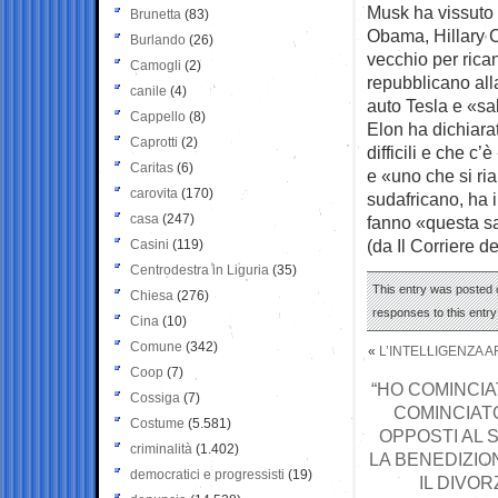
Musk ha vissuto 
Brunetta
(83)
Obama, Hillary C
Burlando
(26)
vecchio per rican
Camogli
(2)
repubblicano all
canile
(4)
auto Tesla e «sal
Cappello
(8)
Elon ha dichiara
Caprotti
(2)
difficili e che c
Caritas
(6)
e «uno che si rial
carovita
(170)
sudafricano, ha i
casa
(247)
fanno «questa sa
(da Il Corriere d
Casini
(119)
Centrodestra in Liguria
(35)
This entry was posted o
Chiesa
(276)
responses to this entr
Cina
(10)
Comune
(342)
«
L’INTELLIGENZA 
Coop
(7)
“HO COMINCIA
Cossiga
(7)
COMINCIATO
Costume
(5.581)
OPPOSTI AL 
criminalità
(1.402)
LA BENEDIZIO
democratici e progressisti
(19)
IL DIVOR