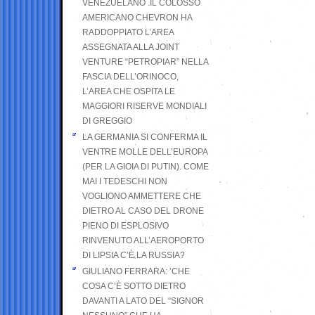
VENEZUELANO .IL COLOSSO
AMERICANO CHEVRON HA
RADDOPPIATO L’AREA
ASSEGNATA ALLA JOINT
VENTURE “PETROPIAR” NELLA
FASCIA DELL’ORINOCO,
L’AREA CHE OSPITA LE
MAGGIORI RISERVE MONDIALI
DI GREGGIO
LA GERMANIA SI CONFERMA IL
VENTRE MOLLE DELL’EUROPA
(PER LA GIOIA DI PUTIN). COME
MAI I TEDESCHI NON
VOGLIONO AMMETTERE CHE
DIETRO AL CASO DEL DRONE
PIENO DI ESPLOSIVO
RINVENUTO ALL’AEROPORTO
DI LIPSIA C’È LA RUSSIA?
GIULIANO FERRARA: ’CHE
COSA C’È SOTTO DIETRO
DAVANTI A LATO DEL “SIGNOR