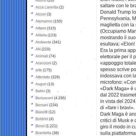
Aborto
(20)
saltare con le
br
Acca Larentia
(2)
Donald Trump lo 
Alcool
(3)
Pennsylvania. Me
Alemanno
(150)
maglietta con la
Alfano
(315)
(Occupiamo Mart
Alitalia
(123)
mostrando il suo
Ambiente
(341)
esultava: «Elon!
AN
(210)
Era la prima ap
elettorale per il
Animali
(74)
«appoggio totale
Arancioni
(2)
spesso scrive po
arte
(175)
indossava con la
Attentato
(329)
microfono: «Com
Auguri
(13)
«Dark Maga» è un
Batini
(3)
dal 2022 trasmet
Berlusconi
(4.295)
in vista del 202
Bersani
(234)
di «fare i bravi».
Biasotti
(12)
Dark Maga è anch
Boldrini
(4)
critici di Musk 
Bossi
(1.221)
giro il modo in c
sulla piattaform
Brambilla
(38)