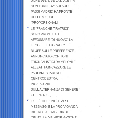
SCHENGEN. SE LA DUCETTA
NON TORNERA’ SUI SUOI
PASSI MADRID HA PRONTE
DELLE MISURE
“PROPORZIONALI
LE “FRANCHE TIRATRICI”
SONO PRONTE AD
AFFOSSARE (DI NUOVO) LA
LEGGE ELETTORALE? IL
BLUFF SULLE PREFERENZE
ANNUNCIATO CON TONI
TRIONFALISTICI DA MELONI E
ALLEATI FA INCAZZARE LE
PARLAMENTARI DEL
CENTRODESTRA,
INCAROGNITE
SULL’ALTERNANZA DI GENERE
CHE NON C’E’
FACT-CHECKING: I FALSI
MESSAGGI E LA PROPAGANDA
DIETRO LA TRAGEDIA DI
CEUTA: LA DISINFORMAZIONE