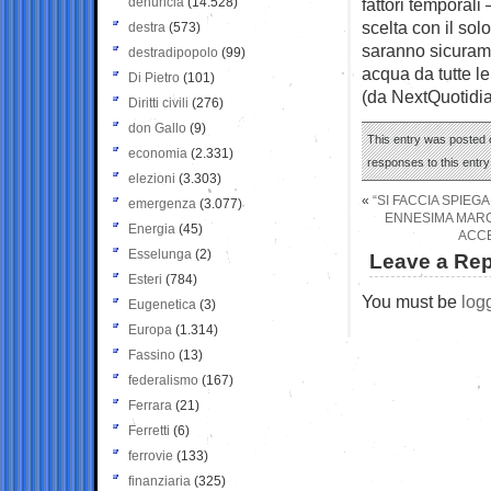
denuncia
(14.528)
fattori temporali
scelta con il solo
destra
(573)
saranno sicuramen
destradipopolo
(99)
acqua da tutte le 
Di Pietro
(101)
(da NextQuotidi
Diritti civili
(276)
don Gallo
(9)
This entry was posted 
economia
(2.331)
responses to this entr
elezioni
(3.303)
«
“SI FACCIA SPIE
emergenza
(3.077)
ENNESIMA MARCH
Energia
(45)
ACCE
Esselunga
(2)
Leave a Rep
Esteri
(784)
You must be
log
Eugenetica
(3)
Europa
(1.314)
Fassino
(13)
federalismo
(167)
Ferrara
(21)
Ferretti
(6)
ferrovie
(133)
finanziaria
(325)