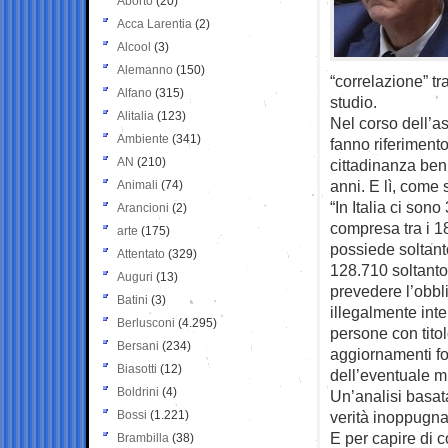
Aborto
(20)
Acca Larentia
(2)
Alcool
(3)
Alemanno
(150)
“correlazione” tr
Alfano
(315)
studio.
Alitalia
(123)
Nel corso dell’as
Ambiente
(341)
fanno riferimento
AN
(210)
cittadinanza ben 
anni. E lì, come 
Animali
(74)
“In Italia ci son
Arancioni
(2)
compresa tra i 1
arte
(175)
possiede soltanto
Attentato
(329)
128.710 soltanto 
Auguri
(13)
prevedere l’obbli
Batini
(3)
illegalmente int
Berlusconi
(4.295)
persone con tito
Bersani
(234)
aggiornamenti for
Biasotti
(12)
dell’eventuale mi
Boldrini
(4)
Un’analisi basat
Bossi
(1.221)
verità inoppugnabi
E per capire di c
Brambilla
(38)