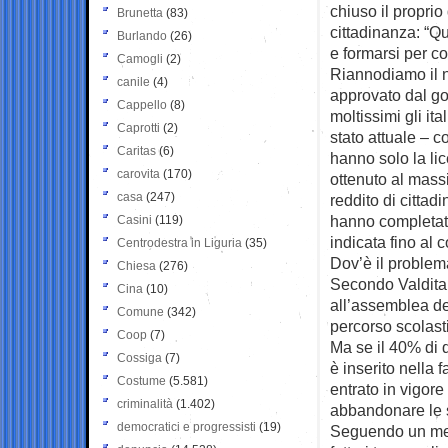
chiuso il proprio 
Brunetta
(83)
cittadinanza: “Qu
Burlando
(26)
e formarsi per co
Camogli
(2)
Riannodiamo il na
canile
(4)
approvato dal go
Cappello
(8)
moltissimi gli it
Caprotti
(2)
stato attuale – co
Caritas
(6)
hanno solo la l
carovita
(170)
ottenuto al mass
casa
(247)
reddito di citta
hanno completato 
Casini
(119)
indicata fino al
Centrodestra in Liguria
(35)
Dov’è il proble
Chiesa
(276)
Secondo Valditar
Cina
(10)
all’assemblea de
Comune
(342)
percorso scolasti
Coop
(7)
Ma se il 40% di 
Cossiga
(7)
è inserito nella f
Costume
(5.581)
entrato in vigore
criminalità
(1.402)
abbandonare le s
democratici e progressisti
(19)
Seguendo un mero