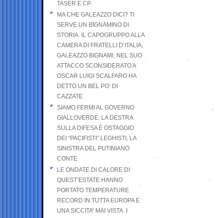
TASER E CP
MA CHE GALEAZZO DICI? TI
SERVE UN BIGNAMINO DI
STORIA. IL CAPOGRUPPO ALLA
CAMERA DI FRATELLI D’ITALIA,
GALEAZZO BIGNAMI, NEL SUO
ATTACCO SCONSIDERATO A
OSCAR LUIGI SCALFARO HA
DETTO UN BEL PO’ DI
CAZZATE
SIAMO FERMI AL GOVERNO
GIALLOVERDE: LA DESTRA
SULLA DIFESA È OSTAGGIO
DEI “PACIFISTI” LEGHISTI, LA
SINISTRA DEL PUTINIANO
CONTE
LE ONDATE DI CALORE DI
QUEST’ESTATE HANNO
PORTATO TEMPERATURE
RECORD IN TUTTA EUROPA E
UNA SICCITA’ MAI VISTA. I