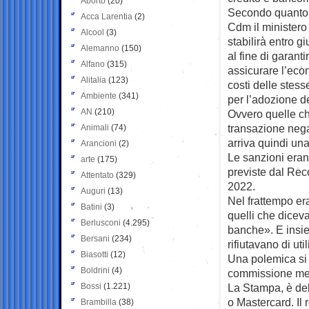
Aborto
(20)
Secondo quanto 
Acca Larentia
(2)
Cdm il ministero
Alcool
(3)
stabilirà entro gi
Alemanno
(150)
al fine di garant
Alfano
(315)
assicurare l’econ
Alitalia
(123)
costi delle stess
Ambiente
(341)
per l’adozione d
AN
(210)
Ovvero quelle ch
transazione nega
Animali
(74)
arriva quindi un
Arancioni
(2)
Le sanzioni eran
arte
(175)
previste dal Rec
Attentato
(329)
2022.
Auguri
(13)
Nel frattempo er
Batini
(3)
quelli che dicev
Berlusconi
(4.295)
banche». E insiem
Bersani
(234)
rifiutavano di uti
Biasotti
(12)
Una polemica si e
Boldrini
(4)
commissione medi
Bossi
(1.221)
La Stampa, è del
o Mastercard. Il 
Brambilla
(38)