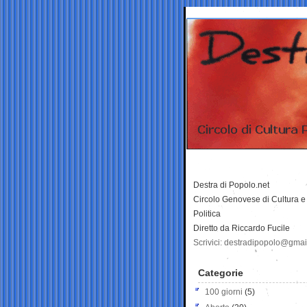
Destra di Popolo.net
Circolo Genovese di Cultura e
Politica
Diretto da Riccardo Fucile
Scrivici: destradipopolo@gma
Categorie
100 giorni
(5)