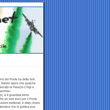
omo del Ponte ha detto boh.
 Salvini spera che qualche
mercato di Palazzo Chigi e
a mamma».
ni, si è guardata bene
he un solo euro per il Ponte
lsioni elettorali, è stato chiaro
eristica che in politica può