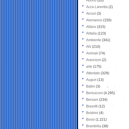
Aborto
(20)
Acca Larentia
(2)
Alcool
(3)
Alemanno
(150)
Alfano
(315)
Alitalia
(123)
Ambiente
(341)
AN
(210)
Animali
(74)
Arancioni
(2)
arte
(175)
Attentato
(329)
Auguri
(13)
Batini
(3)
Berlusconi
(4.295)
Bersani
(234)
Biasotti
(12)
Boldrini
(4)
Bossi
(1.221)
Brambilla
(38)