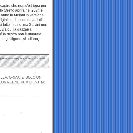
capire che non c’è trippa per
llo Stretto aprirà nel 2024 e
n anno la Meloni in versione
igini e ad accontentarsi di
i tutto il resto, ma Salvini non
d. Da qui la gazzarra
é la destra non è umorale
niugi litigano, si odiano,
sponses to this entry through the
RSS 2.0
feed.
ULLA, ORMAI E’ SOLO UN
 UNA GENERICA IDENTITA’
»