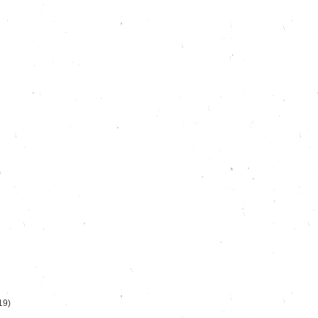
)
19)