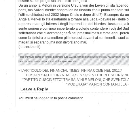
essere sia un pregio sia un difetto: la rigidità.
Da un anno la Meloni in versione Ursula von der Leyen gli sta facendo 
ponti, ma Salvini niente: ancora ieri ha ribadito che il primo cantiere su
l’ultimo chiuderà nel 2032 (dopo Cristo o dopo di lui?). E sempre da u
Angela Merkel lo sta esortando a tornare alla Lega «bavarese» delle or
rappresentare gli interessi degli imprenditori del Nordest, lasciando a le
sente ragioni e continua imperterrito a volerle contendere i voti del Su
sotterranea che ci accompagnerà nei prossimi mesi e forse anni, perch
come la sinistra e sa mettere gli interessi davanti ai sentimenti: i suoi co
magari si separano, ma non divorziano mai.
(da corriere.it)
This entry was posted on venerdì, Settembre 29th, 2023 at 16:56 and is filed under
Politica
. You can follow any re
You can
leave a response
, or
trackback
from your own site.
«
L’ARTICOLO DEL FINANCIAL TIMES: FINIRA COME NEL 2011?
COSA RESTA DI FORZA ITALIA SENZA SILVIO BERLUSCONI? N
“PARTITO CUSCINETTO” TRA SALVINI E MELONI, CHE SVENTOLA
“MODERATA” MA NON CONTA NULLA
Leave a Reply
You must be
logged in
to post a comment.