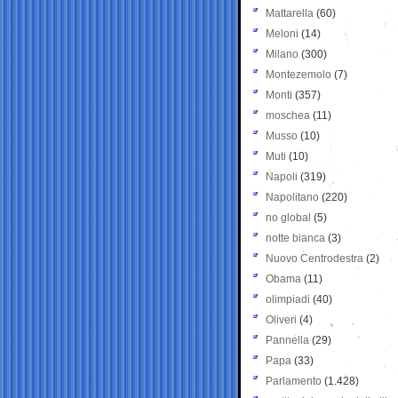
Mattarella
(60)
Meloni
(14)
Milano
(300)
Montezemolo
(7)
Monti
(357)
moschea
(11)
Musso
(10)
Muti
(10)
Napoli
(319)
Napolitano
(220)
no global
(5)
notte bianca
(3)
Nuovo Centrodestra
(2)
Obama
(11)
olimpiadi
(40)
Oliveri
(4)
Pannella
(29)
Papa
(33)
Parlamento
(1.428)