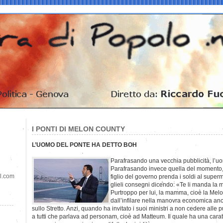
I PONTI DI MELON COUNTY
L’UOMO DEL PONTE HA DETTO BOH
Parafrasando una vecchia pubblicità, l’u
Parafrasando invece quella del momento,
il.com
figlio del governo prenda i soldi al super
glieli consegni dicendo: «Te li manda l
Purtroppo per lui, la mamma, cioè la Melo
dall’infilare nella manovra economica anc
sullo Stretto. Anzi, quando ha invitato i suoi ministri a non cedere alle pu
a tutti che parlava ad personam, cioè ad Matteum. Il quale ha una caratt