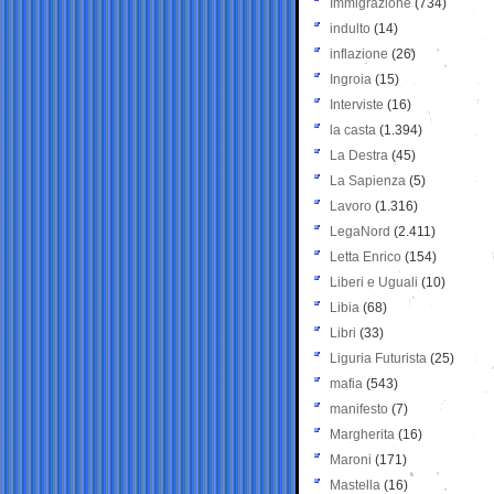
Immigrazione
(734)
indulto
(14)
inflazione
(26)
Ingroia
(15)
Interviste
(16)
la casta
(1.394)
La Destra
(45)
La Sapienza
(5)
Lavoro
(1.316)
LegaNord
(2.411)
Letta Enrico
(154)
Liberi e Uguali
(10)
Libia
(68)
Libri
(33)
Liguria Futurista
(25)
mafia
(543)
manifesto
(7)
Margherita
(16)
Maroni
(171)
Mastella
(16)