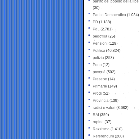
partito del popolo della libe
(30)
Partito Democratico
(1.034)
PD
(1.188)
PdL
(2.781)
pedofilia
(25)
Pensioni
(129)
Politica
(40.824)
polizia
(253)
Porto
(12)
povertà
(502)
Presepe
(14)
Primarie
(149)
Prodi
(52)
Provincia
(139)
radici e valori
(3.682)
RAI
(359)
rapine
(37)
Razzismo
(1.410)
Referendum
(200)