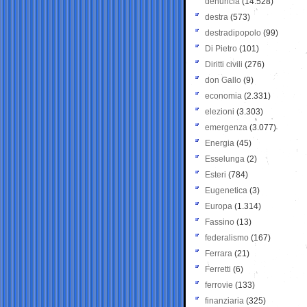
denuncia
(14.528)
destra
(573)
destradipopolo
(99)
Di Pietro
(101)
Diritti civili
(276)
don Gallo
(9)
economia
(2.331)
elezioni
(3.303)
emergenza
(3.077)
Energia
(45)
Esselunga
(2)
Esteri
(784)
Eugenetica
(3)
Europa
(1.314)
Fassino
(13)
federalismo
(167)
Ferrara
(21)
Ferretti
(6)
ferrovie
(133)
finanziaria
(325)