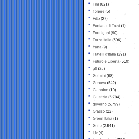
Fini
(821)
fioriere
(5)
Fitto
(27)
Fontana di Trevi
(1)
Formigoni
(90)
Forza Italia
(596)
frana
(9)
Fratelli d'Italia
(291)
Futuro e Libertà
(510)
g8
(25)
Gelmini
(68)
Genova
(542)
Giannino
(10)
Giustizia
(5.784)
governo
(5.799)
Grasso
(22)
Green Italia
(1)
Grillo
(2.941)
Idv
(4)