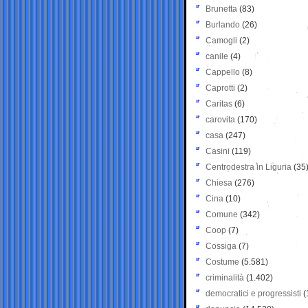
Brunetta
(83)
Burlando
(26)
Camogli
(2)
canile
(4)
Cappello
(8)
Caprotti
(2)
Caritas
(6)
carovita
(170)
casa
(247)
Casini
(119)
Centrodestra in Liguria
(35
Chiesa
(276)
Cina
(10)
Comune
(342)
Coop
(7)
Cossiga
(7)
Costume
(5.581)
criminalità
(1.402)
democratici e progressisti
(