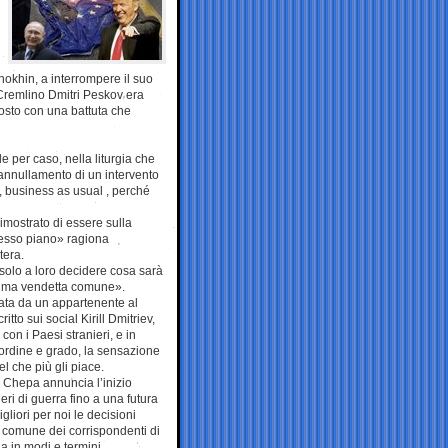
hokhin, a interrompere il suo
Cremlino Dmitri Peskov era
posto con una battuta che
e per caso, nella liturgia che
annullamento di un intervento
ti, business as usual , perché
mostrato di essere sulla
tesso piano» ragiona
tera.
e solo a loro decidere cosa sarà
prima vendetta comune».
nata da un appartenente al
to sui social Kirill Dmitriev,
n i Paesi stranieri, e in
 ordine e grado, la sensazione
l che più gli piace.
i Chepa annuncia l’inizio
eri di guerra fino a una futura
gliori per noi le decisioni
 comune dei corrispondenti di
a in modi e termini