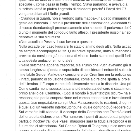
speciale», come passa in fretta il tempo. Stava parlando, e aveva già
suscitato ilarità in platea fingendo di chiedersi perché i Paesi del G7
vengano chiamati i Sette grandi.
«Ovunque si guardi, non si vedono sulla mappa», ha detto mimando il
gesto del binocolo. È stato il presidente dell’associazione, Aleksandr S
discorso ricordandogli premurosamente che secondo il portavoce del 
giunto il momento del colloquio tanto atteso. Il presidente russo ha ris
denotava la sua sicurezza.
«Non ascoltate Peskov. Il suo lavoro è questo».
Nulla accade per caso Figurarsi lo stato d’animo degli altri. Nulla accad
da sempre accompagna Putin. Quel breve siparietto, unito al mancato 
previsto da mesi, era già una sorta di viatico: tanto siamo noi quelli for
tutta questa agitazione mondiale?
«Nelle settimane appena trascorse, sia Trump che Putin avevano già di
stessa lunghezza d’onda e soprattutto di considerarsi entrambi sullo s
l’ineffabile Sergei Markov, ex consigliere del Cremlino per la politica es
«Infatti, parlano di soluzione bilaterale, come a dire che spetta a loro 
dell’Ucraina. L’Europa viene definitivamente messa in disparte. Una 
Come capita molto spesso, la parte più moderata del coro è stata into
primo anello del Cremlino. «Oggi il mondo è diventato più sicuro» ha scrit
responsabile per la cooperazione nel campo economico e investimenti co
questa fase negoziatore con gli Usa. Ma scorrendo le reazioni, di ogni
è quella di un verdetto interlocutorio, nel quale ognuno può leggere que
Sul versante istituzionale, il vicecapo della Commissione Esteri Alekse
dell’era della distensione: «Più numerosi i punti di accordo, dai prigioni
partita di hockey tra i due Paesi, maggiore sarà la fiducia reciproca e mi
future che ci attendono». Sul Canale Rybar di Telegram, unico account
guerra, categoria diventata avamposto dell’ultranazionalismo, si ragion