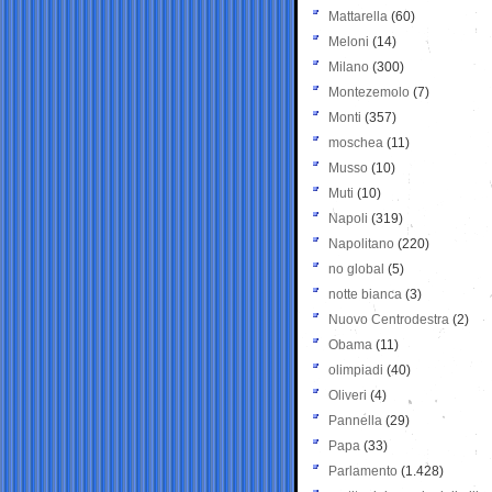
Mattarella
(60)
Meloni
(14)
Milano
(300)
Montezemolo
(7)
Monti
(357)
moschea
(11)
Musso
(10)
Muti
(10)
Napoli
(319)
Napolitano
(220)
no global
(5)
notte bianca
(3)
Nuovo Centrodestra
(2)
Obama
(11)
olimpiadi
(40)
Oliveri
(4)
Pannella
(29)
Papa
(33)
Parlamento
(1.428)