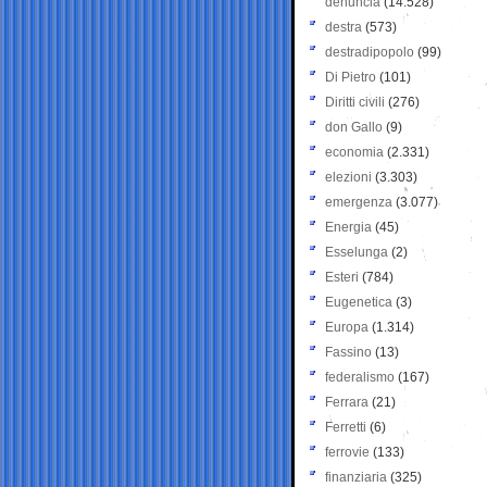
denuncia
(14.528)
destra
(573)
destradipopolo
(99)
Di Pietro
(101)
Diritti civili
(276)
don Gallo
(9)
economia
(2.331)
elezioni
(3.303)
emergenza
(3.077)
Energia
(45)
Esselunga
(2)
Esteri
(784)
Eugenetica
(3)
Europa
(1.314)
Fassino
(13)
federalismo
(167)
Ferrara
(21)
Ferretti
(6)
ferrovie
(133)
finanziaria
(325)