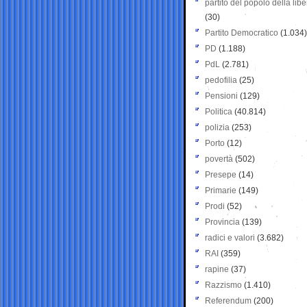
partito del popolo della libe
(30)
Partito Democratico
(1.034)
PD
(1.188)
PdL
(2.781)
pedofilia
(25)
Pensioni
(129)
Politica
(40.814)
polizia
(253)
Porto
(12)
povertà
(502)
Presepe
(14)
Primarie
(149)
Prodi
(52)
Provincia
(139)
radici e valori
(3.682)
RAI
(359)
rapine
(37)
Razzismo
(1.410)
Referendum
(200)