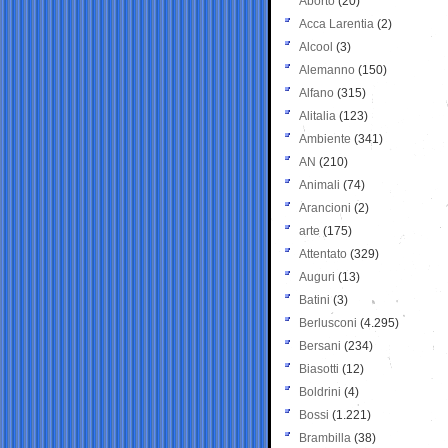
Aborto
(20)
Acca Larentia
(2)
Alcool
(3)
Alemanno
(150)
Alfano
(315)
Alitalia
(123)
Ambiente
(341)
AN
(210)
Animali
(74)
Arancioni
(2)
arte
(175)
Attentato
(329)
Auguri
(13)
Batini
(3)
Berlusconi
(4.295)
Bersani
(234)
Biasotti
(12)
Boldrini
(4)
Bossi
(1.221)
Brambilla
(38)