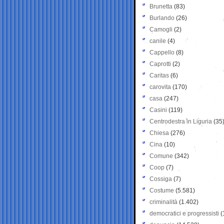
Brunetta
(83)
Burlando
(26)
Camogli
(2)
canile
(4)
Cappello
(8)
Caprotti
(2)
Caritas
(6)
carovita
(170)
casa
(247)
Casini
(119)
Centrodestra in Liguria
(35
Chiesa
(276)
Cina
(10)
Comune
(342)
Coop
(7)
Cossiga
(7)
Costume
(5.581)
criminalità
(1.402)
democratici e progressisti
(