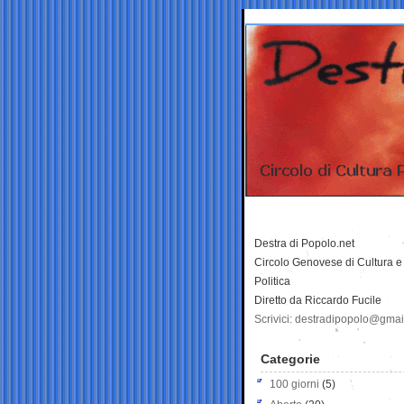
Destra di Popolo.net
Circolo Genovese di Cultura e
Politica
Diretto da Riccardo Fucile
Scrivici: destradipopolo@gma
Categorie
100 giorni
(5)