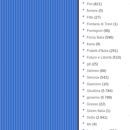
Fini
(821)
fioriere
(5)
Fitto
(27)
Fontana di Trevi
(1)
Formigoni
(90)
Forza Italia
(596)
frana
(9)
Fratelli d'Italia
(291)
Futuro e Libertà
(510)
g8
(25)
Gelmini
(68)
Genova
(542)
Giannino
(10)
Giustizia
(5.784)
governo
(5.799)
Grasso
(22)
Green Italia
(1)
Grillo
(2.941)
Idv
(4)