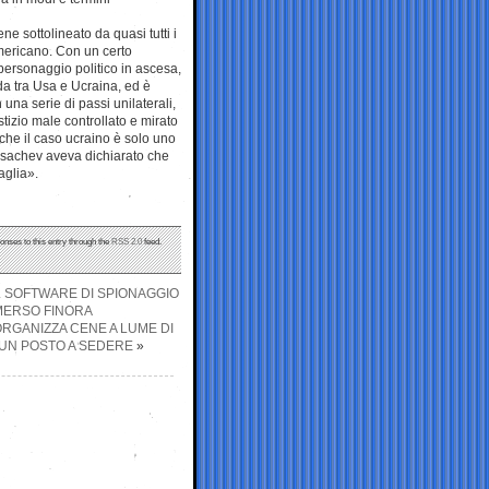
ene sottolineato da quasi tutti i
mericano. Con un certo
personaggio politico in ascesa,
da tra Usa e Ucraina, ed è
una serie di passi unilaterali,
stizio male controllato e mirato
che il caso ucraino è solo uno
Kosachev aveva dichiarato che
aglia».
onses to this entry through the
RSS 2.0
feed.
 IL SOFTWARE DI SPIONAGGIO
EMERSO FINORA
RGANIZZA CENE A LUME DI
 UN POSTO A SEDERE
»