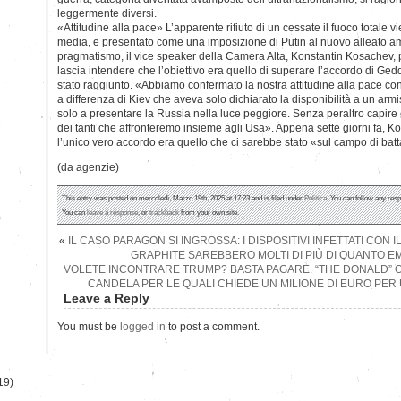
leggermente diversi.
«Attitudine alla pace» L’apparente rifiuto di un cessate il fuoco totale vi
media, e presentato come una imposizione di Putin al nuovo alleato a
pragmatismo, il vice speaker della Camera Alta, Konstantin Kosachev, 
lascia intendere che l’obiettivo era quello di superare l’accordo di Ged
stato raggiunto. «Abbiamo confermato la nostra attitudine alla pace con 
a differenza di Kiev che aveva solo dichiarato la disponibilità a un armi
solo a presentare la Russia nella luce peggiore. Senza peraltro capire 
dei tanti che affronteremo insieme agli Usa». Appena sette giorni fa, 
l’unico vero accordo era quello che ci sarebbe stato «sul campo di batt
(da agenzie)
This entry was posted on mercoledì, Marzo 19th, 2025 at 17:23 and is filed under
Politica
. You can follow any resp
You can
leave a response
, or
trackback
from your own site.
)
«
IL CASO PARAGON SI INGROSSA: I DISPOSITIVI INFETTATI CON
GRAPHITE SAREBBERO MOLTI DI PIÙ DI QUANTO 
VOLETE INCONTRARE TRUMP? BASTA PAGARE. “THE DONALD” O
CANDELA PER LE QUALI CHIEDE UN MILIONE DI EURO PER
Leave a Reply
You must be
logged in
to post a comment.
19)