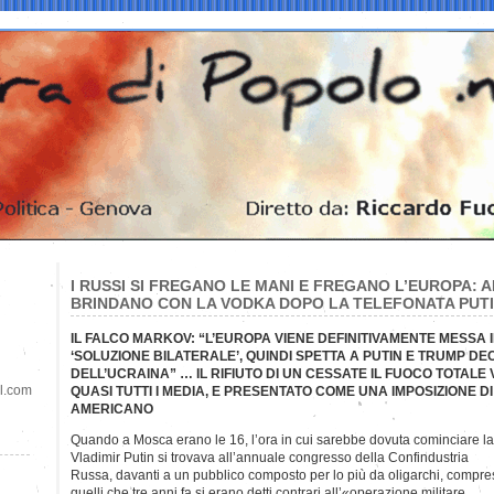
I RUSSI SI FREGANO LE MANI E FREGANO L’EUROPA: 
BRINDANO CON LA VODKA DOPO LA TELEFONATA PUT
IL FALCO MARKOV: “L’EUROPA VIENE DEFINITIVAMENTE MESSA IN
‘SOLUZIONE BILATERALE’, QUINDI SPETTA A PUTIN E TRUMP D
DELL’UCRAINA” … IL RIFIUTO DI UN CESSATE IL FUOCO TOTALE
il.com
QUASI TUTTI I MEDIA, E PRESENTATO COME UNA IMPOSIZIONE D
AMERICANO
Quando a Mosca erano le 16, l’ora in cui sarebbe dovuta cominciare la
Vladimir Putin si trovava all’annuale congresso della Confindustria
Russa, davanti a un pubblico composto per lo più da oligarchi, compre
quelli che tre anni fa si erano detti contrari all’«operazione militare