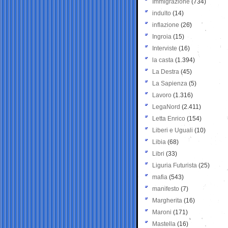
Immigrazione
(734)
indulto
(14)
inflazione
(26)
Ingroia
(15)
Interviste
(16)
la casta
(1.394)
La Destra
(45)
La Sapienza
(5)
Lavoro
(1.316)
LegaNord
(2.411)
Letta Enrico
(154)
Liberi e Uguali
(10)
Libia
(68)
Libri
(33)
Liguria Futurista
(25)
mafia
(543)
manifesto
(7)
Margherita
(16)
Maroni
(171)
Mastella
(16)