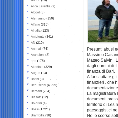
Aborto
(20)
Acca Larentia
(2)
Alcool
(3)
Alemanno
(150)
Alfano
(315)
Alitalia
(123)
Ambiente
(341)
AN
(210)
Presunti abusi ed
Animali
(74)
Massimo Casanova
Arancioni
(2)
Matteo Salvini. 
arte
(175)
dagli uomini del
Attentato
(329)
finanza di Bari.
Auguri
(13)
A far scattare gl
Batini
(3)
finanzieri , che 
Berlusconi
(4.295)
documentazione r
Bersani
(234)
La magistratura h
Biasotti
(12)
documenti presso
Boldrini
(4)
territorio di Lesi
Bossi
(1.221)
paesaggistici ne
Nelle scorse sett
Brambilla
(38)