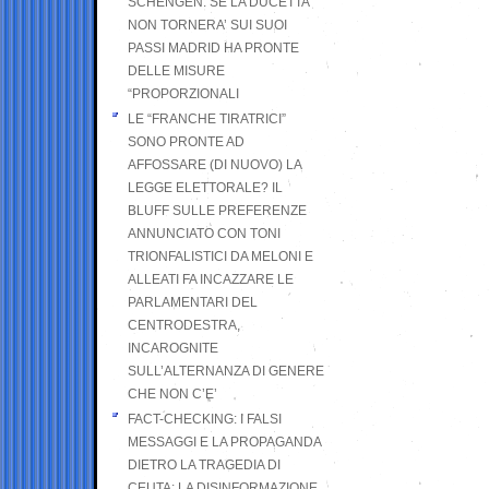
SCHENGEN. SE LA DUCETTA
NON TORNERA’ SUI SUOI
PASSI MADRID HA PRONTE
DELLE MISURE
“PROPORZIONALI
LE “FRANCHE TIRATRICI”
SONO PRONTE AD
AFFOSSARE (DI NUOVO) LA
LEGGE ELETTORALE? IL
BLUFF SULLE PREFERENZE
ANNUNCIATO CON TONI
TRIONFALISTICI DA MELONI E
ALLEATI FA INCAZZARE LE
PARLAMENTARI DEL
CENTRODESTRA,
INCAROGNITE
SULL’ALTERNANZA DI GENERE
CHE NON C’E’
FACT-CHECKING: I FALSI
MESSAGGI E LA PROPAGANDA
DIETRO LA TRAGEDIA DI
CEUTA: LA DISINFORMAZIONE