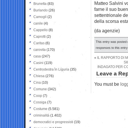
Matteo Salvini v
Brunetta
(83)
farne il suo buen
Burlando
(26)
settentrionale d
Camogli
(2)
della scorsa esta
canile
(4)
Cappello
(8)
(da agenzie)
Caprotti
(2)
This entry was posted o
Caritas
(6)
responses to this entr
carovita
(170)
casa
(247)
«
IL RAPPORTO DI M
SI
Casini
(119)
INDAGATO PER C
Centrodestra in Liguria
(35)
Leave a Rep
Chiesa
(276)
Cina
(10)
You must be
log
Comune
(342)
Coop
(7)
Cossiga
(7)
Costume
(5.581)
criminalità
(1.402)
democratici e progressisti
(19)