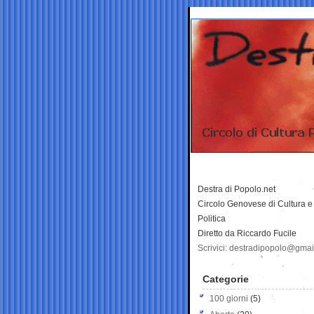
Destra di Popolo.net
Circolo Genovese di Cultura e
Politica
Diretto da Riccardo Fucile
Scrivici: destradipopolo@gma
Categorie
100 giorni
(5)