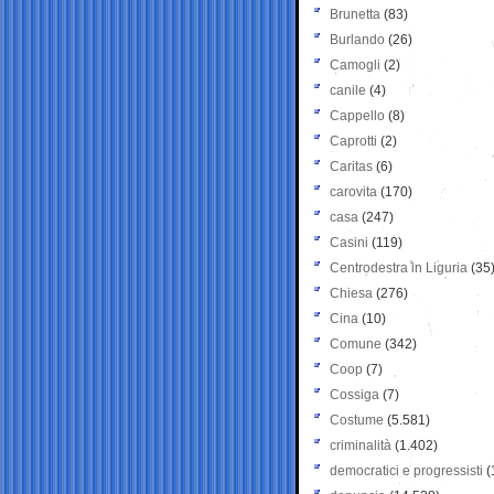
Brunetta
(83)
Burlando
(26)
Camogli
(2)
canile
(4)
Cappello
(8)
Caprotti
(2)
Caritas
(6)
carovita
(170)
casa
(247)
Casini
(119)
Centrodestra in Liguria
(35
Chiesa
(276)
Cina
(10)
Comune
(342)
Coop
(7)
Cossiga
(7)
Costume
(5.581)
criminalità
(1.402)
democratici e progressisti
(