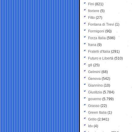
Fini
(821)
fioriere
(5)
Fitto
(27)
Fontana di Trevi
(1)
Formigoni
(90)
Forza Italia
(596)
frana
(9)
Fratelli d'Italia
(291)
Futuro e Libertà
(510)
g8
(25)
Gelmini
(68)
Genova
(542)
Giannino
(10)
Giustizia
(5.784)
governo
(5.799)
Grasso
(22)
Green Italia
(1)
Grillo
(2.941)
Idv
(4)