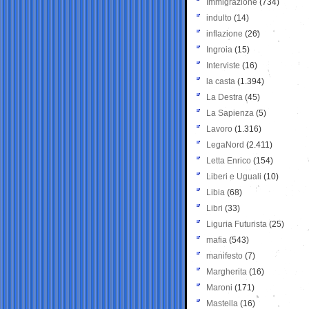
Immigrazione
(734)
indulto
(14)
inflazione
(26)
Ingroia
(15)
Interviste
(16)
la casta
(1.394)
La Destra
(45)
La Sapienza
(5)
Lavoro
(1.316)
LegaNord
(2.411)
Letta Enrico
(154)
Liberi e Uguali
(10)
Libia
(68)
Libri
(33)
Liguria Futurista
(25)
mafia
(543)
manifesto
(7)
Margherita
(16)
Maroni
(171)
Mastella
(16)