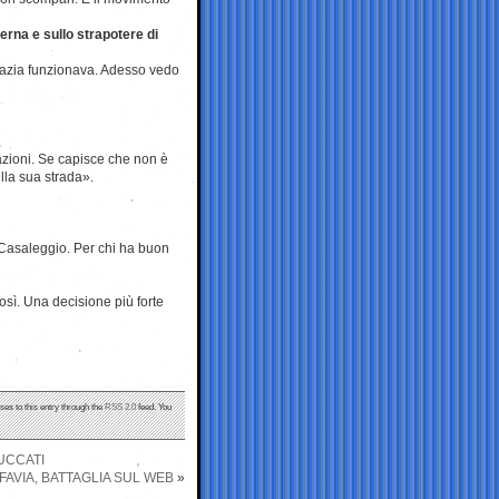
erna e sullo strapotere di
razia funzionava. Adesso vedo
azioni. Se capisce che non è
lla sua strada».
i Casaleggio. Per chi ha buon
sì. Una decisione più forte
ses to this entry through the
RSS 2.0
feed. You
UCCATI
FAVIA, BATTAGLIA SUL WEB
»