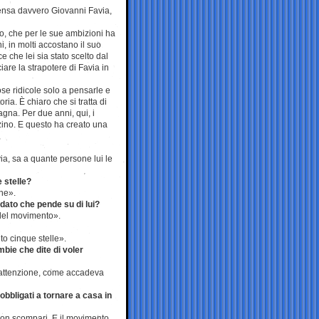
pensa davvero Giovanni Favia,
o, che per le sue ambizioni ha
, in molti accostano il suo
 che lei sia stato scelto dal
ciare la strapotere di Favia in
e ridicole solo a pensarle e
ia. È chiaro che si tratta di
gna. Per due anni, qui, i
azzino. E questo ha creato una
a, sa a quante persone lui le
 stelle?
rne».
ndato che pende su di lui?
 del movimento».
to cinque stelle».
bie che dite di voler
 l’attenzione, come accadeva
 obbligati a tornare a casa in
 non scompari. E il movimento