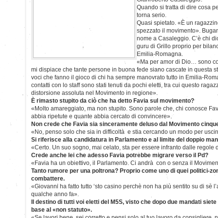
Quando si tratta di dire cosa 
torna serio.
Quasi spietato. «È un ragazzin
spezzato il movimento». Bugani
nome a Casaleggio. C’è chi dice
guru di Grillo proprio per bilan
Emilia-Romagna.
«Ma per amor di Dio… sono cos
mi dispiace che tante persone in buona fede siano cascate in questa stor
voci che fanno il gioco di chi ha sempre manovrato tutto in Emilia-Roma
contatti con lo staff sono stati tenuti da pochi eletti, tra cui questo rag
distorsione assoluta nel Movimento in regione».
È rimasto stupito da ciò che ha detto Favia sul movimento?
«Molto amareggiato, ma non stupito. Sono parole che, chi conosce Favi
abbia ripetute e quante abbia cercato di convincere».
Non crede che Favia sia sinceramente deluso dal Movimento cinque
«No, penso solo che sia in difficoltà e stia cercando un modo per usci
Si riferisce alla candidatura in Parlamento e al limite del doppio ma
«Certo. Un suo sogno, mai celato, sta per essere infranto dalle regole
Crede anche lei che adesso Favia potrebbe migrare verso il Pd?
«Favia ha un obiettivo, il Parlamento. Ci andrà con o senza il Movimen
Tanto rumore per una poltrona? Proprio come uno di quei politici-zom
combattere.
«Giovanni ha fatto tutto ‘sto casino perchè non ha più sentito su di sè
qualche anno fa».
Il destino di tutti voi eletti del M5S, visto che dopo due mandati siete
base al «non statuto».
«Se lavori bene, sei corretto e pensi solo al tuo lavoro da consigliere,