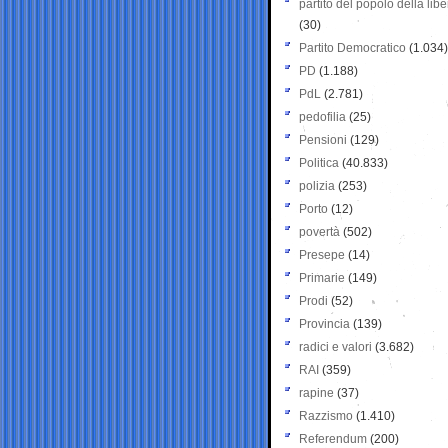
partito del popolo della libe
(30)
Partito Democratico
(1.034)
PD
(1.188)
PdL
(2.781)
pedofilia
(25)
Pensioni
(129)
Politica
(40.833)
polizia
(253)
Porto
(12)
povertà
(502)
Presepe
(14)
Primarie
(149)
Prodi
(52)
Provincia
(139)
radici e valori
(3.682)
RAI
(359)
rapine
(37)
Razzismo
(1.410)
Referendum
(200)