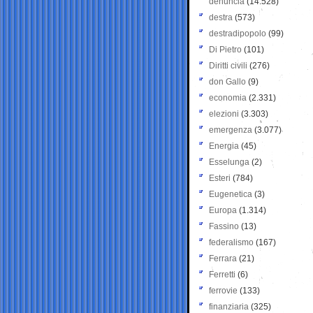
denuncia
(14.528)
destra
(573)
destradipopolo
(99)
Di Pietro
(101)
Diritti civili
(276)
don Gallo
(9)
economia
(2.331)
elezioni
(3.303)
emergenza
(3.077)
Energia
(45)
Esselunga
(2)
Esteri
(784)
Eugenetica
(3)
Europa
(1.314)
Fassino
(13)
federalismo
(167)
Ferrara
(21)
Ferretti
(6)
ferrovie
(133)
finanziaria
(325)