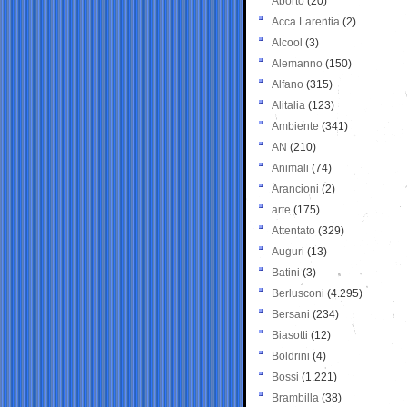
Aborto
(20)
Acca Larentia
(2)
Alcool
(3)
Alemanno
(150)
Alfano
(315)
Alitalia
(123)
Ambiente
(341)
AN
(210)
Animali
(74)
Arancioni
(2)
arte
(175)
Attentato
(329)
Auguri
(13)
Batini
(3)
Berlusconi
(4.295)
Bersani
(234)
Biasotti
(12)
Boldrini
(4)
Bossi
(1.221)
Brambilla
(38)