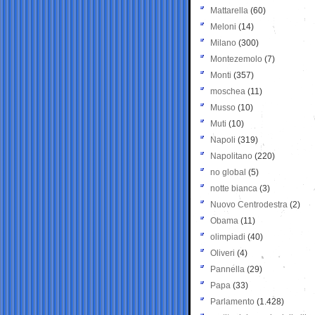
Mattarella
(60)
Meloni
(14)
Milano
(300)
Montezemolo
(7)
Monti
(357)
moschea
(11)
Musso
(10)
Muti
(10)
Napoli
(319)
Napolitano
(220)
no global
(5)
notte bianca
(3)
Nuovo Centrodestra
(2)
Obama
(11)
olimpiadi
(40)
Oliveri
(4)
Pannella
(29)
Papa
(33)
Parlamento
(1.428)