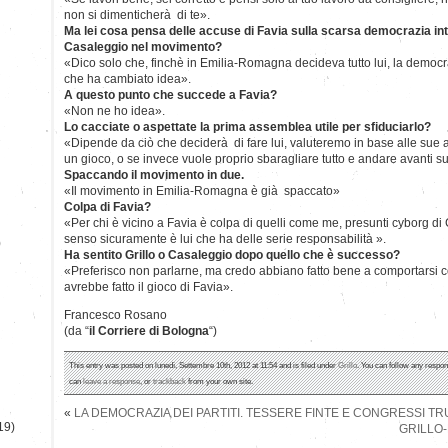
non si dimenticherà di te».
Ma lei cosa pensa delle accuse di Favia sulla scarsa democrazia int
Casaleggio nel movimento?
«Dico solo che, finchè in Emilia-Romagna decideva tutto lui, la democ
che ha cambiato idea».
A questo punto che succede a Favia?
«Non ne ho idea».
Lo cacciate o aspettate la prima assemblea utile per sfiduciarlo?
«Dipende da ciò che deciderà di fare lui, valuteremo in base alle sue 
un gioco, o se invece vuole proprio sbaragliare tutto e andare avanti su
Spaccando il movimento in due.
«Il movimento in Emilia-Romagna è già spaccato»
Colpa di Favia?
«Per chi è vicino a Favia è colpa di quelli come me, presunti cyborg d
senso sicuramente è lui che ha delle serie responsabilità ».
)
Ha sentito Grillo o Casaleggio dopo quello che è successo?
«Preferisco non parlarne, ma credo abbiano fatto bene a comportarsi co
avrebbe fatto il gioco di Favia».
Francesco Rosano
(da “
il Corriere di Bologna
“)
This entry was posted on lunedì, Settembre 10th, 2012 at 11:54 and is filed under
Grillo
. You can follow any respon
can
leave a response
, or
trackback
from your own site.
«
LA DEMOCRAZIA DEI PARTITI. TESSERE FINTE E CONGRESSI TR
19)
GRILLO-