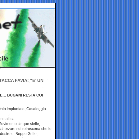
ACCA FAVIA: “E’ UN
LE… BUGANI RESTA COI
hip impiantato, Casaleggio
metallica.
ovimento cinque stelle,
cherzare sui retroscena che lo
 destro di Beppe Grillo,