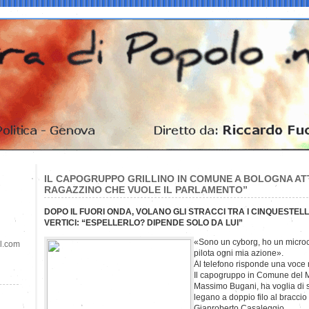
IL CAPOGRUPPO GRILLINO IN COMUNE A BOLOGNA ATT
RAGAZZINO CHE VUOLE IL PARLAMENTO”
DOPO IL FUORI ONDA, VOLANO GLI STRACCI TRA I CINQUESTEL
VERTICI: “ESPELLERLO? DIPENDE SOLO DA LUI”
«Sono un cyborg, ho un microc
il.com
pilota ogni mia azione».
Al telefono risponde una voce 
Il capogruppo in Comune del M
Massimo Bugani, ha voglia di s
legano a doppio filo al braccio
Gianroberto Casaleggio.