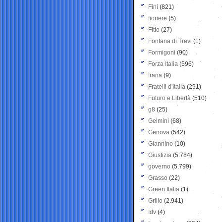
Fini
(821)
fioriere
(5)
Fitto
(27)
Fontana di Trevi
(1)
Formigoni
(90)
Forza Italia
(596)
frana
(9)
Fratelli d'Italia
(291)
Futuro e Libertà
(510)
g8
(25)
Gelmini
(68)
Genova
(542)
Giannino
(10)
Giustizia
(5.784)
governo
(5.799)
Grasso
(22)
Green Italia
(1)
Grillo
(2.941)
Idv
(4)