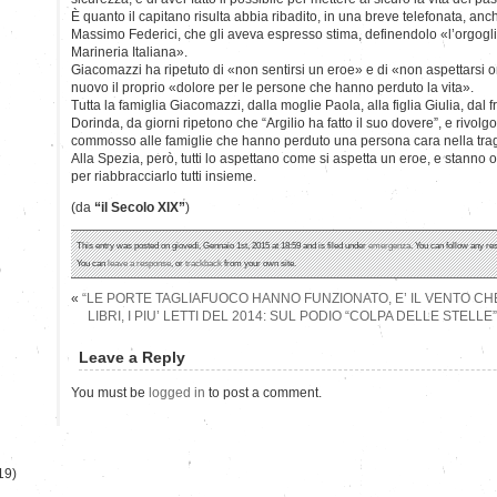
È quanto il capitano risulta abbia ribadito, in una breve telefonata, anch
Massimo Federici, che gli aveva espresso stima, definendolo «l’orgoglio d
Marineria Italiana».
Giacomazzi ha ripetuto di «non sentirsi un eroe» e di «non aspettarsi 
nuovo il proprio «dolore per le persone che hanno perduto la vita».
Tutta la famiglia Giacomazzi, dalla moglie Paola, alla figlia Giulia, dal f
Dorinda, da giorni ripetono che “Argilio ha fatto il suo dovere”, e rivolg
commosso alle famiglie che hanno perduto una persona cara nella tra
Alla Spezia, però, tutti lo aspettano come si aspetta un eroe, e stanno
per riabbracciarlo tutti insieme.
(da
“il Secolo XIX”
)
This entry was posted on giovedì, Gennaio 1st, 2015 at 18:59 and is filed under
emergenza
. You can follow any re
You can
leave a response
, or
trackback
from your own site.
)
«
“LE PORTE TAGLIAFUOCO HANNO FUNZIONATO, E’ IL VENTO CHE
LIBRI, I PIU’ LETTI DEL 2014: SUL PODIO “COLPA DELLE STELLE
Leave a Reply
You must be
logged in
to post a comment.
19)