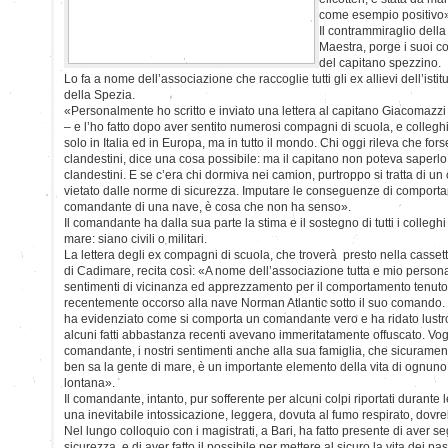
come esempio positivo
Il contrammiraglio dell
Maestra, porge i suoi 
del capitano spezzino.
Lo fa a nome dell’associazione che raccoglie tutti gli ex allievi dell’ist
della Spezia.
«Personalmente ho scritto e inviato una lettera al capitano Giacomazzi 
– e l’ho fatto dopo aver sentito numerosi compagni di scuola, e collegh
solo in Italia ed in Europa, ma in tutto il mondo. Chi oggi rileva che for
clandestini, dice una cosa possibile: ma il capitano non poteva saperlo, 
clandestini. E se c’era chi dormiva nei camion, purtroppo si tratta di 
vietato dalle norme di sicurezza. Imputare le conseguenze di comporta
comandante di una nave, è cosa che non ha senso».
Il comandante ha dalla sua parte la stima e il sostegno di tutti i colleg
mare: siano civili o militari.
La lettera degli ex compagni di scuola, che troverà presto nella casset
di Cadimare, recita così: «A nome dell’associazione tutta e mio personal
sentimenti di vicinanza ed apprezzamento per il comportamento tenuto
recentemente occorso alla nave Norman Atlantic sotto il suo comando. 
ha evidenziato come si comporta un comandante vero e ha ridato lustro 
alcuni fatti abbastanza recenti avevano immeritatamente offuscato. Vog
comandante, i nostri sentimenti anche alla sua famiglia, che sicurament
ben sa la gente di mare, è un importante elemento della vita di ognuno
lontana».
Il comandante, intanto, pur sofferente per alcuni colpi riportati durante 
una inevitabile intossicazione, leggera, dovuta al fumo respirato, dovre
Nel lungo colloquio con i magistrati, a Bari, ha fatto presente di aver s
sicurezza, e di aver fatto il possibile per mettere al sicuro la vita dei p