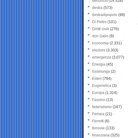
denuncia
(14.528)
destra
(573)
destradipopolo
(99)
Di Pietro
(101)
Diritti civili
(276)
don Gallo
(9)
economia
(2.331)
elezioni
(3.303)
emergenza
(3.077)
Energia
(45)
Esselunga
(2)
Esteri
(784)
Eugenetica
(3)
Europa
(1.314)
Fassino
(13)
federalismo
(167)
Ferrara
(21)
Ferretti
(6)
ferrovie
(133)
finanziaria
(325)