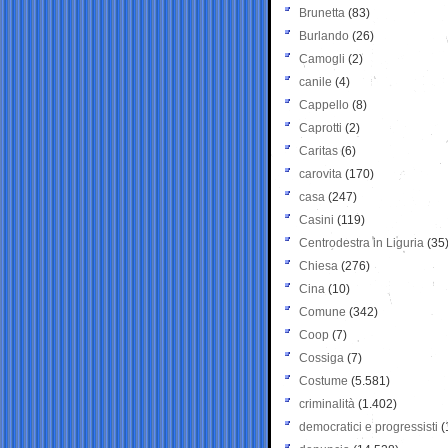
Brunetta
(83)
Burlando
(26)
Camogli
(2)
canile
(4)
Cappello
(8)
Caprotti
(2)
Caritas
(6)
carovita
(170)
casa
(247)
Casini
(119)
Centrodestra in Liguria
(35
Chiesa
(276)
Cina
(10)
Comune
(342)
Coop
(7)
Cossiga
(7)
Costume
(5.581)
criminalità
(1.402)
democratici e progressisti
(