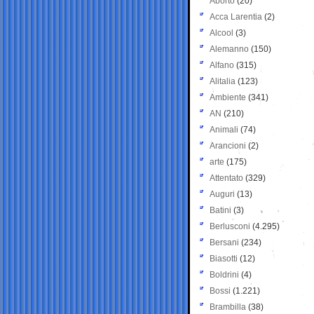
Aborto
(20)
Acca Larentia
(2)
Alcool
(3)
Alemanno
(150)
Alfano
(315)
Alitalia
(123)
Ambiente
(341)
AN
(210)
Animali
(74)
Arancioni
(2)
arte
(175)
Attentato
(329)
Auguri
(13)
Batini
(3)
Berlusconi
(4.295)
Bersani
(234)
Biasotti
(12)
Boldrini
(4)
Bossi
(1.221)
Brambilla
(38)