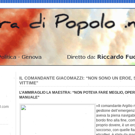
IL COMANDANTE GIACOMAZZI: “NON SONO UN EROE, 
VITTIME”
L’AMMIRAGLIO LA MAESTRA: “NON POTEVA FARE MEGLIO, OPE
MANUALE”
«Il comandante Argilio n
il.com
gestione dell’emergenza
aveva la piena navigabil
bordo fino alla fine, com
proprio dovere, è un ero
soccorso, con quelle fi
elicotteri, è stata da m