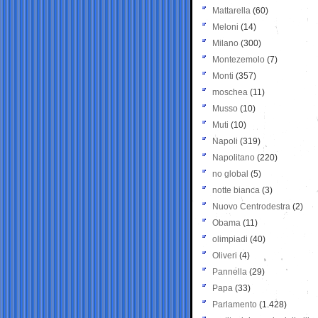
Mattarella
(60)
Meloni
(14)
Milano
(300)
Montezemolo
(7)
Monti
(357)
moschea
(11)
Musso
(10)
Muti
(10)
Napoli
(319)
Napolitano
(220)
no global
(5)
notte bianca
(3)
Nuovo Centrodestra
(2)
Obama
(11)
olimpiadi
(40)
Oliveri
(4)
Pannella
(29)
Papa
(33)
Parlamento
(1.428)