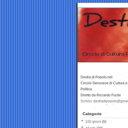
Destra di Popolo.net
Circolo Genovese di Cultura e
Politica
Diretto da Riccardo Fucile
Scrivici: destradipopolo@gma
Categorie
100 giorni
(5)