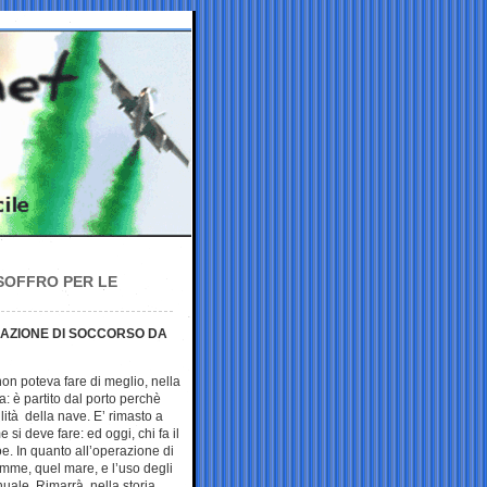
SOFFRO PER LE
RAZIONE DI SOCCORSO DA
on poteva fare di meglio, nella
: è partito dal porto perchè
ità della nave. E’ rimasto a
e si deve fare: ed oggi, chi fa il
e. In quanto all’operazione di
amme, quel mare, e l’uso degli
anuale. Rimarrà nella storia,