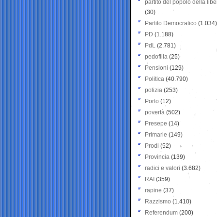
partito del popolo della libe
(30)
Partito Democratico
(1.034)
PD
(1.188)
PdL
(2.781)
pedofilia
(25)
Pensioni
(129)
Politica
(40.790)
polizia
(253)
Porto
(12)
povertà
(502)
Presepe
(14)
Primarie
(149)
Prodi
(52)
Provincia
(139)
radici e valori
(3.682)
RAI
(359)
rapine
(37)
Razzismo
(1.410)
Referendum
(200)