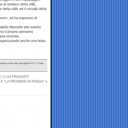
e al sindaco della città ,
ella città ed il riscatto della
onori», ed ha espresso di
ratello Marcello alla sorella
ono il proprio pensiero
gica vicenda.
 organizzando anche una festa,
sponses to this entry through the
RSS 2.0
feed.
 CI HA FREGATO”
” E “LA PIRAMIDE DI FANGO”
»