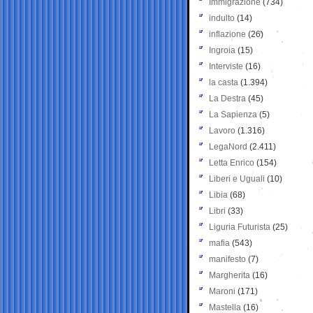
Immigrazione
(734)
indulto
(14)
inflazione
(26)
Ingroia
(15)
Interviste
(16)
la casta
(1.394)
La Destra
(45)
La Sapienza
(5)
Lavoro
(1.316)
LegaNord
(2.411)
Letta Enrico
(154)
Liberi e Uguali
(10)
Libia
(68)
Libri
(33)
Liguria Futurista
(25)
mafia
(543)
manifesto
(7)
Margherita
(16)
Maroni
(171)
Mastella
(16)