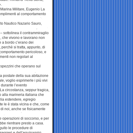
».
a Marina Militare, Eugenio La
complimenti al comportamento
ituto Nautico Nazario Sauro,
– sottolinea il contrammiraglio
i, che vivono e lavorano non
se a bordo c’erano dei
perchè si tratta, appunto, di
un comportamento pericoloso, e
menti non regolari al
hi spezzini che operano sul
ta postale della sua abitazione
e, voglio esprimerle i più vivi
 durante l’evento
La circostanza, seppur tragica,
alla marineria italiana che
lia estendere, egregio
e le è stata vicina e che, come
 di noi, anche se fisicamente
le operazioni di soccorso, e per
bbe rientrare presto a casa.
eguito le procedure di
asseggeri e dell’equipaggio.