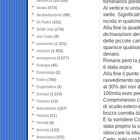
denuncia
(14.528)
torneranno prest
Al vertice si uni
destra
(573)
stelle. Significa
destradipopolo
(99)
incida in qualch
Di Pietro
(101)
Alla fine la quadr
Diritti civili
(276)
dichiarazioni dei
don Gallo
(9)
delle piccole car
economia
(2.331)
sparisce qualsias
elezioni
(3.303)
denaro.
emergenza
(3.077)
Rimane però la po
Energia
(45)
è stata aspra.
Esselunga
(2)
Alla fine il pun
ravvedimento ope
Esteri
(784)
al 30% del non d
Eugenetica
(3)
100mila euro per 
Europa
(1.314)
Compromesso che 
Fassino
(13)
di scudo estero e
federalismo
(167)
bozza corrotta d
Ferrara
(21)
E fa sorridere C
Ferretti
(6)
stata proprio la 
ferrovie
(133)
sbloccare la situ
finanziaria
(325)
Certo, solo una 