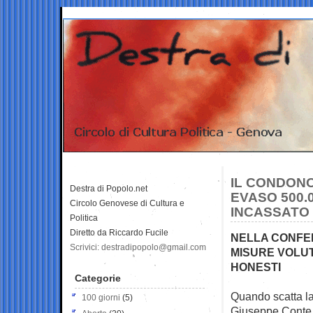
IL CONDONO
Destra di Popolo.net
EVASO 500.
Circolo Genovese di Cultura e
INCASSATO 
Politica
Diretto da Riccardo Fucile
NELLA CONFE
Scrivici: destradipopolo@gmail.com
MISURE VOLUT
HONESTI
Categorie
Quando scatta la
100 giorni
(5)
Giuseppe
Conte 