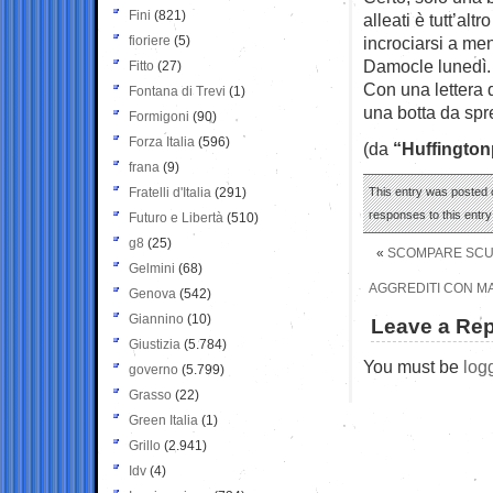
Fini
(821)
alleati è tutt’alt
fioriere
(5)
incrociarsi a me
Damocle lunedì.
Fitto
(27)
Con una lettera 
Fontana di Trevi
(1)
una botta da spr
Formigoni
(90)
Forza Italia
(596)
(da
“Huffington
frana
(9)
Fratelli d'Italia
(291)
This entry was posted o
responses to this entr
Futuro e Libertà
(510)
g8
(25)
«
SCOMPARE SCUDO
Gelmini
(68)
AGGREDITI CON MA
Genova
(542)
Giannino
(10)
Leave a Rep
Giustizia
(5.784)
You must be
log
governo
(5.799)
Grasso
(22)
Green Italia
(1)
Grillo
(2.941)
Idv
(4)