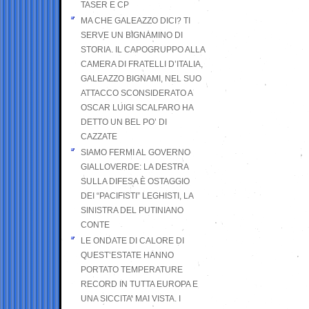
TASER E CP
MA CHE GALEAZZO DICI? TI
SERVE UN BIGNAMINO DI
STORIA. IL CAPOGRUPPO ALLA
CAMERA DI FRATELLI D’ITALIA,
GALEAZZO BIGNAMI, NEL SUO
ATTACCO SCONSIDERATO A
OSCAR LUIGI SCALFARO HA
DETTO UN BEL PO’ DI
CAZZATE
SIAMO FERMI AL GOVERNO
GIALLOVERDE: LA DESTRA
SULLA DIFESA È OSTAGGIO
DEI “PACIFISTI” LEGHISTI, LA
SINISTRA DEL PUTINIANO
CONTE
LE ONDATE DI CALORE DI
QUEST’ESTATE HANNO
PORTATO TEMPERATURE
RECORD IN TUTTA EUROPA E
UNA SICCITA’ MAI VISTA. I