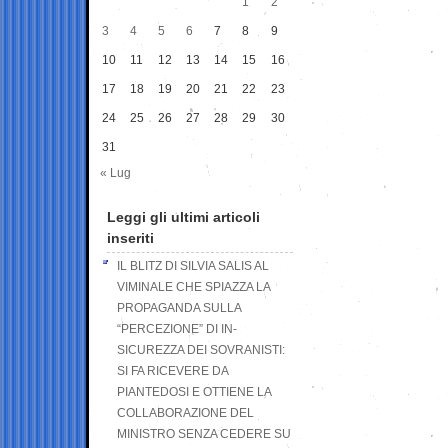
1
2
3
4
5
6
7
8
9
10
11
12
13
14
15
16
17
18
19
20
21
22
23
24
25
26
27
28
29
30
31
« Lug
Leggi gli ultimi articoli
inseriti
IL BLITZ DI SILVIA SALIS AL
VIMINALE CHE SPIAZZA LA
PROPAGANDA SULLA
“PERCEZIONE” DI IN-
SICUREZZA DEI SOVRANISTI:
SI FA RICEVERE DA
PIANTEDOSI E OTTIENE LA
COLLABORAZIONE DEL
MINISTRO SENZA CEDERE SU