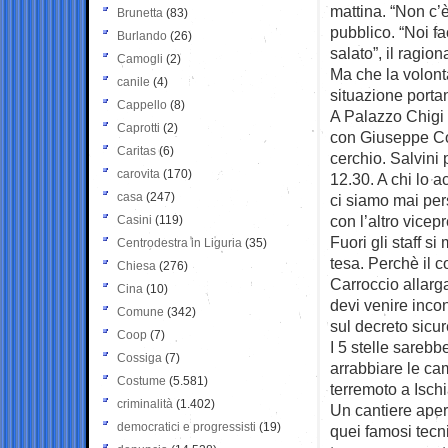
mattina. “Non c’è
Brunetta
(83)
pubblico. “Noi f
Burlando
(26)
salato”, il ragion
Camogli
(2)
Ma che la volont
canile
(4)
situazione portan
Cappello
(8)
A Palazzo Chigi 
Caprotti
(2)
con Giuseppe Con
Caritas
(6)
cerchio. Salvini 
carovita
(170)
12.30. A chi lo a
casa
(247)
ci siamo mai pers
con l’altro vicep
Casini
(119)
Fuori gli staff s
Centrodestra in Liguria
(35)
tesa. Perchè il c
Chiesa
(276)
Carroccio allarga
Cina
(10)
devi venire incon
Comune
(342)
sul decreto sicu
Coop
(7)
I 5 stelle sarebb
Cossiga
(7)
arrabbiare le ca
Costume
(5.581)
terremoto a Isch
criminalità
(1.402)
Un cantiere apert
democratici e progressisti
(19)
quei famosi tecn