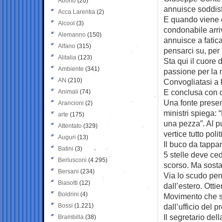
Aborto
(20)
annuisce soddisf
Acca Larentia
(2)
E quando viene c
Alcool
(3)
condonabile arri
Alemanno
(150)
annuisce a fatica
Alfano
(315)
pensarci su, per 
Alitalia
(123)
Sta qui il cuore 
Ambiente
(341)
passione per la
AN
(210)
Convogliatasi a P
E conclusa con q
Animali
(74)
Una fonte presen
Arancioni
(2)
ministri spiega: 
arte
(175)
una pezza”. Al p
Attentato
(329)
vertice tutto poli
Auguri
(13)
Il buco da tappar
Batini
(3)
5 stelle deve ce
Berlusconi
(4.295)
scorso. Ma sosta
Bersani
(234)
Via lo scudo pena
Biasotti
(12)
dall’estero. Ottie
Boldrini
(4)
Movimento che si
Bossi
(1.221)
dall’ufficio del 
Il segretario del
Brambilla
(38)