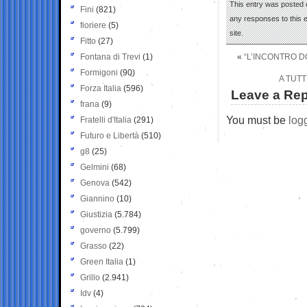
This entry was posted 
Fini
(821)
any responses to this 
fioriere
(5)
site.
Fitto
(27)
Fontana di Trevi
(1)
«
“L’INCONTRO D
Formigoni
(90)
A TUTT
Forza Italia
(596)
Leave a Rep
frana
(9)
You must be
log
Fratelli d'Italia
(291)
Futuro e Libertà
(510)
g8
(25)
Gelmini
(68)
Genova
(542)
Giannino
(10)
Giustizia
(5.784)
governo
(5.799)
Grasso
(22)
Green Italia
(1)
Grillo
(2.941)
Idv
(4)