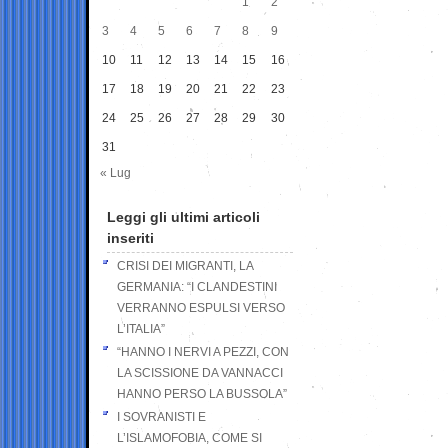
1
2
3
4
5
6
7
8
9
10
11
12
13
14
15
16
17
18
19
20
21
22
23
24
25
26
27
28
29
30
31
« Lug
Leggi gli ultimi articoli
inseriti
CRISI DEI MIGRANTI, LA
GERMANIA: “I CLANDESTINI
VERRANNO ESPULSI VERSO
L’ITALIA”
“HANNO I NERVI A PEZZI, CON
LA SCISSIONE DA VANNACCI
HANNO PERSO LA BUSSOLA”
I SOVRANISTI E
L’ISLAMOFOBIA, COME SI