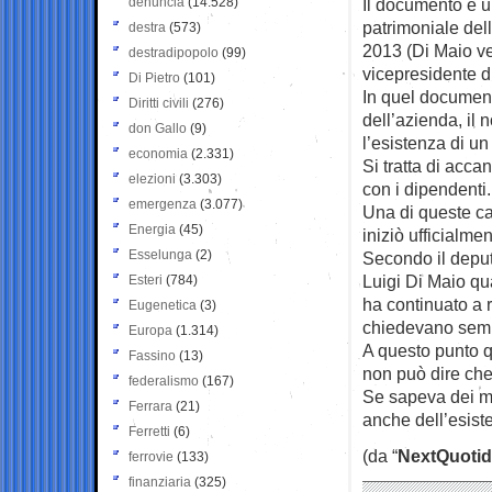
denuncia
(14.528)
Il documento è u
patrimoniale del
destra
(573)
2013 (Di Maio ve
destradipopolo
(99)
vicepresidente d
Di Pietro
(101)
In quel document
Diritti civili
(276)
dell’azienda, il 
don Gallo
(9)
l’esistenza di un
economia
(2.331)
Si tratta di acca
elezioni
(3.303)
con i dipendenti.
emergenza
(3.077)
Una di queste c
Energia
(45)
iniziò ufficialmen
Esselunga
(2)
Secondo il depu
Luigi Di Maio qu
Esteri
(784)
ha continuato a r
Eugenetica
(3)
chiedevano sempl
Europa
(1.314)
A questo punto q
Fassino
(13)
non può dire che
federalismo
(167)
Se sapeva dei m
Ferrara
(21)
anche dell’esist
Ferretti
(6)
(da “
NextQuotid
ferrovie
(133)
finanziaria
(325)