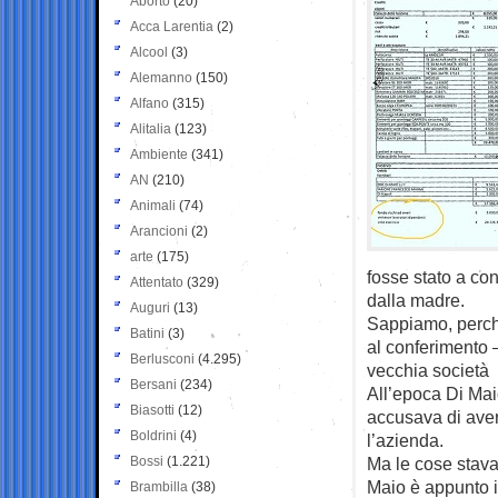
Aborto
(20)
Acca Larentia
(2)
Alcool
(3)
Alemanno
(150)
Alfano
(315)
Alitalia
(123)
Ambiente
(341)
AN
(210)
Animali
(74)
Arancioni
(2)
arte
(175)
fosse stato a co
Attentato
(329)
dalla madre.
Auguri
(13)
Sappiamo, perchè 
Batini
(3)
al conferimento 
Berlusconi
(4.295)
vecchia società d
Bersani
(234)
All’epoca Di Mai
Biasotti
(12)
accusava di aver 
Boldrini
(4)
l’azienda.
Bossi
(1.221)
Ma le cose stavan
Maio è appunto i
Brambilla
(38)