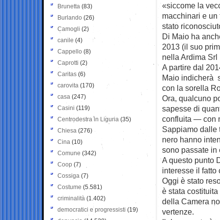
«siccome la vecc
Brunetta
(83)
macchinari e un f
Burlando
(26)
stato riconosciut
Camogli
(2)
Di Maio ha anche
canile
(4)
2013 (il suo pri
Cappello
(8)
nella Ardima Srl
Caprotti
(2)
A partire dal 20
Caritas
(6)
Maio indicherà s
carovita
(170)
con la sorella R
casa
(247)
Ora, qualcuno po
sapesse di quant
Casini
(119)
confluita — con 
Centrodestra in Liguria
(35)
Sappiamo dalle t
Chiesa
(276)
nero hanno inten
Cina
(10)
sono passate in 
Comune
(342)
A questo punto D
Coop
(7)
interesse il fat
Cossiga
(7)
Oggi è stato reso
Costume
(5.581)
è stata costituit
criminalità
(1.402)
della Camera non
democratici e progressisti
(19)
vertenze.