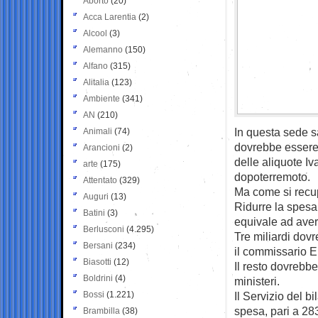
Aborto
(20)
Acca Larentia
(2)
Alcool
(3)
Alemanno
(150)
Alfano
(315)
Alitalia
(123)
Ambiente
(341)
AN
(210)
In questa sede s
Animali
(74)
dovrebbe essere 
Arancioni
(2)
delle aliquote Iv
arte
(175)
dopoterremoto.
Attentato
(329)
Ma come si recu
Auguri
(13)
Ridurre la spesa
Batini
(3)
equivale ad avere
Berlusconi
(4.295)
Tre miliardi dovr
Bersani
(234)
il commissario E
Biasotti
(12)
Il resto dovrebbe
Boldrini
(4)
ministeri.
Bossi
(1.221)
Il Servizio del b
spesa, pari a 283
Brambilla
(38)