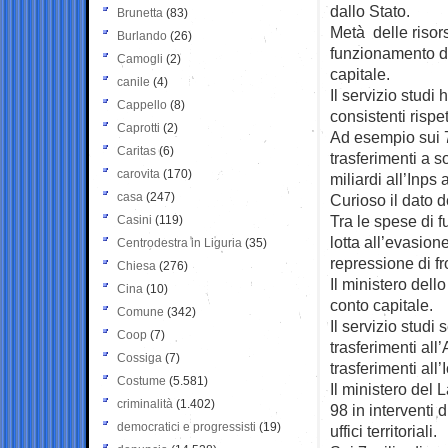
dallo Stato.
Brunetta
(83)
Metà delle risor
Burlando
(26)
funzionamento de
Camogli
(2)
capitale.
canile
(4)
Il servizio studi
Cappello
(8)
consistenti rispet
Caprotti
(2)
Ad esempio sui 7
Caritas
(6)
trasferimenti a s
carovita
(170)
miliardi all’Inps
casa
(247)
Curioso il dato d
Tra le spese di 
Casini
(119)
lotta all’evasione
Centrodestra in Liguria
(35)
repressione di fro
Chiesa
(276)
Il ministero dell
Cina
(10)
conto capitale.
Comune
(342)
Il servizio studi
Coop
(7)
trasferimenti all
Cossiga
(7)
trasferimenti all
Costume
(5.581)
Il ministero del
criminalità
(1.402)
98 in interventi 
democratici e progressisti
(19)
uffici territoriali.