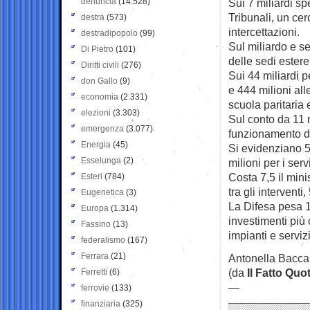
denuncia
(14.528)
Sui 7 miliardi sp
Tribunali, un ce
destra
(573)
intercettazioni.
destradipopolo
(99)
Sul miliardo e se
Di Pietro
(101)
delle sedi estere
Diritti civili
(276)
Sui 44 miliardi p
don Gallo
(9)
e 444 milioni all
economia
(2.331)
scuola paritaria 
elezioni
(3.303)
Sul conto da 11 m
emergenza
(3.077)
funzionamento de
Energia
(45)
Si evidenziano 54
Esselunga
(2)
milioni per i serv
Costa 7,5 il minis
Esteri
(784)
tra gli interventi
Eugenetica
(3)
La Difesa pesa 19
Europa
(1.314)
investimenti più 
Fassino
(13)
impianti e servizi
federalismo
(167)
Ferrara
(21)
Antonella Bacca
(da
Il Fatto Quo
Ferretti
(6)
—
ferrovie
(133)
finanziaria
(325)