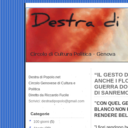
“IL GESTO 
Destra di Popolo.net
ANCHE I FL
Circolo Genovese di Cultura e
GUERRA DOP
Politica
DI SANREM
Diretto da Riccardo Fucile
Scrivici: destradipopolo@gmail.com
”CON QUEL GE
BLANCO NON 
Categorie
RENDERE BEL
100 giorni
(5)
”I fiori rendono 