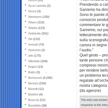
Aborto
(20)
Prendendo a calci
Acca Larentia
(2)
Sanremo ha dimos
Alcool
(3)
Sono le parole d
Alemanno
(150)
consorzio produtt
Alfano
(315)
commentare le ge
Alitalia
(123)
Sanremo, sul palc
Ambiente
(341)
letteralmente dis
AN
(210)
sulla scenografi
canora in segno d
Animali
(74)
l’audio.”
Arancioni
(2)
Quel gesto – pro
arte
(175)
tante persone ch
Attentato
(329)
compreso minimam
Auguri
(13)
per rendere bell
Batini
(3)
un problema tecn
Berlusconi
(4.295)
regalate all’orch
Bersani
(234)
nostra categoria 
Biasotti
(12)
(da agenzie)
Boldrini
(4)
Bossi
(1.221)
This entry was posted o
responses to this entr
Brambilla
(38)