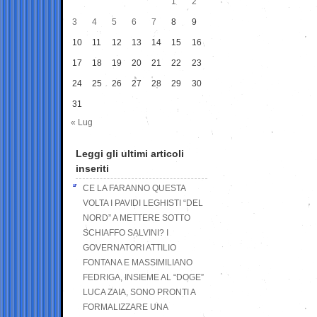
1
2
3
4
5
6
7
8
9
10
11
12
13
14
15
16
17
18
19
20
21
22
23
24
25
26
27
28
29
30
31
« Lug
Leggi gli ultimi articoli
inseriti
CE LA FARANNO QUESTA
VOLTA I PAVIDI LEGHISTI “DEL
NORD” A METTERE SOTTO
SCHIAFFO SALVINI? I
GOVERNATORI ATTILIO
FONTANA E MASSIMILIANO
FEDRIGA, INSIEME AL “DOGE”
LUCA ZAIA, SONO PRONTI A
FORMALIZZARE UNA