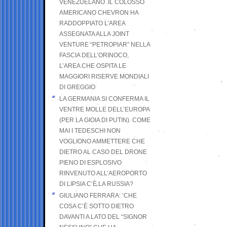
VENEZUELANO .IL COLOSSO
AMERICANO CHEVRON HA
RADDOPPIATO L’AREA
ASSEGNATA ALLA JOINT
VENTURE “PETROPIAR” NELLA
FASCIA DELL’ORINOCO,
L’AREA CHE OSPITA LE
MAGGIORI RISERVE MONDIALI
DI GREGGIO
LA GERMANIA SI CONFERMA IL
VENTRE MOLLE DELL’EUROPA
(PER LA GIOIA DI PUTIN). COME
MAI I TEDESCHI NON
VOGLIONO AMMETTERE CHE
DIETRO AL CASO DEL DRONE
PIENO DI ESPLOSIVO
RINVENUTO ALL’AEROPORTO
DI LIPSIA C’È LA RUSSIA?
GIULIANO FERRARA: ’CHE
COSA C’È SOTTO DIETRO
DAVANTI A LATO DEL “SIGNOR