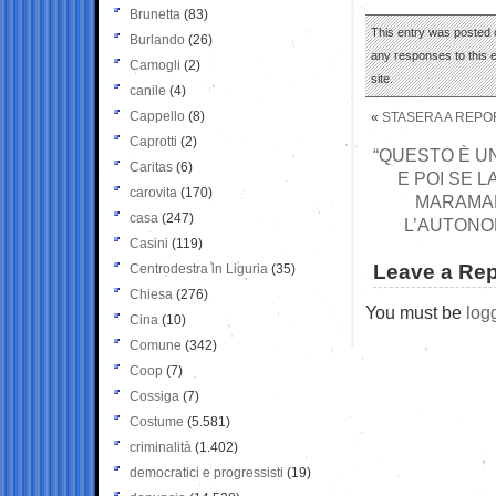
Brunetta
(83)
This entry was posted 
Burlando
(26)
any responses to this 
Camogli
(2)
site.
canile
(4)
Cappello
(8)
«
STASERA A REPOR
Caprotti
(2)
“QUESTO È UN
Caritas
(6)
E POI SE L
carovita
(170)
MARAMAL
casa
(247)
L’AUTONO
Casini
(119)
Leave a Rep
Centrodestra in Liguria
(35)
Chiesa
(276)
You must be
log
Cina
(10)
Comune
(342)
Coop
(7)
Cossiga
(7)
Costume
(5.581)
criminalità
(1.402)
democratici e progressisti
(19)