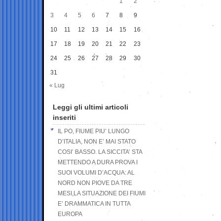
1
2
3
4
5
6
7
8
9
10
11
12
13
14
15
16
17
18
19
20
21
22
23
24
25
26
27
28
29
30
31
« Lug
Leggi gli ultimi articoli
inseriti
IL PO, FIUME PIU’ LUNGO
D’ITALIA, NON E’ MAI STATO
COSI’ BASSO. LA SICCITA’ STA
METTENDO A DURA PROVA I
SUOI VOLUMI D’ACQUA: AL
NORD NON PIOVE DA TRE
MESI,LA SITUAZIONE DEI FIUMI
E’ DRAMMATICA IN TUTTA
EUROPA