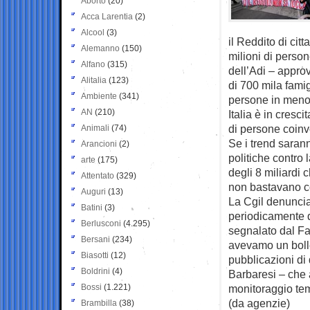
Aborto
(20)
Acca Larentia
(2)
Alcool
(3)
il Reddito di cit
Alemanno
(150)
milioni di perso
Alfano
(315)
dell’Adi – appro
Alitalia
(123)
di 700 mila famig
Ambiente
(341)
persone in meno,
AN
(210)
Italia è in cresc
di persone coinv
Animali
(74)
Se i trend sarann
Arancioni
(2)
politiche contro 
arte
(175)
degli 8 miliardi 
Attentato
(329)
non bastavano co
Auguri
(13)
La Cgil denuncia
Batini
(3)
periodicamente d
Berlusconi
(4.295)
segnalato dal Fa
Bersani
(234)
avevamo un bolle
Biasotti
(12)
pubblicazioni di 
Boldrini
(4)
Barbaresi – che 
Bossi
(1.221)
monitoraggio tem
(da agenzie)
Brambilla
(38)