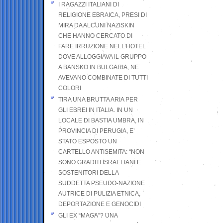
I RAGAZZI ITALIANI DI
RELIGIONE EBRAICA, PRESI DI
MIRA DA ALCUNI NAZISKIN
CHE HANNO CERCATO DI
FARE IRRUZIONE NELL’HOTEL
DOVE ALLOGGIAVA IL GRUPPO
A BANSKO IN BULGARIA, NE
AVEVANO COMBINATE DI TUTTI
COLORI
TIRA UNA BRUTTA ARIA PER
GLI EBREI IN ITALIA. IN UN
LOCALE DI BASTIA UMBRA, IN
PROVINCIA DI PERUGIA, E’
STATO ESPOSTO UN
CARTELLO ANTISEMITA: “NON
SONO GRADITI ISRAELIANI E
SOSTENITORI DELLA
SUDDETTA PSEUDO-NAZIONE
AUTRICE DI PULIZIA ETNICA,
DEPORTAZIONE E GENOCIDI
GLI EX “MAGA”? UNA