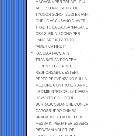
MAGAGNA PER TRUMP. I PIÙ
ACCESI OPPOSITORI DEL
TYCOON SONO I SUOI EX FAN,
CHE LO ACCUSANO DI AVER
TRADITO LA CAUSA “MAGA”. E
ORA SI RIUNISCONO PER
LANCIARE IL PARTITO
“AMERICA FIRST”
FACCIA A FACCIA IN
TRANSATLANTICO TRA
LORENZO GUERINI E IL
RESPONSABILE ESTERI
PEPPE PROVENZANO SULLA
MOZIONE CONTRO IL RIARMO.
L’EX MINISTRO DELLA DIFESA
HA AVUTO COLLOQUI
BURRASCOSI ANCHE CON LA
CAPOGRUPPO CHIARA
BRAGA, A CUI HA FATTO LA
MESSA IN PIEGA PER ESSERSI
PIEGATA AI VOLERI DEI