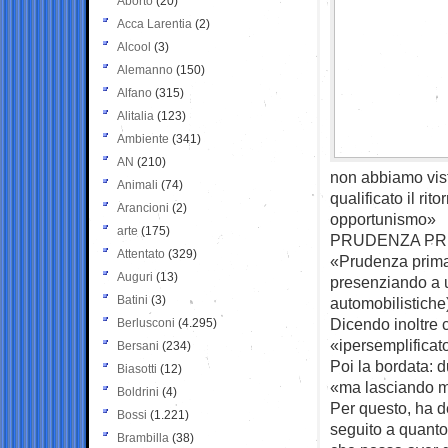
Aborto
(20)
Acca Larentia
(2)
Alcool
(3)
Alemanno
(150)
Alfano
(315)
Alitalia
(123)
Ambiente
(341)
AN
(210)
non abbiamo vist
Animali
(74)
qualificato il ri
Arancioni
(2)
opportunismo»
arte
(175)
PRUDENZA PRI
Attentato
(329)
«Prudenza prima 
Auguri
(13)
presenziando a u
Batini
(3)
automobilistiche
Dicendo inoltre 
Berlusconi
(4.295)
«ipersemplificato
Bersani
(234)
Poi la bordata: d
Biasotti
(12)
«ma lasciando mo
Boldrini
(4)
Per questo, ha d
Bossi
(1.221)
seguito a quanto
Brambilla
(38)