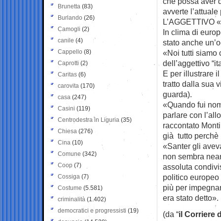
che possa aver da
Brunetta
(83)
avverte l’attuale
Burlando
(26)
L’AGGETTIVO «
Camogli
(2)
In clima di euro
canile
(4)
stato anche un’oc
Cappello
(8)
«Noi tutti siamo
dell’aggettivo “it
Caprotti
(2)
E per illustrare 
Caritas
(6)
tratto dalla sua 
carovita
(170)
guarda).
casa
(247)
«Quando fui nom
Casini
(119)
parlare con l’al
Centrodestra in Liguria
(35)
raccontato Monti
Chiesa
(276)
già tutto perchè 
Cina
(10)
«Santer gli avev
Comune
(342)
non sembra neanc
Coop
(7)
assoluta condivi
politico europeo
Cossiga
(7)
più per impegnar
Costume
(5.581)
era stato detto».
criminalità
(1.402)
democratici e progressisti
(19)
(da “
il Corriere 