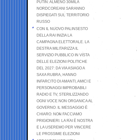
PUTIN: ALMENO 30MILA
NORDCOREANI SARANNO
DISPIEGATI SUL TERRITORIO
RUSSO
CON IL NUOVO PALINSESTO
DELLA RAI INIZIA LA
CAMPAGNA ELETTORALE. LA
DESTRA MILITARIZZA IL
SERVIZIO PUBBLICO IN VISTA
DELLE ELEZIONI POLITICHE
DEL 2027: DA VIA ASIAGO A
SAXA RUBRA, HANNO
INFARCITO DI AMANTI, AMICI E
PERSONAGGI IMPROBABILI
RADIO E TV, STERILIZZANDO
OGNI VOCE NON ORGANICA AL
GOVERNO. IL MESSAGGIO È
CHIARO: NON FACCIAMO
PRIGIONIERI. LA RAI È NOSTRA
E LA USEREMO PER VINCERE
LE PROSSIME ELEZIONI