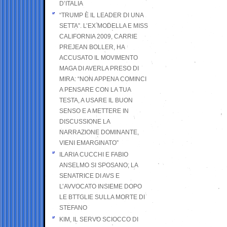
D’ITALIA
“TRUMP È IL LEADER DI UNA
SETTA”. L’EX MODELLA E MISS
CALIFORNIA 2009, CARRIE
PREJEAN BOLLER, HA
ACCUSATO IL MOVIMENTO
MAGA DI AVERLA PRESO DI
MIRA: “NON APPENA COMINCI
A PENSARE CON LA TUA
TESTA, A USARE IL BUON
SENSO E A METTERE IN
DISCUSSIONE LA
NARRAZIONE DOMINANTE,
VIENI EMARGINATO”
ILARIA CUCCHI E FABIO
ANSELMO SI SPOSANO; LA
SENATRICE DI AVS E
L’AVVOCATO INSIEME DOPO
LE BTTGLIE SULLA MORTE DI
STEFANO
KIM, IL SERVO SCIOCCO DI