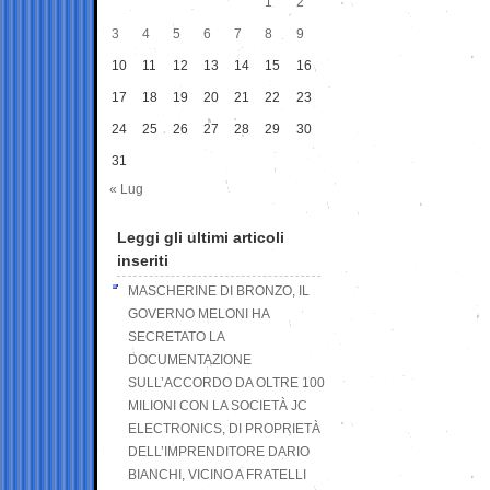
1
2
3
4
5
6
7
8
9
10
11
12
13
14
15
16
17
18
19
20
21
22
23
24
25
26
27
28
29
30
31
« Lug
Leggi gli ultimi articoli
inseriti
MASCHERINE DI BRONZO, IL
GOVERNO MELONI HA
SECRETATO LA
DOCUMENTAZIONE
SULL’ACCORDO DA OLTRE 100
MILIONI CON LA SOCIETÀ JC
ELECTRONICS, DI PROPRIETÀ
DELL’IMPRENDITORE DARIO
BIANCHI, VICINO A FRATELLI