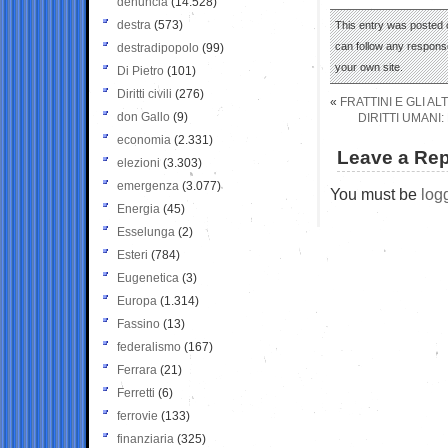
denuncia
(14.528)
destra
(573)
This entry was posted 
can follow any response
destradipopolo
(99)
your own site.
Di Pietro
(101)
Diritti civili
(276)
«
FRATTINI E GLI A
don Gallo
(9)
DIRITTI UMANI:
economia
(2.331)
Leave a Rep
elezioni
(3.303)
emergenza
(3.077)
You must be
log
Energia
(45)
Esselunga
(2)
Esteri
(784)
Eugenetica
(3)
Europa
(1.314)
Fassino
(13)
federalismo
(167)
Ferrara
(21)
Ferretti
(6)
ferrovie
(133)
finanziaria
(325)