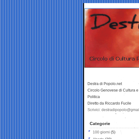
Destra di Popolo.net
Circolo Genovese di Cultura e
Politica
Diretto da Riccardo Fucile
Scrivici: destradipopolo@gma
Categorie
100 giorni
(5)