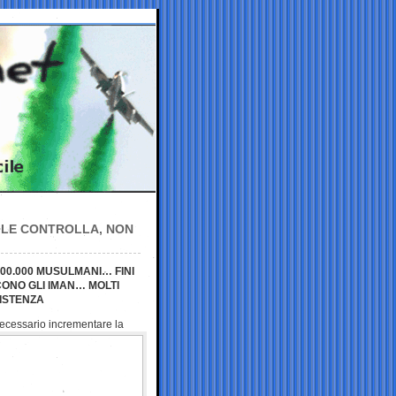
 LE CONTROLLA, NON
.200.000 MUSULMANI… FINI
CONO GLI IMAN… MOLTI
SISTENZA
 necessario
incrementare la