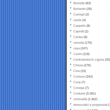
Brunetta
(83)
Burlando
(26)
Camogli
(2)
canile
(4)
Cappello
(8)
Caprotti
(2)
Caritas
(6)
carovita
(170)
casa
(247)
Casini
(119)
Centrodestra in Liguria
(35
Chiesa
(276)
Cina
(10)
Comune
(342)
Coop
(7)
Cossiga
(7)
Costume
(5.581)
criminalità
(1.402)
democratici e progressisti
(