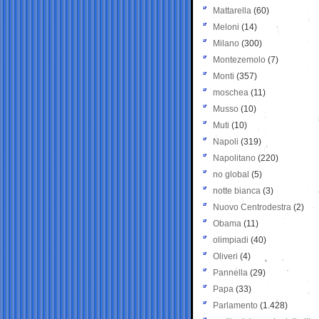
Mattarella
(60)
Meloni
(14)
Milano
(300)
Montezemolo
(7)
Monti
(357)
moschea
(11)
Musso
(10)
Muti
(10)
Napoli
(319)
Napolitano
(220)
no global
(5)
notte bianca
(3)
Nuovo Centrodestra
(2)
Obama
(11)
olimpiadi
(40)
Oliveri
(4)
Pannella
(29)
Papa
(33)
Parlamento
(1.428)