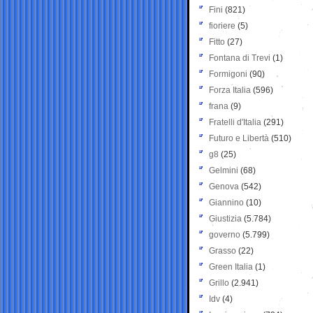
Fini
(821)
fioriere
(5)
Fitto
(27)
Fontana di Trevi
(1)
Formigoni
(90)
Forza Italia
(596)
frana
(9)
Fratelli d'Italia
(291)
Futuro e Libertà
(510)
g8
(25)
Gelmini
(68)
Genova
(542)
Giannino
(10)
Giustizia
(5.784)
governo
(5.799)
Grasso
(22)
Green Italia
(1)
Grillo
(2.941)
Idv
(4)