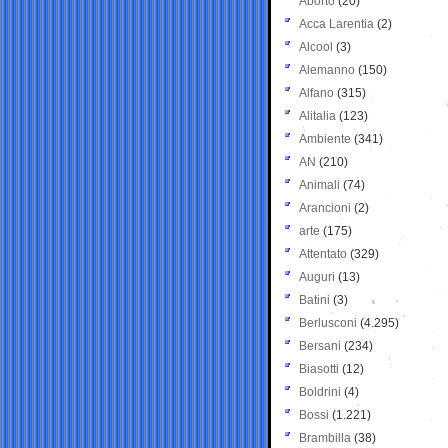
Aborto
(20)
Acca Larentia
(2)
Alcool
(3)
Alemanno
(150)
Alfano
(315)
Alitalia
(123)
Ambiente
(341)
AN
(210)
Animali
(74)
Arancioni
(2)
arte
(175)
Attentato
(329)
Auguri
(13)
Batini
(3)
Berlusconi
(4.295)
Bersani
(234)
Biasotti
(12)
Boldrini
(4)
Bossi
(1.221)
Brambilla
(38)