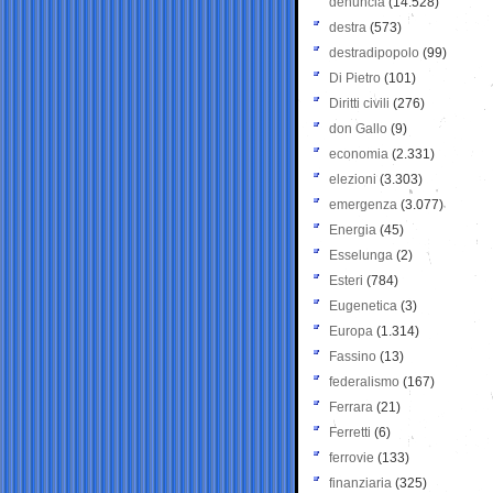
denuncia
(14.528)
destra
(573)
destradipopolo
(99)
Di Pietro
(101)
Diritti civili
(276)
don Gallo
(9)
economia
(2.331)
elezioni
(3.303)
emergenza
(3.077)
Energia
(45)
Esselunga
(2)
Esteri
(784)
Eugenetica
(3)
Europa
(1.314)
Fassino
(13)
federalismo
(167)
Ferrara
(21)
Ferretti
(6)
ferrovie
(133)
finanziaria
(325)