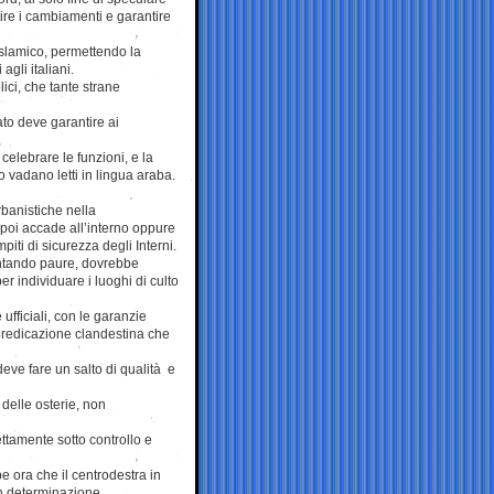
ire i cambiamenti e garantire
islamico, permettendo la
gli italiani.
ici, che tante strane
tato deve garantire ai
elebrare le funzioni, e la
no vadano letti in lingua araba.
banistiche nella
poi accade all’interno oppure
piti di sicurezza degli Interni.
entando paure, dovrebbe
r individuare i luoghi di culto
fficiali, con le garanzie
 predicazione clandestina che
 deve fare un salto di qualità e
delle osterie, non
ttamente sotto controllo e
 ora che il centrodestra in
on determinazione.