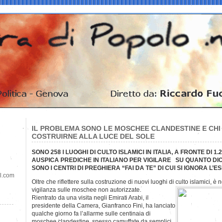
IL PROBLEMA SONO LE MOSCHEE CLANDESTINE E CHI
COSTRUIRNE ALLA LUCE DEL SOLE
SONO 258 I LUOGHI DI CULTO ISLAMICI IN ITALIA, A FRONTE DI 1
AUSPICA PREDICHE IN ITALIANO PER VIGILARE SU QUANTO DI
SONO I CENTRI DI PREGHIERA “FAI DA TE” DI CUI SI IGNORA L’E
il.com
Oltre che riflettere sulla costruzione di nuovi luoghi di culto islamici, è
vigilanza sulle moschee non autorizzate.
Rientrato da una visita negli Emirati Arabi, il
presidente della Camera, Gianfranco Fini, ha lanciato
qualche giorno fa l’allarme sulle centinaia di
moschee clandestine, spesso camuffate da semplici