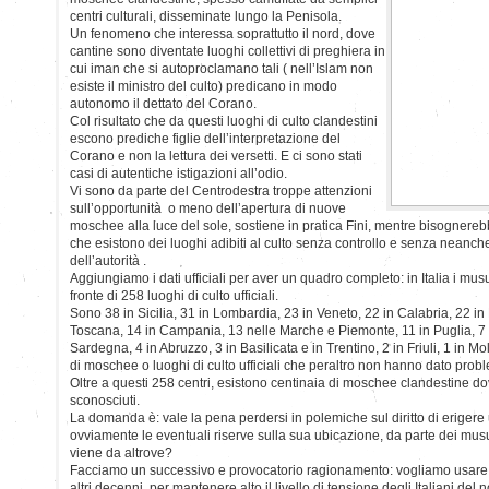
centri culturali, disseminate lungo la Penisola.
Un fenomeno che interessa soprattutto il nord, dove
cantine sono diventate luoghi collettivi di preghiera in
cui iman che si autoproclamano tali ( nell’Islam non
esiste il ministro del culto) predicano in modo
autonomo il dettato del Corano.
Col risultato che da questi luoghi di culto clandestini
escono prediche figlie dell’interpretazione del
Corano e non la lettura dei versetti. E ci sono stati
casi di autentiche istigazioni all’odio.
Vi sono da parte del Centrodestra troppe attenzioni
sull’opportunità o meno dell’apertura di nuove
moschee alla luce del sole, sostiene in pratica Fini, mentre bisognerebb
che esistono dei luoghi adibiti al culto senza controllo e senza nean
dell’autorità .
Aggiungiamo i dati ufficiali per aver un quadro completo: in Italia i mu
fronte di 258 luoghi di culto ufficiali.
Sono 38 in Sicilia, 31 in Lombardia, 23 in Veneto, 22 in Calabria, 22 in 
Toscana, 14 in Campania, 13 nelle Marche e Piemonte, 11 in Puglia, 7 i
Sardegna, 4 in Abruzzo, 3 in Basilicata e in Trentino, 2 in Friuli, 1 in M
di moschee o luoghi di culto ufficiali che peraltro non hanno dato probl
Oltre a questi 258 centri, esistono centinaia di moschee clandestine 
sconosciuti.
La domanda è: vale la pena perdersi in polemiche sul diritto di erigere 
ovviamente le eventuali riserve sulla sua ubicazione, da parte dei mus
viene da altrove?
Facciamo un successivo e provocatorio ragionamento: vogliamo usare
altri decenni, per mantenere alto il livello di tensione degli Italiani del 