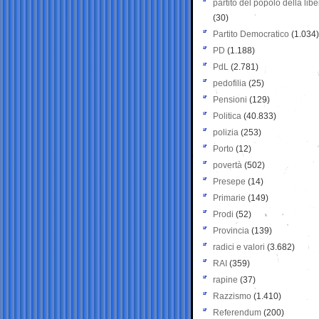
partito del popolo della libe
(30)
Partito Democratico
(1.034)
PD
(1.188)
PdL
(2.781)
pedofilia
(25)
Pensioni
(129)
Politica
(40.833)
polizia
(253)
Porto
(12)
povertà
(502)
Presepe
(14)
Primarie
(149)
Prodi
(52)
Provincia
(139)
radici e valori
(3.682)
RAI
(359)
rapine
(37)
Razzismo
(1.410)
Referendum
(200)