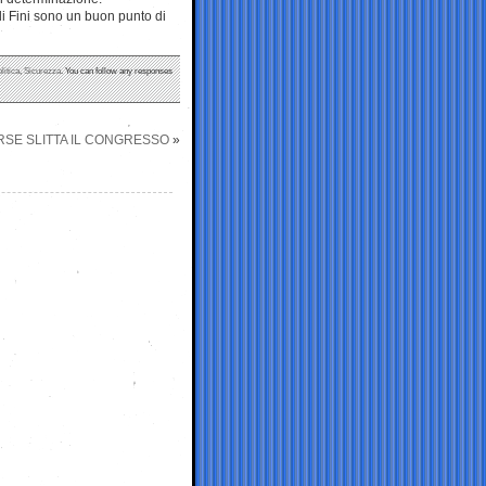
di Fini sono un buon punto di
litica
,
Sicurezza
. You can follow any responses
ORSE SLITTA IL CONGRESSO
»