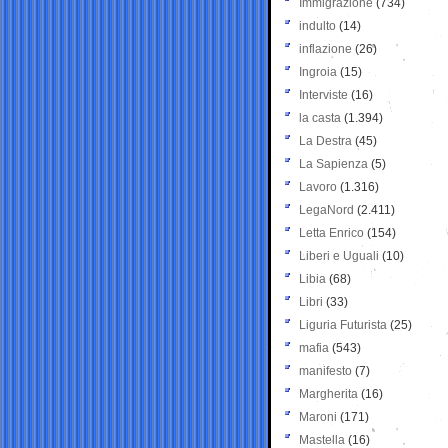
Immigrazione
(734)
indulto
(14)
inflazione
(26)
Ingroia
(15)
Interviste
(16)
la casta
(1.394)
La Destra
(45)
La Sapienza
(5)
Lavoro
(1.316)
LegaNord
(2.411)
Letta Enrico
(154)
Liberi e Uguali
(10)
Libia
(68)
Libri
(33)
Liguria Futurista
(25)
mafia
(543)
manifesto
(7)
Margherita
(16)
Maroni
(171)
Mastella
(16)