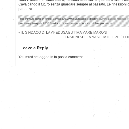
Cavalcando il futuro senza guardare sempre al passato. Le riflessioni 
partenza.
This entry was posted on venerdì, Gennaio 23rd, 2009 at 15:25 and is filed under
Fini
,
Immigrazione
,
moschea
,
Po
to this entry through the
RSS 2.0
feed. You can
leave a response
, or
trackback
from your own site.
«
IL SINDACO DI LAMPEDUSA BUTTA A MARE MARONI
TENSIONI SULLA NASCITA DEL PDL: F
Leave a Reply
You must be
logged in
to post a comment.