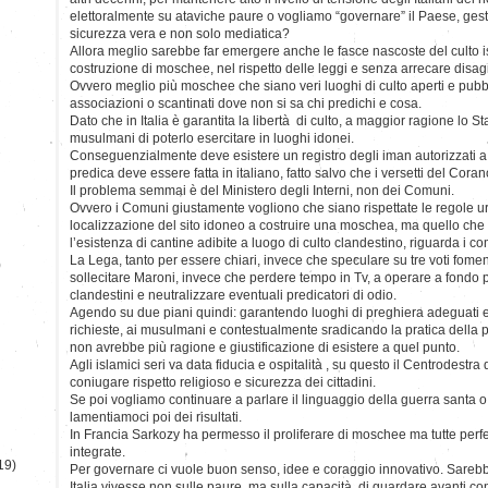
elettoralmente su ataviche paure o vogliamo “governare” il Paese, gest
sicurezza vera e non solo mediatica?
Allora meglio sarebbe far emergere anche le fasce nascoste del culto 
costruzione di moschee, nel rispetto delle leggi e senza arrecare disagi a
Ovvero meglio più moschee che siano veri luoghi di culto aperti e pubbl
associazioni o scantinati dove non si sa chi predichi e cosa.
Dato che in Italia è garantita la libertà di culto, a maggior ragione lo S
musulmani di poterlo esercitare in luoghi idonei.
Conseguenzialmente deve esistere un registro degli iman autorizzati a c
predica deve essere fatta in italiano, fatto salvo che i versetti del Cora
Il problema semmai è del Ministero degli Interni, non dei Comuni.
Ovvero i Comuni giustamente vogliono che siano rispettate le regole ur
localizzazione del sito idoneo a costruire una moschea, ma quello che 
l’esistenza di cantine adibite a luogo di culto clandestino, riguarda i com
La Lega, tanto per essere chiari, invece che speculare su tre voti fom
)
sollecitare Maroni, invece che perdere tempo in Tv, a operare a fondo pe
clandestini e neutralizzare eventuali predicatori di odio.
Agendo su due piani quindi: garantendo luoghi di preghiera adeguati e u
richieste, ai musulmani e contestualmente sradicando la pratica della
non avrebbe più ragione e giustificazione di esistere a quel punto.
Agli islamici seri va data fiducia e ospitalità , su questo il Centrodestra
coniugare rispetto religioso e sicurezza dei cittadini.
Se poi vogliamo continuare a parlare il linguaggio della guerra santa o 
lamentiamoci poi dei risultati.
In Francia Sarkozy ha permesso il proliferare di moschee ma tutte perfe
integrate.
19)
Per governare ci vuole buon senso, idee e coraggio innovativo. Sarebbe
Italia vivesse non sulle paure, ma sulla capacità di guardare avanti c