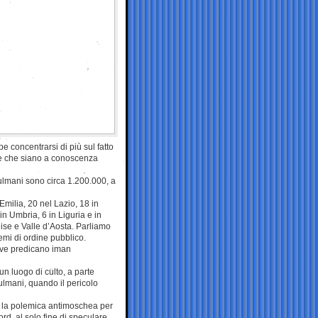
e concentrarsi di più sul fatto
che che siano a conoscenza
sulmani sono circa 1.200.000, a
Emilia, 20 nel Lazio, 18 in
n Umbria, 6 in Liguria e in
olise e Valle d’Aosta. Parliamo
emi di ordine pubblico.
dove predicano iman
un luogo di culto, a parte
ulmani, quando il pericolo
 la polemica antimoschea per
nord, al solo fine di speculare