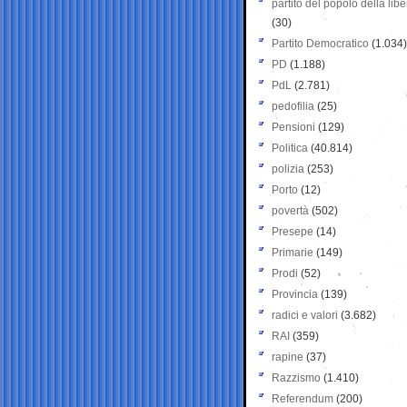
partito del popolo della libe
(30)
Partito Democratico
(1.034)
PD
(1.188)
PdL
(2.781)
pedofilia
(25)
Pensioni
(129)
Politica
(40.814)
polizia
(253)
Porto
(12)
povertà
(502)
Presepe
(14)
Primarie
(149)
Prodi
(52)
Provincia
(139)
radici e valori
(3.682)
RAI
(359)
rapine
(37)
Razzismo
(1.410)
Referendum
(200)