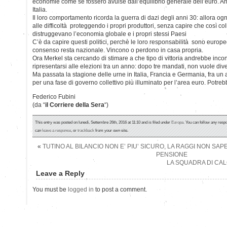
economie come se fossero avulse dall’equilibrio generale dell’euro. A
Italia.
Il loro comportamento ricorda la guerra di dazi degli anni 30: allora og
alle difficoltà proteggendo i propri produttori, senza capire che così col
distruggevano l’economia globale e i propri stessi Paesi
C’è da capire questi politici, perchè le loro responsabilità sono europe
consenso resta nazionale. Vincono o perdono in casa propria.
Ora Merkel sta cercando di stimare a che tipo di vittoria andrebbe incon
ripresentarsi alle elezioni tra un anno: dopo tre mandati, non vuole di
Ma passata la stagione delle urne in Italia, Francia e Germania, fra un 
per una fase di governo collettivo più illuminato per l’area euro. Potreb
Federico Fubini
(da “
il Corriere della Sera
“)
This entry was posted on lunedì, Settembre 26th, 2016 at 11:10 and is filed under
Europa
. You can follow any respo
can
leave a response
, or
trackback
from your own site.
«
TUTINO AL BILANCIO NON E’ PIU’ SICURO, LA RAGGI NON SAP
PENSIONE
LA SQUADRA DI CAL
Leave a Reply
You must be
logged in
to post a comment.