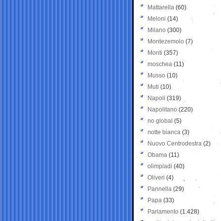
Mattarella
(60)
Meloni
(14)
Milano
(300)
Montezemolo
(7)
Monti
(357)
moschea
(11)
Musso
(10)
Muti
(10)
Napoli
(319)
Napolitano
(220)
no global
(5)
notte bianca
(3)
Nuovo Centrodestra
(2)
Obama
(11)
olimpiadi
(40)
Oliveri
(4)
Pannella
(29)
Papa
(33)
Parlamento
(1.428)