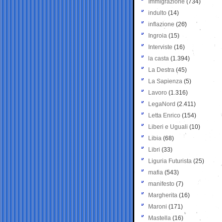
Immigrazione
(734)
indulto
(14)
inflazione
(26)
Ingroia
(15)
Interviste
(16)
la casta
(1.394)
La Destra
(45)
La Sapienza
(5)
Lavoro
(1.316)
LegaNord
(2.411)
Letta Enrico
(154)
Liberi e Uguali
(10)
Libia
(68)
Libri
(33)
Liguria Futurista
(25)
mafia
(543)
manifesto
(7)
Margherita
(16)
Maroni
(171)
Mastella
(16)