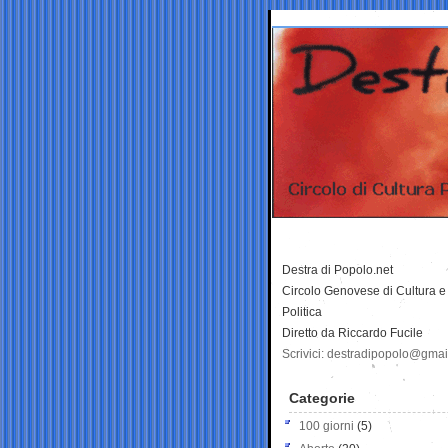
Destra di Popolo.net
Circolo Genovese di Cultura e
Politica
Diretto da Riccardo Fucile
Scrivici: destradipopolo@gma
Categorie
100 giorni
(5)