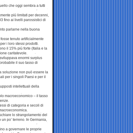
ello che oggi sembra a tutti
amente più limitati per decenni,
fino ai livelli parossistici di
anto parlarne nella buona
fosse tenuto artificialmente
r i loro stessi prodotti.
il 15% più forte (Italia e la
one caritatevole.
 sviluppava enormi surplus
robabile il suo tasso di
 la soluzione non può essere la
i per i singoli Paesi e per il
posti intellettuali della
colo macroeconomico – il tasso
renze.
essi di categoria e secoli di
e macroeconomica.
ischiare lo strangolamento del
 un po’ terreno. In Germania,
uino a governare le proprie