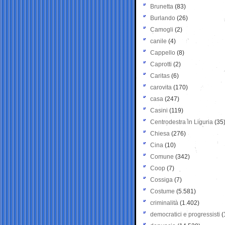
Brunetta
(83)
Burlando
(26)
Camogli
(2)
canile
(4)
Cappello
(8)
Caprotti
(2)
Caritas
(6)
carovita
(170)
casa
(247)
Casini
(119)
Centrodestra in Liguria
(35
Chiesa
(276)
Cina
(10)
Comune
(342)
Coop
(7)
Cossiga
(7)
Costume
(5.581)
criminalità
(1.402)
democratici e progressisti
(