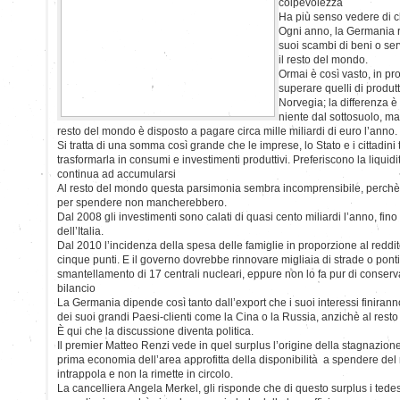
colpevolezza
Ha più senso vedere di ch
Ogni anno, la Germania re
suoi scambi di beni o serv
il resto del mondo.
Ormai è così vasto, in p
superare quelli di produtt
Norvegia; la differenza 
niente dal sottosuolo, ma 
resto del mondo è disposto a pagare circa mille miliardi di euro l’anno.
Si tratta di una somma così grande che le imprese, lo Stato e i cittadin
trasformarla in consumi e investimenti produttivi. Preferiscono la liquidi
continua ad accumularsi
Al resto del mondo questa parsimonia sembra incomprensibile, perchè
per spendere non mancherebbero.
Dal 2008 gli investimenti sono calati di quasi cento miliardi l’anno, fi
dell’Italia.
Dal 2010 l’incidenza della spesa delle famiglie in proporzione al reddit
cinque punti. E il governo dovrebbe rinnovare migliaia di strade o ponti
smantellamento di 17 centrali nucleari, eppure non lo fa pur di conserv
bilancio
La Germania dipende così tanto dall’export che i suoi interessi finiranno 
dei suoi grandi Paesi-clienti come la Cina o la Russia, anzichè al rest
È qui che la discussione diventa politica.
Il premier Matteo Renzi vede in quel surplus l’origine della stagnazion
prima economia dell’area approfitta della disponibilità a spendere del
intrappola e non la rimette in circolo.
La cancelliera Angela Merkel, gli risponde che di questo surplus i ted