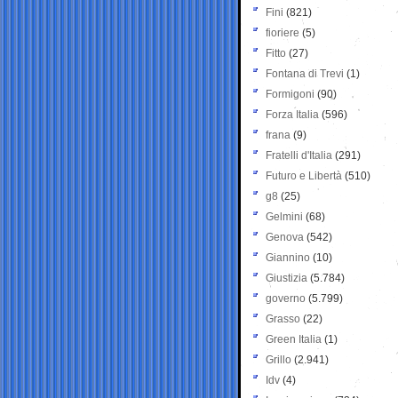
Fini
(821)
fioriere
(5)
Fitto
(27)
Fontana di Trevi
(1)
Formigoni
(90)
Forza Italia
(596)
frana
(9)
Fratelli d'Italia
(291)
Futuro e Libertà
(510)
g8
(25)
Gelmini
(68)
Genova
(542)
Giannino
(10)
Giustizia
(5.784)
governo
(5.799)
Grasso
(22)
Green Italia
(1)
Grillo
(2.941)
Idv
(4)