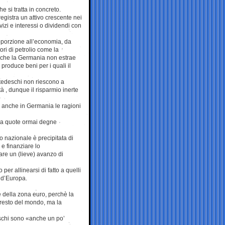
e si tratta in concreto.
gistra un attivo crescente nei
izi e interessi o dividendi con
roporzione all’economia, da
ori di petrolio come la
è che la Germania non estrae
produce beni per i quali il
i tedeschi non riescono a
tà , dunque il risparmio inerte
 anche in Germania le ragioni
no a quote ormai degne
o nazionale è precipitata di
 e finanziare lo
are un (lieve) avanzo di
per allinearsi di fatto a quelli
o d’Europa.
e della zona euro, perchè la
 resto del mondo, ma la
eschi sono «anche un po’