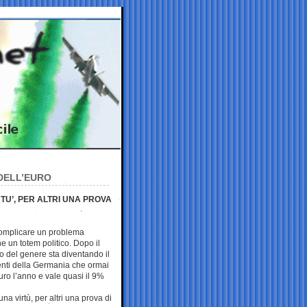
DELL’EURO
RTU’, PER ALTRI UNA PROVA
complicare un problema
 un totem politico. Dopo il
so del genere sta diventando il
renti della Germania che ormai
euro l’anno e vale quasi il 9%
una virtù, per altri una prova di