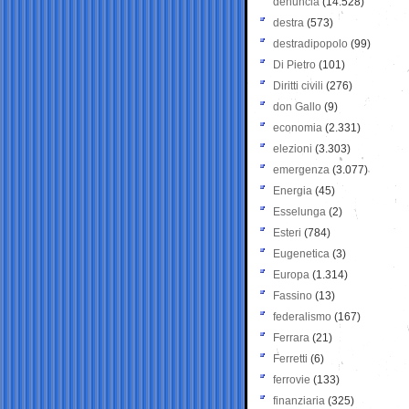
denuncia
(14.528)
destra
(573)
destradipopolo
(99)
Di Pietro
(101)
Diritti civili
(276)
don Gallo
(9)
economia
(2.331)
elezioni
(3.303)
emergenza
(3.077)
Energia
(45)
Esselunga
(2)
Esteri
(784)
Eugenetica
(3)
Europa
(1.314)
Fassino
(13)
federalismo
(167)
Ferrara
(21)
Ferretti
(6)
ferrovie
(133)
finanziaria
(325)