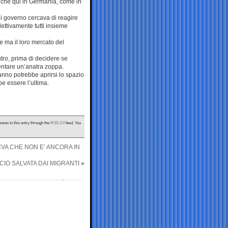
nche qui in Germania, come in
ni governo cercava di reagire
lettivamente tutti insieme
e ma il loro mercato del
tro, prima di decidere se
ventare un’anatra zoppa.
anno potrebbe aprirsi lo spazio
be essere l’ultima.
nses to this entry through the
RSS 2.0
feed. You
EVA CHE NON E’ ANCORA IN
CIO SALVATA DAI MIGRANTI
»