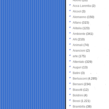
Aborto
(20)
Acca Larentia
(2)
Alcool
(3)
Alemanno
(150)
Alfano
(315)
Alitalia
(123)
Ambiente
(341)
AN
(210)
Animali
(74)
Arancioni
(2)
arte
(175)
Attentato
(329)
Auguri
(13)
Batini
(3)
Berlusconi
(4.295)
Bersani
(234)
Biasotti
(12)
Boldrini
(4)
Bossi
(1.221)
Brambilla
(38)