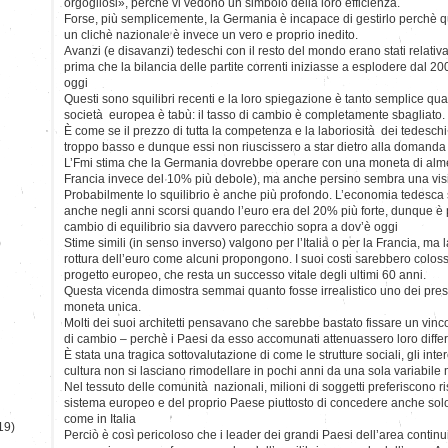
orgogliosi», perchè vi vedono un simbolo della loro efficienza.
Forse, più semplicemente, la Germania è incapace di gestirlo perchè qu
un clichè nazionale è invece un vero e proprio inedito.
Avanzi (e disavanzi) tedeschi con il resto del mondo erano stati relativ
prima che la bilancia delle partite correnti iniziasse a esplodere dal 2003 
oggi
Questi sono squilibri recenti e la loro spiegazione è tanto semplice qu
società europea è tabù: il tasso di cambio è completamente sbagliato.
È come se il prezzo di tutta la competenza e la laboriosità dei tedeschi 
troppo basso e dunque essi non riuscissero a star dietro alla domanda pe
L’Fmi stima che la Germania dovrebbe operare con una moneta di almeno 
Francia invece del 10% più debole), ma anche persino sembra una visi
Probabilmente lo squilibrio è anche più profondo. L’economia tedesca
anche negli anni scorsi quando l’euro era del 20% più forte, dunque è p
cambio di equilibrio sia davvero parecchio sopra a dov’è oggi
)
Stime simili (in senso inverso) valgono per l’Italia o per la Francia, ma
rottura dell’euro come alcuni propongono. I suoi costi sarebbero colossal
progetto europeo, che resta un successo vitale degli ultimi 60 anni.
Questa vicenda dimostra semmai quanto fosse irrealistico uno dei presup
moneta unica.
Molti dei suoi architetti pensavano che sarebbe bastato fissare un vin
di cambio – perchè i Paesi da esso accomunati attenuassero loro diffe
È stata una tragica sottovalutazione di come le strutture sociali, gli inter
cultura non si lasciano rimodellare in pochi anni da una sola variabil
Nel tessuto delle comunità nazionali, milioni di soggetti preferiscono r
sistema europeo e del proprio Paese piuttosto di concedere anche solo
come in Italia
19)
Perciò è così pericoloso che i leader dei grandi Paesi dell’area contin