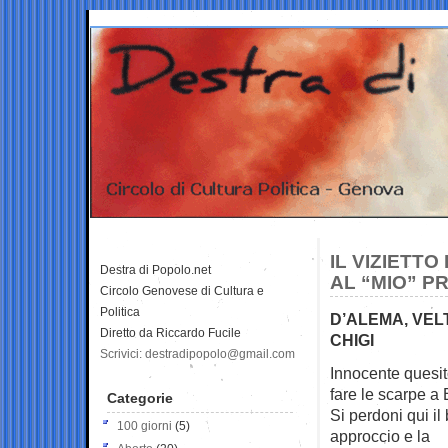
IL VIZIETT
Destra di Popolo.net
AL “MIO” P
Circolo Genovese di Cultura e
Politica
D’ALEMA, VEL
Diretto da Riccardo Fucile
CHIGI
Scrivici: destradipopolo@gmail.com
Innocente quesit
fare le scarpe
a 
Categorie
Si perdoni qui il
100 giorni
(5)
approccio e la