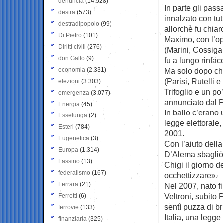
denuncia
(14.528)
In parte gli pass
destra
(573)
innalzato con tut
destradipopolo
(99)
allorchè fu chia
Di Pietro
(101)
Maximo, con l’opp
Diritti civili
(276)
(Marini, Cossiga,
don Gallo
(9)
fu a lungo rinfac
economia
(2.331)
Ma solo dopo che
(Parisi, Rutelli e
elezioni
(3.303)
Trifoglio e un po
emergenza
(3.077)
annunciato dal P
Energia
(45)
In ballo c’erano 
Esselunga
(2)
legge elettorale,
Esteri
(784)
2001.
Eugenetica
(3)
Con l’aiuto della
Europa
(1.314)
D’Alema sbagliò 
Fassino
(13)
Chigi il giorno 
federalismo
(167)
occhettizzare».
Ferrara
(21)
Nel 2007, nato fi
Veltroni, subito
Ferretti
(6)
sentì puzza di b
ferrovie
(133)
Italia, una legge
finanziaria
(325)