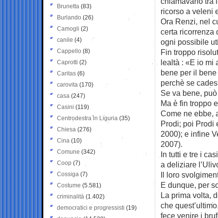
chiamavano tra l
Brunetta
(83)
ricorso a veleni 
Burlando
(26)
Ora Renzi, nel cu
Camogli
(2)
certa ricorrenza 
canile
(4)
ogni possibile uti
Cappello
(8)
Fin troppo risolu
lealtà : «E io mi
Caprotti
(2)
bene per il bene 
Caritas
(6)
perchè se cadess
carovita
(170)
Se va bene, può
casa
(247)
Ma è fin troppo e
Casini
(119)
Come ne ebbe, a
Centrodestra in Liguria
(35)
Prodi; poi Prodi 
Chiesa
(276)
2000); e infine 
Cina
(10)
2007).
Comune
(342)
In tutti e tre i c
Coop
(7)
a deliziare l’Uliv
Il loro svolgime
Cossiga
(7)
E dunque, per s
Costume
(5.581)
La prima volta, d
criminalità
(1.402)
che quest’ultimo,
democratici e progressisti
(19)
fece venire i bruf