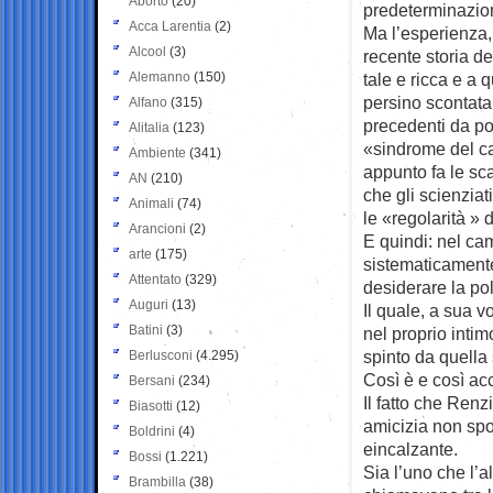
Aborto
(20)
predeterminazion
Acca Larentia
(2)
Ma l’esperienza,
Alcool
(3)
recente storia de
Alemanno
(150)
tale e ricca e a 
persino scontat
Alfano
(315)
precedenti da pot
Alitalia
(123)
«sindrome del ca
Ambiente
(341)
appunto fa le sca
AN
(210)
che gli scienziat
Animali
(74)
le «regolarità » 
Arancioni
(2)
E quindi: nel cam
arte
(175)
sistematicamente 
Attentato
(329)
desiderare la po
Auguri
(13)
Il quale, a sua 
Batini
(3)
nel proprio intim
spinto da quella 
Berlusconi
(4.295)
Così è e così ac
Bersani
(234)
Il fatto che Ren
Biasotti
(12)
amicizia non spo
Boldrini
(4)
eincalzante.
Bossi
(1.221)
Sia l’uno che l’a
Brambilla
(38)