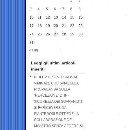
1
2
3
4
5
6
7
8
9
10
11
12
13
14
15
16
17
18
19
20
21
22
23
24
25
26
27
28
29
30
31
« Lug
Leggi gli ultimi articoli
inseriti
IL BLITZ DI SILVIA SALIS AL
VIMINALE CHE SPIAZZA LA
PROPAGANDA SULLA
“PERCEZIONE” DI IN-
SICUREZZA DEI SOVRANISTI:
SI FA RICEVERE DA
PIANTEDOSI E OTTIENE LA
COLLABORAZIONE DEL
MINISTRO SENZA CEDERE SU