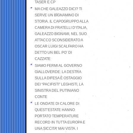
TASER E CP
MA CHE GALEAZZO DICI? TI
SERVE UN BIGNAMINO DI
STORIA. IL CAPOGRUPPO ALLA
CAMERA DI FRATELLI D’ITALIA,
GALEAZZO BIGNAMI, NEL SUO
ATTACCO SCONSIDERATO A
OSCAR LUIGI SCALFARO HA
DETTO UN BEL PO’ DI
CAZZATE
SIAMO FERMI AL GOVERNO
GIALLOVERDE: LA DESTRA
SULLA DIFESA È OSTAGGIO
DEI “PACIFISTI” LEGHISTI, LA
SINISTRA DEL PUTINIANO
CONTE
LE ONDATE DI CALORE DI
QUEST’ESTATE HANNO
PORTATO TEMPERATURE
RECORD IN TUTTA EUROPA E
UNA SICCITA’ MAI VISTA. I