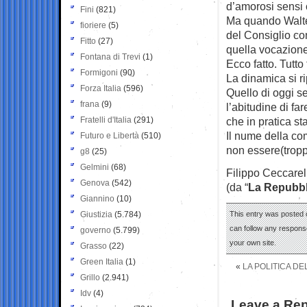
d’amorosi sensi 
Fini
(821)
Ma quando Walter
fioriere
(5)
del Consiglio com
Fitto
(27)
quella vocazione
Fontana di Trevi
(1)
Ecco fatto. Tutto 
Formigoni
(90)
La dinamica si ri
Forza Italia
(596)
Quello di oggi 
frana
(9)
l’abitudine di far
Fratelli d'Italia
(291)
che in pratica st
Il nume della com
Futuro e Libertà
(510)
non essere(troppo
g8
(25)
Gelmini
(68)
Filippo Ceccarel
Genova
(542)
(da “
La Repubbl
Giannino
(10)
Giustizia
(5.784)
This entry was posted o
can follow any response
governo
(5.799)
your own site.
Grasso
(22)
Green Italia
(1)
«
LA POLITICA DE
Grillo
(2.941)
Idv
(4)
Leave a Rep