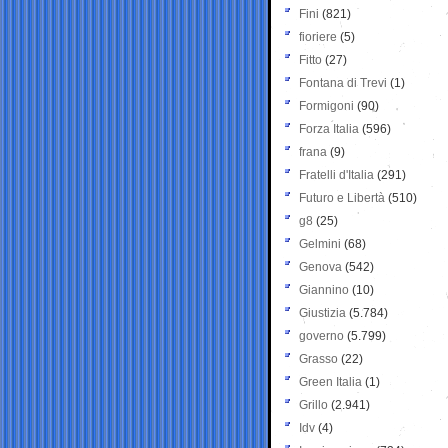
Fini
(821)
fioriere
(5)
Fitto
(27)
Fontana di Trevi
(1)
Formigoni
(90)
Forza Italia
(596)
frana
(9)
Fratelli d'Italia
(291)
Futuro e Libertà
(510)
g8
(25)
Gelmini
(68)
Genova
(542)
Giannino
(10)
Giustizia
(5.784)
governo
(5.799)
Grasso
(22)
Green Italia
(1)
Grillo
(2.941)
Idv
(4)