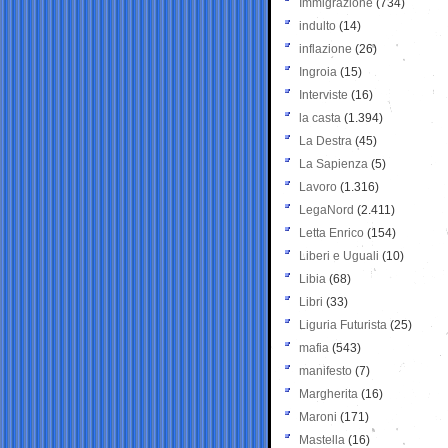
Immigrazione
(734)
indulto
(14)
inflazione
(26)
Ingroia
(15)
Interviste
(16)
la casta
(1.394)
La Destra
(45)
La Sapienza
(5)
Lavoro
(1.316)
LegaNord
(2.411)
Letta Enrico
(154)
Liberi e Uguali
(10)
Libia
(68)
Libri
(33)
Liguria Futurista
(25)
mafia
(543)
manifesto
(7)
Margherita
(16)
Maroni
(171)
Mastella
(16)