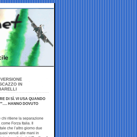
N VERSIONE
SCAZZO IN
BARELLI
E DI SÌ. VI USA QUANDO
NO’”…. HANNO DOVUTO
 chi ritiene la separazione
, come Forza Italia. Il
 tale che l’altro giorno due
uasi venuti alle mani in