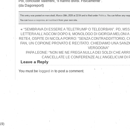
Poi, conclude Valentini, “li hanno divisi. Fisicamente”.
(da Dagoreport)
This entry was posted on mercoledì, Marzo 18th, 2026 at 22:54 and is filed under
Politica
. You can follow any resp
You can
leave a response
, or
trackback
from your own site.
«
“SEMBRAVA DI ESSERE A TELETRUMP O TELEORBAN”. PD, M5S
LETTERA ALL’AGCOM DOPO IL MONOLOGO DI GIORGIA MELONI A
RETE4, OSPITE DI NICOLA PORRO: “SENZA CONTRADDITTORIO,
FAN, UN COPIONE PROVATO E RECITATO. CHIEDIAMO UNA SANZ
VERGOGNA”
PAPA LEONE: “NON ME NE FREGA NULLA DEI SOLDI CHE ARRIV
CANCELLATE LE CONFERENZE ALL’ANGELICUM DI P
Leave a Reply
)
You must be
logged in
to post a comment.
19)