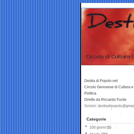
Destra di Popolo.net
Circolo Genovese di Cultura e
Politica
Diretto da Riccardo Fucile
Scrivici: destradipopolo@gma
Categorie
100 giorni
(5)