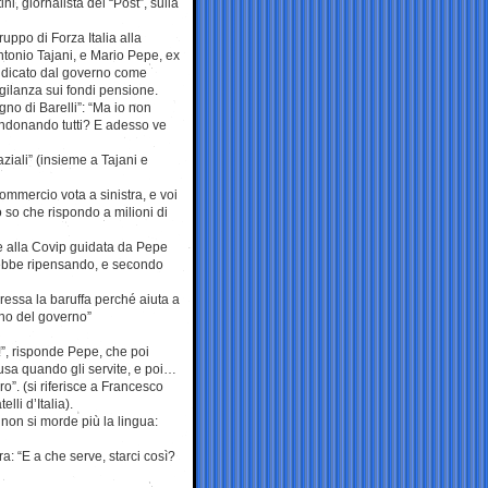
i, giornalista del “Post”, sulla
ruppo di Forza Italia alla
ntonio Tajani, e Mario Pepe, ex
ndicato dal governo come
gilanza sui fondi pensione.
gno di Barelli”: “Ma io non
andonando tutti? E adesso ve
ziali” (insieme a Tajani e
commercio vota a sinistra, e voi
Io so che rispondo a milioni di
 alla Covip guidata da Pepe
 starebbe ripensando, e secondo
eressa la baruffa perché aiuta a
rno del governo”
!”, risponde Pepe, che poi
i usa quando gli servite, e poi…
o”. (si riferisce a Francesco
lli d’Italia).
 non si morde più la lingua:
a: “E a che serve, starci così?