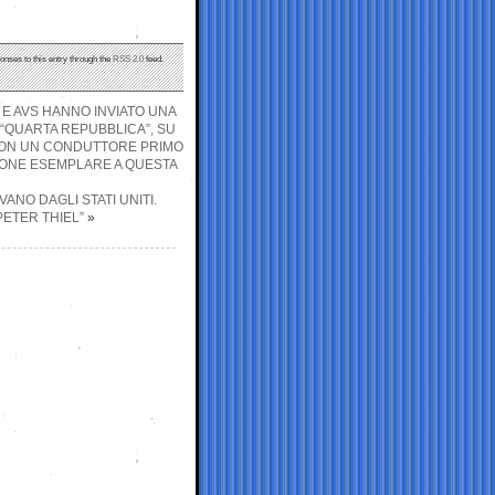
onses to this entry through the
RSS 2.0
feed.
 E AVS HANNO INVIATO UNA
 “QUARTA REPUBBLICA”, SU
 CON UN CONDUTTORE PRIMO
IONE ESEMPLARE A QUESTA
ANO DAGLI STATI UNITI.
ETER THIEL”
»