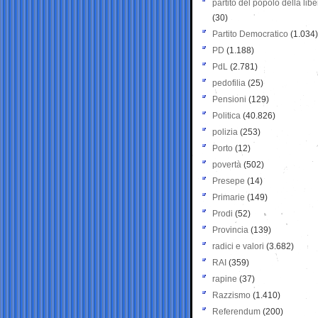
partito del popolo della libe
(30)
Partito Democratico
(1.034)
PD
(1.188)
PdL
(2.781)
pedofilia
(25)
Pensioni
(129)
Politica
(40.826)
polizia
(253)
Porto
(12)
povertà
(502)
Presepe
(14)
Primarie
(149)
Prodi
(52)
Provincia
(139)
radici e valori
(3.682)
RAI
(359)
rapine
(37)
Razzismo
(1.410)
Referendum
(200)