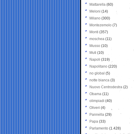
Mattarella
(60)
Meloni
(14)
Milano
(300)
Montezemolo
(7)
Monti
(357)
moschea
(11)
Musso
(10)
Muti
(10)
Napoli
(319)
Napolitano
(220)
no global
(5)
notte bianca
(3)
Nuovo Centrodestra
(2)
Obama
(11)
olimpiadi
(40)
Oliveri
(4)
Pannella
(29)
Papa
(33)
Parlamento
(1.428)