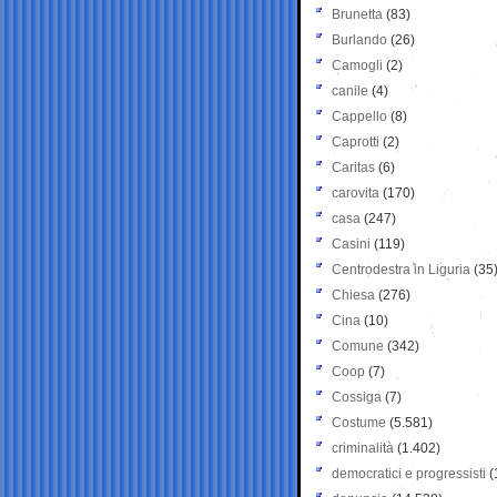
Brunetta
(83)
Burlando
(26)
Camogli
(2)
canile
(4)
Cappello
(8)
Caprotti
(2)
Caritas
(6)
carovita
(170)
casa
(247)
Casini
(119)
Centrodestra in Liguria
(35
Chiesa
(276)
Cina
(10)
Comune
(342)
Coop
(7)
Cossiga
(7)
Costume
(5.581)
criminalità
(1.402)
democratici e progressisti
(