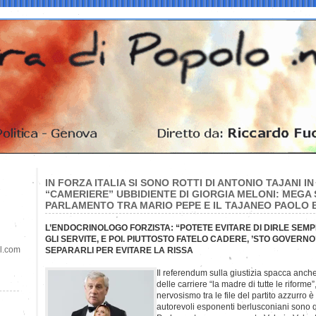
IN FORZA ITALIA SI SONO ROTTI DI ANTONIO TAJANI I
“CAMERIERE” UBBIDIENTE DI GIORGIA MELONI: MEGA 
PARLAMENTO TRA MARIO PEPE E IL TAJANEO PAOLO 
L’ENDOCRINOLOGO FORZISTA: “POTETE EVITARE DI DIRLE SEMPR
GLI SERVITE, E POI. PIUTTOSTO FATELO CADERE, ’STO GOVER
il.com
SEPARARLI PER EVITARE LA RISSA
Il referendum sulla giustizia spacca anche
delle carriere “la madre di tutte le riforme”
nervosismo tra le file del partito azzurro è
autorevoli esponenti berlusconiani sono q