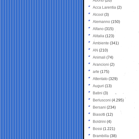
Aborto
(20)
Acca Larentia
(2)
Alcool
(3)
Alemanno
(150)
Alfano
(315)
Alitalia
(123)
Ambiente
(341)
AN
(210)
Animali
(74)
Arancioni
(2)
arte
(175)
Attentato
(329)
Auguri
(13)
Batini
(3)
Berlusconi
(4.295)
Bersani
(234)
Biasotti
(12)
Boldrini
(4)
Bossi
(1.221)
Brambilla
(38)