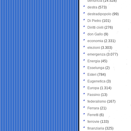
denuncia
(14.528)
destra
(573)
destradipopolo
(99)
Di Pietro
(101)
Diritti civili
(276)
don Gallo
(9)
economia
(2.331)
elezioni
(3.303)
emergenza
(3.077)
Energia
(45)
Esselunga
(2)
Esteri
(784)
Eugenetica
(3)
Europa
(1.314)
Fassino
(13)
federalismo
(167)
Ferrara
(21)
Ferretti
(6)
ferrovie
(133)
finanziaria
(325)