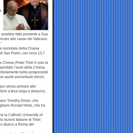
a,
 avrebbe fatto presente a Sua
mericani alle casse del Vaticano.
…”
ore mondiale della Chiesa
 di San Pietro, con circa 13,7
a Chiesa (Peter Thiel è solo la
 spostato l’asse della Chiesa
otoriamente turbo-progressisti
on quote percentuali minori,
ur senza arrivare alle
loni a tesa larga e strascico,
piano Timothy Dolan, che
ogliano Ronald Hicks, che ha
e la Catholic University of
lezioni italiane di Thiel.
allo sbarco a Roma del