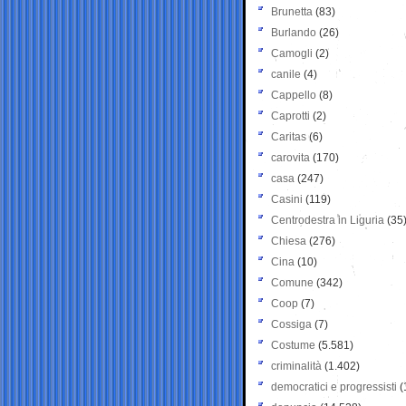
Brunetta
(83)
Burlando
(26)
Camogli
(2)
canile
(4)
Cappello
(8)
Caprotti
(2)
Caritas
(6)
carovita
(170)
casa
(247)
Casini
(119)
Centrodestra in Liguria
(35
Chiesa
(276)
Cina
(10)
Comune
(342)
Coop
(7)
Cossiga
(7)
Costume
(5.581)
criminalità
(1.402)
democratici e progressisti
(