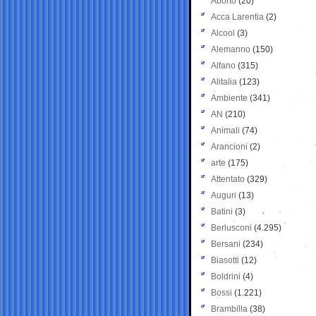
Aborto
(20)
Acca Larentia
(2)
Alcool
(3)
Alemanno
(150)
Alfano
(315)
Alitalia
(123)
Ambiente
(341)
AN
(210)
Animali
(74)
Arancioni
(2)
arte
(175)
Attentato
(329)
Auguri
(13)
Batini
(3)
Berlusconi
(4.295)
Bersani
(234)
Biasotti
(12)
Boldrini
(4)
Bossi
(1.221)
Brambilla
(38)