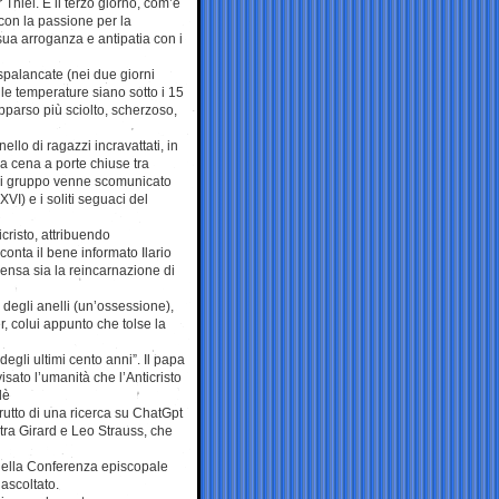
 Thiel. E il terzo giorno, com’è
con la passione per la
 sua arroganza e antipatia con i
 spalancate (nei due giorni
le temperature siano sotto i 15
 apparso più sciolto, scherzoso,
llo di ragazzi incravattati, in
na cena a porte chiuse tra
 cui gruppo venne scomunicato
I) e i soliti seguaci del
icristo, attribuendo
conta il bene informato Ilario
ensa sia la reincarnazione di
e degli anelli (un’ossessione),
r, colui appunto che tolse la
egli ultimi cento anni”. Il papa
isato l’umanità che l’Anticristo
lè
frutto di una ricerca su ChatGpt
 tra Girard e Leo Strauss, che
 della Conferenza episcopale
nascoltato.