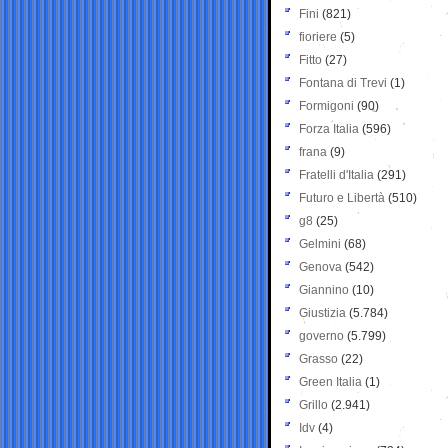
Fini
(821)
fioriere
(5)
Fitto
(27)
Fontana di Trevi
(1)
Formigoni
(90)
Forza Italia
(596)
frana
(9)
Fratelli d'Italia
(291)
Futuro e Libertà
(510)
g8
(25)
Gelmini
(68)
Genova
(542)
Giannino
(10)
Giustizia
(5.784)
governo
(5.799)
Grasso
(22)
Green Italia
(1)
Grillo
(2.941)
Idv
(4)