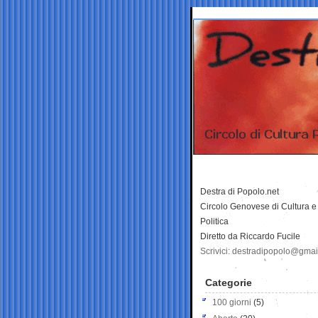
Destra di Popolo.net
Circolo Genovese di Cultura e
Politica
Diretto da Riccardo Fucile
Scrivici: destradipopolo@gma
Categorie
100 giorni
(5)