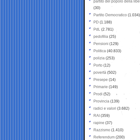
partito del popolo della libe
(30)
Partito Democratico
(1.034)
PD
(1.188)
PdL
(2.781)
pedofilia
(25)
Pensioni
(129)
Politica
(40.833)
polizia
(253)
Porto
(12)
povertà
(502)
Presepe
(14)
Primarie
(149)
Prodi
(52)
Provincia
(139)
radici e valori
(3.682)
RAI
(359)
rapine
(37)
Razzismo
(1.410)
Referendum
(200)