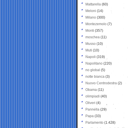
Mattarella
(60)
Meloni
(14)
Milano
(300)
Montezemolo
(7)
Monti
(357)
moschea
(11)
Musso
(10)
Muti
(10)
Napoli
(319)
Napolitano
(220)
no global
(5)
notte bianca
(3)
Nuovo Centrodestra
(2)
Obama
(11)
olimpiadi
(40)
Oliveri
(4)
Pannella
(29)
Papa
(33)
Parlamento
(1.428)