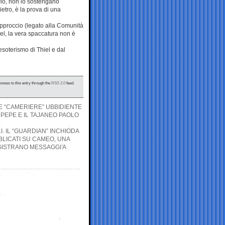
rio, non lo sostengano
ietro, è la prova di una
 approccio (legato alla Comunità
iel, la vera spaccatura non è
’esoterismo di Thiel e dal
onses to this entry through the
RSS 2.0
feed.
ONE “CAMERIERE” UBBIDIENTE
PEPE E IL TAJANEO PAOLO
I. IL “GUARDIAN” INCHIODA
BLICATI SU CAMEO, UNA
EGISTRANO MESSAGGI A