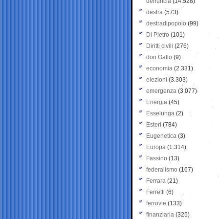
denuncia
(14.528)
destra
(573)
destradipopolo
(99)
Di Pietro
(101)
Diritti civili
(276)
don Gallo
(9)
economia
(2.331)
elezioni
(3.303)
emergenza
(3.077)
Energia
(45)
Esselunga
(2)
Esteri
(784)
Eugenetica
(3)
Europa
(1.314)
Fassino
(13)
federalismo
(167)
Ferrara
(21)
Ferretti
(6)
ferrovie
(133)
finanziaria
(325)