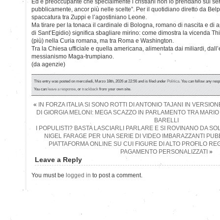
Ed è preoccupante che specialmente i cristiani non lo prendano sul se
pubblicamente, ancor più nelle scelte”. Per il quotidiano diretto da Belp
spaccatura tra Zuppi e l’agostiniano Leone.
Ma tirare per la tonaca il cardinale di Bologna, romano di nascita e di
di Sant’Egidio) significa sbagliare mirino: come dimostra la vicenda Th
(più) nella Curia romana, ma tra Roma e Washington.
Tra la Chiesa ufficiale e quella americana, alimentata dai miliardi, dall
messianismo Maga-trumpiano.
(da agenzie)
This entry was posted on mercoledì, Marzo 18th, 2026 at 22:56 and is filed under
Politica
. You can follow any resp
You can
leave a response
, or
trackback
from your own site.
«
IN FORZA ITALIA SI SONO ROTTI DI ANTONIO TAJANI IN VERSI
DI GIORGIA MELONI: MEGA SCAZZO IN PARLAMENTO TRA MARIO 
BARELLI
I POPULISTI? BASTA LASCIARLI PARLARE E SI ROVINANO DA SOL
NIGEL FARAGE PER UNA SERIE DI VIDEO IMBARAZZANTI PUB
PIATTAFORMA ONLINE SU CUI FIGURE DI ALTO PROFILO R
PAGAMENTO PERSONALIZZATI
»
Leave a Reply
You must be
logged in
to post a comment.