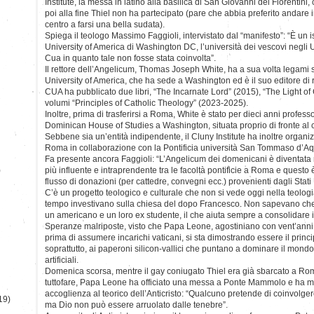
Institute, la messa in latino alla basilica di San Giovanni dei Fiorentini, c
poi alla fine Thiel non ha partecipato (pare che abbia preferito andare 
centro a farsi una bella sudata).
Spiega il teologo Massimo Faggioli, intervistato dal “manifesto”: “È un ist
University of America di Washington DC, l’università dei vescovi negli 
Cua in quanto tale non fosse stata coinvolta”.
Il rettore dell’Angelicum, Thomas Joseph White, ha a sua volta legami si
University of America, che ha sede a Washington ed è il suo editore di 
CUA ha pubblicato due libri, “The Incarnate Lord” (2015), “The Light of C
volumi “Principles of Catholic Theology” (2023-2025).
Inoltre, prima di trasferirsi a Roma, White è stato per dieci anni profess
Dominican House of Studies a Washington, situata proprio di fronte a
Sebbene sia un’entità indipendente, il Cluny Institute ha inoltre organizz
Roma in collaborazione con la Pontificia università San Tommaso d’Aq
Fa presente ancora Faggioli: “L’Angelicum dei domenicani è diventata ne
)
più influente e intraprendente tra le facoltà pontificie a Roma e questo
flusso di donazioni (per cattedre, convegni ecc.) provenienti dagli Stati 
C’è un progetto teologico e culturale che non si vede oggi nella teologia 
tempo investivano sulla chiesa del dopo Francesco. Non sapevano che
un americano e un loro ex studente, il che aiuta sempre a consolidare i
Speranze malriposte, visto che Papa Leone, agostiniano con vent’anni 
prima di assumere incarichi vaticani, si sta dimostrando essere il princ
soprattutto, ai paperoni silicon-vallici che puntano a dominare il mondo
artificiali.
Domenica scorsa, mentre il gay coniugato Thiel era già sbarcato a Roma
tuttofare, Papa Leone ha officiato una messa a Ponte Mammolo e ha 
accoglienza al teorico dell’Anticristo: “Qualcuno pretende di coinvolger
19)
ma Dio non può essere arruolato dalle tenebre”.