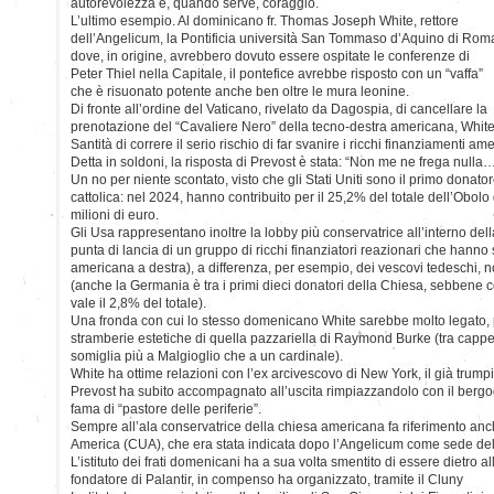
autorevolezza e, quando serve, coraggio.
L’ultimo esempio. Al dominicano fr. Thomas Joseph White, rettore
dell’Angelicum, la Pontificia università San Tommaso d’Aquino di Rom
dove, in origine, avrebbero dovuto essere ospitate le conferenze di
Peter Thiel nella Capitale, il pontefice avrebbe risposto con un “vaffa”
che è risuonato potente anche ben oltre le mura leonine.
Di fronte all’ordine del Vaticano, rivelato da Dagospia, di cancellare la
prenotazione del “Cavaliere Nero” della tecno-destra americana, White
Santità di correre il serio rischio di far svanire i ricchi finanziamenti a
Detta in soldoni, la risposta di Prevost è stata: “Non me ne frega nulla
Un no per niente scontato, visto che gli Stati Uniti sono il primo donat
cattolica: nel 2024, hanno contribuito per il 25,2% del totale dell’Obolo
milioni di euro.
Gli Usa rappresentano inoltre la lobby più conservatrice all’interno dell
punta di lancia di un gruppo di ricchi finanziatori reazionari che hanno
americana a destra), a differenza, per esempio, dei vescovi tedeschi, n
(anche la Germania è tra i primi dieci donatori della Chiesa, sebbene c
vale il 2,8% del totale).
Una fronda con cui lo stesso domenicano White sarebbe molto legato, p
stramberie estetiche di quella pazzariella di Raymond Burke (tra cappel
somiglia più a Malgioglio che a un cardinale).
White ha ottime relazioni con l’ex arcivescovo di New York, il già trum
Prevost ha subito accompagnato all’uscita rimpiazzandolo con il berg
fama di “pastore delle periferie”.
Sempre all’ala conservatrice della chiesa americana fa riferimento anch
America (CUA), che era stata indicata dopo l’Angelicum come sede delle 
L’istituto dei frati domenicani ha a sua volta smentito di essere dietro 
fondatore di Palantir, in compenso ha organizzato, tramite il Cluny