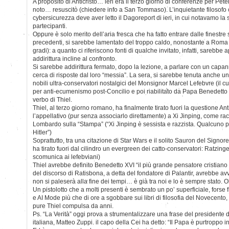
A proposito di Anticristo… ieri era il terzo giorno di conferenze per Peter
noto… resuscitò (chiedere info a San Tommaso). L’inquietante filosofo 
cybersicurezza deve aver letto il Dagoreport di ieri, in cui notavamo la
partecipanti.
Oppure è solo merito dell’aria fresca che ha fatto entrare dalle finestre
precedenti, si sarebbe lamentato del troppo caldo, nonostante a Roma 
gradi): a quanto ci riferiscono fonti di qualche invitato, infatti, sarebbe
addirittura incline al confronto.
Si sarebbe addirittura fermato, dopo la lezione, a parlare con un capanne
cerca di risposte dal loro “messia”. La sera, si sarebbe tenuta anche u
nobili ultra-conservatori nostalgici del Monsignor Marcel Lefebvre (il
per anti-ecumenismo post-Concilio e poi riabilitato da Papa Benedetto XV
verbo di Thiel.
Thiel, al terzo giorno romano, ha finalmente tirato fuori la questione Ant
l’appellativo (pur senza associarlo direttamente) a Xi Jinping, come rac
Lombardo sulla “Stampa” (“Xi Jinping è sessista e razzista. Qualcuno p
Hitler”)
Soprattutto, tra una citazione di Star Wars e il solito Sauron del Signor
ha tirato fuori dal cilindro un evergreen dei catto-conservatori: Ratzinge
scomunica ai lefebviani)
Thiel avrebbe definito Benedetto XVI “il più grande pensatore cristiano d
del discorso di Ratisbona, a detta del fondatore di Palantir, avrebbe avv
non si paleserà alla fine dei tempi… è già tra noi e lo è sempre stato. O
Un pistolotto che a molti presenti è sembrato un po’ superficiale, forse 
e AI Mode più che di ore a sgobbare sui libri di filosofia del Novecento,
pure Thiel compulsa da anni.
Ps. “La Verità” oggi prova a strumentalizzare una frase del presidente
italiana, Matteo Zuppi. il capo della Cei ha detto: “Il Papa è purtroppo i