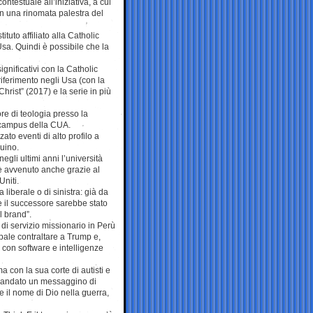
ontestuale all’iniziativa, a cui
in una rinomata palestra del
ituto affiliato alla Catholic
Usa. Quindi è possibile che la
gnificativi con la Catholic
riferimento negli Usa (con la
hrist” (2017) e la serie in più
ore di teologia presso la
l campus della CUA.
ato eventi di alto profilo a
uino.
gli ultimi anni l’università
 è avvenuto anche grazie al
Uniti.
liberale o di sinistra: già da
 il successore sarebbe stato
l brand”.
di servizio missionario in Perù
ipale contraltare a Trump e,
 con software e intelligenze
 con la sua corte di autisti e
mandato un messaggino di
e il nome di Dio nella guerra,