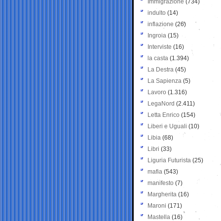
Immigrazione
(734)
indulto
(14)
inflazione
(26)
Ingroia
(15)
Interviste
(16)
la casta
(1.394)
La Destra
(45)
La Sapienza
(5)
Lavoro
(1.316)
LegaNord
(2.411)
Letta Enrico
(154)
Liberi e Uguali
(10)
Libia
(68)
Libri
(33)
Liguria Futurista
(25)
mafia
(543)
manifesto
(7)
Margherita
(16)
Maroni
(171)
Mastella
(16)