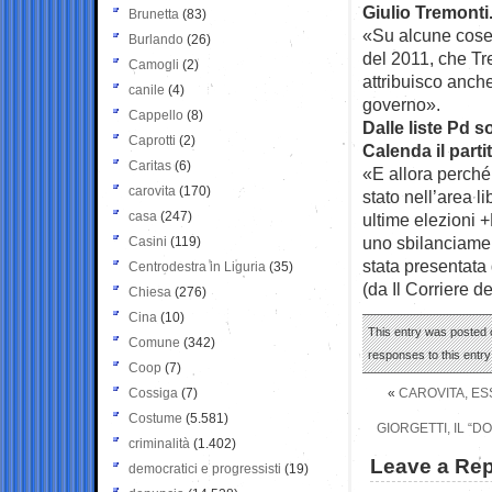
Giulio Tremonti
Brunetta
(83)
«Su alcune cose s
Burlando
(26)
del 2011, che Tr
Camogli
(2)
attribuisco anche
canile
(4)
governo».
Cappello
(8)
Dalle liste Pd s
Caprotti
(2)
Calenda il parti
Caritas
(6)
«E allora perché
carovita
(170)
stato nell’area l
casa
(247)
ultime elezioni 
uno sbilanciamen
Casini
(119)
stata presentata
Centrodestra in Liguria
(35)
(da Il Corriere d
Chiesa
(276)
Cina
(10)
This entry was posted o
Comune
(342)
responses to this entr
Coop
(7)
Cossiga
(7)
«
CAROVITA, ES
Costume
(5.581)
GIORGETTI, IL “
criminalità
(1.402)
Leave a Rep
democratici e progressisti
(19)