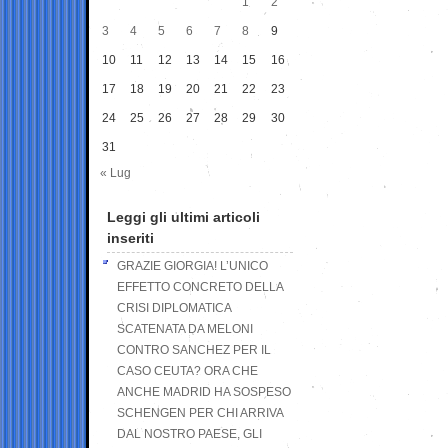
1
2
3
4
5
6
7
8
9
10
11
12
13
14
15
16
17
18
19
20
21
22
23
24
25
26
27
28
29
30
31
« Lug
Leggi gli ultimi articoli
inseriti
GRAZIE GIORGIA! L’UNICO
EFFETTO CONCRETO DELLA
CRISI DIPLOMATICA
SCATENATA DA MELONI
CONTRO SANCHEZ PER IL
CASO CEUTA? ORA CHE
ANCHE MADRID HA SOSPESO
SCHENGEN PER CHI ARRIVA
DAL NOSTRO PAESE, GLI