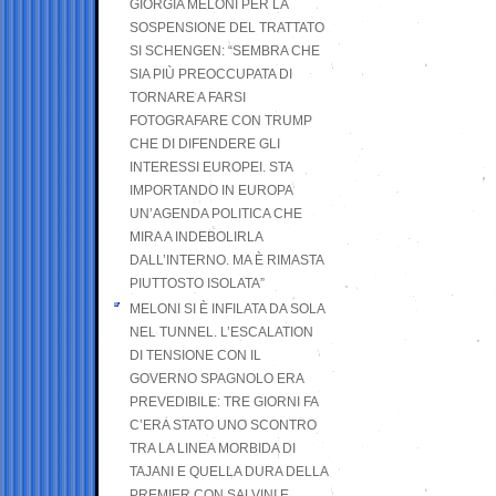
GIORGIA MELONI PER LA
SOSPENSIONE DEL TRATTATO
SI SCHENGEN: “SEMBRA CHE
SIA PIÙ PREOCCUPATA DI
TORNARE A FARSI
FOTOGRAFARE CON TRUMP
CHE DI DIFENDERE GLI
INTERESSI EUROPEI. STA
IMPORTANDO IN EUROPA
UN’AGENDA POLITICA CHE
MIRA A INDEBOLIRLA
DALL’INTERNO. MA È RIMASTA
PIUTTOSTO ISOLATA”
MELONI SI È INFILATA DA SOLA
NEL TUNNEL. L’ESCALATION
DI TENSIONE CON IL
GOVERNO SPAGNOLO ERA
PREVEDIBILE: TRE GIORNI FA
C’ERA STATO UNO SCONTRO
TRA LA LINEA MORBIDA DI
TAJANI E QUELLA DURA DELLA
PREMIER CON SALVINI E