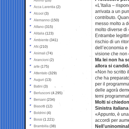
Aborto
(20)
«L’Italia – rispo
Acca Larentia
(2)
arrivata a un pu
Alcool
(3)
contributo. Quan
Alemanno
(150)
messo molto a de
Alfano
(315)
molto diverse di
Alitalia
(123)
Entrambe legitti
Ambiente
(341)
rischio di un rit
AN
(210)
dell’economia e 
visione che non 
Animali
(74)
Ma lei non ha s
Arancioni
(2)
allora si candi
arte
(175)
«Non ho scritto 
Attentato
(329)
che ha preparato 
Auguri
(13)
per il programma
Batini
(3)
delle agorà democ
Berlusconi
(4.295)
temi programmat
Bersani
(234)
Molti si chiedon
Biasotti
(12)
Sinistra italian
Boldrini
(4)
«Appunto, è una 
Bossi
(1.221)
accordi per aumen
Nell’uninominal
Brambilla
(38)