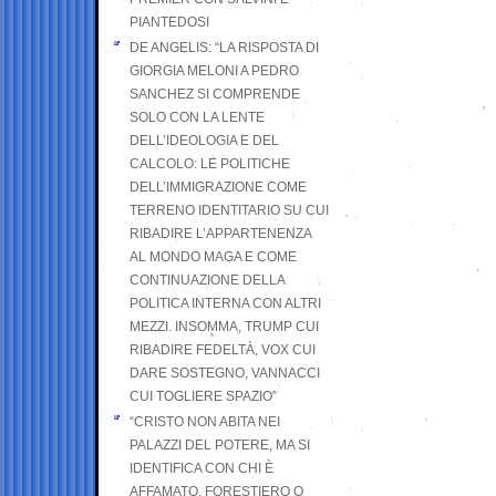
PIANTEDOSI
DE ANGELIS: “LA RISPOSTA DI
GIORGIA MELONI A PEDRO
SANCHEZ SI COMPRENDE
SOLO CON LA LENTE
DELL’IDEOLOGIA E DEL
CALCOLO: LE POLITICHE
DELL’IMMIGRAZIONE COME
TERRENO IDENTITARIO SU CUI
RIBADIRE L’APPARTENENZA
AL MONDO MAGA E COME
CONTINUAZIONE DELLA
POLITICA INTERNA CON ALTRI
MEZZI. INSOMMA, TRUMP CUI
RIBADIRE FEDELTÀ, VOX CUI
DARE SOSTEGNO, VANNACCI
CUI TOGLIERE SPAZIO”
“CRISTO NON ABITA NEI
PALAZZI DEL POTERE, MA SI
IDENTIFICA CON CHI È
AFFAMATO, FORESTIERO O