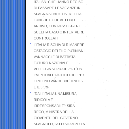
ITALIANI CHE HANNO DECISO
DI PASSARE LE VACANZE IN
SPAGNA SONO COSTRETTI A
LUNGHE CODE AL LORO
ARRIVO, CON PASSEGGERI
SCELTI A CASO O INTERI AEREI
CONTROLLATI
L’ITALIA RISCHIA DI RIMANERE
OSTAGGIO DEI FILO-PUTINIANI
VANNACCI E DI BATTISTA.
FUTURO NAZIONALE
VELEGGIA SOPRA IL 7% E UN
EVENTUALE PARTITO DELL’EX
GRILLINO VARREBBE TRA IL 2
E IL 3.5%
“DALL’ITALIA UNA MISURA
RIDICOLA E
IRRESPONSABILE”: SIRA
REGO, MINISTRA DELLA
GIOVENTÙ DEL GOVERNO
SPAGNOLO, FA LO SHAMPOO A