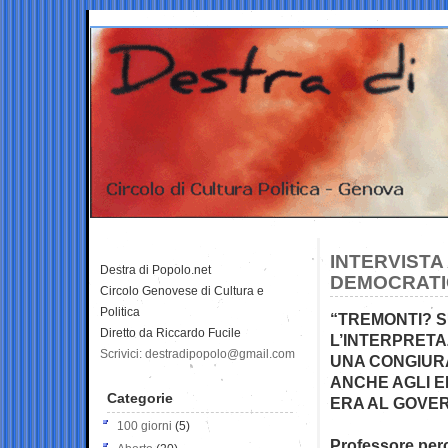
INTERVISTA
Destra di Popolo.net
DEMOCRATIC
Circolo Genovese di Cultura e
Politica
“TREMONTI? S
Diretto da Riccardo Fucile
L’INTERPRETA
Scrivici: destradipopolo@gmail.com
UNA CONGIURA
ANCHE AGLI E
Categorie
ERA AL GOVE
100 giorni
(5)
Professore perc