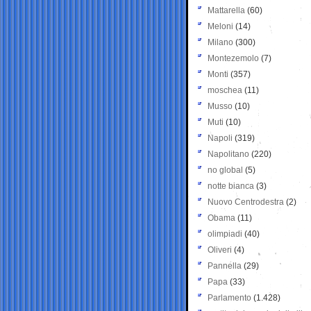
Mattarella
(60)
Meloni
(14)
Milano
(300)
Montezemolo
(7)
Monti
(357)
moschea
(11)
Musso
(10)
Muti
(10)
Napoli
(319)
Napolitano
(220)
no global
(5)
notte bianca
(3)
Nuovo Centrodestra
(2)
Obama
(11)
olimpiadi
(40)
Oliveri
(4)
Pannella
(29)
Papa
(33)
Parlamento
(1.428)