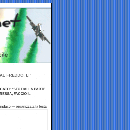
AL FREDDO. LI’
DACATO: “STO DALLA PARTE
ERESSA, FACCIO IL
indaco — organizzata la festa