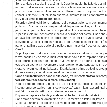
Sono andato a scuola fino a 16 anni. Dopo le medie, ho fatto due anni
iscrivermi al terzo anno ma sono andato a lavorare: in casa non c’erano
piaceva, sono sempre stato promosso. Ho iniziato come operaio nel ’7
cancelli e finestre. Nel ’78 sono andato a lavorare in una cooperativa
Il ’77 è un anno di fuoco per l’Italia.
Ricordo solo gli echi del terrorismo, della contestazione. In quel momen
pallone… Per me non era un periodo di impegno politico, anche se ero is
parti o eri in parrocchia o eri in cooperativa. E io avevo un papà che e
In paese c’era la Cooperativa e sopra la sezione del partito. Il bar, che 
andava per trovarsi anche se non c’erano riunioni. Facevano davvero i
canzone di Venditti. Io ero iscritto alla Federazione comunista perchè 
parte lì: ma il mio approccio alla politica non nasce dall’ideologia, nasc
Cioè?
Dopo l’apprendistato, sono stato assunto come saldatore in una cooper
termo-sanitari e che aveva molti cantieri: andavi a fare impianti nelle c
)
esperienze di teleriscaldamento. Lavoravo anche all’aperto, sia d’esta
otto ore all’aperto tra novembre e febbraio non è uno scherzo. Io il fred
c’erano inverni gelati nella bassa. È stata la mia prima battaglia, prov
durante i mesi più rigidi: otto ore al gelo non sono uno scherzo.
Sono anni in cui succedono molte cose, c’è il ricortentativo del com
terrorismo, l’assassino di Moro. I movimenti.
In quel periodo Enrico Berlinguer era per tutti un punto di riferimento 
il compromesso storico non mi convinceva. A casa mia gli accordi tra i 
mai fatti. La solidarietà nazionale non era roba per noi.
E quando capisce che da grande avrebbe fatto il sindacalista?
Sono stato operaio saldatore fino all’85. In mezzo ho fatto il militare a
19)
Modena. Fanteria, ricordo che facevo delle gran guardie. Però, visto c
fare dei lavori di manutenzione.