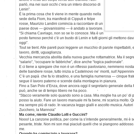
parlò, ma nei suoi occhi c’era un intero discorso di
Lenin”.
È la prima cosa che ti viene in mente quando nella
sede della Fiom, tra manifesti di Cipputi e felpe
rosse, Maurizio Landini comincia a raccontare di un
paese dove — giovanissimo — è andato a lavorare.
“Si chiama Cavriago, non so se lo conosce. Ma è un
posto famoso perchè c’è un busto di Lenin e tutti giorni gli mettono dava
oggi”.
Tout se tient. Alle pareti puoi leggere un mucchio di parole rispettabili, 
lavoro, diritti, uguaglianza.
Vecchia mercanzia abolita dalla nuova gauche rottamatrice. Ma il segr
“salario”, “occupare le fabbriche”, dice anche “logica padronale”.
E ci tiene a spiegare che non è un riflesso pavloviano, nemmeno nostal
delle bandiere rosse, tutto inizia a Castelnovo ne’ monti, sull’Appennino
C’è un papà che fa lo stradino, e una famiglia numerosa — cinque fratel
segue il lavoro paterno e scende dalla montagna in pianura.
Fino a San Polo d’Enza, dove ancora oggi il segretario generale della
può, anche se di tempo libero ne ha poco.
“Stacco veramente solo quando sono a casa. Mia moglie ha un po’ di p
posso la aiuto. Fare un lavoro manuale mi fa bene, mi scarica molto. Q
ma sempre più di rado. In vacanza leggo gialli e ascolto musica. Autori 
Zucchero, la Mannoia”
Ma come, niente Claudio Lolli e Guccini?
Nooo! La canzone politica, per come la s’intende generalmente, mi è 
pesante, triste. Non mi son mai piaciuti quelli che si piangono addoss
me.
Quando ha cominciato a lavorare?