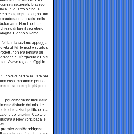
contratti nazionali. Io avevo
acali di quattro o cinque
e e piccole imprese erano una
abbandonare la scuola, nella
 diplomarmi. Non l’ho fatto,
chiesto di fare il segretario
 Bologna. E dopo a Roma.
oli. Nella mia sezione appoggiai
 vita al Pd, le nostre strade si
rogetti, non era fondata su
e fredda di Margherita e Ds si
atori. Avevo ragione. Oggi in
’43 doveva partire militare per
a una cosa importante per noi
rimento, un esempio più per le
 — per come viene fuori dalle
almente distante dal mio. Le
lo di relazioni politiche a cui
zione dei cittadini. Capitolo
è quotata a New York, paga le
ati.
l premier con Marchionne
È uno che non fa nulla a caso.