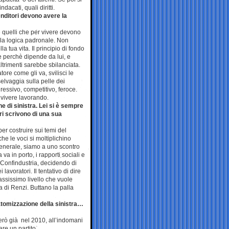
dacati, quali diritti.
enditori devono avere la
 quelli che per vivere devono
i la logica padronale. Non
la tua vita. Il principio di fondo
le perchè dipende da lui, e
altrimenti sarebbe sbilanciata.
re come gli va, svilisci le
selvaggia sulla pelle dei
ressivo, competitivo, feroce.
 vivere lavorando.
 di sinistra. Lei si è sempre
ri scrivono di una sua
r costruire sui temi del
he le voci si moltiplichino
generale, siamo a uno scontro
va in porto, i rapporti sociali e
 Confindustria, decidendo di
 lavoratori. Il tentativo di dire
assissimo livello che vuole
a di Renzi. Buttano la palla
’atomizzazione della sinistra…
erò già nel 2010, all’indomani
re un partito.