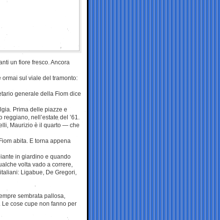
nti un fiore fresco. Ancora
e ormai sul viale del tramonto:
etario generale della Fiom dice
gia. Prima delle piazze e
 reggiano, nell’estate del ’61.
li, Maurizio è il quarto — che
 Fiom abita. E torna appena
iante in giardino e quando
ualche volta vado a correre,
italiani: Ligabue, De Gregori,
sempre sembrata pallosa,
o. Le cose cupe non fanno per