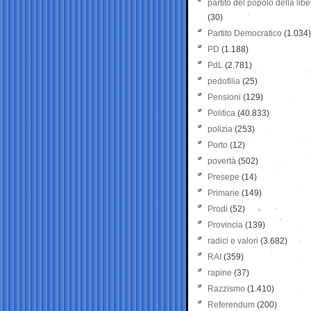
partito del popolo della libe
(30)
Partito Democratico
(1.034)
PD
(1.188)
PdL
(2.781)
pedofilia
(25)
Pensioni
(129)
Politica
(40.833)
polizia
(253)
Porto
(12)
povertà
(502)
Presepe
(14)
Primarie
(149)
Prodi
(52)
Provincia
(139)
radici e valori
(3.682)
RAI
(359)
rapine
(37)
Razzismo
(1.410)
Referendum
(200)