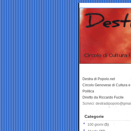
Destra di Popolo.net
Circolo Genovese di Cultura e
Politica
Diretto da Riccardo Fucile
Scrivici: destradipopolo@gma
Categorie
100 giorni
(5)