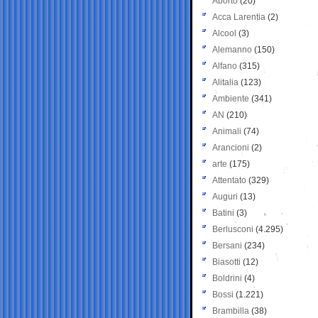
Aborto
(20)
Acca Larentia
(2)
Alcool
(3)
Alemanno
(150)
Alfano
(315)
Alitalia
(123)
Ambiente
(341)
AN
(210)
Animali
(74)
Arancioni
(2)
arte
(175)
Attentato
(329)
Auguri
(13)
Batini
(3)
Berlusconi
(4.295)
Bersani
(234)
Biasotti
(12)
Boldrini
(4)
Bossi
(1.221)
Brambilla
(38)