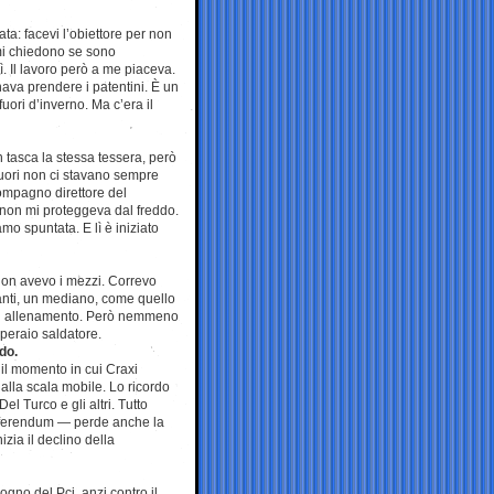
ta: facevi l’obiettore per non
 mi chiedono se sono
ì. Il lavoro però a me piaceva.
nava prendere i patentini. È un
ori d’inverno. Ma c’era il
n tasca la stessa tessera, però
 fuori non ci stavano sempre
ompagno direttore del
 non mi proteggeva dal freddo.
amo spuntata. E lì è iniziato
 Non avevo i mezzi. Correvo
anti, un mediano, come quello
ori allenamento. Però nemmeno
operaio saldatore.
do.
 il momento in cui Craxi
 alla scala mobile. Lo ricordo
el Turco e gli altri. Tutto
referendum — perde anche la
izia il declino della
ogno del Pci, anzi contro il