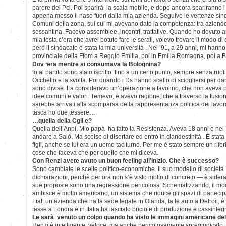
parere del Pci. Poi sparirà la scala mobile, e dopo ancora spariranno i 
appena messo il naso fuori dalla mia azienda. Seguivo le vertenze sind
Comuni della zona, sui cui mi avevano dato la competenza: tra aziend
sessantina. Facevo assemblee, incontri, trattative. Quando ho dovuto 
mia testa c’era che avrei potuto fare le serali, volevo trovare il modo di
però il sindacato è stata la mia università . Nel ’91, a 29 anni, mi hanno 
provinciale della Fiom a Reggio Emilia, poi in Emilia Romagna, poi a
Dov ‘era mentre si consumava la Bolognina?
Io al partito sono stato iscritto, fino a un certo punto, sempre senza ru
Occhetto e la svolta. Poi quando i Ds hanno scelto di sciogliersi per dare
sono divise. La consideravo un’operazione a tavolino, che non aveva p
idee comuni e valori. Temevo, e avevo ragione, che attraverso la fusion
sarebbe arrivati alla scomparsa della rappresentanza politica dei lavor
tasca ho due tessere…
…quella della Cgil e?
Quella dell’Anpi. Mio papà ha fatto la Resistenza. Aveva 18 anni e nel 
andare a Salò. Ma scelse di disertare ed entrò in clandestinità . È stat
figli, anche se lui era un uomo taciturno. Per me è stato sempre un rife
cose che faceva che per quello che mi diceva.
Con Renzi avete avuto un buon feeling all’inizio. Che è successo?
Sono cambiate le scelte politico-economiche. Il suo modello di società
dichiarazioni, perchè per ora non s’è visto molto di concreto — è sider
sue proposte sono una regressione pericolosa. Schematizzando, il model
ambisce è molto americano, un sistema che riduce gli spazi di partecipa
Fiat: un’azienda che ha la sede legale in Olanda, fa le auto a Detroit, 
tasse a Londra e in Italia ha lasciato briciole di produzione e cassintegr
Le sarà venuto un colpo quando ha visto le immagini americane de
Renzi è intelligente, veloce, ma anche pericolosamente spregiudicato. 