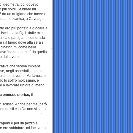
 di geometra, poi dovevo
 più soldi. Studiare mi
7 da un artigiano che faceva
 metalmeccanica, a Cavriago.
to ero più portato a giocare a
critto alla Fgci: dalle mie
ra stato partigiano comunista.
era il luogo dove alla sera si
 cineforum, come nella
stavo “naturalmente” da quella
e dal lavoro.
ativa che faceva impianti
ase, negli ospedali, le prime
te che d’inverno. Ma lavorare
do lo soffro moltissimo, e
are a lavorare un’ora di meno
promesso storico, il
indiscusso. Anche per me, però
comunisti e la Dc non si sono
 Trapani e poi un pezzo a
he ero saldatore, mi facevano