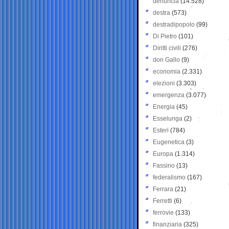
denuncia
(14.528)
destra
(573)
destradipopolo
(99)
Di Pietro
(101)
Diritti civili
(276)
don Gallo
(9)
economia
(2.331)
elezioni
(3.303)
emergenza
(3.077)
Energia
(45)
Esselunga
(2)
Esteri
(784)
Eugenetica
(3)
Europa
(1.314)
Fassino
(13)
federalismo
(167)
Ferrara
(21)
Ferretti
(6)
ferrovie
(133)
finanziaria
(325)