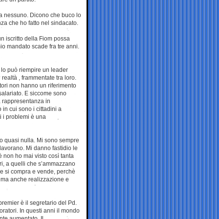
a nessuno. Dicono che buco lo
za che ho fatto nel sindacato.
 iscritto della Fiom possa
mio mandato scade fra tre anni.
n lo può riempire un leader
ealtà , frammentate tra loro.
tori non hanno un riferimento
 salariato. E siccome sono
ta rappresentanza in
n cui sono i cittadini a
i i problemi è una
vo quasi nulla. Mi sono sempre
 lavorano. Mi danno fastidio le
 non ho mai visto così tanta
ari, a quelli che s’ammazzano
he si compra e vende, perchè
i, ma anche realizzazione e
premier è il segretario del Pd.
oratori. In questi anni il mondo
ente aumentato. Il