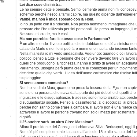
rtà
Lei dice cose di sinistra.
Le ho sempre dette e pensate. Semplicemente prima non mi conoscev
schermo perchè riesco a farmi capire, ma questo dipende dall’esperien
Vabbè, ma non è mica sposato con la Fiom.
Io ho un patto con il sindacato. Non posso nemmeno immaginare che un
pensare che l’ho utilizzato per fini personali. Ho preso un impegno, il 
Nessuno mi crede, ma è così.
Ma non potrebbe fare le stesse cose in Parlamento?
È un altro mondo. Il vuoto politico che indubbiamente c’è a sinistra no
calato da Marte e non lo si può fare nemmeno incollando insieme tante r
Nella mia testa io mi vedo sindacalista. Aggiungo: quando dico i lavora
politico, penso a tutte le persone che per vivere devono fare un lavoro
quelli che producono la ricchezza, hanno il diritto di avere un’adegua
Parlamento. Bisogna però prima creare le condizioni per un movimento i
decidere quello che verrà . L’idea dell’uomo carismatico che risolve tutt
stupidaggine.
Si sente ancora comunista?
Non ho studiato Marx, quando ho preso la tessera della Fgci non capi
sentito una persona che stava dalla parte dei più deboli e di quelli che
ingiustizie e le disuguaglianze. E adesso sono molto arrabbiato, perchè
disuguaglianza sociale. Penso ai cassintegrati, ai disoccupati, ai prec
perchè non sanno come tirare a campare. Il lavoro non è una merce c
attraverso il lavoro le persone trovano non solo i mezzi per sostentars
dignità .
Il 25 ottobre sarà un altro Circo Massimo?
Allora il presidente del Consiglio si chiamava Silvio Berlusconi, oggi il 
Non c’è più semplicemente l’attacco all’articolo 18 e allo statuto dei lav
del lavoro si è spezzettato, il tasso di astensione elettorale è ulteriorm