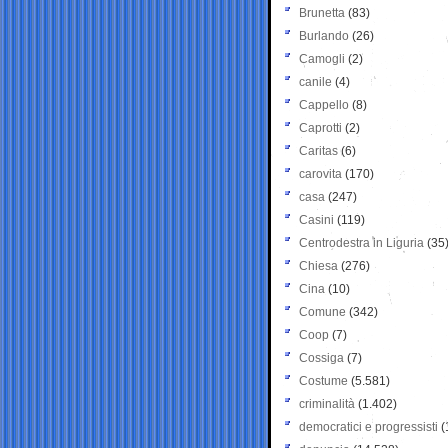
Brunetta
(83)
Burlando
(26)
Camogli
(2)
canile
(4)
Cappello
(8)
Caprotti
(2)
Caritas
(6)
carovita
(170)
casa
(247)
Casini
(119)
Centrodestra in Liguria
(35
Chiesa
(276)
Cina
(10)
Comune
(342)
Coop
(7)
Cossiga
(7)
Costume
(5.581)
criminalità
(1.402)
democratici e progressisti
(