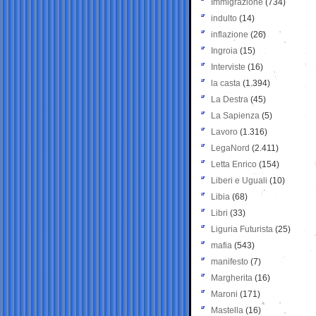
Immigrazione
(734)
indulto
(14)
inflazione
(26)
Ingroia
(15)
Interviste
(16)
la casta
(1.394)
La Destra
(45)
La Sapienza
(5)
Lavoro
(1.316)
LegaNord
(2.411)
Letta Enrico
(154)
Liberi e Uguali
(10)
Libia
(68)
Libri
(33)
Liguria Futurista
(25)
mafia
(543)
manifesto
(7)
Margherita
(16)
Maroni
(171)
Mastella
(16)