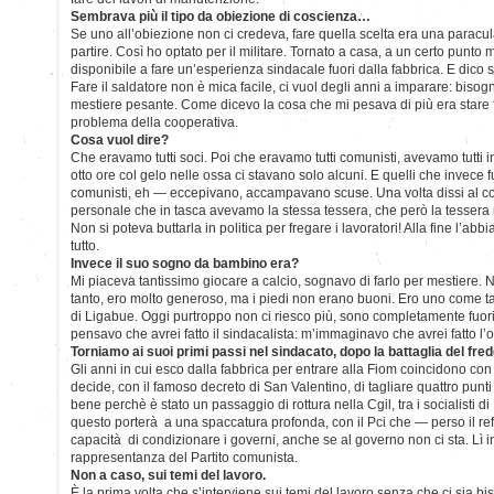
Sembrava più il tipo da obiezione di coscienza…
Se uno all’obiezione non ci credeva, fare quella scelta era una paracula
partire. Così ho optato per il militare. Tornato a casa, a un certo punto
disponibile a fare un’esperienza sindacale fuori dalla fabbrica. E dico s
Fare il saldatore non è mica facile, ci vuol degli anni a imparare: bisog
mestiere pesante. Come dicevo la cosa che mi pesava di più era stare fu
problema della cooperativa.
Cosa vuol dire?
Che eravamo tutti soci. Poi che eravamo tutti comunisti, avevamo tutti i
otto ore col gelo nelle ossa ci stavano solo alcuni. E quelli che invece
comunisti, eh — eccepivano, accampavano scuse. Una volta dissi al c
personale che in tasca avevamo la stessa tessera, che però la tessera
Non si poteva buttarla in politica per fregare i lavoratori! Alla fine l’abbi
tutto.
Invece il suo sogno da bambino era?
Mi piaceva tantissimo giocare a calcio, sognavo di farlo per mestiere.
tanto, ero molto generoso, ma i piedi non erano buoni. Ero uno come t
di Ligabue. Oggi purtroppo non ci riesco più, sono completamente fu
pensavo che avrei fatto il sindacalista: m’immaginavo che avrei fatto l’
Torniamo ai suoi primi passi nel sindacato, dopo la battaglia del fred
Gli anni in cui esco dalla fabbrica per entrare alla Fiom coincidono con
decide, con il famoso decreto di San Valentino, di tagliare quattro punti
bene perchè è stato un passaggio di rottura nella Cgil, tra i socialisti di D
questo porterà a una spaccatura profonda, con il Pci che — perso il 
capacità di condizionare i governi, anche se al governo non ci sta. Lì in
rappresentanza del Partito comunista.
Non a caso, sui temi del lavoro.
È la prima volta che s’interviene sui temi del lavoro senza che ci sia bis