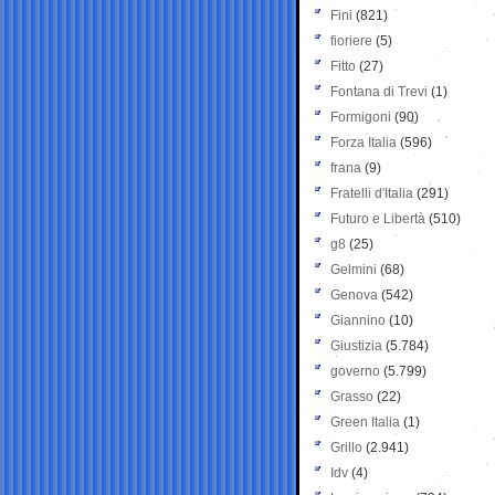
Fini
(821)
fioriere
(5)
Fitto
(27)
Fontana di Trevi
(1)
Formigoni
(90)
Forza Italia
(596)
frana
(9)
Fratelli d'Italia
(291)
Futuro e Libertà
(510)
g8
(25)
Gelmini
(68)
Genova
(542)
Giannino
(10)
Giustizia
(5.784)
governo
(5.799)
Grasso
(22)
Green Italia
(1)
Grillo
(2.941)
Idv
(4)