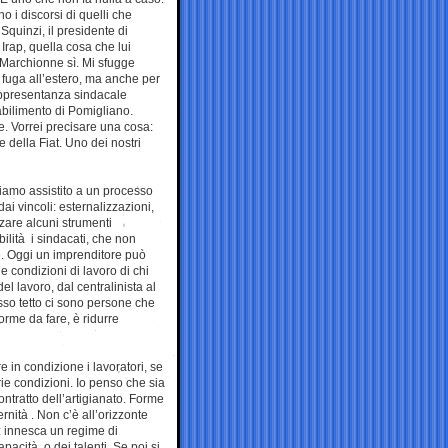
 i discorsi di quelli che
Squinzi, il presidente di
 Irap, quella cosa che lui
 Marchionne sì. Mi sfugge
fuga all’estero, ma anche per
rappresentanza sindacale
tabilimento di Pomigliano.
he. Vorrei precisare una cosa:
 della Fiat. Uno dei nostri
iamo assistito a un processo
ai vincoli: esternalizzazioni,
zzare alcuni strumenti
bilità i sindacati, che non
. Oggi un imprenditore può
e condizioni di lavoro di chi
l lavoro, dal centralinista al
tesso tetto ci sono persone che
orme da fare, è ridurre
 in condizione i lavoratori, se
rie condizioni. Io penso che sia
 contratto dell’artigianato. Forme
ternità . Non c’è all’orizzonte
 innesca un regime di
pacità o dei talenti. Se poi si