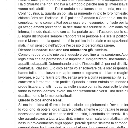
Ha dichiarato che non andava a Cernobbio perchè non gli interessavano
vanno nei salotti buoni. Poi è andato nella famosa rubinetteria, ma con 
Confindustria. E, guarda un po’, sta assumendo in toto le loro richieste:
chiama Jobs act, l’articolo 18. E poi: non è andato a Cernobbio, ma da
completamente come la Fiat possa essere un esempio: non solo per la 
gli atteggiamenti precedenti, la decisione di escludere la Fiom dalla 
interna, il modo ricattatorio con cui ha portato avanti l’accordo per lo s
Bisogna distinguere sempre i rapporti tra le persone e le scelte politic
non è Marchionne la questione, è la politica industriale e occupazionale
mali, in un senso o nell’altro, è l’eccesso di personalizzazione.
Dicono: i sindacati tutelano una minoranza già tutelata.
Come direbbero dalle mie parti, questo è vero fino a mezzogiorno. Abb
legislativo che ha permesso alle imprese di riorganizzarsi, liberandosi d
appalti, subappalti. Determinando anche l’impossibilità per noi di utili
contrattuali classici. E lo dico senza voler sollevare dalle loro responsa
hanno fatto abbastanza per capire come bisognava cambiare e reagire
lavorare, e quindi trarre profitto, senza avere alcuna responsabilità sull
concorre a formare questo profitto. Quando io sono entrato nel mondo de
progettista erano tutti inquadrati nello stesso contratto: oggi sotto lo s
fanno lo stesso identico lavoro, ma con trattamenti diversi. Una delle rif
drasticamente le forme contrattuali.
Questo lo dice anche Renzi.
Sì, ma in un’idea di riforma che ci esclude completamente. Deve mettere
lo vogliono, di potersi organizzare collettivamente e contrattare le prop
necessario arrivare al contratto dell’industria, il contratto dei servizi, il
che garantiscano a tutti, a tutti, diritti minimi: orari, salario, malattia, ma
nessun provvedimento sugli appalti, perchè questo sistema fa comodo:
competizione tra i lavoratori, e non sul piano delle competenze, delle ca