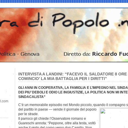
INTERVISTA A LANDINI: “FACEVO IL SALDATORE 8 ORE 
COMINCIO’ LA MIA BATTAGLIA PER I DIRITTI”
GLI ANNI IN COOPERATIVA, LA FAMIGLIA E L’IMPEGNO NEL SIN
DEI PIU’ DEBOLI E ODIO LE INGIUSTIZIE, LA POLITICA NON MI INT
SINDACALISTA”
il.com
C’è un memorabile episodio nel Mondo piccolo, quando il compagno s
del partito in paese — vende il giornale del popolo
per le strade.
Il parroco gli chiede l’Osservatore romano e
Guareschi annota: “Peppone, oltre alla testa, voltò
anche il resto del corpo verso don Camillo. Non