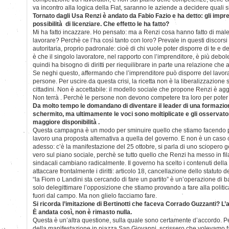
va incontro alla logica della Fiat, saranno le aziende a decidere quali sin
Tornato dagli Usa Renzi è andato da Fabio Fazio e ha detto: gli impr
possibilità di licenziare. Che effetto le ha fatto?
Mi ha fatto incazzare. Ho pensato: ma a Renzi cosa hanno fatto di male
lavorare? Perchè ce l’ha così tanto con loro? Prevale in questi discors
autoritaria, proprio padronale: cioè di chi vuole poter disporre di te e del
è che il singolo lavoratore, nel rapporto con l’imprenditore, è più debo
quindi ha bisogno di diritti per riequilibrare in parte una relazione che 
Se neghi questo, affermando che l’imprenditore può disporre del lavorato
persone. Per uscire da questa crisi, la ricetta non è la liberalizzazione 
cittadini. Non è accettabile: il modello sociale che propone Renzi è agg
Non terrà . Perchè le persone non devono competere tra loro per poter
Da molto tempo le domandano di diventare il leader di una formazione
schermito, ma ultimamente le voci sono moltiplicate e gli osservato
maggiore disponibilità .
Questa campagna è un modo per sminuire quello che stiamo facendo pe
lavoro una proposta alternativa a quella del governo. E non è un caso c
adesso: c’è la manifestazione del 25 ottobre, si parla di uno sciopero 
vero sul piano sociale, perchè se tutto quello che Renzi ha messo in fila 
sindacali cambiano radicalmente. Il governo ha scelto i contenuti della
attaccare frontalmente i diritti: articolo 18, cancellazione dello statuto dei
“la Fiom o Landini sta cercando di fare un partito” è un’operazione di b
solo delegittimare l’opposizione che stiamo provando a fare alla politic
fuori dal campo. Ma non glielo facciamo fare.
Si ricorda l’imitazione di Bertinotti che faceva Corrado Guzzanti? L
È andata così, non è rimasto nulla.
Questa è un’altra questione, sulla quale sono certamente d’accordo. P
della manifestazione in piazza San Giovanni, scrissero che volevamo fa