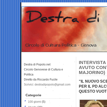
INTERVISTA
Destra di Popolo.net
AVUTO CONT
Circolo Genovese di Cultura e
MAJORINO)
Politica
Diretto da Riccardo Fucile
“IL NUOVO S
Scrivici: destradipopolo@gmail.com
PER IL PD AL
QUESTO VUOTO
Categorie
100 giorni
(5)