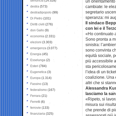
denuncia
(14.528)
un orientamento 
cambiate: le elez
destra
(573)
segretario uscen
destradipopolo
(99)
speranza: mi au
Di Pietro
(101)
Il sindaco Bepp
Diritti civili
(276)
con lei e il Ter
don Gallo
(9)
«Ho continuato a
economia
(2.331)
Sono pronta a mi
elezioni
(3.303)
sinistra: l’ambien
emergenza
(3.077)
sono convinta ch
Energia
(45)
equità sociale, 
Esselunga
(2)
più accessibile a
sta pericolosame
Esteri
(784)
l’idea di un tick
Eugenetica
(3)
coalizione. Una c
Europa
(1.314)
altri che si stan
Fassino
(13)
Alessandra Kus
federalismo
(167)
lasciamo la san
Ferrara
(21)
«Ripeto, si lavo
Ferretti
(6)
misura sui risult
ferrovie
(133)
che prende di pi
finanziaria
(325)
assessorati più i