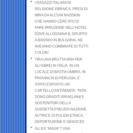
I RAGAZZI ITALIANI DI
RELIGIONE EBRAICA, PRESI DI
MIRA DA ALCUNI NAZISKIN
CHE HANNO CERCATO DI
FARE IRRUZIONE NELL’HOTEL
DOVE ALLOGGIAVA IL GRUPPO
A BANSKO IN BULGARIA, NE
AVEVANO COMBINATE DI TUTTI
COLORI
TIRA UNA BRUTTA ARIA PER
GLI EBREI IN ITALIA. IN UN
LOCALE DI BASTIA UMBRA, IN
PROVINCIA DI PERUGIA, E’
STATO ESPOSTO UN
CARTELLO ANTISEMITA: “NON
SONO GRADITI ISRAELIANI E
SOSTENITORI DELLA
SUDDETTA PSEUDO-NAZIONE
AUTRICE DI PULIZIA ETNICA,
DEPORTAZIONE E GENOCIDI
GLI EX “MAGA”? UNA