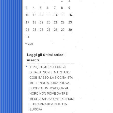
1
2
3
4
5
6
7
8
9
10
11
12
13
14
15
16
17
18
19
20
21
22
23
24
25
26
27
28
29
30
31
« Lug
Leggi gli ultimi articoli
inseriti
IL PO, FIUME PIU’ LUNGO
D’ITALIA, NON E’ MAI STATO
COSI’ BASSO. LA SICCITA’ STA
METTENDO A DURA PROVA I
SUOI VOLUMI D’ACQUA: AL
NORD NON PIOVE DA TRE
MESI,LA SITUAZIONE DEI FIUMI
E’ DRAMMATICA IN TUTTA
EUROPA