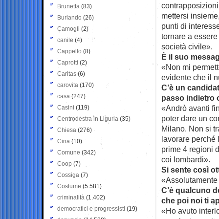
contrapposizion
Brunetta
(83)
mettersi insiem
Burlando
(26)
punti di interes
Camogli
(2)
tornare a essere 
canile
(4)
società civile».
Cappello
(8)
È il suo messag
Caprotti
(2)
«Non mi permetto
Caritas
(6)
evidente che il
carovita
(170)
C’è un candidat
casa
(247)
passo indietro 
«Andrò avanti fi
Casini
(119)
poter dare un co
Centrodestra in Liguria
(35)
Milano. Non si t
Chiesa
(276)
lavorare perché l
Cina
(10)
prime 4 regioni d
Comune
(342)
coi lombardi».
Coop
(7)
Si sente così ot
Cossiga
(7)
«Assolutamente s
Costume
(5.581)
C’è qualcuno de
criminalità
(1.402)
che poi noi ti
democratici e progressisti
(19)
«Ho avuto interlo