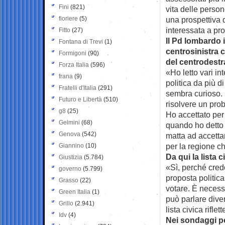
Fini
(821)
vita delle person
fioriere
(5)
una prospettiva 
interessata a pr
Fitto
(27)
Il Pd lombardo 
Fontana di Trevi
(1)
centrosinistra c
Formigoni
(90)
del centrodestr
Forza Italia
(596)
«Ho letto vari int
frana
(9)
politica da più 
Fratelli d'Italia
(291)
sembra curioso. 
Futuro e Libertà
(510)
risolvere un pro
g8
(25)
Ho accettato per
Gelmini
(68)
quando ho detto s
Genova
(542)
matta ad accetta
per la regione c
Giannino
(10)
Da qui la lista c
Giustizia
(5.784)
«Sì, perché cred
governo
(5.799)
proposta politica
Grasso
(22)
votare. È necessa
Green Italia
(1)
può parlare dive
Grillo
(2.941)
lista civica rifle
Idv
(4)
Nei sondaggi pe