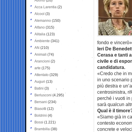
Aborto
(20)
Acca Larentia
(2)
Alcool
(3)
Alemanno
(150)
Alfano
(315)
Alitalia
(123)
Ambiente
(341)
fondo e vincerò»
AN
(210)
Ieri De Benedet
Cerasa e tanti 
Animali
(74)
civile e di espo
Arancioni
(2)
candidatura.
arte
(175)
«Credo che in mo
Attentato
(329)
in uno scenario
Auguri
(13)
più destra e un’
Batini
(3)
centrosinistra, r
Berlusconi
(4.295)
perché i vuoti in
Bersani
(234)
sarà qualcun alt
Biasotti
(12)
Qual è il timore
Boldrini
(4)
«Siamo già in ca
Bossi
(1.221)
contesto economi
concrete e veloci
Brambilla
(38)