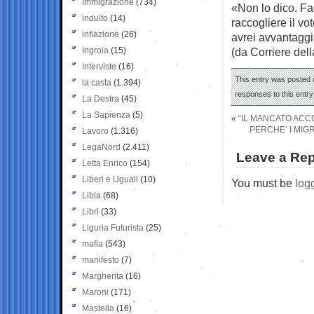
Immigrazione
(734)
«Non lo dico. F
indulto
(14)
raccogliere il v
inflazione
(26)
avrei avvantaggia
Ingroia
(15)
(da Corriere del
Interviste
(16)
This entry was posted 
la casta
(1.394)
responses to this entr
La Destra
(45)
La Sapienza
(5)
«
“IL MANCATO ACCO
PERCHE’ I MIG
Lavoro
(1.316)
LegaNord
(2.411)
Leave a Rep
Letta Enrico
(154)
Liberi e Uguali
(10)
You must be
log
Libia
(68)
Libri
(33)
Liguria Futurista
(25)
mafia
(543)
manifesto
(7)
Margherita
(16)
Maroni
(171)
Mastella
(16)