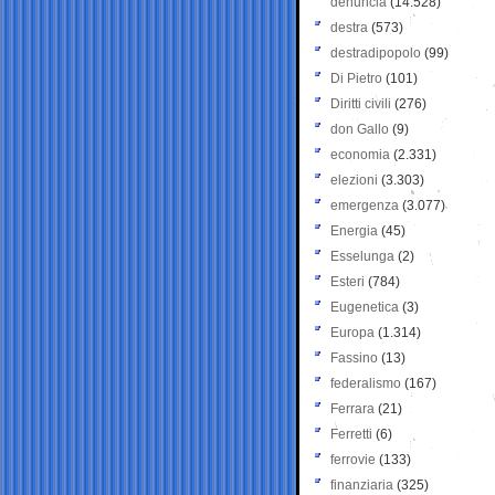
denuncia
(14.528)
destra
(573)
destradipopolo
(99)
Di Pietro
(101)
Diritti civili
(276)
don Gallo
(9)
economia
(2.331)
elezioni
(3.303)
emergenza
(3.077)
Energia
(45)
Esselunga
(2)
Esteri
(784)
Eugenetica
(3)
Europa
(1.314)
Fassino
(13)
federalismo
(167)
Ferrara
(21)
Ferretti
(6)
ferrovie
(133)
finanziaria
(325)