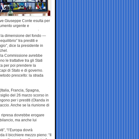
dove Giuseppe Conte esulta per
strumento urgente e
 la dimensione del fondo —
equilibrio” tra prestiti e
io”, dice la presidente in
chel.
te, la Commissione avrebbe
le trattative tra gli Stati
a per poi prendere la
capi di Stato e di governo.
etodo prescelto: la strada
(Italia, Francia, Spagna,
onsiglio del 26 marzo scorso in
gono per i prestiti (Olanda in
etaccio. Anche se la riunione di
di ripresa dovrebbe erogare
 bilancio, ma anche lui
iti”, “l’Europa dovrà
rda il bicchiere mezzo pieno: “Il