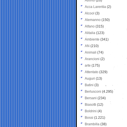
Aborto
(20)
Acca Larentia
(2)
Alcool
(3)
Alemanno
(150)
Alfano
(315)
Alitalia
(123)
Ambiente
(341)
AN
(210)
Animali
(74)
Arancioni
(2)
arte
(175)
Attentato
(329)
Auguri
(13)
Batini
(3)
Berlusconi
(4.295)
Bersani
(234)
Biasotti
(12)
Boldrini
(4)
Bossi
(1.221)
Brambilla
(38)