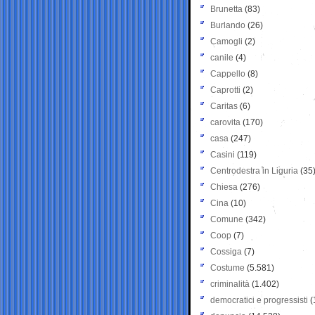
Brunetta
(83)
Burlando
(26)
Camogli
(2)
canile
(4)
Cappello
(8)
Caprotti
(2)
Caritas
(6)
carovita
(170)
casa
(247)
Casini
(119)
Centrodestra in Liguria
(35
Chiesa
(276)
Cina
(10)
Comune
(342)
Coop
(7)
Cossiga
(7)
Costume
(5.581)
criminalità
(1.402)
democratici e progressisti
(