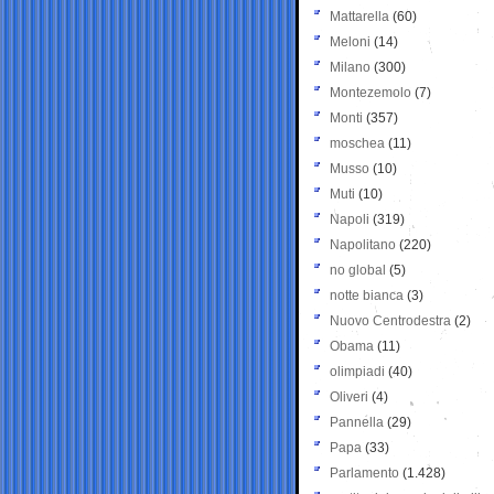
Mattarella
(60)
Meloni
(14)
Milano
(300)
Montezemolo
(7)
Monti
(357)
moschea
(11)
Musso
(10)
Muti
(10)
Napoli
(319)
Napolitano
(220)
no global
(5)
notte bianca
(3)
Nuovo Centrodestra
(2)
Obama
(11)
olimpiadi
(40)
Oliveri
(4)
Pannella
(29)
Papa
(33)
Parlamento
(1.428)