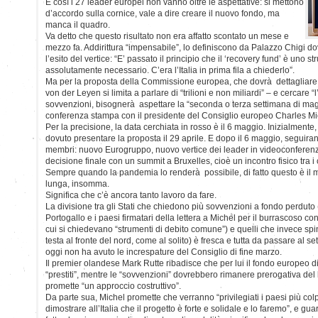
E così i 27 leader europei non vanno oltre le aspettative: si mettono
d’accordo sulla cornice, vale a dire creare il nuovo fondo, ma
manca il quadro.
Va detto che questo risultato non era affatto scontato un mese e
mezzo fa. Addirittura “impensabile”, lo definiscono da Palazzo Chigi 
l’esito del vertice: “E’ passato il principio che il ‘recovery fund’ è uno 
assolutamente necessario. C’era l’Italia in prima fila a chiederlo”.
Ma per la proposta della Commissione europea, che dovrà dettagliare
von der Leyen si limita a parlare di “trilioni e non miliardi” – e cercare “l’
sovvenzioni, bisognerà aspettare la “seconda o terza settimana di magg
conferenza stampa con il presidente del Consiglio europeo Charles Mi
Per la precisione, la data cerchiata in rosso è il 6 maggio. Inizialmen
dovuto presentare la proposta il 29 aprile. E dopo il 6 maggio, seguiranno 
membri: nuovo Eurogruppo, nuovo vertice dei leader in videoconferenz
decisione finale con un summit a Bruxelles, cioè un incontro fisico tra i 
Sempre quando la pandemia lo renderà possibile, di fatto questo è il m
lunga, insomma.
Significa che c’è ancora tanto lavoro da fare.
La divisione tra gli Stati che chiedono più sovvenzioni a fondo perduto 
Portogallo e i paesi firmatari della lettera a Michel per il burrascoso c
cui si chiedevano “strumenti di debito comune”) e quelli che invece spin
testa al fronte del nord, come al solito) è fresca e tutta da passare al s
oggi non ha avuto le increspature del Consiglio di fine marzo.
Il premier olandese Mark Rutte ribadisce che per lui il fondo europeo 
“prestiti”, mentre le “sovvenzioni” dovrebbero rimanere prerogativa del
promette “un approccio costruttivo”.
Da parte sua, Michel promette che verranno “privilegiati i paesi più colp
dimostrare all’Italia che il progetto è forte e solidale e lo faremo”, e gua