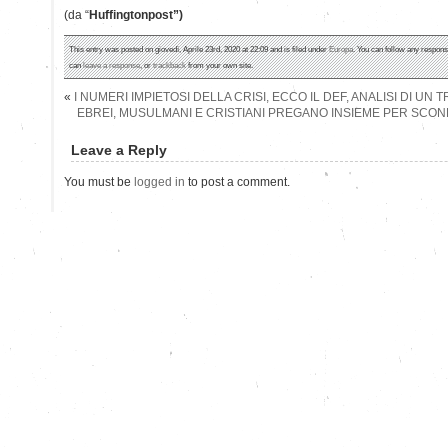
(da “
Huffingtonpost”)
This entry was posted on giovedì, Aprile 23rd, 2020 at 22:09 and is filed under
Europa
. You can follow any respons
can
leave a response
, or
trackback
from your own site.
«
I NUMERI IMPIETOSI DELLA CRISI, ECCO IL DEF, ANALISI DI UN
EBREI, MUSULMANI E CRISTIANI PREGANO INSIEME PER SCO
Leave a Reply
You must be
logged in
to post a comment.