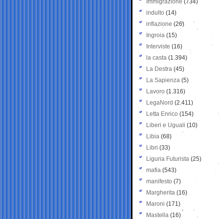
Immigrazione
(734)
indulto
(14)
inflazione
(26)
Ingroia
(15)
Interviste
(16)
la casta
(1.394)
La Destra
(45)
La Sapienza
(5)
Lavoro
(1.316)
LegaNord
(2.411)
Letta Enrico
(154)
Liberi e Uguali
(10)
Libia
(68)
Libri
(33)
Liguria Futurista
(25)
mafia
(543)
manifesto
(7)
Margherita
(16)
Maroni
(171)
Mastella
(16)