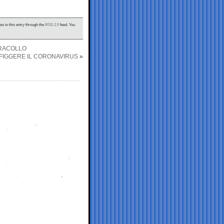
es to this entry through the
RSS 2.0
feed. You
 TRACOLLO
NFIGGERE IL CORONAVIRUS
»