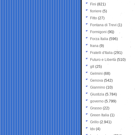
Fini
(821)
fioriere
(5)
Fitto
(27)
Fontana di Trevi
(1)
Formigoni
(90)
Forza Italia
(596)
frana
(9)
Fratelli d'Italia
(291)
Futuro e Libertà
(510)
g8
(25)
Gelmini
(68)
Genova
(542)
Giannino
(10)
Giustizia
(5.784)
governo
(5.799)
Grasso
(22)
Green Italia
(1)
Grillo
(2.941)
Idv
(4)