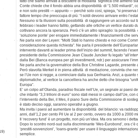
fatto che siamo arrivati a discutere di modalità significa che almeno s
Conte chiede che il fondo abbia una disponibilità di “1.500 miliardi”, 
e non solo prestiti — appunto — perchè solo così, spiega, “si preserva l’
fattore tempo che preoccupa di più: “I soldi devono arrivare entro l’estat
Nessuno si fa illusioni sulla possibilità di raggiungere un accordo sul bi
febbraio i leader hanno fallito, gettando alle ortiche un vertice durato du
coltivano ancora la speranza. Però c’è un altro spiraglio: la possibilità 
‘soluzione ponte’ per erogare immediatamente i finanziamenti che servo
Ne parla von der Leyen: “Molti Stati lo hanno chiesto e noi come Com
considerazione questa richiesta”. Ne parla il presidente dell’Europarl
intervento davanti ai leader prima dell’inizio del summit, facendo l’ese
presidente della Commissione Jean Claude Juncker fu legato “all’interv
dalla Bei (Banca europea per gli investimenti, ndr.) per assicurare l’im
Ne parla anche la governatrice della Bce Christine Lagarde, presente a
Però stavolta Merkel è in piena attività di mediazione, convinta che 
)
se l’Ue non si regge, a cominciare dalla sua Germania. Anzi, a quanto 
diplomatiche, al vertice la cancelliera ha anche detto che bisogna “unifo
Europa”.
E’ un colpo all’Olanda, paradiso fiscale nell’Ue, un segnale ai paesi d
che intanto “3,3 trilioni di euro” sono stati messi in campo dall’Ue, con d
l’intervento della Bei, il Mes, il piano Sure della Commissione di sosteg
è stato deciso oggi, saranno operativi a giugno.
Ma invita i paesi ad aumentare la disponibilità del bilancio: va raddopp
anni, dall’1,2 per cento Pil Ue al 2 per cento, ovvero da 1000 a 2000 mil
Il ‘recovery fund’ è un progetto, non più un’idea. Ma ora servono i dett
Dopo lo scontro nord-sud sulla discriminante ‘Mes-Eurobond’, ora c’è
‘prestiti-sovvenzioni’, ‘loans-grants’ per usare il linguaggio internazio
19)
semplice.