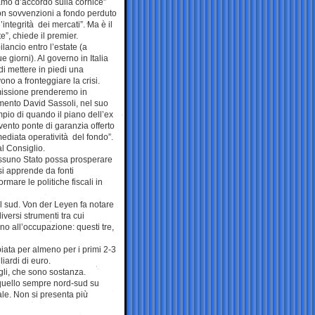
iamo d’accordo sulla cornice”
con sovvenzioni a fondo perduto
integrità dei mercati”. Ma è il
e”, chiede il premier.
lancio entro l’estate (a
e giorni). Al governo in Italia
di mettere in piedi una
no a fronteggiare la crisi.
missione prenderemo in
amento David Sassoli, nel suo
mpio di quando il piano dell’ex
ento ponte di garanzia offerto
mediata operatività del fondo”.
l Consiglio.
nessuno Stato possa prosperare
si apprende da fonti
rmare le politiche fiscali in
el sud. Von der Leyen fa notare
iversi strumenti tra cui
no all’occupazione: questi tre,
iata per almeno per i primi 2-3
iardi di euro.
agli, che sono sostanza.
 quello sempre nord-sud su
nale. Non si presenta più