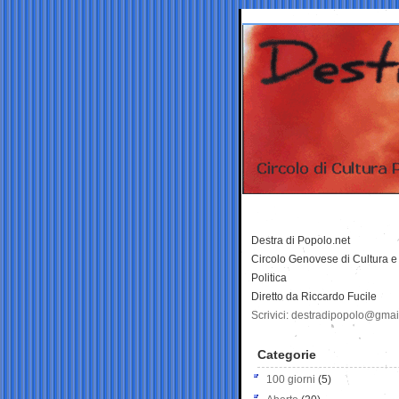
Destra di Popolo.net
Circolo Genovese di Cultura e
Politica
Diretto da Riccardo Fucile
Scrivici: destradipopolo@gma
Categorie
100 giorni
(5)