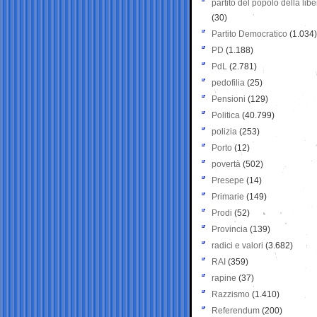
partito del popolo della libe
(30)
Partito Democratico
(1.034)
PD
(1.188)
PdL
(2.781)
pedofilia
(25)
Pensioni
(129)
Politica
(40.799)
polizia
(253)
Porto
(12)
povertà
(502)
Presepe
(14)
Primarie
(149)
Prodi
(52)
Provincia
(139)
radici e valori
(3.682)
RAI
(359)
rapine
(37)
Razzismo
(1.410)
Referendum
(200)