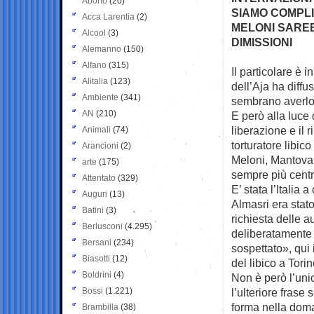
Aborto
(20)
SIAMO COMPLIC
Acca Larentia
(2)
MELONI SARE
Alcool
(3)
DIMISSIONI
Alemanno
(150)
Alfano
(315)
Il particolare è
Alitalia
(123)
dell’Aja ha
diffus
Ambiente
(341)
sembrano averlo
AN
(210)
E però alla luce 
liberazione e il 
Animali
(74)
torturatore libic
Arancioni
(2)
Meloni, Mantovan
arte
(175)
sempre più centr
Attentato
(329)
E’ stata l’Italia 
Auguri
(13)
Almasri era stato
Batini
(3)
richiesta delle au
Berlusconi
(4.295)
deliberatamente 
Bersani
(234)
sospettato», qui 
Biasotti
(12)
del libico a Tor
Boldrini
(4)
Non è però l’unic
Bossi
(1.221)
l’ulteriore frase 
forma nella doma
Brambilla
(38)