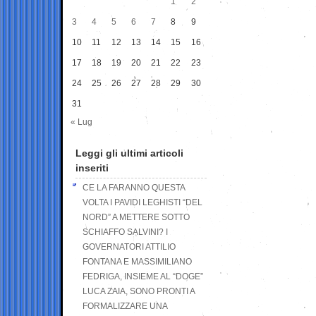
1
2
3
4
5
6
7
8
9
10
11
12
13
14
15
16
17
18
19
20
21
22
23
24
25
26
27
28
29
30
31
« Lug
Leggi gli ultimi articoli
inseriti
CE LA FARANNO QUESTA
VOLTA I PAVIDI LEGHISTI “DEL
NORD” A METTERE SOTTO
SCHIAFFO SALVINI? I
GOVERNATORI ATTILIO
FONTANA E MASSIMILIANO
FEDRIGA, INSIEME AL “DOGE”
LUCA ZAIA, SONO PRONTI A
FORMALIZZARE UNA