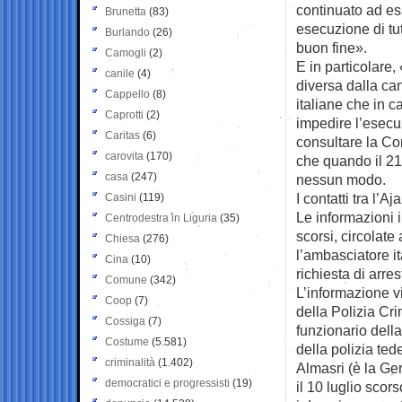
continuato ad ess
Brunetta
(83)
esecuzione di tut
Burlando
(26)
buon fine».
Camogli
(2)
E in particolare,
canile
(4)
diversa dalla can
Cappello
(8)
italiane che in 
Caprotti
(2)
impedire l’esecu
Caritas
(6)
consultare la Cor
carovita
(170)
che quando il 21 
casa
(247)
nessun modo.
I contatti tra l’Aja
Casini
(119)
Le informazioni 
Centrodestra in Liguria
(35)
scorsi, circolat
Chiesa
(276)
l’ambasciatore it
Cina
(10)
richiesta di arr
Comune
(342)
L’informazione vi
Coop
(7)
della Polizia Crim
Cossiga
(7)
funzionario della
Costume
(5.581)
della polizia ted
criminalità
(1.402)
Almasri (è la Ger
democratici e progressisti
(19)
il 10 luglio scor