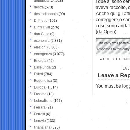
denuncia
(14.528)
i due si sono ce
aveva raccolto, 
destra
(573)
Anche qui gli at
destradipopolo
(99)
correggere o san
Di Pietro
(101)
cose sono andate
Diritti civili
(276)
(da Open)
don Gallo
(9)
economia
(2.331)
This entry was posted o
elezioni
(3.303)
responses to this entr
emergenza
(3.077)
«
CHE BEL CONDO
Energia
(45)
Esselunga
(2)
LA L
Esteri
(784)
Leave a Rep
Eugenetica
(3)
You must be
log
Europa
(1.314)
Fassino
(13)
federalismo
(167)
Ferrara
(21)
Ferretti
(6)
ferrovie
(133)
finanziaria
(325)