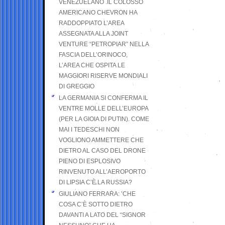
VENEZUELANO .IL COLOSSO
AMERICANO CHEVRON HA
RADDOPPIATO L’AREA
ASSEGNATA ALLA JOINT
VENTURE “PETROPIAR” NELLA
FASCIA DELL’ORINOCO,
L’AREA CHE OSPITA LE
MAGGIORI RISERVE MONDIALI
DI GREGGIO
LA GERMANIA SI CONFERMA IL
VENTRE MOLLE DELL’EUROPA
(PER LA GIOIA DI PUTIN). COME
MAI I TEDESCHI NON
VOGLIONO AMMETTERE CHE
DIETRO AL CASO DEL DRONE
PIENO DI ESPLOSIVO
RINVENUTO ALL’AEROPORTO
DI LIPSIA C’È LA RUSSIA?
GIULIANO FERRARA: ’CHE
COSA C’È SOTTO DIETRO
DAVANTI A LATO DEL “SIGNOR