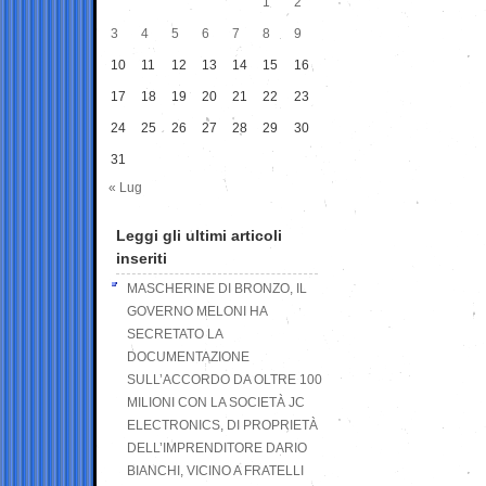
1
2
3
4
5
6
7
8
9
10
11
12
13
14
15
16
17
18
19
20
21
22
23
24
25
26
27
28
29
30
31
« Lug
Leggi gli ultimi articoli
inseriti
MASCHERINE DI BRONZO, IL
GOVERNO MELONI HA
SECRETATO LA
DOCUMENTAZIONE
SULL’ACCORDO DA OLTRE 100
MILIONI CON LA SOCIETÀ JC
ELECTRONICS, DI PROPRIETÀ
DELL’IMPRENDITORE DARIO
BIANCHI, VICINO A FRATELLI