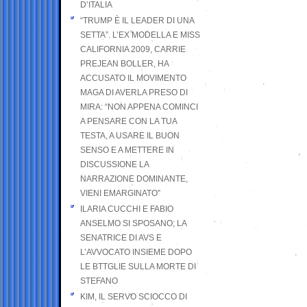
D’ITALIA
“TRUMP È IL LEADER DI UNA
SETTA”. L’EX MODELLA E MISS
CALIFORNIA 2009, CARRIE
PREJEAN BOLLER, HA
ACCUSATO IL MOVIMENTO
MAGA DI AVERLA PRESO DI
MIRA: “NON APPENA COMINCI
A PENSARE CON LA TUA
TESTA, A USARE IL BUON
SENSO E A METTERE IN
DISCUSSIONE LA
NARRAZIONE DOMINANTE,
VIENI EMARGINATO”
ILARIA CUCCHI E FABIO
ANSELMO SI SPOSANO; LA
SENATRICE DI AVS E
L’AVVOCATO INSIEME DOPO
LE BTTGLIE SULLA MORTE DI
STEFANO
KIM, IL SERVO SCIOCCO DI