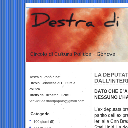
LA DEPUTAT
Destra di Popolo.net
DALL’INTER
Circolo Genovese di Cultura e
Politica
DATO CHE E’ 
Diretto da Riccardo Fucile
NESSUNO L’HA
Scrivici: destradipopolo@gmail.com
L’ex deputata br
Categorie
partito
dell’ex pr
ieri alla Cnn Bras
100 giorni
(5)
Stati Uniti. La d