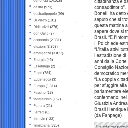
denuncia
(14.528)
cittadinanza e d
contraddittorio”.
destra
(573)
Bonelli ha detto 
destradipopolo
(99)
saputo che si tro
Di Pietro
(101)
questa mattina a
Diritti civili
(276)
sapere dove si tr
don Gallo
(9)
Brasil. “E l’info
economia
(2.331)
Il Pd chiede est
elezioni
(3.303)
“L’Italia attivi t
emergenza
(3.077)
l’estradizione d
Energia
(45)
anni dalla Corte
Esselunga
(2)
Consiglio Naziona
democratico memb
Esteri
(784)
“La doppia citta
Eugenetica
(3)
per sfuggire alla
Europa
(1.314)
parlamentare ele
Fassino
(13)
confermarlo; nel
federalismo
(167)
Giustizia Andrea
Ferrara
(21)
Brasil Henrique 
Ferretti
(6)
(da Fanpage)
ferrovie
(133)
finanziaria
(325)
This entry was posted o