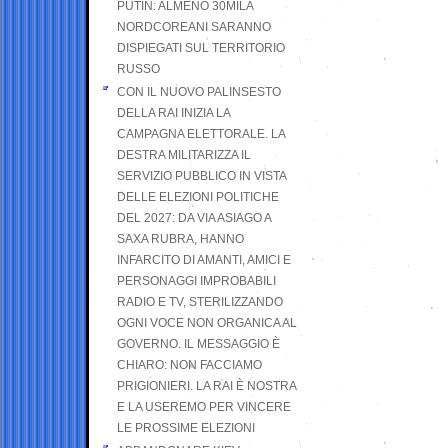
PUTIN: ALMENO 30MILA
NORDCOREANI SARANNO
DISPIEGATI SUL TERRITORIO
RUSSO
CON IL NUOVO PALINSESTO
DELLA RAI INIZIA LA
CAMPAGNA ELETTORALE. LA
DESTRA MILITARIZZA IL
SERVIZIO PUBBLICO IN VISTA
DELLE ELEZIONI POLITICHE
DEL 2027: DA VIA ASIAGO A
SAXA RUBRA, HANNO
INFARCITO DI AMANTI, AMICI E
PERSONAGGI IMPROBABILI
RADIO E TV, STERILIZZANDO
OGNI VOCE NON ORGANICA AL
GOVERNO. IL MESSAGGIO È
CHIARO: NON FACCIAMO
PRIGIONIERI. LA RAI È NOSTRA
E LA USEREMO PER VINCERE
LE PROSSIME ELEZIONI