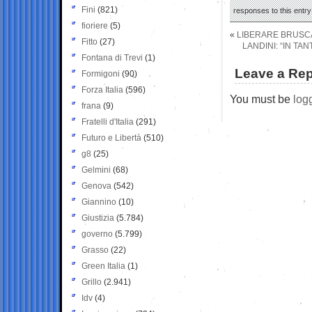
Fini
(821)
responses to this entr
fioriere
(5)
«
LIBERARE BRUSC
Fitto
(27)
LANDINI: “IN T
Fontana di Trevi
(1)
Leave a Rep
Formigoni
(90)
Forza Italia
(596)
You must be
log
frana
(9)
Fratelli d'Italia
(291)
Futuro e Libertà
(510)
g8
(25)
Gelmini
(68)
Genova
(542)
Giannino
(10)
Giustizia
(5.784)
governo
(5.799)
Grasso
(22)
Green Italia
(1)
Grillo
(2.941)
Idv
(4)