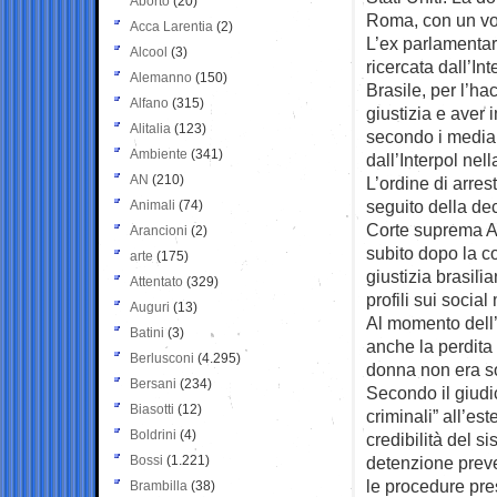
Aborto
(20)
Roma, con un vo
Acca Larentia
(2)
L’ex parlamentare
Alcool
(3)
ricercata dall’In
Alemanno
(150)
Brasile, per l’h
Alfano
(315)
giustizia e aver 
Alitalia
(123)
secondo i media 
Ambiente
(341)
dall’Interpol nell
AN
(210)
L’ordine di arres
seguito della dec
Animali
(74)
Corte suprema Al
Arancioni
(2)
subito dopo la c
arte
(175)
giustizia brasili
Attentato
(329)
profili sui socia
Auguri
(13)
Al momento dell’
Batini
(3)
anche la perdita
Berlusconi
(4.295)
donna non era so
Bersani
(234)
Secondo il giudi
Biasotti
(12)
criminali” all’est
Boldrini
(4)
credibilità del s
Bossi
(1.221)
detenzione preve
le procedure pres
Brambilla
(38)