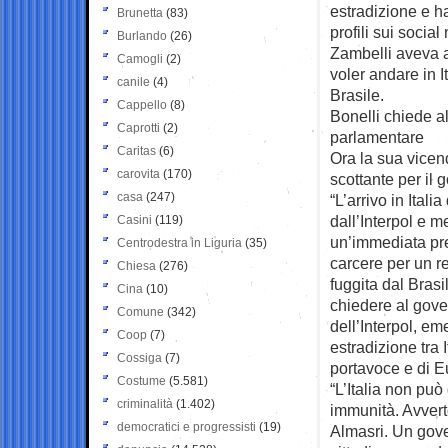
estradizione e ha
Brunetta
(83)
profili sui social
Burlando
(26)
Zambelli aveva a
Camogli
(2)
voler andare in I
canile
(4)
Brasile.
Cappello
(8)
Bonelli chiede a
Caprotti
(2)
parlamentare
Caritas
(6)
Ora la sua vicen
carovita
(170)
scottante per il
casa
(247)
“L’arrivo in Ital
dall’Interpol e m
Casini
(119)
un’immediata pre
Centrodestra in Liguria
(35)
carcere per un re
Chiesa
(276)
fuggita dal Bras
Cina
(10)
chiedere al gove
Comune
(342)
dell’Interpol, em
Coop
(7)
estradizione tra I
Cossiga
(7)
portavoce e di E
Costume
(5.581)
“L’Italia non può
criminalità
(1.402)
immunità. Avverto
democratici e progressisti
(19)
Almasri. Un gover