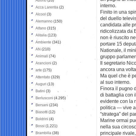
Aborto
(20)
interno.
Acca Larentia
(2)
Finito in una spi
Alcool
(3)
del duello televi
Alemanno
(150)
candidata alle pr
Alfano
(315)
ridicolizzata da
Alitalia
(123)
non è riuscito n
Ambiente
(341)
portare 15 deput
AN
(210)
Nationale, il mi
gruppo parlamen
Animali
(74)
Il segretario Nic
Arancioni
(2)
ancora una volta
arte
(175)
Ma quel che è pe
Attentato
(329)
al suo interno.
Auguri
(13)
Finora il pugno 
Batini
(3)
di battaglia con 
Berlusconi
(4.295)
evidente con la 
Bersani
(234)
politica — vive 
Biasotti
(12)
“stratega” del par
Boldrini
(4)
Marine ormai può
Bossi
(1.221)
nella sua circosc
principale rival
Brambilla
(38)