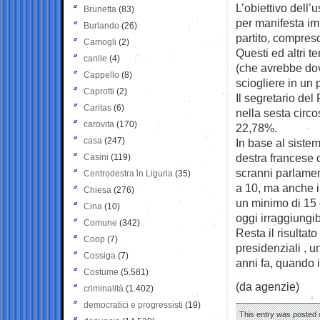
L’obiettivo dell
Brunetta
(83)
per manifesta im
Burlando
(26)
partito, compreso
Camogli
(2)
Questi ed altri 
canile
(4)
(che avrebbe dovu
Cappello
(8)
sciogliere in un 
Caprotti
(2)
Il segretario del
Caritas
(6)
nella sesta circ
carovita
(170)
22,78%.
casa
(247)
In base al sistem
destra francese 
Casini
(119)
scranni parlament
Centrodestra in Liguria
(35)
a 10, ma anche 
Chiesa
(276)
un minimo di 15
Cina
(10)
oggi irraggiungib
Comune
(342)
Resta il risultat
Coop
(7)
presidenziali , u
Cossiga
(7)
anni fa, quando i
Costume
(5.581)
(da agenzie)
criminalità
(1.402)
democratici e progressisti
(19)
This entry was posted o