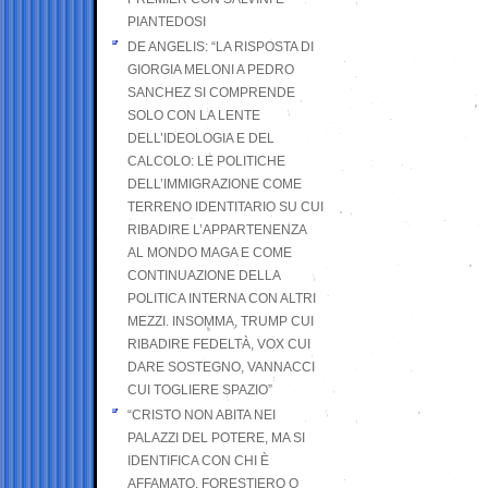
PIANTEDOSI
DE ANGELIS: “LA RISPOSTA DI
GIORGIA MELONI A PEDRO
SANCHEZ SI COMPRENDE
SOLO CON LA LENTE
DELL’IDEOLOGIA E DEL
CALCOLO: LE POLITICHE
DELL’IMMIGRAZIONE COME
TERRENO IDENTITARIO SU CUI
RIBADIRE L’APPARTENENZA
AL MONDO MAGA E COME
CONTINUAZIONE DELLA
POLITICA INTERNA CON ALTRI
MEZZI. INSOMMA, TRUMP CUI
RIBADIRE FEDELTÀ, VOX CUI
DARE SOSTEGNO, VANNACCI
CUI TOGLIERE SPAZIO”
“CRISTO NON ABITA NEI
PALAZZI DEL POTERE, MA SI
IDENTIFICA CON CHI È
AFFAMATO, FORESTIERO O