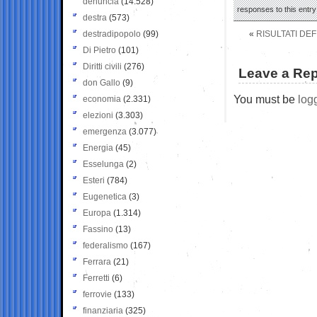
denuncia
(14.528)
responses to this entr
destra
(573)
destradipopolo
(99)
«
RISULTATI DEF
Di Pietro
(101)
Diritti civili
(276)
Leave a Rep
don Gallo
(9)
You must be
log
economia
(2.331)
elezioni
(3.303)
emergenza
(3.077)
Energia
(45)
Esselunga
(2)
Esteri
(784)
Eugenetica
(3)
Europa
(1.314)
Fassino
(13)
federalismo
(167)
Ferrara
(21)
Ferretti
(6)
ferrovie
(133)
finanziaria
(325)