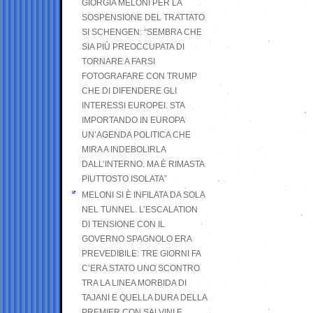
GIORGIA MELONI PER LA
SOSPENSIONE DEL TRATTATO
SI SCHENGEN: “SEMBRA CHE
SIA PIÙ PREOCCUPATA DI
TORNARE A FARSI
FOTOGRAFARE CON TRUMP
CHE DI DIFENDERE GLI
INTERESSI EUROPEI. STA
IMPORTANDO IN EUROPA
UN’AGENDA POLITICA CHE
MIRA A INDEBOLIRLA
DALL’INTERNO. MA È RIMASTA
PIUTTOSTO ISOLATA”
MELONI SI È INFILATA DA SOLA
NEL TUNNEL. L’ESCALATION
DI TENSIONE CON IL
GOVERNO SPAGNOLO ERA
PREVEDIBILE: TRE GIORNI FA
C’ERA STATO UNO SCONTRO
TRA LA LINEA MORBIDA DI
TAJANI E QUELLA DURA DELLA
PREMIER CON SALVINI E