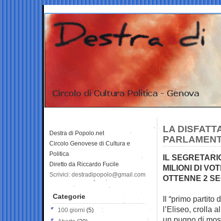
LA DISFATTA
Destra di Popolo.net
PARLAMENT
Circolo Genovese di Cultura e
Politica
IL SEGRETARI
Diretto da Riccardo Fucile
MILIONI DI VO
Scrivici: destradipopolo@gmail.com
OTTENNE 2 SEG
Categorie
Il “primo partito
l’Eliseo, crolla a
100 giorni
(5)
un pugno di mos