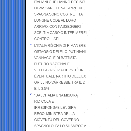
ITALIANI CHE HANNO DECISO
DI PASSARE LE VACANZE IN
SPAGNA SONO COSTRETTI A
LUNGHE CODE AL LORO
ARRIVO, CON PASSEGGERI
SCELTI A CASO O INTERI AEREI
CONTROLLATI
L’ITALIA RISCHIA DI RIMANERE
OSTAGGIO DEI FILO-PUTINIANI
VANNACCI E DI BATTISTA.
FUTURO NAZIONALE
VELEGGIA SOPRA IL 7% E UN
EVENTUALE PARTITO DELL’EX
GRILLINO VARREBBE TRA IL 2
E IL 3.5%
“DALL’ITALIA UNA MISURA
RIDICOLA E
IRRESPONSABILE”: SIRA
REGO, MINISTRA DELLA
GIOVENTÙ DEL GOVERNO
SPAGNOLO, FA LO SHAMPOO A