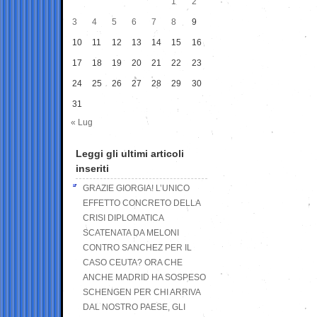
1
2
3
4
5
6
7
8
9
10
11
12
13
14
15
16
17
18
19
20
21
22
23
24
25
26
27
28
29
30
31
« Lug
Leggi gli ultimi articoli
inseriti
GRAZIE GIORGIA! L’UNICO
EFFETTO CONCRETO DELLA
CRISI DIPLOMATICA
SCATENATA DA MELONI
CONTRO SANCHEZ PER IL
CASO CEUTA? ORA CHE
ANCHE MADRID HA SOSPESO
SCHENGEN PER CHI ARRIVA
DAL NOSTRO PAESE, GLI