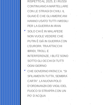
RISPETTO AL 2025, E I RUSSI
CONTINUANO A MARTELLARE
CON LE STRAGI DI CIVILI. IL
GUAIO È CHE GLI AMERICANI
HANNO USATO TUTTI I MISSILI
PER LA GUERRA IN IRAN
SOLO CHI È IN MALAFEDE
NON VUOLE VEDERE CHE
PUTIN È GIÀ IN GUERRA CON
L’EUROPA: TRA ATTACCHI
IBRIDI, TROLL E
INTERFERENZE, I BLITZ SONO
SOTTO GLI OCCHI DI TUTTI
OGNI GIORNO
CHE GOVERNO PATACCA. “SI
SFILAMENTA TUTTA, SEMBRA
CARTA”. LA NUOVA POLO
D’ORDINANZA DEI VIGILI DEL
FUOCO SI STRAPPA CON UN
PO’ D’ACQUA