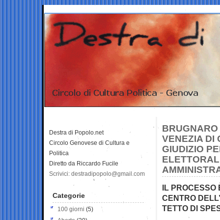
BRUGNARO C
Destra di Popolo.net
VENEZIA DI
Circolo Genovese di Cultura e
GIUDIZIO P
Politica
ELETTORALI
Diretto da Riccardo Fucile
AMMINISTRA
Scrivici: destradipopolo@gmail.com
IL PROCESSO 
Categorie
CENTRO DELL’
TETTO DI SPE
100 giorni
(5)