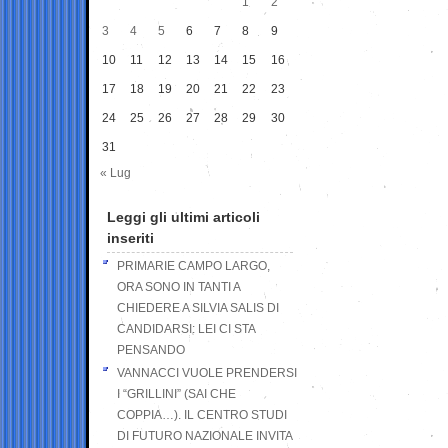
1
2
3
4
5
6
7
8
9
10
11
12
13
14
15
16
17
18
19
20
21
22
23
24
25
26
27
28
29
30
31
« Lug
Leggi gli ultimi articoli
inseriti
PRIMARIE CAMPO LARGO,
ORA SONO IN TANTI A
CHIEDERE A SILVIA SALIS DI
CANDIDARSI: LEI CI STA
PENSANDO
VANNACCI VUOLE PRENDERSI
I “GRILLINI” (SAI CHE
COPPIA…). IL CENTRO STUDI
DI FUTURO NAZIONALE INVITA