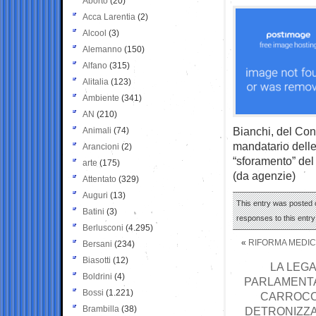
Aborto
(20)
Acca Larentia
(2)
Alcool
(3)
Alemanno
(150)
Alfano
(315)
Alitalia
(123)
Ambiente
(341)
AN
(210)
Bianchi, del Con
Animali
(74)
mandatario delle 
Arancioni
(2)
“sforamento” del 
arte
(175)
(da agenzie)
Attentato
(329)
Auguri
(13)
This entry was posted o
Batini
(3)
responses to this entr
Berlusconi
(4.295)
«
RIFORMA MEDICI
Bersani
(234)
Biasotti
(12)
LA LEG
Boldrini
(4)
PARLAMENTA
Bossi
(1.221)
CARROCCI
Brambilla
(38)
DETRONIZZA