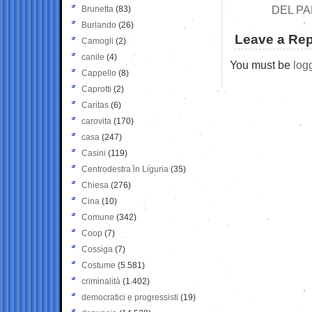
DEL PA
Brunetta
(83)
Burlando
(26)
Leave a Rep
Camogli
(2)
canile
(4)
You must be
log
Cappello
(8)
Caprotti
(2)
Caritas
(6)
carovita
(170)
casa
(247)
Casini
(119)
Centrodestra in Liguria
(35)
Chiesa
(276)
Cina
(10)
Comune
(342)
Coop
(7)
Cossiga
(7)
Costume
(5.581)
criminalità
(1.402)
democratici e progressisti
(19)