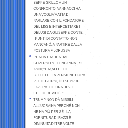
BEPPE GRILLO A UN
CONFRONTO. VANNACCI HA
UNA VOGLIA MATTA DI
PARLARE CON IL FONDATORE
DEL M5S E INTERCETTARE I
DELUSI DA GIUSEPPE CONTE.
I PUNTI DI CONTATTO NON
MANCANO, A PARTIRE DALLA
POSTURA FILORUSSA
L’ITALIA TRADITA DAL
GOVERNO MELONI. ANNA , 72
ANNI; “TRA AFFITTO E
BOLLETTE LA PENSIONE DURA
POCHI GIORNI, HO SEMPRE
LAVORATO E ORA DEVO
CHIEDERE AIUTO”
TRUMP NON DÀ MISSILI
ALL’UCRAINA PERCHÉ NON
NE HA PIÙ PER SÉ : LA
FORNITURA DI RAZZI È
DIMINUITA DI TRE VOLTE