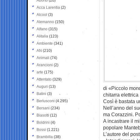
Aborto
(20)
Acca Larentia
(2)
Alcool
(3)
Alemanno
(150)
Alfano
(315)
Alitalia
(123)
Ambiente
(341)
AN
(210)
Animali
(74)
Arancioni
(2)
arte
(175)
Attentato
(329)
Auguri
(13)
di «Piccolo mon
Batini
(3)
chitarra elettrica
Così è bastata un
Berlusconi
(4.295)
Nell’anno del suo
Bersani
(234)
ma Corazzini. P
Biasotti
(12)
A incastrare il m
Boldrini
(4)
popolare Manteb
Bossi
(1.221)
L’autore del post
Brambilla
(38)