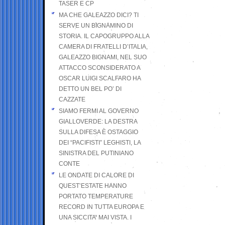
TASER E CP
MA CHE GALEAZZO DICI? TI
SERVE UN BIGNAMINO DI
STORIA. IL CAPOGRUPPO ALLA
CAMERA DI FRATELLI D’ITALIA,
GALEAZZO BIGNAMI, NEL SUO
ATTACCO SCONSIDERATO A
OSCAR LUIGI SCALFARO HA
DETTO UN BEL PO’ DI
CAZZATE
SIAMO FERMI AL GOVERNO
GIALLOVERDE: LA DESTRA
SULLA DIFESA È OSTAGGIO
DEI “PACIFISTI” LEGHISTI, LA
SINISTRA DEL PUTINIANO
CONTE
LE ONDATE DI CALORE DI
QUEST’ESTATE HANNO
PORTATO TEMPERATURE
RECORD IN TUTTA EUROPA E
UNA SICCITA’ MAI VISTA. I