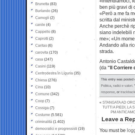
«Intendiamoci, le
Brunetta
(83)
ben più gravi di 
Burlando
(26)
«Però a me fa mo
Camogli
(2)
scritta dal minis
canile
(4)
Anche perchè rip
Cappello
(8)
siano indelebili
me»; «Un momento
Caprotti
(2)
Andando alla ric
Caritas
(6)
strada.
carovita
(170)
casa
(247)
Antonio Castald
Casini
(119)
(da
“Il Corriere
Centrodestra in Liguria
(35)
This entry was posted 
Chiesa
(276)
Politica
,
radici e valori
.
Cina
(10)
response
, or
trackbac
Comune
(342)
Coop
(7)
«
STANGATA AD OROL
TUTTI A PIEDI, LA
Cossiga
(7)
PM ANTICAMO
Costume
(5.581)
Leave a Rep
criminalità
(1.402)
democratici e progressisti
(19)
You must be
log