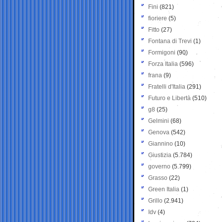
Fini
(821)
fioriere
(5)
Fitto
(27)
Fontana di Trevi
(1)
Formigoni
(90)
Forza Italia
(596)
frana
(9)
Fratelli d'Italia
(291)
Futuro e Libertà
(510)
g8
(25)
Gelmini
(68)
Genova
(542)
Giannino
(10)
Giustizia
(5.784)
governo
(5.799)
Grasso
(22)
Green Italia
(1)
Grillo
(2.941)
Idv
(4)