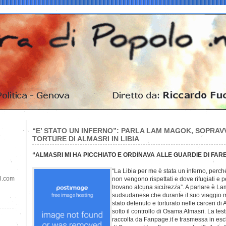
“E’ STATO UN INFERNO”: PARLA LAM MAGOK, SOPRAV
TORTURE DI ALMASRI IN LIBIA
“ALMASRI MI HA PICCHIATO E ORDINAVA ALLE GUARDIE DI FAR
“La Libia per me è stata un inferno, perch
il.com
non vengono rispettati e dove rifugiati e
trovano alcuna sicurezza”. A parlare è La
sudsudanese che durante il suo viaggio mi
stato detenuto e torturato nelle carceri di 
sotto il controllo di Osama Almasri. La te
raccolta da Fanpage.it e trasmessa in esc