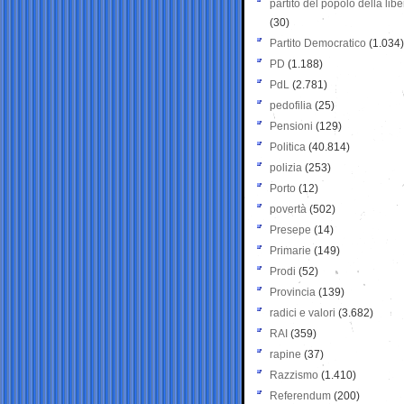
partito del popolo della libe
(30)
Partito Democratico
(1.034)
PD
(1.188)
PdL
(2.781)
pedofilia
(25)
Pensioni
(129)
Politica
(40.814)
polizia
(253)
Porto
(12)
povertà
(502)
Presepe
(14)
Primarie
(149)
Prodi
(52)
Provincia
(139)
radici e valori
(3.682)
RAI
(359)
rapine
(37)
Razzismo
(1.410)
Referendum
(200)