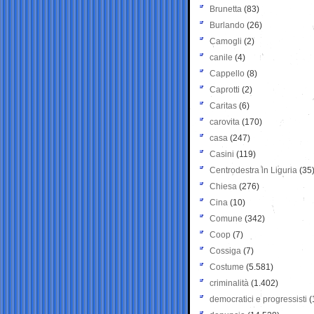
Brunetta
(83)
Burlando
(26)
Camogli
(2)
canile
(4)
Cappello
(8)
Caprotti
(2)
Caritas
(6)
carovita
(170)
casa
(247)
Casini
(119)
Centrodestra in Liguria
(35
Chiesa
(276)
Cina
(10)
Comune
(342)
Coop
(7)
Cossiga
(7)
Costume
(5.581)
criminalità
(1.402)
democratici e progressisti
(