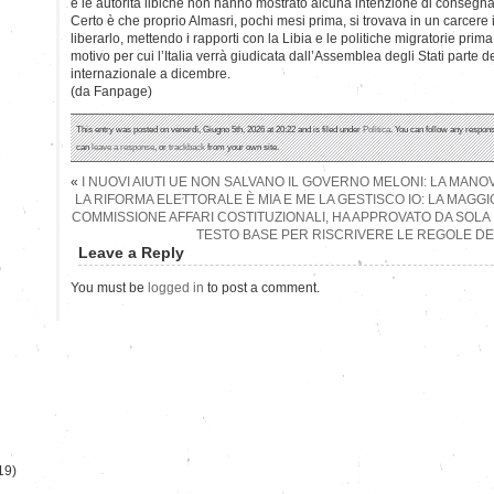
e le autorità libiche non hanno mostrato alcuna intenzione di consegnar
Certo è che proprio Almasri, pochi mesi prima, si trovava in un carcere 
liberarlo, mettendo i rapporti con la Libia e le politiche migratorie prima 
motivo per cui l’Italia verrà giudicata dall’Assemblea degli Stati parte 
internazionale a dicembre.
(da Fanpage)
This entry was posted on venerdì, Giugno 5th, 2026 at 20:22 and is filed under
Politica
. You can follow any respons
can
leave a response
, or
trackback
from your own site.
«
I NUOVI AIUTI UE NON SALVANO IL GOVERNO MELONI: LA MANO
LA RIFORMA ELETTORALE È MIA E ME LA GESTISCO IO: LA MAGGI
COMMISSIONE AFFARI COSTITUZIONALI, HA APPROVATO DA SOLA
TESTO BASE PER RISCRIVERE LE REGOLE DE
Leave a Reply
)
You must be
logged in
to post a comment.
19)