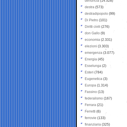
denuncia
(14.528)
destra
(573)
destradipopolo
(99)
Di Pietro
(101)
Diritti civili
(276)
don Gallo
(9)
economia
(2.331)
elezioni
(3.303)
emergenza
(3.077)
Energia
(45)
Esselunga
(2)
Esteri
(784)
Eugenetica
(3)
Europa
(1.314)
Fassino
(13)
federalismo
(167)
Ferrara
(21)
Ferretti
(6)
ferrovie
(133)
finanziaria
(325)