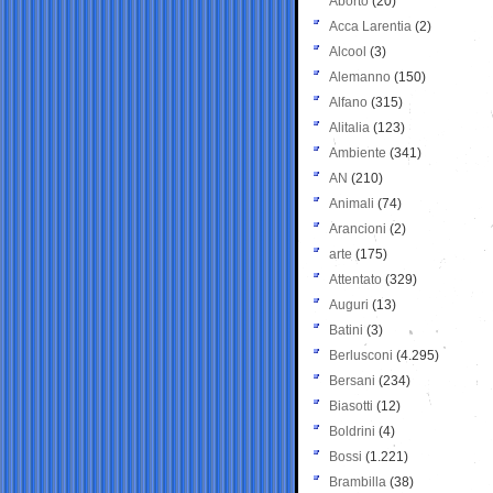
Aborto
(20)
Acca Larentia
(2)
Alcool
(3)
Alemanno
(150)
Alfano
(315)
Alitalia
(123)
Ambiente
(341)
AN
(210)
Animali
(74)
Arancioni
(2)
arte
(175)
Attentato
(329)
Auguri
(13)
Batini
(3)
Berlusconi
(4.295)
Bersani
(234)
Biasotti
(12)
Boldrini
(4)
Bossi
(1.221)
Brambilla
(38)