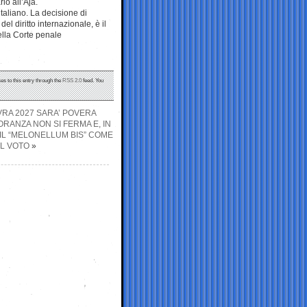
lo all’Aja.
italiano. La decisione di
del diritto internazionale, è il
della Corte penale
es to this entry through the
RSS 2.0
feed. You
VRA 2027 SARA’ POVERA
ORANZA NON SI FERMA E, IN
 IL “MELONELLUM BIS” COME
L VOTO
»