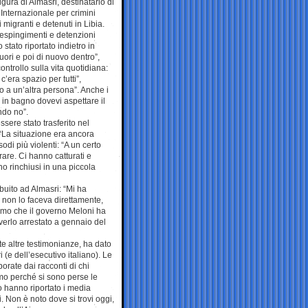
figura di Almasri, destinatario di
Internazionale per crimini
migranti e detenuti in Libia.
respingimenti e detenzioni
 stato riportato indietro in
 fuori e poi di nuovo dentro”,
ntrollo sulla vita quotidiana:
’era spazio per tutti”,
to a un’altra persona”. Anche i
e in bagno dovevi aspettare il
ndo no”.
sere stato trasferito nel
 “La situazione era ancora
odi più violenti: “A un certo
rare. Ci hanno catturati e
nno rinchiusi in una piccola
ibuito ad Almasri: “Mi ha
 non lo faceva direttamente,
 uomo che il governo Meloni ha
averlo arrestato a gennaio del
e altre testimonianze, ha dato
 (e dell’esecutivo italiano). Le
orate dai racconti di chi
rmo perché si sono perse le
o hanno riportato i media
i. Non è noto dove si trovi oggi,