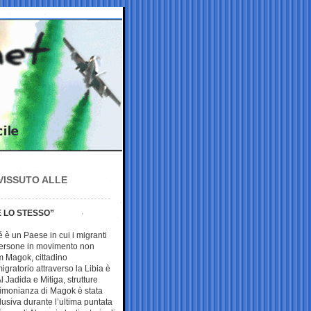
VISSUTO ALLE
E LO STESSO”
é è un Paese in cui i migranti
 persone in movimento non
m Magok, cittadino
gratorio attraverso la Libia è
Al Jadida e Mitiga, strutture
stimonianza di Magok è stata
lusiva durante l’ultima puntata