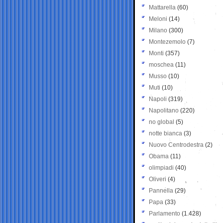
Mattarella
(60)
Meloni
(14)
Milano
(300)
Montezemolo
(7)
Monti
(357)
moschea
(11)
Musso
(10)
Muti
(10)
Napoli
(319)
Napolitano
(220)
no global
(5)
notte bianca
(3)
Nuovo Centrodestra
(2)
Obama
(11)
olimpiadi
(40)
Oliveri
(4)
Pannella
(29)
Papa
(33)
Parlamento
(1.428)