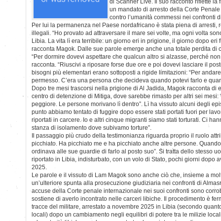
di Scanner Live. Il suo racconto riflette la 
un mandato di arresto della Corte Penale 
contro l’umanità commessi nei confronti di 
Per lui la permanenza nel Paese nordafricano è stata piena di arresti, 
illegali. “Ho provato ad attraversare il mare sei volte, ma ogni volta sono
Libia. La vita lì era terribile: un giorno eri in prigione, il giorno dopo eri
racconta Magok. Dalle sue parole emerge anche una totale perdita di co
“Per dormire dovevi aspettare che qualcun altro si alzasse, perché non c
racconta. “Riuscivi a riposare forse due ore e poi dovevi lasciare il pos
bisogni più elementari erano sottoposti a rigide limitazioni: “Per andar
permesso. C’era una persona che decideva quando potevi farlo e qua
Dopo tre mesi trascorsi nella prigione di Al Jadida, Magok racconta di es
centro di detenzione di Mitiga, dove sarebbe rimasto per altri sei mesi:
peggiore. Le persone morivano lì dentro”. Lì ha vissuto alcuni degli epis
punto abbiamo tentato di fuggire dopo essere stati portati fuori per lavo
riportati in carcere. Io e altri cinque migranti siamo stati torturati. Ci ha
stanza di isolamento dove subivamo torture”.
Il passaggio più crudo della testimonianza riguarda proprio il ruolo attr
picchiato. Ha picchiato me e ha picchiato anche altre persone. Quando
ordinava alle sue guardie di farlo al posto suo”. Si tratta dello stesso
riportato in Libia, indisturbato, con un volo di Stato, pochi giorni dopo 
2025.
Le parole e il vissuto di Lam Magok sono anche ciò che, insieme a molt
un’ulteriore spunta alla prosecuzione giudiziaria nei confronti di Almasri
accuse della Corte penale internazionale nei suoi confronti sono corrob
sostiene di averlo incontrato nelle carceri libiche. Il procedimento è fe
tracce del militare, arrestato a novembre 2025 in Libia (secondo quant
locali) dopo un cambiamento negli equilibri di potere tra le milizie local