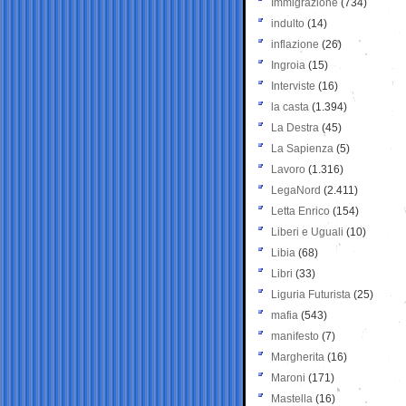
Immigrazione
(734)
indulto
(14)
inflazione
(26)
Ingroia
(15)
Interviste
(16)
la casta
(1.394)
La Destra
(45)
La Sapienza
(5)
Lavoro
(1.316)
LegaNord
(2.411)
Letta Enrico
(154)
Liberi e Uguali
(10)
Libia
(68)
Libri
(33)
Liguria Futurista
(25)
mafia
(543)
manifesto
(7)
Margherita
(16)
Maroni
(171)
Mastella
(16)