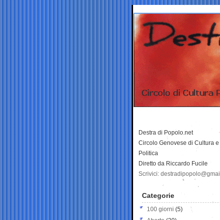
Destra di Popolo.net
Circolo Genovese di Cultura e
Politica
Diretto da Riccardo Fucile
Scrivici: destradipopolo@gma
Categorie
100 giorni
(5)