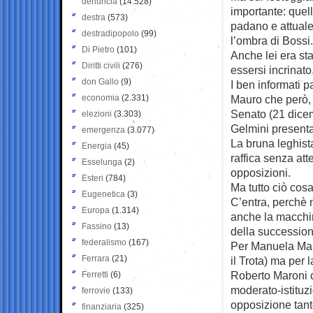
denuncia
(14.528)
importante: quel
destra
(573)
padano e attuale
destradipopolo
(99)
l’ombra di Bossi.
Di Pietro
(101)
Anche lei era sta
Diritti civili
(276)
essersi incrinato
don Gallo
(9)
I ben informati p
economia
(2.331)
Mauro che però, 
Senato (21 dicem
elezioni
(3.303)
Gelmini presenta
emergenza
(3.077)
La bruna leghista
Energia
(45)
raffica senza att
Esselunga
(2)
opposizioni.
Esteri
(784)
Ma tutto ciò cos
Eugenetica
(3)
C’entra, perchè n
Europa
(1.314)
anche la macchi
Fassino
(13)
della succession
federalismo
(167)
Per Manuela Mar
Ferrara
(21)
il Trota) ma per 
Roberto Maroni c
Ferretti
(6)
moderato-istituzi
ferrovie
(133)
opposizione tant
finanziaria
(325)