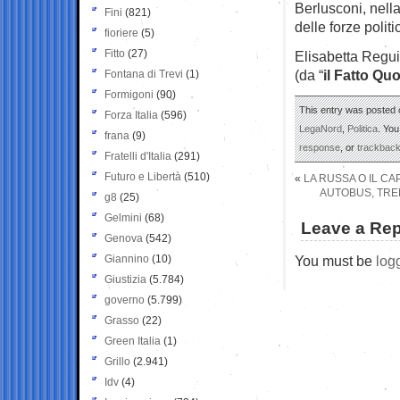
Berlusconi, nella
Fini
(821)
delle forze politi
fioriere
(5)
Fitto
(27)
Elisabetta Reguit
(da “
il Fatto Qu
Fontana di Trevi
(1)
Formigoni
(90)
This entry was posted 
Forza Italia
(596)
LegaNord
,
Politica
. You
frana
(9)
response
, or
trackbac
Fratelli d'Italia
(291)
Futuro e Libertà
(510)
«
LA RUSSA O IL CA
AUTOBUS, TREN
g8
(25)
Gelmini
(68)
Leave a Rep
Genova
(542)
Giannino
(10)
You must be
log
Giustizia
(5.784)
governo
(5.799)
Grasso
(22)
Green Italia
(1)
Grillo
(2.941)
Idv
(4)