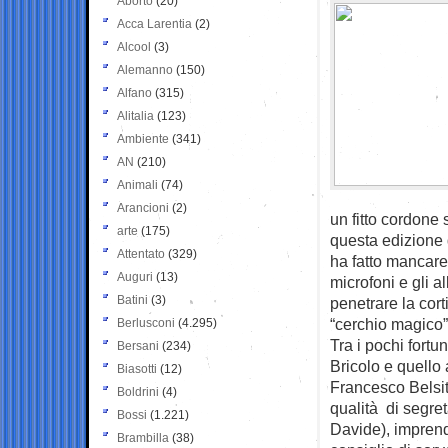
Aborto
(20)
Acca Larentia
(2)
Alcool
(3)
Alemanno
(150)
Alfano
(315)
Alitalia
(123)
Ambiente
(341)
AN
(210)
Animali
(74)
Arancioni
(2)
un fitto cordone 
arte
(175)
questa edizione 
Attentato
(329)
ha fatto mancare 
Auguri
(13)
microfoni e gli a
Batini
(3)
penetrare la corti
“cerchio magico”
Berlusconi
(4.295)
Tra i pochi fort
Bersani
(234)
Bricolo e quello
Biasotti
(12)
Francesco Belsito
Boldrini
(4)
qualità di segre
Bossi
(1.221)
Davide), imprend
Brambilla
(38)