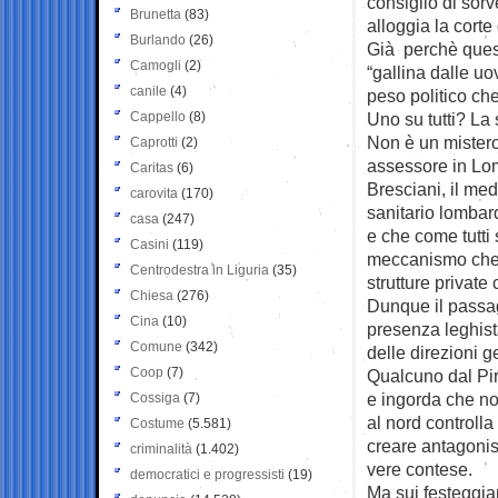
consiglio di sorv
Brunetta
(83)
alloggia la corte
Burlando
(26)
Già perchè quest
Camogli
(2)
“gallina dalle uo
canile
(4)
peso politico che
Cappello
(8)
Uno su tutti? La 
Non è un mister
Caprotti
(2)
assessore in Lom
Caritas
(6)
Bresciani, il me
carovita
(170)
sanitario lombar
casa
(247)
e che come tutti 
Casini
(119)
meccanismo che g
Centrodestra in Liguria
(35)
strutture private
Chiesa
(276)
Dunque il passa
Cina
(10)
presenza leghista
Comune
(342)
delle direzioni g
Coop
(7)
Qualcuno dal Pir
e ingorda che no
Cossiga
(7)
al nord controlla
Costume
(5.581)
creare antagonis
criminalità
(1.402)
vere contese.
democratici e progressisti
(19)
Ma sui festeggia