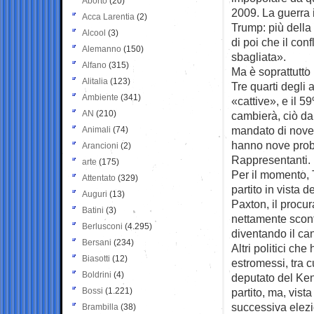
Aborto
(20)
2009. La guerra 
Acca Larentia
(2)
Trump: più della
Alcool
(3)
di poi che il con
Alemanno
(150)
sbagliata».
Alfano
(315)
Ma è soprattutto 
Alitalia
(123)
Tre quarti degli
Ambiente
(341)
«cattive», e il 
AN
(210)
cambierà, ciò da
mandato di novem
Animali
(74)
hanno nove proba
Arancioni
(2)
Rappresentanti. I
arte
(175)
Per il momento, 
Attentato
(329)
partito in vista 
Auguri
(13)
Paxton, il procur
Batini
(3)
nettamente sconf
Berlusconi
(4.295)
diventando il ca
Bersani
(234)
Altri politici ch
Biasotti
(12)
estromessi, tra 
Boldrini
(4)
deputato del Kent
Bossi
(1.221)
partito, ma, vist
successiva elez
Brambilla
(38)