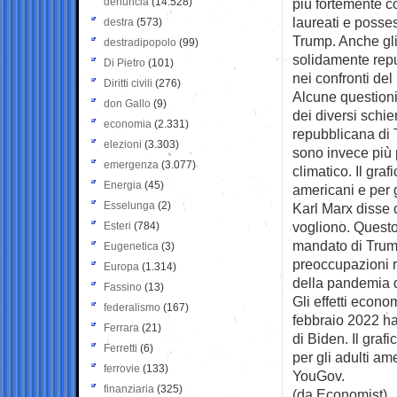
denuncia
(14.528)
più fortemente co
laureati e posses
destra
(573)
Trump. Anche gli
destradipopolo
(99)
solidamente rep
Di Pietro
(101)
nei confronti del
Diritti civili
(276)
Alcune questioni 
don Gallo
(9)
dei diversi schi
economia
(2.331)
repubblicana di 
elezioni
(3.303)
sono invece più 
emergenza
(3.077)
climatico. Il graf
Energia
(45)
americani e per gl
Esselunga
(2)
Karl Marx disse 
vogliono. Questo
Esteri
(784)
mandato di Trump
Eugenetica
(3)
preoccupazioni re
Europa
(1.314)
della pandemia d
Fassino
(13)
Gli effetti econo
federalismo
(167)
febbraio 2022 ha
Ferrara
(21)
di Biden. Il graf
Ferretti
(6)
per gli adulti am
ferrovie
(133)
YouGov.
finanziaria
(325)
(da Economist)