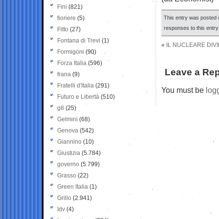
Fini
(821)
fioriere
(5)
This entry was posted o
responses to this entr
Fitto
(27)
Fontana di Trevi
(1)
«
IL NUCLEARE DIVI
Formigoni
(90)
Forza Italia
(596)
Leave a Rep
frana
(9)
Fratelli d'Italia
(291)
You must be
log
Futuro e Libertà
(510)
g8
(25)
Gelmini
(68)
Genova
(542)
Giannino
(10)
Giustizia
(5.784)
governo
(5.799)
Grasso
(22)
Green Italia
(1)
Grillo
(2.941)
Idv
(4)