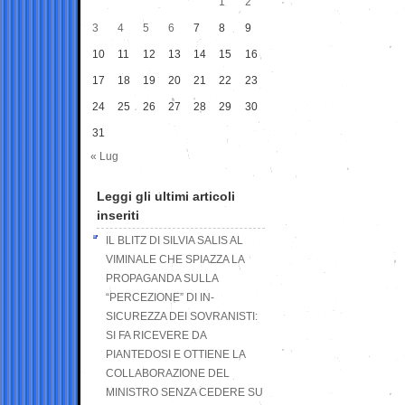
1
2
3
4
5
6
7
8
9
10
11
12
13
14
15
16
17
18
19
20
21
22
23
24
25
26
27
28
29
30
31
« Lug
Leggi gli ultimi articoli
inseriti
IL BLITZ DI SILVIA SALIS AL
VIMINALE CHE SPIAZZA LA
PROPAGANDA SULLA
“PERCEZIONE” DI IN-
SICUREZZA DEI SOVRANISTI:
SI FA RICEVERE DA
PIANTEDOSI E OTTIENE LA
COLLABORAZIONE DEL
MINISTRO SENZA CEDERE SU