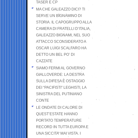
TASER E CP
MA CHE GALEAZZO DICI? TI
SERVE UN BIGNAMINO DI
STORIA. IL CAPOGRUPPO ALLA
CAMERA DI FRATELLI D’ITALIA,
GALEAZZO BIGNAMI, NEL SUO
ATTACCO SCONSIDERATO A
OSCAR LUIGI SCALFARO HA
DETTO UN BEL PO’ DI
CAZZATE
SIAMO FERMI AL GOVERNO
GIALLOVERDE: LA DESTRA
SULLA DIFESA È OSTAGGIO
DEI “PACIFISTI” LEGHISTI, LA
SINISTRA DEL PUTINIANO
CONTE
LE ONDATE DI CALORE DI
QUEST’ESTATE HANNO
PORTATO TEMPERATURE
RECORD IN TUTTA EUROPA E
UNA SICCITA’ MAI VISTA. I