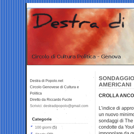
SONDAGGIO 
Destra di Popolo.net
AMERICANI
Circolo Genovese di Cultura e
Politica
CROLLA ANCOR
Diretto da Riccardo Fucile
Scrivici: destradipopolo@gmail.com
L’indice di appr
un
nuovo minimo 
Categorie
sondaggi di The 
condotte da YouG
100 giorni
(5)
impopolare da qu