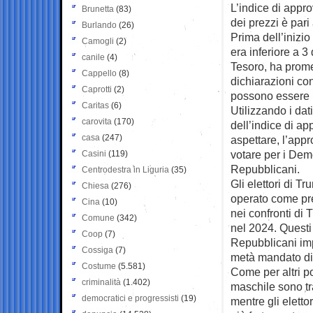
L’indice di appro
Brunetta
(83)
dei prezzi è pari
Burlando
(26)
Prima dell’inizio
Camogli
(2)
era inferiore a 3 
canile
(4)
Tesoro, ha prome
Cappello
(8)
dichiarazioni con
Caprotti
(2)
possono essere p
Caritas
(6)
Utilizzando i da
carovita
(170)
dell’indice di a
casa
(247)
aspettare, l’app
votare per i Demo
Casini
(119)
Repubblicani.
Centrodestra in Liguria
(35)
Gli elettori di 
Chiesa
(276)
operato come pr
Cina
(10)
nei confronti di 
Comune
(342)
nel 2024. Questi
Coop
(7)
Repubblicani impe
Cossiga
(7)
metà mandato di
Costume
(5.581)
Come per altri pol
criminalità
(1.402)
maschile sono tr
democratici e progressisti
(19)
mentre gli eletto