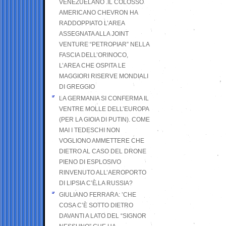
VENEZUELANO .IL COLOSSO
AMERICANO CHEVRON HA
RADDOPPIATO L’AREA
ASSEGNATA ALLA JOINT
VENTURE “PETROPIAR” NELLA
FASCIA DELL’ORINOCO,
L’AREA CHE OSPITA LE
MAGGIORI RISERVE MONDIALI
DI GREGGIO
LA GERMANIA SI CONFERMA IL
VENTRE MOLLE DELL’EUROPA
(PER LA GIOIA DI PUTIN). COME
MAI I TEDESCHI NON
VOGLIONO AMMETTERE CHE
DIETRO AL CASO DEL DRONE
PIENO DI ESPLOSIVO
RINVENUTO ALL’AEROPORTO
DI LIPSIA C’È LA RUSSIA?
GIULIANO FERRARA: ’CHE
COSA C’È SOTTO DIETRO
DAVANTI A LATO DEL “SIGNOR