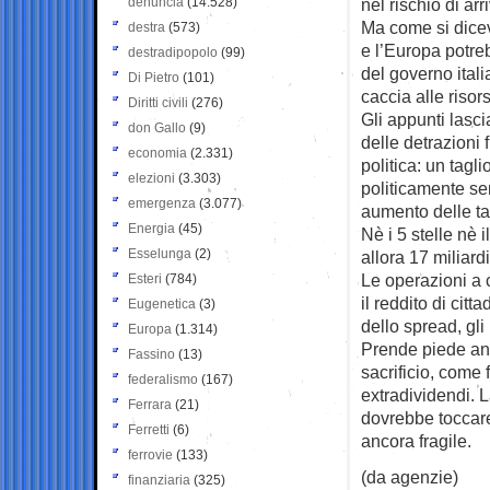
denuncia
(14.528)
nel rischio di ar
Ma come si diceva
destra
(573)
e l’Europa potreb
destradipopolo
(99)
del governo itali
Di Pietro
(101)
caccia alle risor
Diritti civili
(276)
Gli appunti lasci
don Gallo
(9)
delle detrazioni 
economia
(2.331)
politica: un tagl
elezioni
(3.303)
politicamente se
emergenza
(3.077)
aumento delle ta
Energia
(45)
Nè i 5 stelle nè
Esselunga
(2)
allora 17 miliard
Le operazioni a 
Esteri
(784)
il reddito di cit
Eugenetica
(3)
dello spread, gli
Europa
(1.314)
Prende piede anc
Fassino
(13)
sacrificio, come 
federalismo
(167)
extradividendi. 
Ferrara
(21)
dovrebbe toccare
Ferretti
(6)
ancora fragile.
ferrovie
(133)
(da agenzie)
finanziaria
(325)