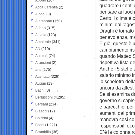
Aborto
(20)
quadrare i conti 
Acca Larentia
(2)
pensare ai fuochi
Alcool
(3)
Certo il clima è 
Alemanno
(150)
minimi dall’agos
Alfano
(315)
Draghi è tornato
Alitalia
(123)
benevolenza, ma 
Ambiente
(341)
E già questo è 
AN
(210)
cambiamento risp
quando Matteo Sa
Animali
(74)
rispettiva lista d
Arancioni
(2)
Anche i 5 stelle 
arte
(175)
salario minimo i
Attentato
(329)
lo scheletro dell
Auguri
(13)
ancora da allest
Batini
(3)
Se si esamina da
Berlusconi
(4.295)
governo si capis
Bersani
(234)
e parecchio, per 
Biasotti
(12)
aumenti dal prim
Boldrini
(4)
manovra così com
Bossi
(1.221)
responsabili econ
C’è la colonna r
Brambilla
(38)