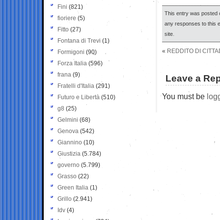
Fini
(821)
This entry was posted 
fioriere
(5)
any responses to this 
Fitto
(27)
site.
Fontana di Trevi
(1)
«
REDDITO DI CITTA
Formigoni
(90)
Forza Italia
(596)
frana
(9)
Leave a Rep
Fratelli d'Italia
(291)
You must be
log
Futuro e Libertà
(510)
g8
(25)
Gelmini
(68)
Genova
(542)
Giannino
(10)
Giustizia
(5.784)
governo
(5.799)
Grasso
(22)
Green Italia
(1)
Grillo
(2.941)
Idv
(4)