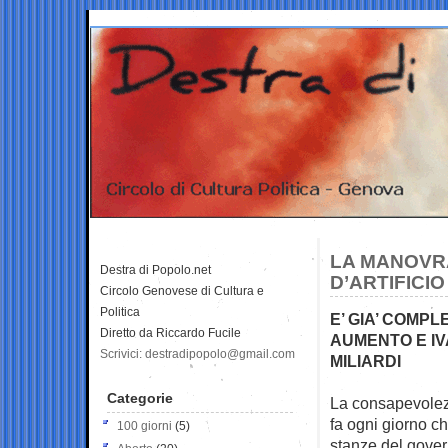
LA MANOVR
Destra di Popolo.net
D’ARTIFICIO
Circolo Genovese di Cultura e
Politica
E’ GIA’ COMP
Diretto da Riccardo Fucile
AUMENTO E IV
Scrivici: destradipopolo@gmail.com
MILIARDI
Categorie
La consapevolezz
fa ogni giorno c
100 giorni
(5)
stanze del gover