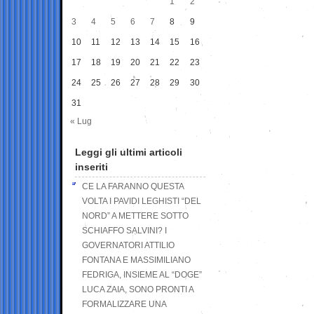
1
2
3
4
5
6
7
8
9
10
11
12
13
14
15
16
17
18
19
20
21
22
23
24
25
26
27
28
29
30
31
« Lug
Leggi gli ultimi articoli
inseriti
CE LA FARANNO QUESTA
VOLTA I PAVIDI LEGHISTI “DEL
NORD” A METTERE SOTTO
SCHIAFFO SALVINI? I
GOVERNATORI ATTILIO
FONTANA E MASSIMILIANO
FEDRIGA, INSIEME AL “DOGE”
LUCA ZAIA, SONO PRONTI A
FORMALIZZARE UNA