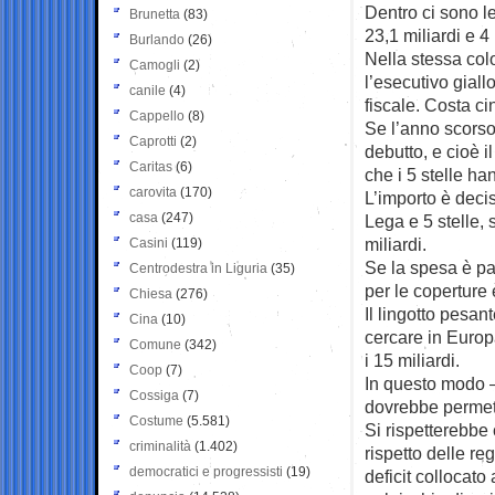
Dentro ci sono l
Brunetta
(83)
23,1 miliardi e 4 
Burlando
(26)
Nella stessa col
Camogli
(2)
l’esecutivo giall
canile
(4)
fiscale. Costa ci
Cappello
(8)
Se l’anno scorso
Caprotti
(2)
debutto, e cioè i
Caritas
(6)
che i 5 stelle ha
carovita
(170)
L’importo è deci
casa
(247)
Lega e 5 stelle,
miliardi.
Casini
(119)
Se la spesa è par
Centrodestra in Liguria
(35)
per le coperture
Chiesa
(276)
Il lingotto pesan
Cina
(10)
cercare in Europ
Comune
(342)
i 15 miliardi.
Coop
(7)
In questo modo –
Cossiga
(7)
dovrebbe permette
Costume
(5.581)
Si rispetterebbe c
criminalità
(1.402)
rispetto delle re
democratici e progressisti
(19)
deficit collocat