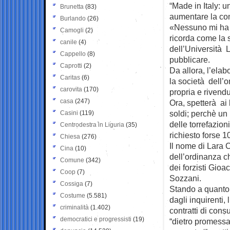
“Made in Italy: u
Brunetta
(83)
aumentare la comp
Burlando
(26)
«Nessuno mi ha 
Camogli
(2)
ricorda come la s
canile
(4)
dell’Università 
Cappello
(8)
pubblicare.
Caprotti
(2)
Da allora, l’elab
Caritas
(6)
la società dell’
carovita
(170)
propria e rivend
casa
(247)
Ora, spetterà ai
soldi; perchè un
Casini
(119)
delle torrefazio
Centrodestra in Liguria
(35)
richiesto forse 10
Chiesa
(276)
Il nome di Lara 
Cina
(10)
dell’ordinanza ch
Comune
(342)
dei forzisti Gioa
Coop
(7)
Sozzani.
Cossiga
(7)
Stando a quanto 
Costume
(5.581)
dagli inquirenti,
criminalità
(1.402)
contratti di cons
democratici e progressisti
(19)
“dietro promessa 