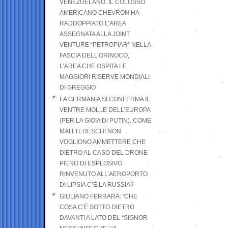
VENEZUELANO .IL COLOSSO
AMERICANO CHEVRON HA
RADDOPPIATO L’AREA
ASSEGNATA ALLA JOINT
VENTURE “PETROPIAR” NELLA
FASCIA DELL’ORINOCO,
L’AREA CHE OSPITA LE
MAGGIORI RISERVE MONDIALI
DI GREGGIO
LA GERMANIA SI CONFERMA IL
VENTRE MOLLE DELL’EUROPA
(PER LA GIOIA DI PUTIN). COME
MAI I TEDESCHI NON
VOGLIONO AMMETTERE CHE
DIETRO AL CASO DEL DRONE
PIENO DI ESPLOSIVO
RINVENUTO ALL’AEROPORTO
DI LIPSIA C’È LA RUSSIA?
GIULIANO FERRARA: ’CHE
COSA C’È SOTTO DIETRO
DAVANTI A LATO DEL “SIGNOR