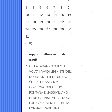
1
2
3
4
5
6
7
8
9
10
11
12
13
14
15
16
17
18
19
20
21
22
23
24
25
26
27
28
29
30
31
« Lug
Leggi gli ultimi articoli
inseriti
CE LA FARANNO QUESTA
VOLTA I PAVIDI LEGHISTI “DEL
NORD” A METTERE SOTTO
SCHIAFFO SALVINI? I
GOVERNATORI ATTILIO
FONTANA E MASSIMILIANO
FEDRIGA, INSIEME AL “DOGE”
LUCA ZAIA, SONO PRONTI A
FORMALIZZARE UNA