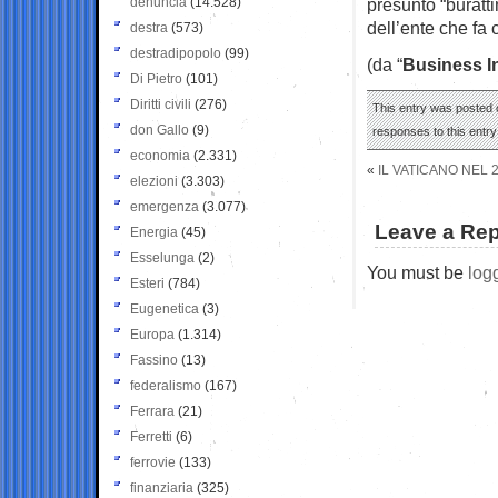
denuncia
(14.528)
presunto “buratti
dell’ente che fa
destra
(573)
destradipopolo
(99)
(da “
Business I
Di Pietro
(101)
Diritti civili
(276)
This entry was posted 
don Gallo
(9)
responses to this entr
economia
(2.331)
«
IL VATICANO NEL 
elezioni
(3.303)
emergenza
(3.077)
Leave a Rep
Energia
(45)
Esselunga
(2)
You must be
log
Esteri
(784)
Eugenetica
(3)
Europa
(1.314)
Fassino
(13)
federalismo
(167)
Ferrara
(21)
Ferretti
(6)
ferrovie
(133)
finanziaria
(325)