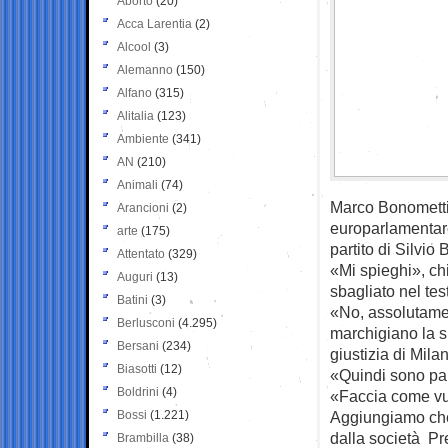
Aborto
(20)
Acca Larentia
(2)
Alcool
(3)
Alemanno
(150)
Alfano
(315)
Alitalia
(123)
Ambiente
(341)
AN
(210)
Animali
(74)
Marco Bonometti,
Arancioni
(2)
europarlamentare
arte
(175)
partito di Silvio 
Attentato
(329)
«Mi spieghi», ch
Auguri
(13)
sbagliato nel tes
Batini
(3)
«No, assolutame
Berlusconi
(4.295)
marchigiano la s
Bersani
(234)
giustizia di Mila
Biasotti
(12)
«Quindi sono par
Boldrini
(4)
«Faccia come vu
Bossi
(1.221)
Aggiungiamo che 
dalla società Pre
Brambilla
(38)