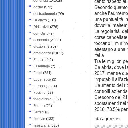
denuncia
(14.528)
cento rispetto al
Secondo quanto a
destra
(573)
anche l’aumento 
destradipopolo
(99)
una puntualità r
Di Pietro
(101)
dovuti al maltem
Diritti civili
(276)
La regolarità del
don Gallo
(9)
corse cancellate 
economia
(2.331)
toccano il minimo
elezioni
(3.303)
attestano a una m
emergenza
(3.077)
Italia
Energia
(45)
Tra le migliori p
Esselunga
(2)
Calabria, dove la
2017, mentre quel
Esteri
(784)
imputabili all’az
Eugenetica
(3)
L’aumento dei ric
Europa
(1.314)
controlli azienda
Fassino
(13)
Crescono del 21% 
federalismo
(167)
spostamenti nel 
Ferrara
(21)
2018: 73,5% pend
Ferretti
(6)
(da agenzie)
ferrovie
(133)
finanziaria
(325)