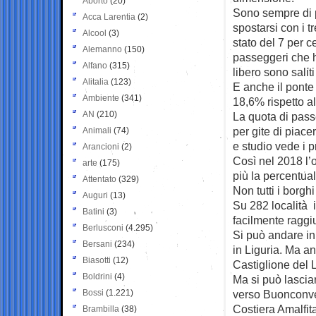
Aborto
(20)
Sono sempre di pi
Acca Larentia
(2)
spostarsi con i t
Alcool
(3)
stato del 7 per c
Alemanno
(150)
passeggeri che h
Alfano
(315)
libero sono salit
Alitalia
(123)
E anche il ponte
Ambiente
(341)
18,6% rispetto al
AN
(210)
La quota di pass
per gite di piace
Animali
(74)
e studio vede i pr
Arancioni
(2)
Così nel 2018 l’
arte
(175)
più la percentual
Attentato
(329)
Non tutti i borghi
Auguri
(13)
Su 282 località in
Batini
(3)
facilmente raggiun
Berlusconi
(4.295)
Si può andare in
Bersani
(234)
in Liguria. Ma a
Biasotti
(12)
Castiglione del 
Boldrini
(4)
Ma si può lascia
Bossi
(1.221)
verso Buonconven
Costiera Amalfit
Brambilla
(38)