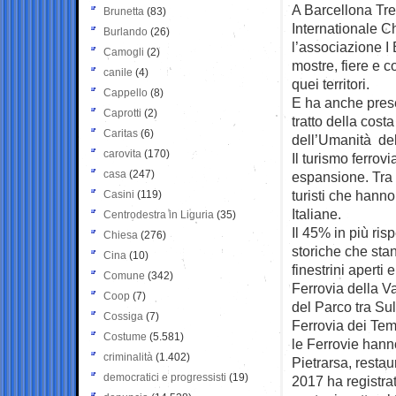
A Barcellona Tre
Brunetta
(83)
Internationale Ch
Burlando
(26)
l’associazione I 
Camogli
(2)
mostre, fiere e co
canile
(4)
quei territori.
Cappello
(8)
E ha anche presen
Caprotti
(2)
tratto della cost
Caritas
(6)
dell’Umanità de
carovita
(170)
Il turismo ferrov
casa
(247)
espansione. Tra il
turisti che hanno
Casini
(119)
Italiane.
Centrodestra in Liguria
(35)
Il 45% in più ris
Chiesa
(276)
storiche che sta
Cina
(10)
finestrini aperti
Comune
(342)
Ferrovia della Va
Coop
(7)
del Parco tra Su
Cossiga
(7)
Ferrovia dei Tem
Costume
(5.581)
le Ferrovie hann
criminalità
(1.402)
Pietrarsa, restau
democratici e progressisti
(19)
2017 ha registrat