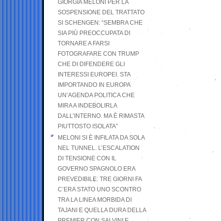
GIORGIA MELONI PER LA
SOSPENSIONE DEL TRATTATO
SI SCHENGEN: “SEMBRA CHE
SIA PIÙ PREOCCUPATA DI
TORNARE A FARSI
FOTOGRAFARE CON TRUMP
CHE DI DIFENDERE GLI
INTERESSI EUROPEI. STA
IMPORTANDO IN EUROPA
UN’AGENDA POLITICA CHE
MIRA A INDEBOLIRLA
DALL’INTERNO. MA È RIMASTA
PIUTTOSTO ISOLATA”
MELONI SI È INFILATA DA SOLA
NEL TUNNEL. L’ESCALATION
DI TENSIONE CON IL
GOVERNO SPAGNOLO ERA
PREVEDIBILE: TRE GIORNI FA
C’ERA STATO UNO SCONTRO
TRA LA LINEA MORBIDA DI
TAJANI E QUELLA DURA DELLA
PREMIER CON SALVINI E