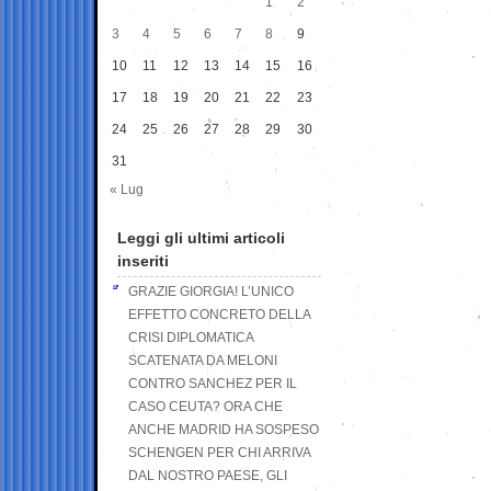
1
2
3
4
5
6
7
8
9
10
11
12
13
14
15
16
17
18
19
20
21
22
23
24
25
26
27
28
29
30
31
« Lug
Leggi gli ultimi articoli
inseriti
GRAZIE GIORGIA! L’UNICO
EFFETTO CONCRETO DELLA
CRISI DIPLOMATICA
SCATENATA DA MELONI
CONTRO SANCHEZ PER IL
CASO CEUTA? ORA CHE
ANCHE MADRID HA SOSPESO
SCHENGEN PER CHI ARRIVA
DAL NOSTRO PAESE, GLI