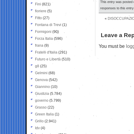
This entry was posted o
Fini
(821)
responses to this entr
fioriere
(5)
Fitto
(27)
«
DISOCCUPAZION
Fontana di Trevi
(1)
Formigoni
(90)
Leave a Rep
Forza Italia
(596)
frana
(9)
You must be
log
Fratelli d'Italia
(291)
Futuro e Libertà
(510)
g8
(25)
Gelmini
(68)
Genova
(542)
Giannino
(10)
Giustizia
(5.784)
governo
(5.799)
Grasso
(22)
Green Italia
(1)
Grillo
(2.941)
Idv
(4)