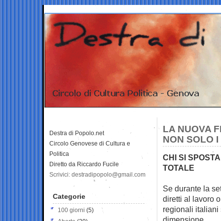
LA NUOVA F
Destra di Popolo.net
NON SOLO I
Circolo Genovese di Cultura e
Politica
CHI SI SPOSTA
Diretto da Riccardo Fucile
TOTALE
Scrivici: destradipopolo@gmail.com
Se durante la set
Categorie
diretti al lavoro 
regionali italia
100 giorni
(5)
dimensione.