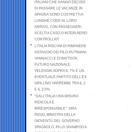
ITALIANI CHE HANNO DECISO
DI PASSARE LE VACANZE IN
SPAGNA SONO COSTRETTI A
LUNGHE CODE AL LORO
ARRIVO, CON PASSEGGERI
SCELTI A CASO O INTERI AEREI
CONTROLLATI
L’ITALIA RISCHIA DI RIMANERE
OSTAGGIO DEI FILO-PUTINIANI
VANNACCI E DI BATTISTA.
FUTURO NAZIONALE
VELEGGIA SOPRA IL 7% E UN
EVENTUALE PARTITO DELL’EX
GRILLINO VARREBBE TRA IL 2
E IL 3.5%
“DALL’ITALIA UNA MISURA
RIDICOLA E
IRRESPONSABILE”: SIRA
REGO, MINISTRA DELLA
GIOVENTÙ DEL GOVERNO
SPAGNOLO, FA LO SHAMPOO A