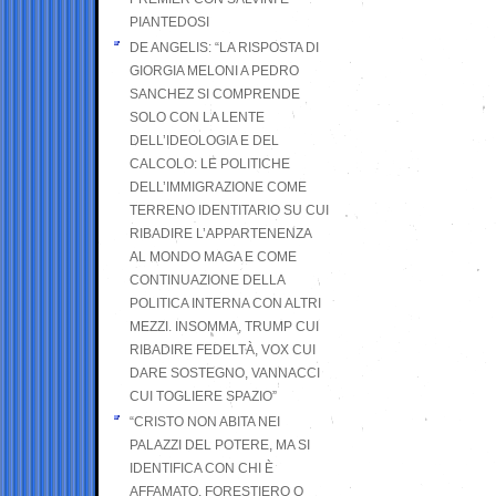
PIANTEDOSI
DE ANGELIS: “LA RISPOSTA DI
GIORGIA MELONI A PEDRO
SANCHEZ SI COMPRENDE
SOLO CON LA LENTE
DELL’IDEOLOGIA E DEL
CALCOLO: LE POLITICHE
DELL’IMMIGRAZIONE COME
TERRENO IDENTITARIO SU CUI
RIBADIRE L’APPARTENENZA
AL MONDO MAGA E COME
CONTINUAZIONE DELLA
POLITICA INTERNA CON ALTRI
MEZZI. INSOMMA, TRUMP CUI
RIBADIRE FEDELTÀ, VOX CUI
DARE SOSTEGNO, VANNACCI
CUI TOGLIERE SPAZIO”
“CRISTO NON ABITA NEI
PALAZZI DEL POTERE, MA SI
IDENTIFICA CON CHI È
AFFAMATO, FORESTIERO O