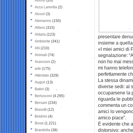
Aborto
(20)
Acca Larentia
(2)
Alcool
(3)
Alemanno
(150)
Alfano
(315)
Alitalia
(123)
presentare denunc
Ambiente
(341)
insieme a quella 
AN
(210)
«I miei amici di
segnalazione: “A
Animali
(74)
non ho mai messo
Arancioni
(2)
mi hanno telefo
arte
(175)
perfettamente c
Attentato
(329)
La stessa dinami
Auguri
(13)
diverse sedi: al 
Batini
(3)
occuparsene la 
Berlusconi
(4.295)
riguarda le pubb
Bersani
(234)
commenta un con
Biasotti
(12)
amici lo vengono
Boldrini
(4)
amico piace”.
Bossi
(1.221)
È evidente che ap
distorsivo: anche
Brambilla
(38)