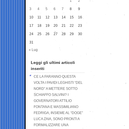
1
2
3
4
5
6
7
8
9
10
11
12
13
14
15
16
17
18
19
20
21
22
23
24
25
26
27
28
29
30
31
« Lug
Leggi gli ultimi articoli
inseriti
CE LA FARANNO QUESTA
VOLTA I PAVIDI LEGHISTI “DEL
NORD” A METTERE SOTTO
SCHIAFFO SALVINI? I
GOVERNATORI ATTILIO
FONTANA E MASSIMILIANO
FEDRIGA, INSIEME AL “DOGE”
LUCA ZAIA, SONO PRONTI A
FORMALIZZARE UNA