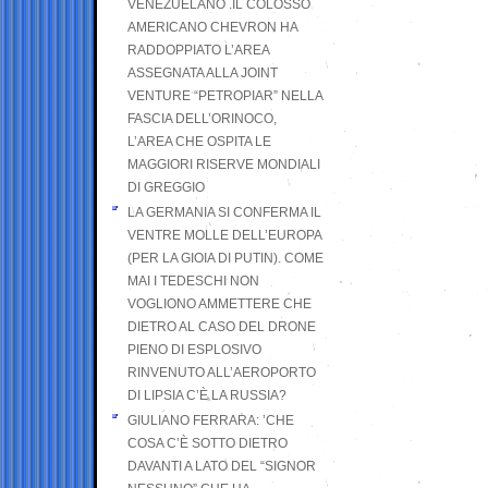
VENEZUELANO .IL COLOSSO
AMERICANO CHEVRON HA
RADDOPPIATO L’AREA
ASSEGNATA ALLA JOINT
VENTURE “PETROPIAR” NELLA
FASCIA DELL’ORINOCO,
L’AREA CHE OSPITA LE
MAGGIORI RISERVE MONDIALI
DI GREGGIO
LA GERMANIA SI CONFERMA IL
VENTRE MOLLE DELL’EUROPA
(PER LA GIOIA DI PUTIN). COME
MAI I TEDESCHI NON
VOGLIONO AMMETTERE CHE
DIETRO AL CASO DEL DRONE
PIENO DI ESPLOSIVO
RINVENUTO ALL’AEROPORTO
DI LIPSIA C’È LA RUSSIA?
GIULIANO FERRARA: ’CHE
COSA C’È SOTTO DIETRO
DAVANTI A LATO DEL “SIGNOR