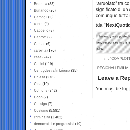
“arruolato” tra co
Brunetta
(83)
significato di un
Burlando
(26)
comunque tutt’al
Camogli
(2)
canile
(4)
(da
“NextQuoti
Cappello
(8)
This entry was posted 
Caprotti
(2)
any responses to this 
Caritas
(6)
site.
carovita
(170)
casa
(247)
«
IL “COMPLOTT
Casini
(119)
REGIONALI EMILIA-
Centrodestra in Liguria
(35)
Leave a Rep
Chiesa
(276)
Cina
(10)
You must be
log
Comune
(342)
Coop
(7)
Cossiga
(7)
Costume
(5.581)
criminalità
(1.402)
democratici e progressisti
(19)