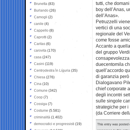
tutti, che domani
Brunetta
(83)
boy dell’Anas, u
Burlando
(26)
dell’Anas».
Camogli
(2)
Petruzzelli viene
canile
(4)
vertici di una so
Cappello
(8)
regionale del Ven
Caprotti
(2)
come fosse amico
Caritas
(6)
Accanto a quella
carovita
(170)
del gruppo Verdin
casa
(247)
consapevolezza d
duecentomila che
Casini
(119)
quell’accordo qu
Centrodestra in Liguria
(35)
di garanzia però 
Chiesa
(276)
Dialogavano Pile
Cina
(10)
chief corporate af
Comune
(342)
degli incontri se
Coop
(7)
sulle singole car
Cossiga
(7)
strategiche per i
Costume
(5.581)
(da Corriere del
criminalità
(1.402)
democratici e progressisti
(19)
This entry was posted 