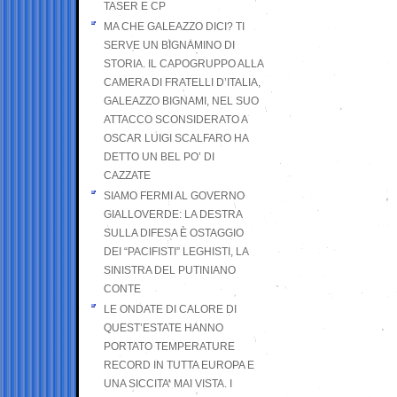
TASER E CP
MA CHE GALEAZZO DICI? TI
SERVE UN BIGNAMINO DI
STORIA. IL CAPOGRUPPO ALLA
CAMERA DI FRATELLI D’ITALIA,
GALEAZZO BIGNAMI, NEL SUO
ATTACCO SCONSIDERATO A
OSCAR LUIGI SCALFARO HA
DETTO UN BEL PO’ DI
CAZZATE
SIAMO FERMI AL GOVERNO
GIALLOVERDE: LA DESTRA
SULLA DIFESA È OSTAGGIO
DEI “PACIFISTI” LEGHISTI, LA
SINISTRA DEL PUTINIANO
CONTE
LE ONDATE DI CALORE DI
QUEST’ESTATE HANNO
PORTATO TEMPERATURE
RECORD IN TUTTA EUROPA E
UNA SICCITA’ MAI VISTA. I