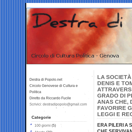
LA SOCIETÀ
Destra di Popolo.net
DENIS E TO
Circolo Genovese di Cultura e
ATTRAVERSO
Politica
GRADO DI P
Diretto da Riccardo Fucile
ANAS CHE, 
Scrivici: destradipopolo@gmail.com
FAVORIRE G
LEGGI E R
Categorie
ERA PILERI A
100 giorni
(5)
CHE SERVIVAN