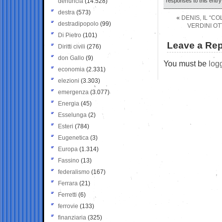
denuncia
(14.528)
responses to this entr
destra
(573)
«
DENIS, IL “C
destradipopolo
(99)
VERDINI OT
Di Pietro
(101)
Leave a Rep
Diritti civili
(276)
don Gallo
(9)
You must be
log
economia
(2.331)
elezioni
(3.303)
emergenza
(3.077)
Energia
(45)
Esselunga
(2)
Esteri
(784)
Eugenetica
(3)
Europa
(1.314)
Fassino
(13)
federalismo
(167)
Ferrara
(21)
Ferretti
(6)
ferrovie
(133)
finanziaria
(325)