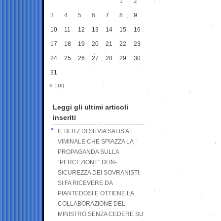
1
2
3
4
5
6
7
8
9
10
11
12
13
14
15
16
17
18
19
20
21
22
23
24
25
26
27
28
29
30
31
« Lug
Leggi gli ultimi articoli
inseriti
IL BLITZ DI SILVIA SALIS AL
VIMINALE CHE SPIAZZA LA
PROPAGANDA SULLA
“PERCEZIONE” DI IN-
SICUREZZA DEI SOVRANISTI:
SI FA RICEVERE DA
PIANTEDOSI E OTTIENE LA
COLLABORAZIONE DEL
MINISTRO SENZA CEDERE SU