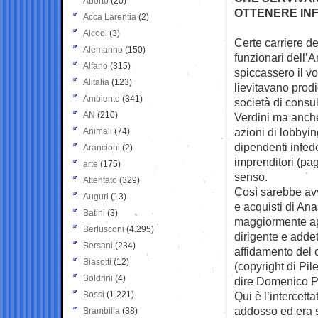
Aborto
(20)
OTTENERE INF
Acca Larentia
(2)
Alcool
(3)
Certe carriere d
Alemanno
(150)
funzionari dell’A
Alfano
(315)
spiccassero il vo
Alitalia
(123)
lievitavano prod
Ambiente
(341)
società di cons
AN
(210)
Verdini ma anche
azioni di lobbyi
Animali
(74)
dipendenti infede
Arancioni
(2)
imprenditori (pag
arte
(175)
senso.
Attentato
(329)
Così sarebbe avv
Auguri
(13)
e acquisti di A
Batini
(3)
maggiormente app
Berlusconi
(4.295)
dirigente e addet
Bersani
(234)
affidamento del c
Biasotti
(12)
(copyright di Pile
Boldrini
(4)
dire Domenico Pe
Bossi
(1.221)
Qui è l’intercett
addosso ed era st
Brambilla
(38)