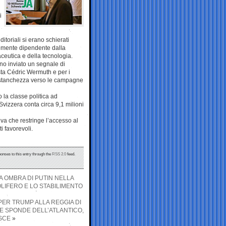
i
itoriali si erano schierati
temente dipendente dalla
aceutica e della tecnologia.
nno inviato un segnale di
lista Cédric Wermuth e per i
 la stanchezza verso le campagne
 la classe politica ad
Svizzera conta circa 9,1 milioni
iva che restringe l’accesso al
ti favorevoli.
ponses to this entry through the
RSS 2.0
feed.
 OMBRA DI PUTIN NELLA
LIFERO E LO STABILIMENTO
ER TRUMP ALLA REGGIA DI
UE SPONDE DELL’ATLANTICO,
ISCE
»