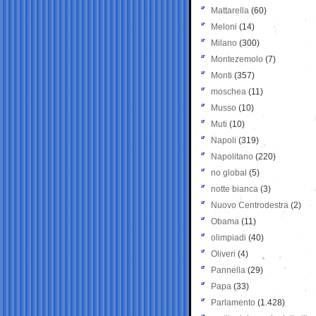
Mattarella
(60)
Meloni
(14)
Milano
(300)
Montezemolo
(7)
Monti
(357)
moschea
(11)
Musso
(10)
Muti
(10)
Napoli
(319)
Napolitano
(220)
no global
(5)
notte bianca
(3)
Nuovo Centrodestra
(2)
Obama
(11)
olimpiadi
(40)
Oliveri
(4)
Pannella
(29)
Papa
(33)
Parlamento
(1.428)