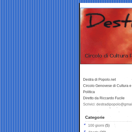
Destra di Popolo.net
Circolo Genovese di Cultura e
Politica
Diretto da Riccardo Fucile
Scrivici: destradipopolo@gma
Categorie
100 giorni
(5)