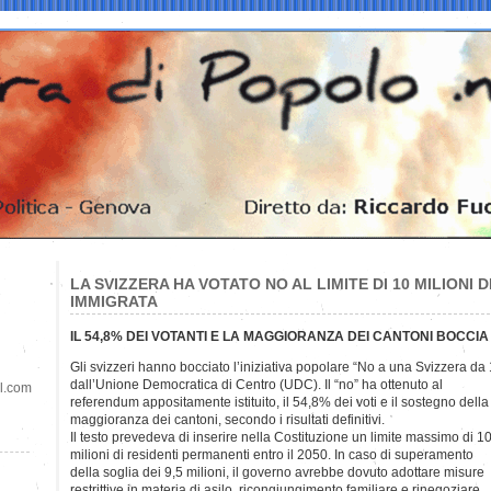
LA SVIZZERA HA VOTATO NO AL LIMITE DI 10 MILIONI 
IMMIGRATA
IL 54,8% DEI VOTANTI E LA MAGGIORANZA DEI CANTONI BOCCIA 
Gli svizzeri hanno bocciato l’iniziativa popolare “No a una Svizzera da
dall’Unione Democratica di Centro (UDC). Il “no” ha ottenuto al
il.com
referendum appositamente istituito, il 54,8% dei voti e il sostegno della
maggioranza dei cantoni, secondo i risultati definitivi.
Il testo prevedeva di inserire nella Costituzione un limite massimo di 1
milioni di residenti permanenti entro il 2050. In caso di superamento
della soglia dei 9,5 milioni, il governo avrebbe dovuto adottare misure
restrittive in materia di asilo, ricongiungimento familiare e rinegoziare