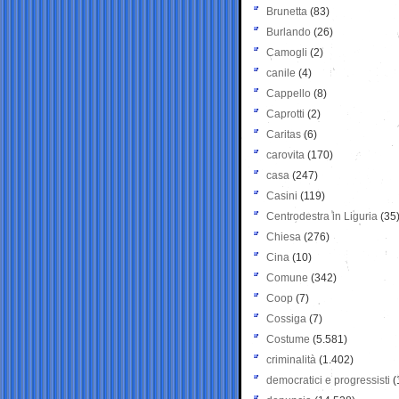
Brunetta
(83)
Burlando
(26)
Camogli
(2)
canile
(4)
Cappello
(8)
Caprotti
(2)
Caritas
(6)
carovita
(170)
casa
(247)
Casini
(119)
Centrodestra in Liguria
(35
Chiesa
(276)
Cina
(10)
Comune
(342)
Coop
(7)
Cossiga
(7)
Costume
(5.581)
criminalità
(1.402)
democratici e progressisti
(