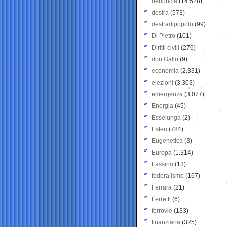
denuncia
(14.528)
destra
(573)
destradipopolo
(99)
Di Pietro
(101)
Diritti civili
(276)
don Gallo
(9)
economia
(2.331)
elezioni
(3.303)
emergenza
(3.077)
Energia
(45)
Esselunga
(2)
Esteri
(784)
Eugenetica
(3)
Europa
(1.314)
Fassino
(13)
federalismo
(167)
Ferrara
(21)
Ferretti
(6)
ferrovie
(133)
finanziaria
(325)