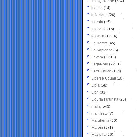
Immigrazione
(734)
indulto
(14)
inflazione
(26)
Ingroia
(15)
Interviste
(16)
la casta
(1.394)
La Destra
(45)
La Sapienza
(5)
Lavoro
(1.316)
LegaNord
(2.411)
Letta Enrico
(154)
Liberi e Uguali
(10)
Libia
(68)
Libri
(33)
Liguria Futurista
(25)
mafia
(543)
manifesto
(7)
Margherita
(16)
Maroni
(171)
Mastella
(16)