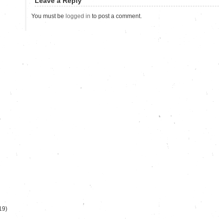
Leave a Reply
You must be
logged in
to post a comment.
)
19)