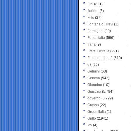
Fini
(821)
fioriere
(5)
Fitto
(27)
Fontana di Trevi
(1)
Formigoni
(90)
Forza Italia
(596)
frana
(9)
Fratelli d'Italia
(291)
Futuro e Libertà
(510)
g8
(25)
Gelmini
(68)
Genova
(542)
Giannino
(10)
Giustizia
(5.784)
governo
(5.799)
Grasso
(22)
Green Italia
(1)
Grillo
(2.941)
Idv
(4)