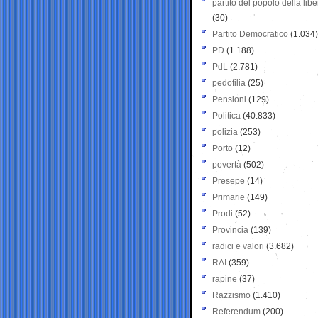
partito del popolo della libe
(30)
Partito Democratico
(1.034)
PD
(1.188)
PdL
(2.781)
pedofilia
(25)
Pensioni
(129)
Politica
(40.833)
polizia
(253)
Porto
(12)
povertà
(502)
Presepe
(14)
Primarie
(149)
Prodi
(52)
Provincia
(139)
radici e valori
(3.682)
RAI
(359)
rapine
(37)
Razzismo
(1.410)
Referendum
(200)