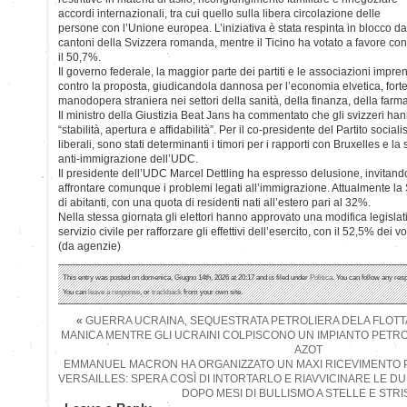
accordi internazionali, tra cui quello sulla libera circolazione delle
persone con l’Unione europea. L’iniziativa è stata respinta in blocco da
cantoni della Svizzera romanda, mentre il Ticino ha votato a favore con
il 50,7%.
Il governo federale, la maggior parte dei partiti e le associazioni imprend
contro la proposta, giudicandola dannosa per l’economia elvetica, for
manodopera straniera nei settori della sanità, della finanza, della farm
Il ministro della Giustizia Beat Jans ha commentato che gli svizzeri ha
“stabilità, apertura e affidabilità”. Per il co-presidente del Partito socia
liberali, sono stati determinanti i timori per i rapporti con Bruxelles e
anti-immigrazione dell’UDC.
Il presidente dell’UDC Marcel Dettling ha espresso delusione, invitando
affrontare comunque i problemi legati all’immigrazione. Attualmente la 
di abitanti, con una quota di residenti nati all’estero pari al 32%.
Nella stessa giornata gli elettori hanno approvato una modifica legislat
servizio civile per rafforzare gli effettivi dell’esercito, con il 52,5% dei vo
(da agenzie)
This entry was posted on domenica, Giugno 14th, 2026 at 20:17 and is filed under
Politica
. You can follow any res
You can
leave a response
, or
trackback
from your own site.
«
GUERRA UCRAINA, SEQUESTRATA PETROLIERA DELA FLOTTA
MANICA MENTRE GLI UCRAINI COLPISCONO UN IMPIANTO PETRO
AZOT
EMMANUEL MACRON HA ORGANIZZATO UN MAXI RICEVIMENTO P
VERSAILLES: SPERA COSÌ DI INTORTARLO E RIAVVICINARE LE D
DOPO MESI DI BULLISMO A STELLE E STR