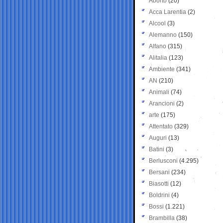
Aborto
(20)
Acca Larentia
(2)
Alcool
(3)
Alemanno
(150)
Alfano
(315)
Alitalia
(123)
Ambiente
(341)
AN
(210)
Animali
(74)
Arancioni
(2)
arte
(175)
Attentato
(329)
Auguri
(13)
Batini
(3)
Berlusconi
(4.295)
Bersani
(234)
Biasotti
(12)
Boldrini
(4)
Bossi
(1.221)
Brambilla
(38)