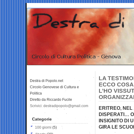
LA TESTIMO
Destra di Popolo.net
ECCO COSA S
Circolo Genovese di Cultura e
L’HO VISSU
Politica
ORGANIZZAR
Diretto da Riccardo Fucile
Scrivici: destradipopolo@gmail.com
ERITREO, NEL
DISPERATI… OG
Categorie
INSIGNITO DI
GIRA LE SCUO
100 giorni
(5)