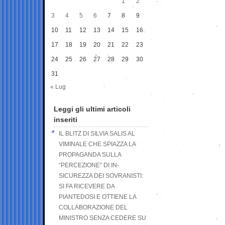
1
2
3
4
5
6
7
8
9
10
11
12
13
14
15
16
17
18
19
20
21
22
23
24
25
26
27
28
29
30
31
« Lug
Leggi gli ultimi articoli
inseriti
IL BLITZ DI SILVIA SALIS AL
VIMINALE CHE SPIAZZA LA
PROPAGANDA SULLA
“PERCEZIONE” DI IN-
SICUREZZA DEI SOVRANISTI:
SI FA RICEVERE DA
PIANTEDOSI E OTTIENE LA
COLLABORAZIONE DEL
MINISTRO SENZA CEDERE SU