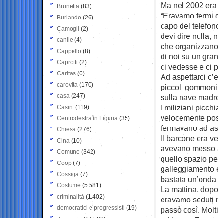
Ma nel 2002 era s
Brunetta
(83)
“Eravamo fermi da
Burlando
(26)
capo del telefon
Camogli
(2)
devi dire nulla,
canile
(4)
che organizzano 
Cappello
(8)
di noi su un gra
Caprotti
(2)
ci vedesse e ci 
Caritas
(6)
Ad aspettarci c’e
carovita
(170)
piccoli gommoni 
casa
(247)
sulla nave madre
I miliziani picch
Casini
(119)
velocemente pos
Centrodestra in Liguria
(35)
fermavano ad aspe
Chiesa
(276)
Il barcone era ve
Cina
(10)
avevano messo a
Comune
(342)
quello spazio pe
Coop
(7)
galleggiamento e
Cossiga
(7)
bastata un’onda p
Costume
(5.581)
La mattina, dopo 
criminalità
(1.402)
eravamo seduti n
democratici e progressisti
(19)
passò così. Molti