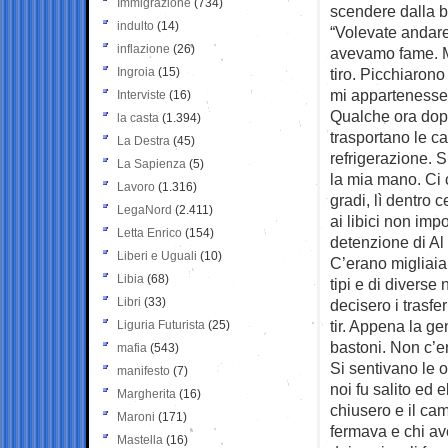
Immigrazione
(734)
scendere dalla b
indulto
(14)
“Volevate andare 
inflazione
(26)
avevamo fame. M
Ingroia
(15)
tiro. Picchiaron
mi appartenesse 
Interviste
(16)
Qualche ora dopo
la casta
(1.394)
trasportano le ca
La Destra
(45)
refrigerazione. S
La Sapienza
(5)
la mia mano. Ci c
Lavoro
(1.316)
gradi, lì dentro 
LegaNord
(2.411)
ai libici non imp
Letta Enrico
(154)
detenzione di Al 
Liberi e Uguali
(10)
C’erano migliaia 
Libia
(68)
tipi e di diverse
Libri
(33)
decisero i trasfe
tir. Appena la g
Liguria Futurista
(25)
bastoni. Non c’er
mafia
(543)
Si sentivano le o
manifesto
(7)
noi fu salito ed 
Margherita
(16)
chiusero e il cam
Maroni
(171)
fermava e chi ave
Mastella
(16)