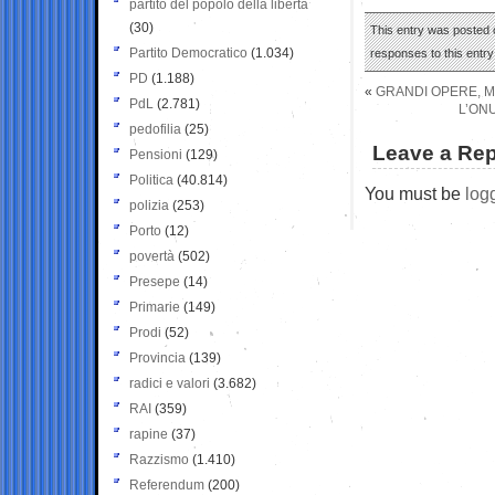
partito del popolo della libertà
(30)
This entry was posted 
Partito Democratico
(1.034)
responses to this entr
PD
(1.188)
«
GRANDI OPERE, M5
PdL
(2.781)
L’ONU
pedofilia
(25)
Leave a Rep
Pensioni
(129)
Politica
(40.814)
You must be
log
polizia
(253)
Porto
(12)
povertà
(502)
Presepe
(14)
Primarie
(149)
Prodi
(52)
Provincia
(139)
radici e valori
(3.682)
RAI
(359)
rapine
(37)
Razzismo
(1.410)
Referendum
(200)