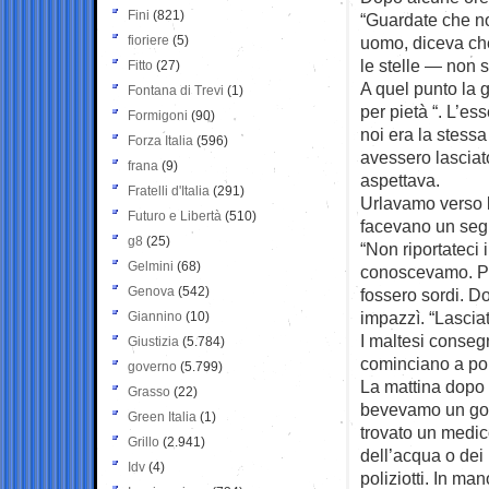
Fini
(821)
“Guardate che n
fioriere
(5)
uomo, diceva ch
le stelle — non s
Fitto
(27)
A quel punto la 
Fontana di Trevi
(1)
per pietà “. L’ess
Formigoni
(90)
noi era la stess
Forza Italia
(596)
avessero lasciat
frana
(9)
aspettava.
Fratelli d'Italia
(291)
Urlavamo verso l
Futuro e Libertà
(510)
facevano un segn
g8
(25)
“Non riportateci i
Gelmini
(68)
conoscevamo. Poi
Genova
(542)
fossero sordi. D
impazzì. “Lascia
Giannino
(10)
I maltesi consegn
Giustizia
(5.784)
cominciano a port
governo
(5.799)
La mattina dopo
Grasso
(22)
bevevamo un goc
Green Italia
(1)
trovato un medic
Grillo
(2.941)
dell’acqua o dei 
Idv
(4)
poliziotti. In m