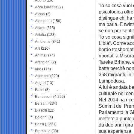
Aborto
(20)
“Io so cosa vuol 
Acca Larentia
(2)
psicologica oltr
Alcool
(3)
distingue chi ha 
Alemanno
(150)
ma parla. E twit
Alfano
(315)
se non per sentit
Alitalia
(123)
“Io so cosa signi
Ambiente
(341)
Libia“. Come ac
AN
(210)
bordo trasbordat
riportati a Misura
Animali
(74)
Tareke Brhane, er
Arancioni
(2)
batte perchè non 
arte
(175)
368 migranti, in 
Attentato
(329)
Lampedusa.
Auguri
(13)
A lui è andata be
Batini
(3)
culturale nel ce
Berlusconi
(4.295)
Nel 2014 ha ricev
Bersani
(234)
Summit dei Premi
Biasotti
(12)
Parlamento la Gi
Boldrini
(4)
mettere a punto u
Bossi
(1.221)
da due anni gira 
sua esperienza.
Brambilla
(38)