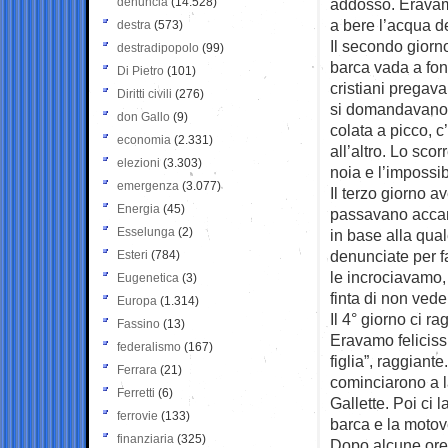
denuncia
(14.528)
addosso. Eravam
a bere l’acqua d
destra
(573)
Il secondo giorn
destradipopolo
(99)
barca vada a fon
Di Pietro
(101)
cristiani pregav
Diritti civili
(276)
si domandavano 
don Gallo
(9)
colata a picco,
economia
(2.331)
all’altro. Lo sco
elezioni
(3.303)
noia e l’impossi
emergenza
(3.077)
Il terzo giorno a
Energia
(45)
passavano accant
Esselunga
(2)
in base alla qual
denunciate per 
Esteri
(784)
le incrociavamo
Eugenetica
(3)
finta di non vede
Europa
(1.314)
Il 4° giorno ci r
Fassino
(13)
Eravamo feliciss
federalismo
(167)
figlia”, raggiant
Ferrara
(21)
cominciarono a l
Ferretti
(6)
Gallette. Poi ci 
ferrovie
(133)
barca e la motove
finanziaria
(325)
Dopo alcune ore