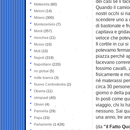
dei casi se li fa
Mattarella
(60)
Quando il camion 
Meloni
(14)
nostri occhi si r
Milano
(300)
scendere uno a u
Montezemolo
(7)
di bastonate e fr
Monti
(357)
capitava e gridava
veloce che potevi
moschea
(11)
Il cortile in cui
Musso
(10)
potevamo fermarc
Muti
(10)
piazza perchè ap
Napoli
(319)
facevano correre
Napolitano
(220)
fossimo cavalli, 
no global
(5)
fisicamente e mor
notte bianca
(3)
nè materassi pe
Nuovo Centrodestra
(2)
circa 30 persone
Obama
(11)
giorno o della p
olimpiadi
(40)
In posti come qu
viaggio, chi lo 
Oliveri
(4)
nessuno. Sai qua
Pannella
(29)
una anno, tre ann
Papa
(33)
Parlamento
(1.428)
(da
“il Fatto Qu