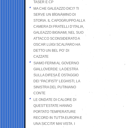
TASER E CP
MA CHE GALEAZZO DICI? TI
SERVE UN BIGNAMINO DI
STORIA. IL CAPOGRUPPO ALLA
CAMERA DI FRATELLI D’ITALIA,
GALEAZZO BIGNAMI, NEL SUO
ATTACCO SCONSIDERATO A
OSCAR LUIGI SCALFARO HA
DETTO UN BEL PO’ DI
CAZZATE
SIAMO FERMI AL GOVERNO
GIALLOVERDE: LA DESTRA
SULLA DIFESA È OSTAGGIO
DEI “PACIFISTI” LEGHISTI, LA
SINISTRA DEL PUTINIANO
CONTE
LE ONDATE DI CALORE DI
QUEST’ESTATE HANNO
PORTATO TEMPERATURE
RECORD IN TUTTA EUROPA E
UNA SICCITA’ MAI VISTA. I