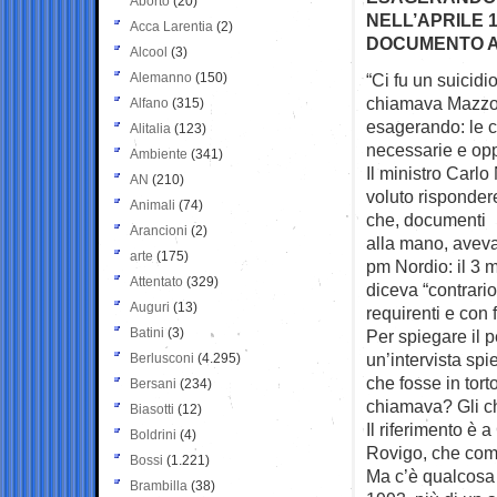
Aborto
(20)
NELL’APRILE 
Acca Larentia
(2)
DOCUMENTO AN
Alcool
(3)
Alemanno
(150)
“Ci fu un suicidi
chiamava
Mazzol
Alfano
(315)
esagerando: le 
Alitalia
(123)
necessarie e opp
Ambiente
(341)
Il ministro Carlo
AN
(210)
voluto risponder
Animali
(74)
che, documenti
Arancioni
(2)
alla mano, aveva
arte
(175)
pm Nordio: il 3 m
Attentato
(329)
diceva “contrario
Auguri
(13)
requirenti e con 
Batini
(3)
Per spiegare il 
un’intervista spi
Berlusconi
(4.295)
che fosse in tort
Bersani
(234)
chiamava? Gli chi
Biasotti
(12)
Il riferimento è 
Boldrini
(4)
Rovigo, che come
Bossi
(1.221)
Ma c’è qualcosa 
Brambilla
(38)