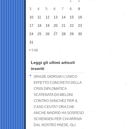
1
2
3
4
5
6
7
8
9
10
11
12
13
14
15
16
17
18
19
20
21
22
23
24
25
26
27
28
29
30
31
« Lug
Leggi gli ultimi articoli
inseriti
GRAZIE GIORGIA! L’UNICO
EFFETTO CONCRETO DELLA
CRISI DIPLOMATICA
SCATENATA DA MELONI
CONTRO SANCHEZ PER IL
CASO CEUTA? ORA CHE
ANCHE MADRID HA SOSPESO
SCHENGEN PER CHI ARRIVA
DAL NOSTRO PAESE, GLI