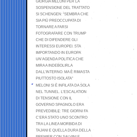
GIORGIA MELONI PER LA
SOSPENSIONE DEL TRATTATO
SI SCHENGEN: “SEMBRA CHE
SIA PIÙ PREOCCUPATA DI
TORNARE A FARSI
FOTOGRAFARE CON TRUMP
CHE DI DIFENDERE GLI
INTERESSI EUROPEI. STA
IMPORTANDO IN EUROPA
UN’AGENDA POLITICA CHE
MIRA A INDEBOLIRLA
DALL’INTERNO. MA È RIMASTA
PIUTTOSTO ISOLATA”
MELONI SI È INFILATA DA SOLA
NEL TUNNEL. L’ESCALATION
DI TENSIONE CON IL
GOVERNO SPAGNOLO ERA
PREVEDIBILE: TRE GIORNI FA
C’ERA STATO UNO SCONTRO
TRA LA LINEA MORBIDA DI
TAJANI E QUELLA DURA DELLA
PREMIER CON SALVINI E