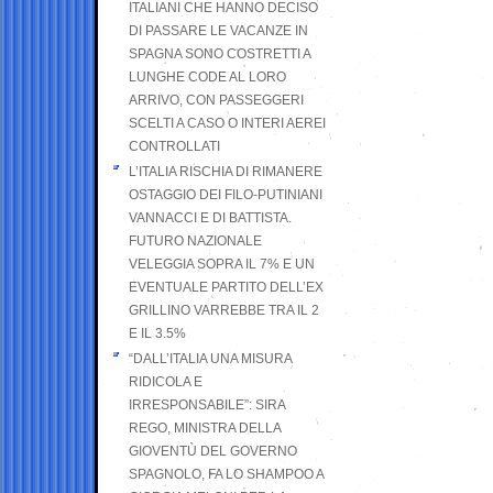
ITALIANI CHE HANNO DECISO
DI PASSARE LE VACANZE IN
SPAGNA SONO COSTRETTI A
LUNGHE CODE AL LORO
ARRIVO, CON PASSEGGERI
SCELTI A CASO O INTERI AEREI
CONTROLLATI
L’ITALIA RISCHIA DI RIMANERE
OSTAGGIO DEI FILO-PUTINIANI
VANNACCI E DI BATTISTA.
FUTURO NAZIONALE
VELEGGIA SOPRA IL 7% E UN
EVENTUALE PARTITO DELL’EX
GRILLINO VARREBBE TRA IL 2
E IL 3.5%
“DALL’ITALIA UNA MISURA
RIDICOLA E
IRRESPONSABILE”: SIRA
REGO, MINISTRA DELLA
GIOVENTÙ DEL GOVERNO
SPAGNOLO, FA LO SHAMPOO A