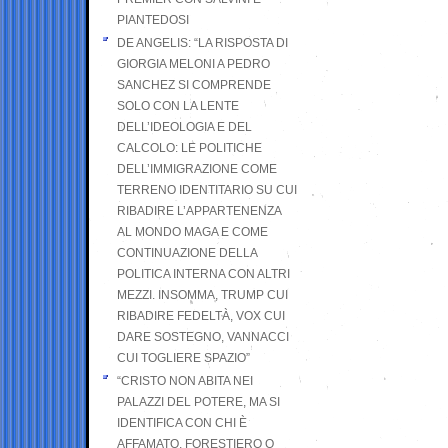
PIANTEDOSI
DE ANGELIS: “LA RISPOSTA DI
GIORGIA MELONI A PEDRO
SANCHEZ SI COMPRENDE
SOLO CON LA LENTE
DELL’IDEOLOGIA E DEL
CALCOLO: LE POLITICHE
DELL’IMMIGRAZIONE COME
TERRENO IDENTITARIO SU CUI
RIBADIRE L’APPARTENENZA
AL MONDO MAGA E COME
CONTINUAZIONE DELLA
POLITICA INTERNA CON ALTRI
MEZZI. INSOMMA, TRUMP CUI
RIBADIRE FEDELTÀ, VOX CUI
DARE SOSTEGNO, VANNACCI
CUI TOGLIERE SPAZIO”
“CRISTO NON ABITA NEI
PALAZZI DEL POTERE, MA SI
IDENTIFICA CON CHI È
AFFAMATO, FORESTIERO O