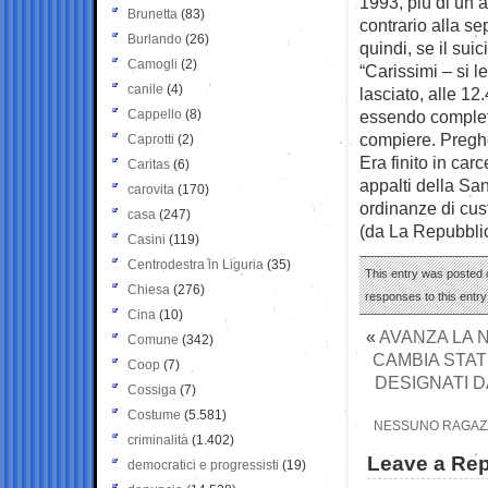
1993, più di un a
Brunetta
(83)
contrario alla s
Burlando
(26)
quindi, se il sui
Camogli
(2)
“Carissimi – si l
canile
(4)
lasciato, alle 1
Cappello
(8)
essendo completa
compiere. Preghe
Caprotti
(2)
Era finito in car
Caritas
(6)
appalti della Sa
carovita
(170)
ordinanze di cus
casa
(247)
(da La Repubbli
Casini
(119)
Centrodestra in Liguria
(35)
This entry was posted o
Chiesa
(276)
responses to this entr
Cina
(10)
«
AVANZA LA N
Comune
(342)
CAMBIA STAT
Coop
(7)
DESIGNATI D
Cossiga
(7)
Costume
(5.581)
NESSUNO RAGAZZ
criminalità
(1.402)
Leave a Rep
democratici e progressisti
(19)