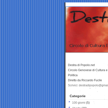
Destra di Popolo.net
Circolo Genovese di Cultura e
Politica
Diretto da Riccardo Fucile
Scrivici: destradipopolo@gma
Categorie
100 giorni
(5)