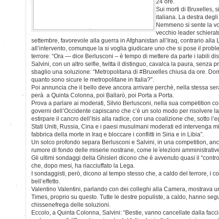
24 ore.
Sui morti di Bruxelles, 
italiana. La destra degli 
Nemmeno si sente la voce
vecchio leader schierat
settembre, favorevole alla guerra in Afghanistan all’Iraq, contrario all
all’intervento, comunque la si voglia giudicare uno che si pose il probl
terrore: “Ora — dice Berlusconi – è tempo di mettere da parte i labili dis
Salvini, con un altro selfie, twitta il distinguo, cavalca la paura, senza
sbaglio una soluzione: “Metropolitana di #Bruxelles chiusa da ore. Do
quanto sono sicure le metropolitane in Italia?”.
Poi annuncia che il bello deve ancora arrivare perchè, nella stessa ser
perà a Quinta Colonna, poi Ballarò, poi Porta a Porta.
Prova a parlare ai moderati, Silvio Berlusconi, nella sua competition con
governi dell’Occidente capiscano che c’è un solo modo per risolvere l
estirpare il cancro dell’Isis alla radice, con una coalizione che, sotto l
Stati Uniti, Russia, Cina e i paesi musulmani moderati ed intervenga mi
fabbrica della morte in Iraq e bloccare i conflitti in Siria e in Libia”.
Un solco profondo separa Berlusconi e Salvini, in una competition, anche
rumore di fondo delle miserie nostrane, come le elezioni amministrativ
Gli ultimi sondaggi della Ghisleri dicono che è avvenuto quasi il “contr
che, dopo mesi, ha riacciuffato la Lega.
I sondaggisti, però, dicono al tempo stesso che, a caldo del terrore, i c
bell’effetto.
Valentino Valentini, parlando con dei colleghi alla Camera, mostrava un 
Times, proprio su questo. Tutte le destre populiste, a caldo, hanno segui
chissenefrega delle soluzioni.
Eccolo, a Quinta Colonna, Salvini: “Bestie, vanno cancellate dalla faccia