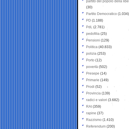
partito del popolo della libe
(30)
Partito Democratico
(1.034)
PD
(1.188)
PdL
(2.781)
pedofilia
(25)
Pensioni
(129)
Politica
(40.833)
polizia
(253)
Porto
(12)
povertà
(502)
Presepe
(14)
Primarie
(149)
Prodi
(52)
Provincia
(139)
radici e valori
(3.682)
RAI
(359)
rapine
(37)
Razzismo
(1.410)
Referendum
(200)