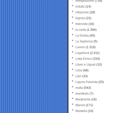
Immigrazione
(734)
indulto
(14)
inflazione
(26)
Ingroia
(15)
Interviste
(16)
la casta
(1.394)
La Destra
(45)
La Sapienza
(5)
Lavoro
(1.316)
LegaNord
(2.411)
Letta Enrico
(154)
Liberi e Uguali
(10)
Libia
(68)
Libri
(33)
Liguria Futurista
(25)
mafia
(543)
manifesto
(7)
Margherita
(16)
Maroni
(171)
Mastella
(16)