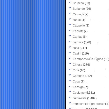
Brunetta
(83)
Burlando
(26)
Camogli
(2)
canile
(4)
Cappello
(8)
Caprotti
(2)
Caritas
(6)
carovita
(170)
casa
(247)
Casini
(119)
Centrodestra in Liguria
(35
Chiesa
(276)
Cina
(10)
Comune
(342)
Coop
(7)
Cossiga
(7)
Costume
(5.581)
criminalità
(1.402)
democratici e progressisti
(