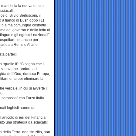
si manifesta la nuova destra
sciacalli.
 di Silvio Berlusconi, il
o a fianco di Bush dopo l’11
a Libia ma comunque costretto
ema del governo e della lotta al
tinguo e gli egoismi nazionali”.
 prospettare, neanche per
manda a Renzi e Alfano:
ata parteci
 “quello li”: “Bisogna che i
a situazione: andare ad
’egida dell’Onu, riunisca Europa,
litarmente per eliminare la
 verbale, in cui si avverte il
e.
o-sorpasso” con Forza Italia
onati leghisti hanno un
articolo di ieri del Financial
to una strategia da sciacalli:
 della Terra, non sto zitto, non