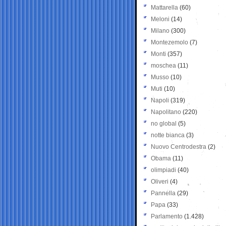
Mattarella
(60)
Meloni
(14)
Milano
(300)
Montezemolo
(7)
Monti
(357)
moschea
(11)
Musso
(10)
Muti
(10)
Napoli
(319)
Napolitano
(220)
no global
(5)
notte bianca
(3)
Nuovo Centrodestra
(2)
Obama
(11)
olimpiadi
(40)
Oliveri
(4)
Pannella
(29)
Papa
(33)
Parlamento
(1.428)