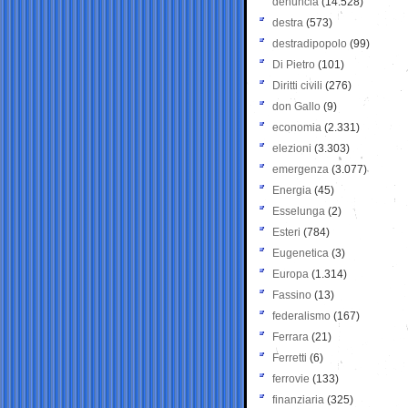
denuncia
(14.528)
destra
(573)
destradipopolo
(99)
Di Pietro
(101)
Diritti civili
(276)
don Gallo
(9)
economia
(2.331)
elezioni
(3.303)
emergenza
(3.077)
Energia
(45)
Esselunga
(2)
Esteri
(784)
Eugenetica
(3)
Europa
(1.314)
Fassino
(13)
federalismo
(167)
Ferrara
(21)
Ferretti
(6)
ferrovie
(133)
finanziaria
(325)