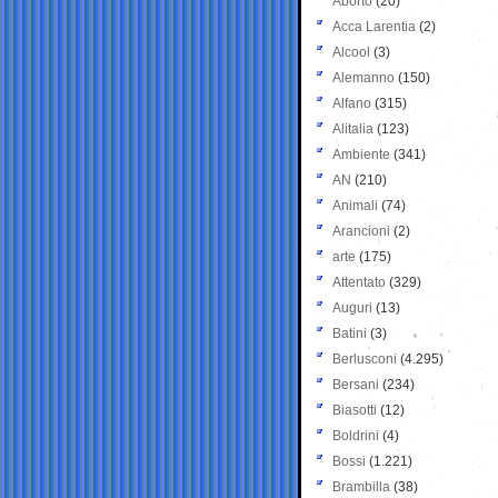
Aborto
(20)
Acca Larentia
(2)
Alcool
(3)
Alemanno
(150)
Alfano
(315)
Alitalia
(123)
Ambiente
(341)
AN
(210)
Animali
(74)
Arancioni
(2)
arte
(175)
Attentato
(329)
Auguri
(13)
Batini
(3)
Berlusconi
(4.295)
Bersani
(234)
Biasotti
(12)
Boldrini
(4)
Bossi
(1.221)
Brambilla
(38)