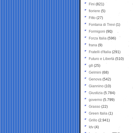
Fini
(821)
fioriere
(5)
Fitto
(27)
Fontana di Trevi
(1)
Formigoni
(90)
Forza Italia
(596)
frana
(9)
Fratelli d'Italia
(291)
Futuro e Libertà
(510)
g8
(25)
Gelmini
(68)
Genova
(542)
Giannino
(10)
Giustizia
(5.784)
governo
(5.799)
Grasso
(22)
Green Italia
(1)
Grillo
(2.941)
Idv
(4)