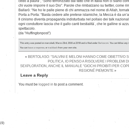
cedo a paura”, “Sono terrorizzato dal fatto che in Italia non ci siano contr
chi vuole imporre il suo Dio”. Parole che rimbalzano su twitter, come ri
Ballarò: “Ne ho le palle piene di chi ammazza nel nome di Allah, tornate
Porta a Porta: “Basta cedere alle pretese islamiche, la Mecca è da un’al
Il cinismo diventa propaganda indisturbata nel pollaio dei talk naziona
ogni conduttore lascia che il gallo canti bestialità , che le galline si azz
spettacolo.
(da “Huffingtonpost”)
This entry was posted on mercoledì, Marzo 23rd, 2016 at 22:59 and is filed under
Berlusconi
. You can follow any 
You can
leave a response
, or
trackback
from your own site.
«
BERTOLASO: “SALVINI E MELONI HANNO COME OBIETTIVO 
POLITICA, IO PENSO A RISOLVERE I PROBLEMI D
SEXPLORATION, ANCHE IL MANUALE “GIOCHI PROIBITI PER COPP
)
REGIONE PIEMONTE
»
Leave a Reply
You must be
logged in
to post a comment.
19)