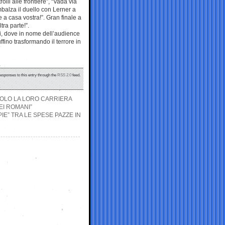
olli alle frontiere”, “Vada via
mbalza il duello con Lerner a
 a casa vostra!”. Gran finale a
tra parte!”.
li, dove in nome dell’audience
uffino trasformando il terrore in
responses to this entry through the
RSS 2.0
feed.
SOLO LA LORO CARRIERA
EI ROMANI”
IE” TRA LE SPESE PAZZE IN