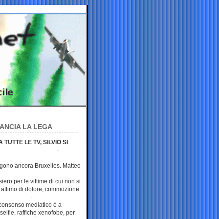
GANCIA LA LEGA
TUTTE LE TV, SILVIO SI
olgono ancora Bruxelles. Matteo
ro per le vittime di cui non si
 attimo di dolore, commozione
l consenso mediatico è a
selfie, raffiche xenofobe, per